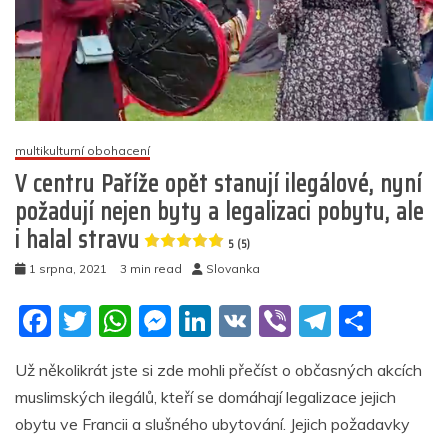
poválečné
historii
Francie?
5
(3)
multikulturní obohacení
V centru Paříže opět stanují ilegálové, nyní
požadují nejen byty a legalizaci pobytu, ale
i halal stravu
5 (5)
1 srpna, 2021
3 min read
Slovanka
F
T
W
M
Li
V
Vi
T
S
a
w
h
e
n
K
b
el
h
Už několikrát jste si zde mohli přečíst o občasných akcích
c
itt
at
ss
k
er
e
ar
muslimských ilegálů, kteří se domáhají legalizace jejich
e
er
s
e
e
gr
e
obytu ve Francii a slušného ubytování. Jejich požadavky