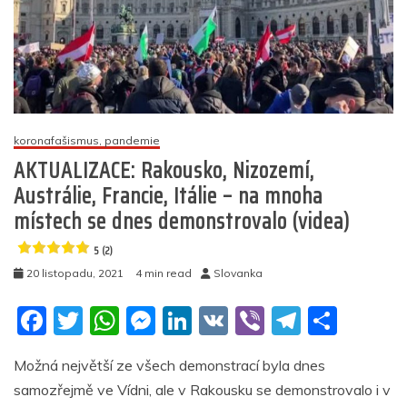
koronafašismus, pandemie
AKTUALIZACE: Rakousko, Nizozemí,
Austrálie, Francie, Itálie – na mnoha
místech se dnes demonstrovalo (videa)
5 (2)
20 listopadu, 2021
4 min read
Slovanka
F
T
W
M
Li
V
Vi
T
S
a
w
h
e
n
K
b
el
h
Možná největší ze všech demonstrací byla dnes
c
itt
at
ss
k
er
e
ar
samozřejmě ve Vídni, ale v Rakousku se demonstrovalo i v