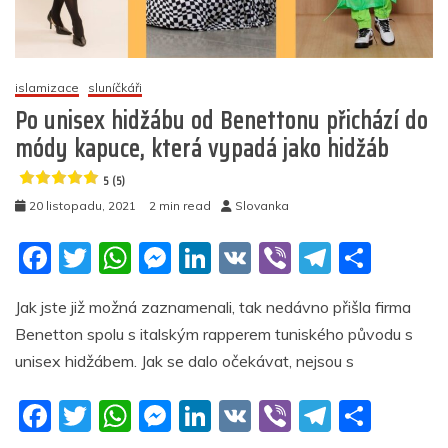
dnes
demonstrovalo
(videa)
islamizace
sluníčkáři
5
Po unisex hidžábu od Benettonu přichází do
(2)
módy kapuce, která vypadá jako hidžáb
5 (5)
20 listopadu, 2021
2 min read
Slovanka
F
T
W
M
Li
V
Vi
T
S
a
w
h
e
n
K
b
el
h
Jak jste již možná zaznamenali, tak nedávno přišla firma
c
itt
at
ss
k
er
e
ar
Benetton spolu s italským rapperem tuniského původu s
e
er
s
e
e
gr
e
unisex hidžábem. Jak se dalo očekávat, nejsou s
b
A
n
dI
a
F
T
W
M
Li
V
Vi
T
S
o
p
g
n
m
a
w
h
e
n
K
b
el
h