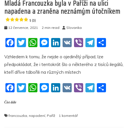
Mladá Francouzka byla v Paříži na ulici
bankomatu
(video)
napadena a zraněna neznámým útočníkem
5 (3)
5
(5)
12 července, 2021
2 min read
Slovanka
F
T
W
M
Li
V
Vi
T
S
a
w
h
e
n
K
b
el
h
Vzhledem k tomu, že nejde o ojedinělý případ, lze
c
itt
at
ss
k
er
e
ar
předpokládat, že i tentokrát šlo o některého z tisíců ilegálů,
e
er
s
e
e
gr
e
kteří dříve tábořili na různých místech
b
A
n
dI
a
F
T
W
M
Li
V
Vi
T
S
o
p
g
n
m
a
w
h
e
n
K
b
el
h
o
p
er
Číst dále
c
itt
at
ss
k
er
e
ar
k
e
er
s
e
e
gr
e
u
francouzka
,
napadení
,
Paříž
1 komentář
b
A
n
dI
a
textu
s