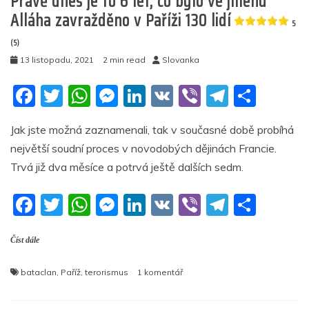
Právě dnes je to 6 let, co bylo ve jménu
Alláha zavražděno v Paříži 130 lidí
5
(5)
13 listopadu, 2021
2 min read
Slovanka
F
T
W
M
Li
V
Vi
T
S
a
w
h
e
n
K
b
el
h
Jak jste možná zaznamenali, tak v současné době probíhá
c
itt
at
ss
k
er
e
ar
největší soudní proces v novodobých dějinách Francie.
e
er
s
e
e
gr
e
Trvá již dva měsíce a potrvá ještě dalších sedm.
b
A
n
dI
a
F
T
W
M
Li
V
Vi
T
S
o
p
g
n
m
a
w
h
e
n
K
b
el
h
o
p
er
Číst dále
c
itt
at
ss
k
er
e
ar
k
e
er
s
e
e
gr
e
u
bataclan
,
Paříž
,
terorismus
1 komentář
b
A
n
dI
a
textu
s