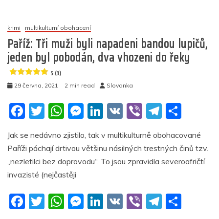
o
p
g
n
m
názvem
Mladá
o
p
er
Francouzka
krimi
multikulturní obohacení
k
byla
Paříž: Tři muži byli napadeni bandou lupičů,
v
jeden byl pobodán, dva vhozeni do řeky
Paříži
na
5 (3)
ulici
29 června, 2021
2 min read
Slovanka
napadena
a
F
T
W
M
Li
V
Vi
T
S
zraněna
neznámým
a
w
h
e
n
K
b
el
h
útočníkem
Jak se nedávno zjistilo, tak v multikulturně obohacované
c
itt
at
ss
k
er
e
ar
5
Paříži páchají drtivou většinu násilných trestných činů tzv.
e
er
s
e
e
gr
e
(3)
„nezletilci bez doprovodu“. To jsou zpravidla severoafričtí
b
A
n
dI
a
invazisté (nejčastěji
o
p
g
n
m
F
T
W
M
Li
V
Vi
T
S
o
p
er
a
w
h
e
n
K
b
el
h