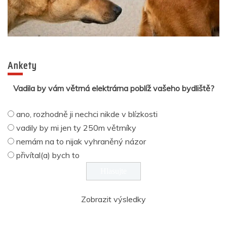
Ankety
Vadila by vám větrná elektrárna poblíž vašeho bydliště?
ano, rozhodně ji nechci nikde v blízkosti
vadily by mi jen ty 250m větrníky
nemám na to nijak vyhraněný názor
přivítal(a) bych to
Zobrazit výsledky