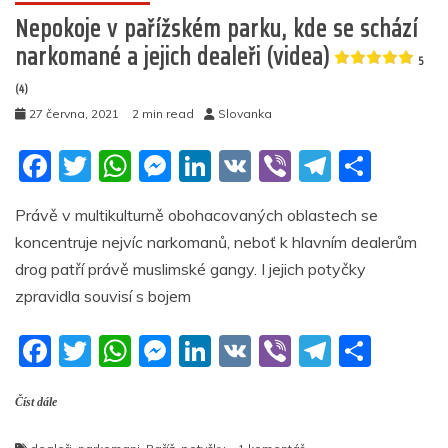
k
–
Nepokoje v pařížském parku, kde se schází
LGBT
narkomané a jejich dealeři (videa)
muslimové
5
napadli
(4)
LGBT
27 června, 2021
2 min read
Slovanka
nemuslimy
(video)
F
T
W
M
Li
V
Vi
T
S
4.6
a
w
h
e
n
K
b
el
h
(5)
Právě v multikulturně obohacovaných oblastech se
c
itt
at
ss
k
er
e
ar
koncentruje nejvíc narkomanů, neboť k hlavním dealerům
e
er
s
e
e
gr
e
drog patří právě muslimské gangy. I jejich potyčky
b
A
n
dI
a
zpravidla souvisí s bojem
o
p
g
n
m
F
T
W
M
Li
V
Vi
T
S
o
p
er
a
w
h
e
n
K
b
el
h
k
Číst dále
c
itt
at
ss
k
er
e
ar
e
er
s
e
e
gr
e
u