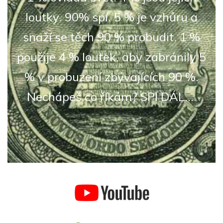
loutky. 90% spí. 5 % je vzhůru a
snaží se těch 90 % probudit. 1 %
použije 4 % loutek, aby zabránily 5
% v probuzení zbývajících 90 %.
Nechápeš co říkám? SPI DÁL...