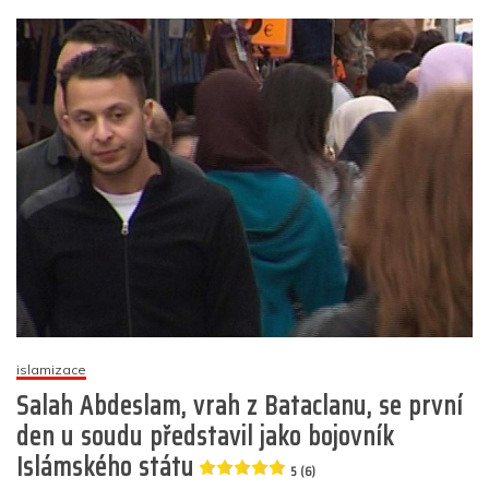
o
p
g
n
m
názvem
Právě
o
p
er
dnes
k
je
to
6
let,
co
bylo
ve
jménu
Alláha
zavražděno
v
Paříži
130
lidí
islamizace
Salah Abdeslam, vrah z Bataclanu, se první
5
(5)
den u soudu představil jako bojovník
Islámského státu
5 (6)