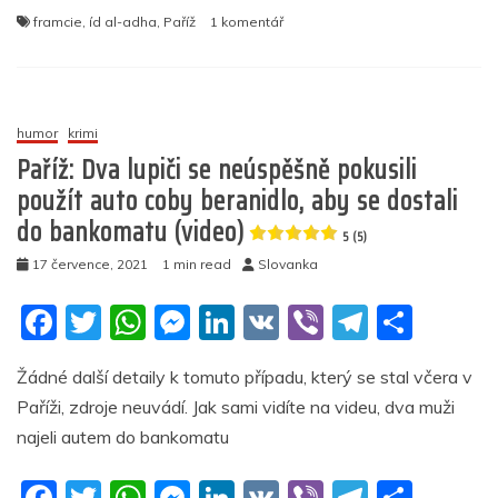
e
er
s
e
e
gr
e
u
framcie
,
íd al-adha
,
Paříž
1 komentář
b
A
n
dI
a
textu
s
o
p
g
n
m
názvem
Oslava
o
p
er
krvavého
humor
krimi
k
islámského
Paříž: Dva lupiči se neúspěšně pokusili
svátku
použít auto coby beranidlo, aby se dostali
Íd
do bankomatu (video)
Al-
5 (5)
Adha
17 července, 2021
1 min read
Slovanka
je
letos
F
T
W
M
Li
V
Vi
T
S
povolena
i
a
w
h
e
n
K
b
el
h
na
Žádné další detaily k tomuto případu, který se stal včera v
islamizovaném
c
itt
at
ss
k
er
e
ar
předměstí
Paříži, zdroje neuvádí. Jak sami vidíte na videu, dva muži
e
er
s
e
e
gr
e
Paříže
najeli autem do bankomatu
b
A
n
dI
a
5
F
T
W
M
Li
V
Vi
T
S
(4)