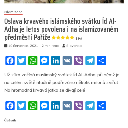
ale
i
islamizace
halal
Oslava krvavého islámského svátku Íd Al-
stravu
Adha je letos povolena i na islamizovaném
předměstí Paříže
5
5 (4)
(5)
19 července, 2021
2 min read
Slovanka
F
T
W
M
Li
V
Vi
T
S
a
w
h
e
n
K
b
el
h
Už zítra začíná muslimský svátek Íd Al-Adha, při němž je
c
itt
at
ss
k
er
e
ar
na celém světě rituálně podřezáno několik milionů zvířat.
e
er
s
e
e
gr
e
Na hromadná krvavá jatka se dívají celé
b
A
n
dI
a
F
T
W
M
Li
V
Vi
T
S
o
p
g
n
m
a
w
h
e
n
K
b
el
h
o
p
er
Číst dále
c
itt
at
ss
k
er
e
ar
k