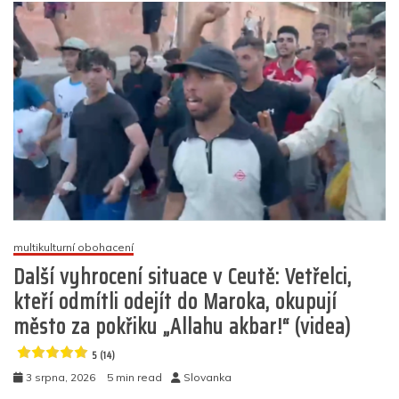
Ceuta:
o
p
er
Novináře
k
a
jeho
tým
honili
Maročané
s
nožem,
Červený
kříž
opět
na
straně
multikulturní obohacení
vetřelců
Další vyhrocení situace v Ceutě: Vetřelci,
(videa)
kteří odmítli odejít do Maroka, okupují
5
město za pokřiku „Allahu akbar!“ (videa)
(17)
5 (14)
3 srpna, 2026
5 min read
Slovanka