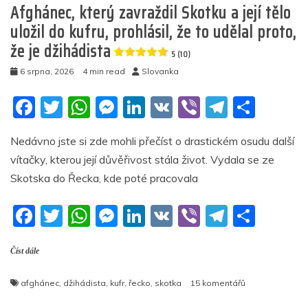
Afghánec, který zavraždil Skotku a její tělo
uložil do kufru, prohlásil, že to udělal proto,
že je džihádista
5 (10)
6 srpna, 2026
4 min read
Slovanka
F
T
W
M
Li
V
Vi
T
S
a
w
h
e
n
K
b
el
h
Nedávno jste si zde mohli přečíst o drastickém osudu další
c
itt
at
ss
k
er
e
ar
vítačky, kterou její důvěřivost stála život. Vydala se ze
e
er
s
e
e
gr
e
Skotska do Řecka, kde poté pracovala
b
A
n
dI
a
F
T
W
M
Li
V
Vi
T
S
o
p
g
n
m
a
w
h
e
n
K
b
el
h
o
p
er
Číst dále
c
itt
at
ss
k
er
e
ar
k
e
er
s
e
e
gr
e
u
afghánec
,
džihádista
,
kufr
,
řecko
,
skotka
15 komentářů
b
A
n
dI
a
textu