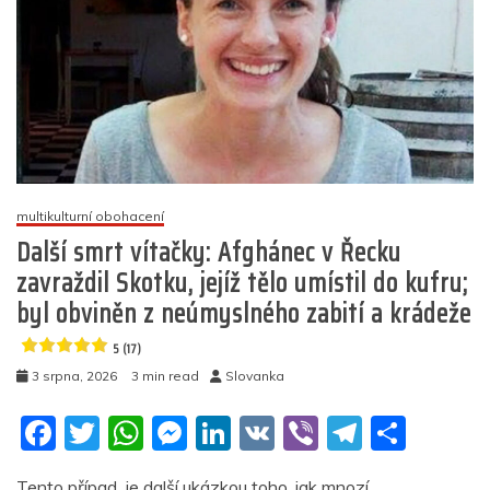
Vetřelci,
kteří
odmítli
odejít
do
Maroka,
okupují
město
za
pokřiku
multikulturní obohacení
„Allahu
Další smrt vítačky: Afghánec v Řecku
akbar!“
zavraždil Skotku, jejíž tělo umístil do kufru;
(videa)
byl obviněn z neúmyslného zabití a krádeže
5
5 (17)
(14)
3 srpna, 2026
3 min read
Slovanka
F
T
W
M
Li
V
Vi
T
S
a
w
h
e
n
K
b
el
h
Tento případ je další ukázkou toho, jak mnozí