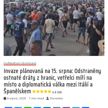
multikulturní obohacení
Invaze plánovaná na 15. srpna: Odstraněny
ostnaté dráty z hranic, vetřelci míří na
místo a diplomatická válka mezi Itálií a
Španělskem
4.9 (18)
8 srpna, 2026
7 min read
Slovanka