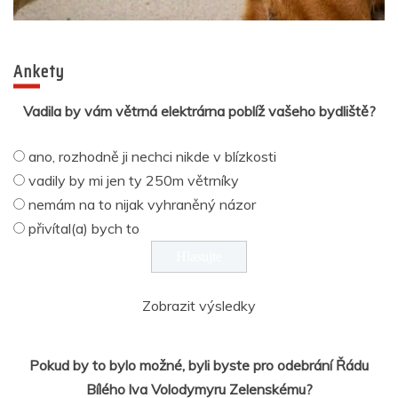
Ankety
Vadila by vám větrná elektrárna poblíž vašeho bydliště?
ano, rozhodně ji nechci nikde v blízkosti
vadily by mi jen ty 250m větrníky
nemám na to nijak vyhraněný názor
přivítal(a) bych to
Zobrazit výsledky
Pokud by to bylo možné, byli byste pro odebrání Řádu
Bílého lva Volodymyru Zelenskému?