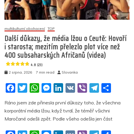
tělo
umístil
do
kufru;
byl
multikulturní obohacení
TOP
obviněn
Další důkazy, že média lžou o Ceutě: Hovoří
z
i starosta; mezitím přelezlo plot více než
neúmyslného
400 subsaharských Afričanů (videa)
zabití
a
krádeže
4.8 (23)
2 srpna, 2026
7 min read
Slovanka
5
(17)
F
T
W
M
Li
V
Vi
T
S
a
w
h
e
n
K
b
el
h
Ráno jsem zde přinesla první důkazy toho, že všechna
c
itt
at
ss
k
er
e
ar
korporátní média lžou, když tvrdí, že téměř všichni
e
er
s
e
e
gr
e
Maročané odešli zpět. Podle všeho odešla jen část
b
A
n
dI
a