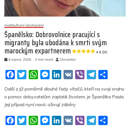
začleněného“
migranta
(video)
multikulturní obohacení
5
Španělsko: Dobrovolnice pracující s
(13)
migranty byla ubodána k smrti svým
marockým expartnerem
4.9 (31)
6 srpna, 2026
3 min read
Slovanka
F
T
W
M
Li
V
Vi
T
S
a
w
h
e
n
K
b
el
h
Další z již poměrně dlouhé řady vítačů, kteří na svoji snahu
c
itt
at
ss
k
er
e
ar
o pomoc dobyvatelům zaplatili životem, je Španělka Paula.
e
er
s
e
e
gr
e
Její případ nyní navíc oživují záběry
b
A
n
dI
a
F
T
W
M
Li
V
Vi
T
S
o
p
g
n
m
a
w
h
e
n
K
b
el
h