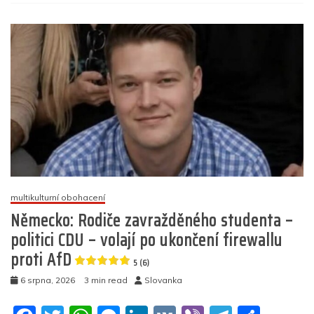
s
o
p
g
n
m
názvem
Afghánec,
o
p
er
který
k
zavraždil
Skotku
a
její
tělo
uložil
do
kufru,
prohlásil,
že
multikulturní obohacení
to
udělal
Německo: Rodiče zavražděného studenta –
proto,
politici CDU – volají po ukončení firewallu
že
proti AfD
je
5 (6)
džihádista
6 srpna, 2026
3 min read
Slovanka
5
(10)