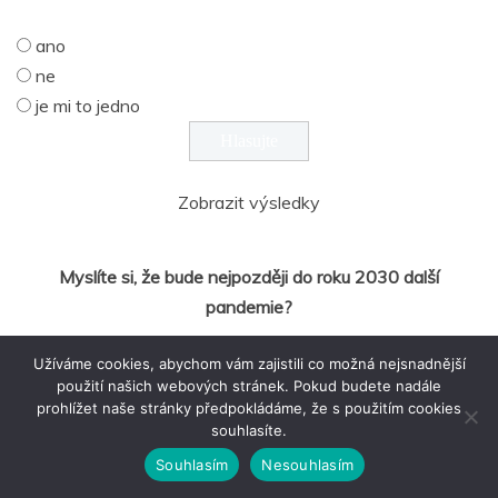
ano
ne
je mi to jedno
Zobrazit výsledky
Myslíte si, že bude nejpozději do roku 2030 další
pandemie?
ne
Užíváme cookies, abychom vám zajistili co možná nejsnadnější
použití našich webových stránek. Pokud budete nadále
ano
prohlížet naše stránky předpokládáme, že s použitím cookies
nemám na to názor
souhlasíte.
Souhlasím
Nesouhlasím