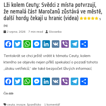
Lži kolem Ceuty: Svědci z místa potvrzují,
než
400
že nemalá část Maročanů zůstává ve městě,
subsaharských
další hordy čekají u hranic (videa)
Afričanů
5
(videa)
(14)
2 srpna, 2026
7 min read
Slovanka
4.8
(23)
F
T
W
M
Li
V
Vi
T
S
a
w
h
e
n
K
b
el
h
Tentokrát se chci ještě vrátit k tématu Ceuty, kolem
c
itt
at
ss
k
er
e
ar
kterého se objevilo nejen příliš spekulací o pozadí tohoto
e
er
s
e
e
gr
e
„útoku vetřelců,“ ale také bezpočet lživých informací,
b
A
n
dI
a
F
T
W
M
Li
V
Vi
T
S
o
p
g
n
m
a
w
h
e
n
K
b
el
h
o
p
er
Číst dále
c
itt
at
ss
k
er
e
ar
k
e
er
s
e
e
gr
e
u
ceuta
,
invaze
,
španělsko
1 komentář