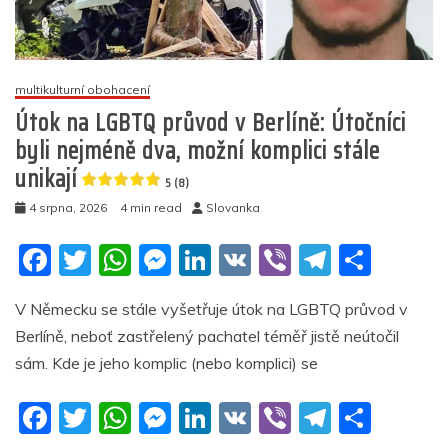
půl
milionu
metrů
čtverečních
multikulturní obohacení
moře
(video)
Útok na LGBTQ průvod v Berlíně: Útočníci
byli nejméně dva, možní komplici stále
5
unikají
(9)
5 (8)
4 srpna, 2026
4 min read
Slovanka
F
T
W
M
Li
V
Vi
T
S
a
w
h
e
n
K
b
el
h
V Německu se stále vyšetřuje útok na LGBTQ průvod v
c
itt
at
ss
k
er
e
ar
Berlíně, neboť zastřelený pachatel téměř jistě neútočil
e
er
s
e
e
gr
e
sám. Kde je jeho komplic (nebo komplici) se
b
A
n
dI
a
F
T
W
M
Li
V
Vi
T
S
o
p
g
n
m