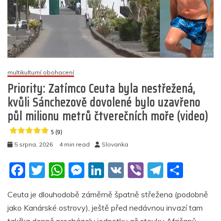
po
ukončení
firewallu
proti
AfD
5
multikulturní obohacení
(6)
Priority: Zatímco Ceuta byla nestřežená,
kvůli Sánchezově dovolené bylo uzavřeno
půl milionu metrů čtverečních moře (video)
5 (9)
5 srpna, 2026
4 min read
Slovanka
F
T
W
M
Li
V
Vi
T
S
a
w
h
e
n
K
b
el
h
Ceuta je dlouhodobě záměrně špatně střežena (podobně
c
itt
at
ss
k
er
e
ar
jako Kanárské ostrovy), ještě před nedávnou invazí tam
e
er
s
e
e
gr
e