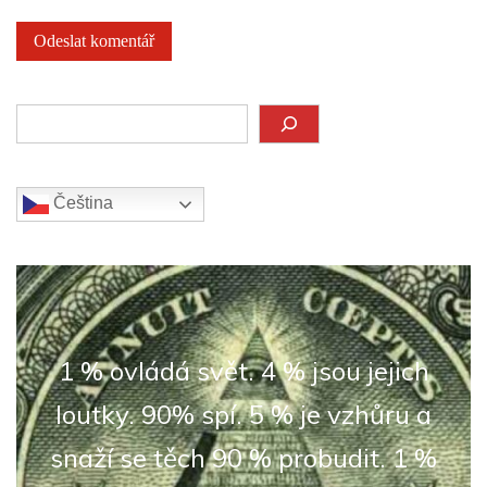
Hledat
Čeština‎
1 % ovládá svět. 4 % jsou jejich
loutky. 90% spí. 5 % je vzhůru a
snaží se těch 90 % probudit. 1 %