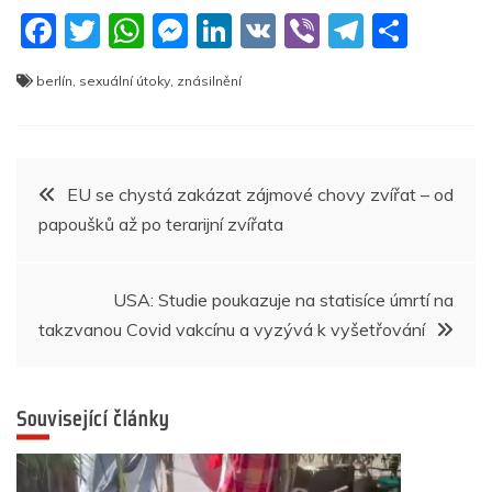
F
T
W
M
Li
V
Vi
T
S
a
w
h
e
n
K
b
el
h
berlín
,
sexuální útoky
,
znásilnění
c
itt
at
ss
k
er
e
ar
e
er
s
e
e
gr
e
b
A
n
dI
a
Navigace
EU se chystá zakázat zájmové chovy zvířat – od
o
p
g
n
m
papoušků až po terarijní zvířata
pro
o
p
er
k
příspěvek
USA: Studie poukazuje na statisíce úmrtí na
takzvanou Covid vakcínu a vyzývá k vyšetřování
Související články