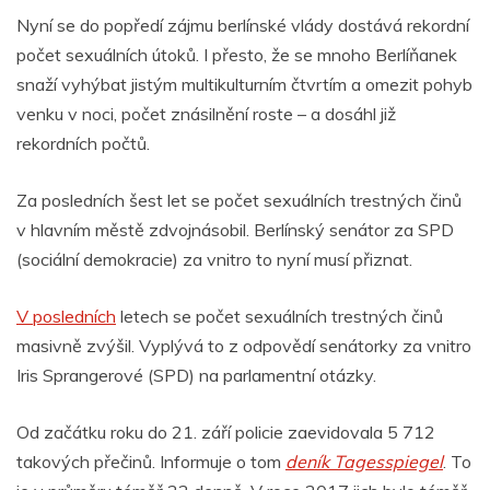
Nyní se do popředí zájmu berlínské vlády dostává rekordní
počet sexuálních útoků. I přesto, že se mnoho Berlíňanek
snaží vyhýbat jistým multikulturním čtvrtím a omezit pohyb
venku v noci, počet znásilnění roste – a dosáhl již
rekordních počtů.
Za posledních šest let se počet sexuálních trestných činů
v hlavním městě zdvojnásobil. Berlínský senátor za SPD
(sociální demokracie) za vnitro to nyní musí přiznat.
V posledních
letech se počet sexuálních trestných činů
masivně zvýšil. Vyplývá to z odpovědí senátorky za vnitro
Iris Sprangerové (SPD) na parlamentní otázky.
Od začátku roku do 21. září policie zaevidovala 5 712
takových přečinů. Informuje o tom
deník Tagesspiegel
. To