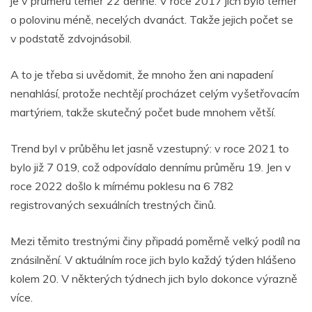
je v průměru téměř 22 denně. V roce 2017 jich bylo téměř
o polovinu méně, necelých dvanáct. Takže jejich počet se
v podstatě zdvojnásobil.
A to je třeba si uvědomit, že mnoho žen ani napadení
nenahlásí, protože nechtějí procházet celým vyšetřovacím
martýriem, takže skutečný počet bude mnohem větší.
Trend byl v průběhu let jasně vzestupný: v roce 2021 to
bylo již 7 019, což odpovídalo dennímu průměru 19. Jen v
roce 2022 došlo k mírnému poklesu na 6 782
registrovaných sexuálních trestných činů.
Mezi těmito trestnými činy připadá poměrně velký podíl na
znásilnění. V aktuálním roce jich bylo každý týden hlášeno
kolem 20. V některých týdnech jich bylo dokonce výrazně
více.