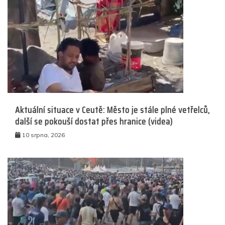
Aktuální situace v Ceutě: Město je stále plné vetřelců,
další se pokouší dostat přes hranice (videa)
10 srpna, 2026