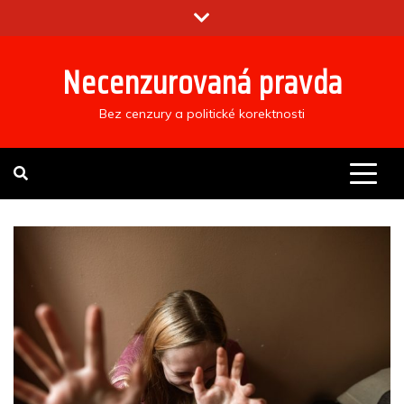
Skip
to
content
Necenzurovaná pravda
Bez cenzury a politické korektnosti