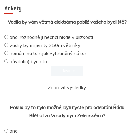
Ankety
Vadila by vám větrná elektrárna poblíž vašeho bydliště?
ano, rozhodně ji nechci nikde v blízkosti
vadily by mi jen ty 250m větrníky
nemám na to nijak vyhraněný názor
přivítal(a) bych to
Zobrazit výsledky
Pokud by to bylo možné, byli byste pro odebrání Řádu
Bílého lva Volodymyru Zelenskému?
ano