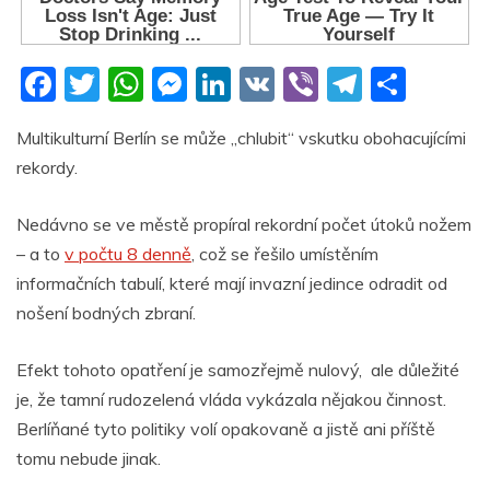
F
T
W
M
Li
V
Vi
T
S
a
w
h
e
n
K
b
el
h
Multikulturní Berlín se může „chlubit“ vskutku obohacujícími
c
itt
at
ss
k
er
e
ar
rekordy.
e
er
s
e
e
gr
e
b
A
n
dI
a
Nedávno se ve městě propíral rekordní počet útoků nožem
o
p
g
n
m
– a to
v počtu 8 denně
, což se řešilo umístěním
informačních tabulí, které mají invazní jedince odradit od
o
p
er
nošení bodných zbraní.
k
Efekt tohoto opatření je samozřejmě nulový, ale důležité
je, že tamní rudozelená vláda vykázala nějakou činnost.
Berlíňané tyto politiky volí opakovaně a jistě ani příště
tomu nebude jinak.