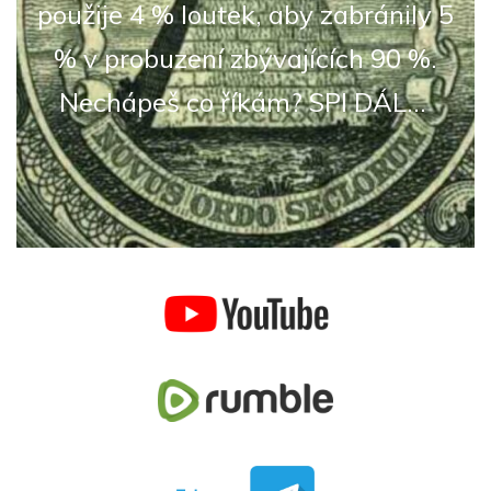
použije 4 % loutek, aby zabránily 5
% v probuzení zbývajících 90 %.
Nechápeš co říkám? SPI DÁL...