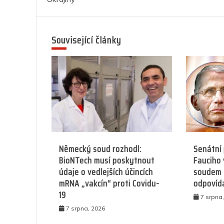
o
p
er
příspěvek
k
Související články
Německý soud rozhodl:
Senátní
BioNTech musí poskytnout
Fauciho 
údaje o vedlejších účincích
soudem 
mRNA „vakcín“ proti Covidu-
odpovíd
19
7 srpna
7 srpna, 2026