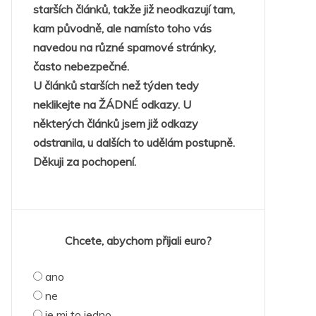
starších článků, takže již neodkazují tam,
kam původně, ale namísto toho vás
navedou na různé spamové stránky,
často nebezpečné.
U článků starších než týden tedy
neklikejte na ŽÁDNÉ odkazy. U
některých článků jsem již odkazy
odstranila, u dalších to udělám postupně.
Děkuji za pochopení.
Chcete, abychom přijali euro?
ano
ne
je mi to jedno