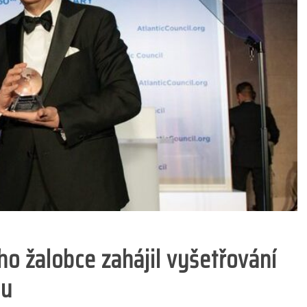
o žalobce zahájil vyšetřování
du