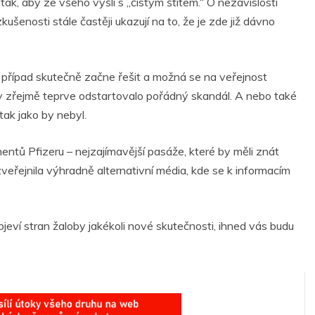
 tak, aby ze všeho vyšli s „čistým štítem.“ O nezávislosti
zkušenosti stále častěji ukazují na to, že je zde již dávno
případ skutečně začne řešit a možná se na veřejnost
y zřejmě teprve odstartovalo pořádný skandál. A nebo také
tak jako by nebyl.
ntů Pfizeru – nejzajímavější pasáže, které by měli znát
 zveřejnila výhradně alternativní média, kde se k informacím
jeví stran žaloby jakékoli nové skutečnosti, ihned vás budu