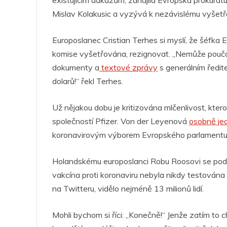
o
p
g
n
m
existujícím důkazům, zahájila Evropská prokurat
Mislav Kolakusic a vyzývá k nezávislému vyšetřov
o
p
er
k
Europoslanec Cristian Terhes si myslí, že šéfka
komise vyšetřována, rezignovat.
„Nemůže poučov
dokumenty a
textové zprávy
s generálním ředite
dolarů!“
řekl Terhes.
Už nějakou dobu je kritizována mlčenlivost, kte
společností Pfizer. Von der Leyenová
osobně je
koronavirovým výborem Evropského parlamentu
Holandskému europoslanci Robu Roosovi se pod
vakcína proti koronaviru nebyla nikdy testována n
na Twitteru, vidělo nejméně 13 milionů lidí.
Mohli bychom si říci: „Konečně!“ Jenže zatím to 