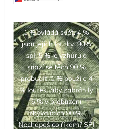
1 % ovládá svět. 4 %
jsou jejich loutky. 90%
spí. 5 % je vzhůru a
snaží se těch 90 %
probudit. 1 % použije 4
% loutek, aby zabránily
5 % v probuzení
zbývajících 90 %.
Nechápeš co říkám? SPI