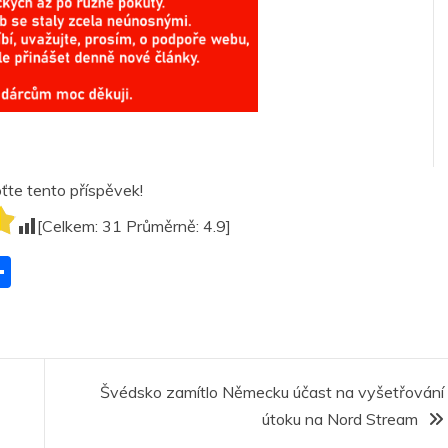
te tento příspěvek!
[Celkem:
31
Průměrně:
4.9
]
S
h
ar
r
e
Švédsko zamítlo Německu účast na vyšetřování
útoku na Nord Stream