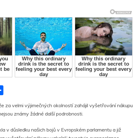
S
h
 že za velmi výjimečných okolností zahájil vyšetřování nákupu
ar
i nejsou známy žádné další podrobnosti.
r
e
kla v důsledku našich bojů v Evropském parlamentu a již