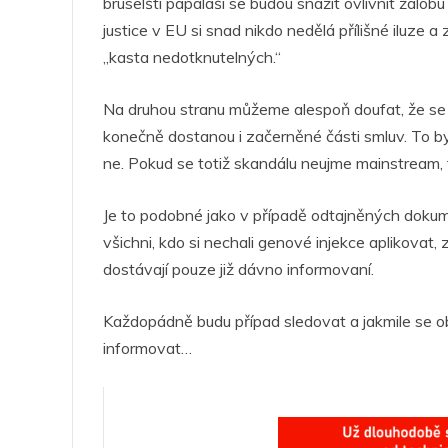
bruselští papaláši se budou snažit ovlivnit žalobu
justice v EU si snad nikdo nedělá přílišné iluze a 
„kasta nedotknutelných.“
Na druhou stranu můžeme alespoň doufat, že se 
konečně dostanou i začerněné části smluv. To b
ne. Pokud se totiž skandálu neujme mainstream, 
Je to podobné jako v případě odtajněných dokume
všichni, kdo si nechali genové injekce aplikovat,
dostávají pouze již dávno informovaní.
Každopádně budu případ sledovat a jakmile se ob
informovat…