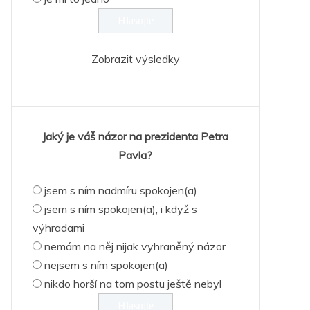
Zobrazit výsledky
Jaký je váš názor na prezidenta Petra
Pavla?
jsem s ním nadmíru spokojen(a)
jsem s ním spokojen(a), i když s
výhradami
nemám na něj nijak vyhraněný názor
nejsem s ním spokojen(a)
nikdo horší na tom postu ještě nebyl