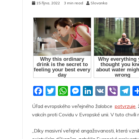
15 října, 2022
3 min read
Slovanka
F
T
W
M
Li
V
Vi
T
a
w
h
e
n
K
b
el
Úřad evropského veřejného žalobce
potvrzuje
,
c
itt
at
ss
k
er
e
vakcín proti Covidu v Evropské unii. V tuto chvíl
e
er
s
e
e
g
b
A
n
dI
a
„Díky masivní veřejné angažovanosti, která vzni