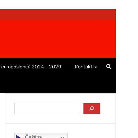
í europoslanců 2024 – 2029
Kontakt
Hledat
Čeština‎