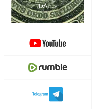
DÁL...