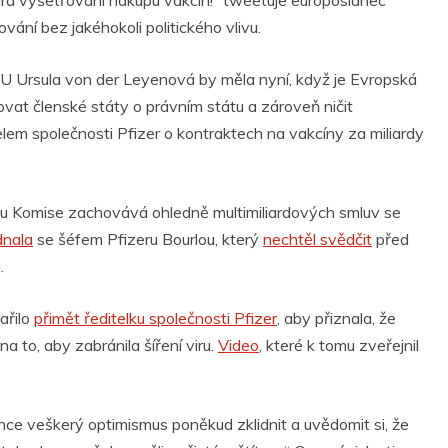
ura vyšetřování nákupu vakcín!“ tweetuje europoslanec
ání bez jakéhokoli politického vlivu.
 EU Ursula von der Leyenová by měla nyní, když je Evropská
at členské státy o právním státu a zároveň ničit
lem společnosti Pfizer o kontraktech na vakcíny za miliardy
rou Komise zachovává ohledně multimiliardových smluv se
dnala
se šéfem Pfizeru Bourlou, který
nechtěl svědčit
před
.
ařilo
přimět ředitelku společnosti Pfizer
, aby přiznala, že
a to, aby zabránila šíření viru.
Video
, které k tomu zveřejnil
chce veškerý optimismus poněkud zklidnit a uvědomit si, že