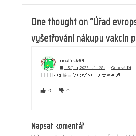
One thought on “
Úřad evrops
vyšetřování nákupu vakcín p
analfuck69
15 října, 2022 at 11:28s
Odpovědět
👩‍⚕️👨‍⚕️😷💉☠ = 🤕🤒🥵🥶👨‍🦼💀⚰🔥👹
0
0
Napsat komentář