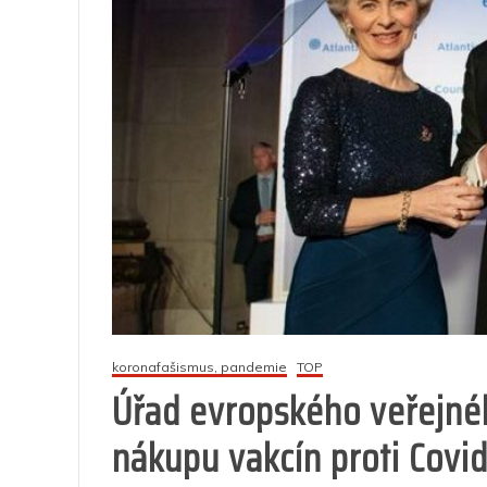
koronafašismus, pandemie
TOP
Úřad evropského veřejnéh
nákupu vakcín proti Covi