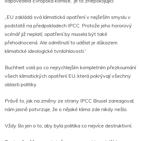
odpověděla Evropská komise, je to znepokojující:
„EU zakládá svá klimatická opatření v nejširším smyslu v
podstatě na předpokladech IPCC. Protože jeho hororový
scénář již neplatí, opatření by musela být také
přehodnocená. Ale odmítnutí to udělat je důkazem
klimatické ideologické tvrdohlavosti.“
Buchheit volá po co nejrychlejším kompletním přezkoumání
všech klimatických opatření EU, která pokrývají všechny
oblasti politiky.
Právě to, jak na změny ze strany IPCC Brusel zareagoval,
nám jasně potvrzuje, že o nějaké klima zde nikdy nešlo.
Vždy šlo jen o to, aby byla politika co nejvíce destruktivní.