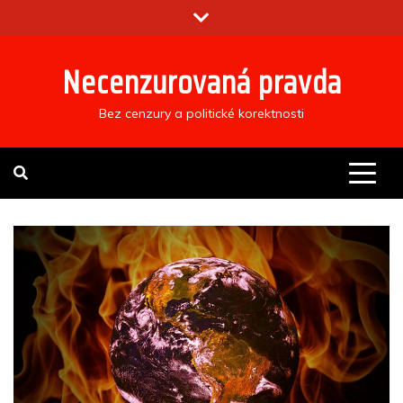
Skip
to
content
Necenzurovaná pravda
Bez cenzury a politické korektnosti