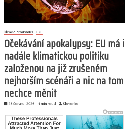
klimaalarmismus
TOP
Očekávání apokalypsy: EU má i
nadále klimatickou politiku
založenou na již zrušeném
nejhorším scénáři a nic na tom
nechce měnit
25 června, 2026
4 min read
Slovanka