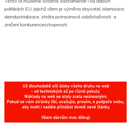
Tento cíl můžeme ostatně zaznamenat i na dalších
politikách EU, jejichž cílem je výměna obyvatel, islamizace,
deindustrializace, ztráta potravinové soběstačnosti a
zničení konkurenceschopnosti.