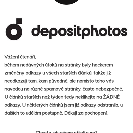
Vážení čtenáři,
během nedávných útoků na stránky byly hackerem
změněny odkazy u všech starších článků, takže již
neodkazují tam, kam původně, ale namísto toho vás
navedou na různé spamové stránky, často nebezpečné.
U článků starších než týden tedy neklikejte na ŽÁDNÉ
odkazy. U některých článků jsem již odkazy odstranila, u
dalších to udělám postupně. Děkuji za pochopení.
Chcete, abychom přijali euro?