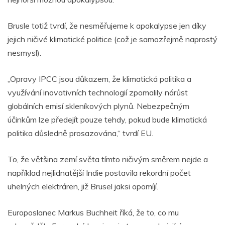
Brusle totiž tvrdí, že nesměřujeme k apokalypse jen díky
jejich ničivé klimatické politice (což je samozřejmě naprostý
nesmysl).
„Opravy IPCC jsou důkazem, že klimatická politika a
využívání inovativních technologií zpomalily nárůst
globálních emisí skleníkových plynů. Nebezpečným
účinkům lze předejít pouze tehdy, pokud bude klimatická
politika důsledně prosazována,“ tvrdí EU.
To, že většina zemí světa tímto ničivým směrem nejde a
například nejlidnatější Indie postavila rekordní počet
uhelných elektráren, již Brusel jaksi opomíjí.
Europoslanec Markus Buchheit říká, že to, co mu