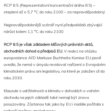
RCP 8.5 (Reprezentativní koncentrační dráha 8.5) –
oteplení až o 5,7 °C do roku 2100 – za nepravděpodobný.
Nejpravděpodobnější scénář nyní předpokládá zbývající
nárůst kolem 1,1 °C do roku 2100.
RCP 8.5 je však základem klíčových právních aktů,
obchodních dohod a předpisů EU.
V reakci na otázku
europoslance AfD Markuse Buchheita Komise EU jasně
uvedla, že nemá v úmyslu revidovat nařízení o Evropském
klimatickém právu ani legislativu, na které je založen cíl do
roku 2030.
Klauzule o udržitelnosti a klimatu v dohodách o volném
obchodu na jejich základě také nemají být znovu
posuzovány. Zůstanou tak, jako by EU i nadále počítala s
nejhorší možnou apokalypsou.