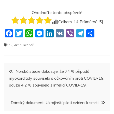
Ohodnoťte tento příspěvek!
[Celkem:
14
Průměrně:
5
]
F
T
W
M
Li
V
Vi
T
S
a
w
h
e
n
K
b
el
h
eu
,
klima
,
scénář
c
itt
at
ss
k
er
e
ar
e
er
s
e
e
gr
e
b
A
n
dI
a
Navigace
Norská studie dokazuje, že 74 % případů
o
p
g
n
m
myokarditidy souviselo s očkováním proti COVID-19,
pro
o
p
er
pouze 4,2 % souviselo s infekcí COVID-19.
k
příspěvek
Dánský dokument: Ukrajinští piloti cvičení k smrti