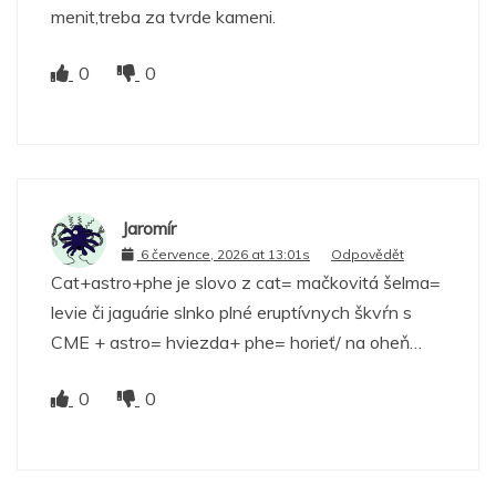
menit,treba za tvrde kameni.
0
0
Jaromír
6 července, 2026 at 13:01s
Odpovědět
Cat+astro+phe je slovo z cat= mačkovitá šelma=
levie či jaguárie slnko plné eruptívnych škvŕn s
CME + astro= hviezda+ phe= horieť/ na oheň…
0
0