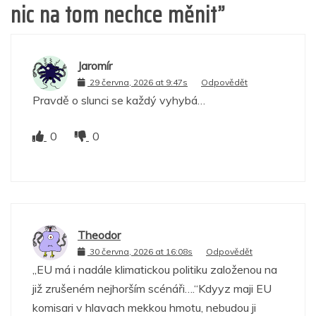
nic na tom nechce měnit
”
Jaromír
29 června, 2026 at 9:47s
Odpovědět
Pravdě o slunci se každý vyhybá…
0
0
Theodor
30 června, 2026 at 16:08s
Odpovědět
„EU má i nadále klimatickou politiku založenou na
již zrušeném nejhorším scénáři….“Kdyyz maji EU
komisari v hlavach mekkou hmotu, nebudou ji