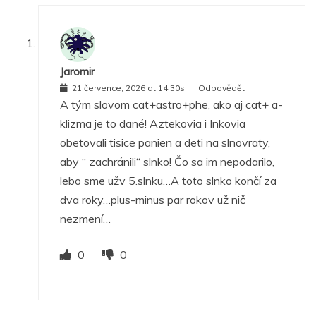
Jaromir
21 července, 2026 at 14:30s
Odpovědět
A tým slovom cat+astro+phe, ako aj cat+ a-
klizma je to dané! Aztekovia i Inkovia
obetovali tisice panien a deti na slnovraty,
aby “ zachránili“ slnko! Čo sa im nepodarilo,
lebo sme užv 5.slnku…A toto slnko končí za
dva roky…plus-minus par rokov už nič
nezmení…
0
0