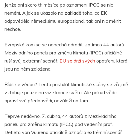
Jenže ani skoro tři měsíce po oznámení IPCC se nic
nemění. A jak se ukázalo na základě toho, co EK
odpověděla německému europoslanci, tak ani nic měnit
nechce.
Evropská komise se nenechá odradit: zatímco 44 autorů
Mezivládního panelu pro změnu klimatu (IPCC) oficiálně
ruší svůj extrémní scénář,
EU se drží svých
opatření, která
jsou na něm založena.
Řídit se vědou? Tento postulát klimatické scény se zřejmě
vztahuje pouze na vize konce světa. Ale pokud vědci
opraví své předpovědi, nezáleží na tom.
Teprve nedávno, 7. dubna, 44 autorů z Mezivládního
panelu pro změnu klimatu (IPCC) pod vedením prof.
Detlefa van Vuurena oficiálně označilo extrémní scénář