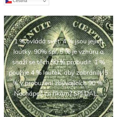
Čeština‎
1 % ovládá svět. 4 % jsou jejich
loutky. 90% spí. 5 % je vzhůru a
snaží se těch 90 % probudit. 1 %
použije 4 % loutek, aby zabránily 5
% v probuzení zbývajících 90 %.
Nechápeš co říkám? SPI DÁL...