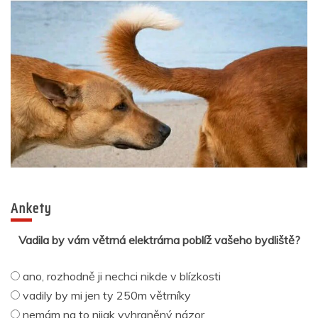
Ankety
Vadila by vám větrná elektrárna poblíž vašeho bydliště?
ano, rozhodně ji nechci nikde v blízkosti
vadily by mi jen ty 250m větrníky
nemám na to nijak vyhraněný názor