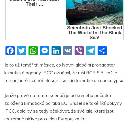
F
T
W
M
Li
V
Vi
T
S
a
w
h
e
n
K
b
el
h
Je to už téměř tři měsíce, co hlavní globální propagátor
c
itt
at
ss
k
er
e
ar
klimatické agendy IPCC oznámil, že ruší RCP 8.5, což je
e
er
s
e
e
gr
e
ten nejhorší scénář hlásající smrtící klimatickou apokalypsu.
b
A
n
dI
a
o
p
g
n
m
Jenže právě na tomto scénáři je od samého počátku
založena klimatická politika EU. Brusel se také řídí pokyny
o
p
er
IPCC, dalo by se tedy očekávat, že své cíle, které jsou
k
extrémně ničivé pro celou Evropu, zmírní.