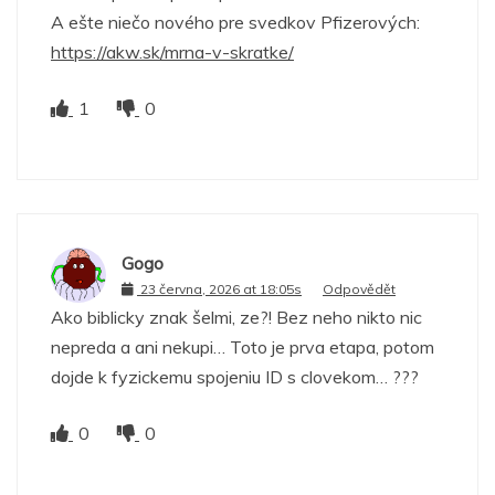
A ešte niečo nového pre svedkov Pfizerových:
https://akw.sk/mrna-v-skratke/
1
0
Gogo
23 června, 2026 at 18:05s
Odpovědět
Ako biblicky znak šelmi, ze?! Bez neho nikto nic
nepreda a ani nekupi… Toto je prva etapa, potom
dojde k fyzickemu spojeniu ID s clovekom… ???
0
0