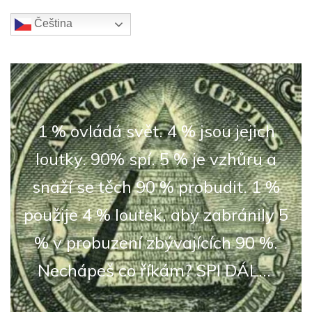
Čeština‎
1 % ovládá svět. 4 % jsou jejich
loutky. 90% spí. 5 % je vzhůru a
snaží se těch 90 % probudit. 1 %
použije 4 % loutek, aby zabránily 5
% v probuzení zbývajících 90 %.
Nechápeš co říkám? SPI DÁL...