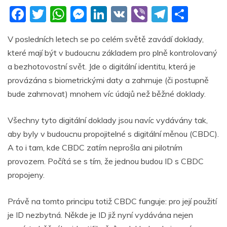
F
T
W
M
Li
V
Vi
T
S
a
w
h
e
n
K
b
el
h
V posledních letech se po celém světě zavádí doklady,
c
itt
at
ss
k
er
e
ar
které mají být v budoucnu základem pro plně kontrolovaný
e
er
s
e
e
gr
e
a bezhotovostní svět. Jde o digitální identitu, která je
b
A
n
dI
a
provázána s biometrickými daty a zahrnuje (či postupně
o
p
g
n
m
bude zahrnovat) mnohem víc údajů než běžné doklady.
o
p
er
Všechny tyto digitální doklady jsou navíc vydávány tak,
k
aby byly v budoucnu propojitelné s digitální měnou (CBDC).
A to i tam, kde CBDC zatím neprošla ani pilotním
provozem. Počítá se s tím, že jednou budou ID s CBDC
propojeny.
Právě na tomto principu totiž CBDC funguje: pro její použití
je ID nezbytná. Někde je ID již nyní vydávána nejen