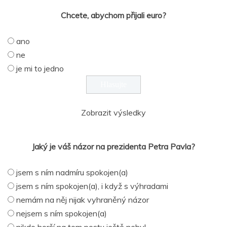
Chcete, abychom přijali euro?
ano
ne
je mi to jedno
Zobrazit výsledky
Jaký je váš názor na prezidenta Petra Pavla?
jsem s ním nadmíru spokojen(a)
jsem s ním spokojen(a), i když s výhradami
nemám na něj nijak vyhraněný názor
nejsem s ním spokojen(a)
nikdo horší na tom postu ještě nebyl