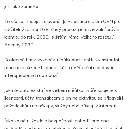
jen jako záminka.
To vše se neděje izolovaně. Je v souladu s cílem OSN pro
udržitelný rozvoj 16.9, který prosazuje univerzální právní
identitu do roku 2030, s širšími rámci Velkého resetu /
Agendy 2030.
Soukromé firmy vykonávají nákladnou, politicky riskantní
práci normalizace biometrického ověřování a budování
interoperabilních databází.
Jakmile data existují ve velkém měřítku, tváře spojené s
licencemi, účty, transakcemi a online aktivitou se přidávají k
požadavkům na nákupy, služby nebo přístup k internetu.
Říká se nám, že jde o bezpečnost, pohodlí, prevenci
podvodů a ochranu zranitelných. Kumulativní efekt je však