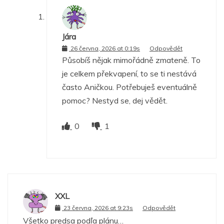
Jára
26 června, 2026 at 0:19s
Odpovědět
Působíš nějak mimořádně zmateně. To
je celkem překvapení, to se ti nestává
často Aničkou. Potřebuješ eventuálně
pomoc? Nestyd se, dej vědět.
0
1
XXL
23 června, 2026 at 9:23s
Odpovědět
Všetko predsa podľa plánu…