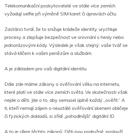
Telekomunikační poskytovatelé ve stále více zemích
vyžadují selfie při výměně SIM karet či úpravách účtu.
Zastánci tvrdí, že to snižuje krádeže identity, urychluje
procesy a zlepšuje bezpečnost ve srovnání s hesly nebo
jednorázovými kódy. Výsledek je však stejný: vaše tvář se
stává klíčem k vašim penězům a službám.
A je základem pro vaši digitální identitu.
Dále zde máme zákony o ověřování věku na internetu,
které platí ve stále více zemích světa. Ve skutečnosti však
nejde o děti. Jde o to, aby semusel úplně každý „ověřit.“ A
ti, kteří nemají zájem o neustálé ověřování skenem obličeje
či fyzických dokladů, si zřídí „pohodlnější“ digitální ID.
A to je cílem těchto zákonů. Děti jsou podružné, poslouží