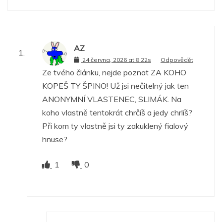
AZ
24 června, 2026 at 8:22s
Odpovědět
Ze tvého článku, nejde poznat ZA KOHO
KOPEŠ TY ŠPINO! Už jsi nečitelný jak ten
ANONYMNÍ VLASTENEC, SLIMÁK. Na
koho vlastně tentokrát chrčíš a jedy chrlíš?
Při kom ty vlastně jsi ty zakuklený fialový
hnuse?
1
0