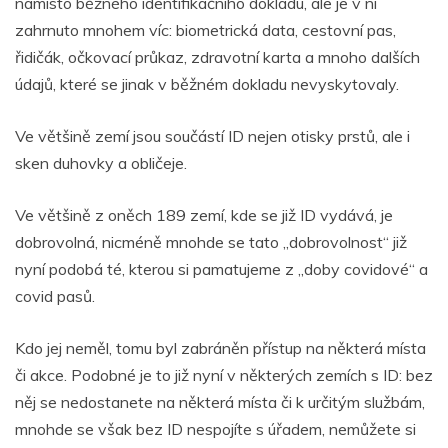
namísto běžného identifikačního dokladu, ale je v ní
zahrnuto mnohem víc: biometrická data, cestovní pas,
řidičák, očkovací průkaz, zdravotní karta a mnoho dalších
údajů, které se jinak v běžném dokladu nevyskytovaly.
Ve většině zemí jsou součástí ID nejen otisky prstů, ale i
sken duhovky a obličeje.
Ve většině z oněch 189 zemí, kde se již ID vydává, je
dobrovolná, nicméně mnohde se tato „dobrovolnost“ již
nyní podobá té, kterou si pamatujeme z „doby covidové“ a
covid pasů.
Kdo jej neměl, tomu byl zabráněn přístup na některá místa
či akce. Podobné je to již nyní v některých zemích s ID: bez
něj se nedostanete na některá místa či k určitým službám,
mnohde se však bez ID nespojíte s úřadem, nemůžete si