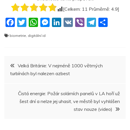
[Celkem:
11
Průměrně:
4.9
]
F
T
W
M
Li
V
Vi
T
S
a
w
h
e
n
K
b
el
h
biometrie
,
digitální id
c
itt
at
ss
k
er
e
ar
e
er
s
e
e
gr
e
b
A
n
dI
a
Navigace
Velká Británie: V nejméně 1000 větrných
o
p
g
n
m
turbínách byl nalezen azbest
pro
o
p
er
k
příspěvek
Čistá energie: Požár solárních panelů v LA hoří už
šest dní a nelze jej uhasit, ve městě byl vyhlášen
stav nouze (video)