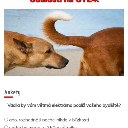
Ankety
Vadila by vám větrná elektrárna poblíž vašeho bydliště?
ano, rozhodně ji nechci nikde v blízkosti
vadily by mi jen ty 250m větrníky