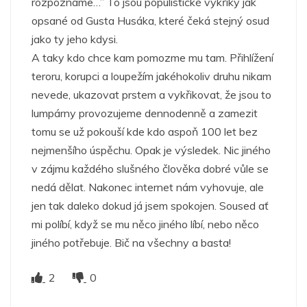
rozpoznáme…” To jsou populistické výkřiky jak
opsané od Gusta Husáka, které čeká stejný osud
jako ty jeho kdysi.
A taky kdo chce kam pomozme mu tam. Přihlížení
teroru, korupci a loupežím jakéhokoliv druhu nikam
nevede, ukazovat prstem a vykřikovat, že jsou to
lumpárny provozujeme dennodenně a zamezit
tomu se už pokouší kde kdo aspoň 100 let bez
nejmenšího úspěchu. Opak je výsledek. Nic jiného
v zájmu každého slušného člověka dobré vůle se
nedá dělat. Nakonec internet nám vyhovuje, ale
jen tak daleko dokud já jsem spokojen. Soused ať
mi políbí, když se mu něco jiného líbí, nebo něco
jiného potřebuje. Bič na všechny a basta!
2
0