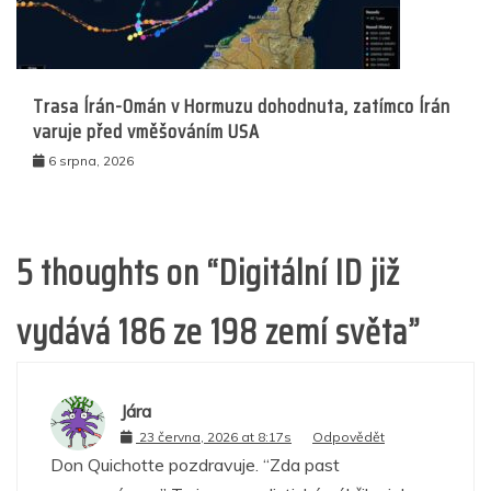
Trasa Írán-Omán v Hormuzu dohodnuta, zatímco Írán
varuje před vměšováním USA
6 srpna, 2026
5 thoughts on “
Digitální ID již
vydává 186 ze 198 zemí světa
”
Jára
23 června, 2026 at 8:17s
Odpovědět
Don Quichotte pozdravuje. “Zda past