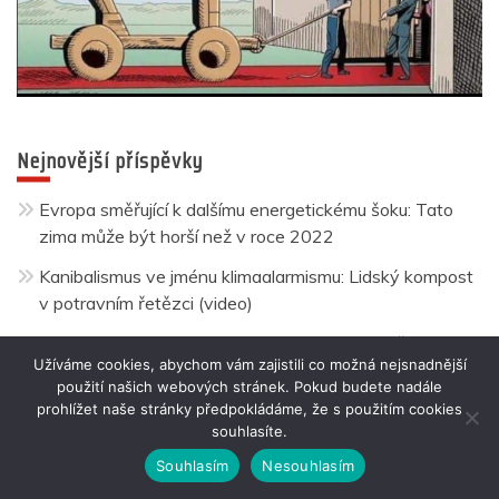
Nejnovější příspěvky
Evropa směřující k dalšímu energetickému šoku: Tato
zima může být horší než v roce 2022
Kanibalismus ve jménu klimaalarmismu: Lidský kompost
v potravním řetězci (video)
AI: Nástroj superbohatých pro turbozisk a udržení moci
Užíváme cookies, abychom vám zajistili co možná nejsnadnější
(video)
použití našich webových stránek. Pokud budete nadále
Opravdu by Rusko přestalo existovat bez maximálního
prohlížet naše stránky předpokládáme, že s použitím cookies
souhlasíte.
vítězství v ukrajinském konfliktu?
Souhlasím
Nesouhlasím
Británie chystá přidat do mouky přípravek, který