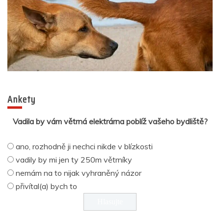
Ankety
Vadila by vám větrná elektrárna poblíž vašeho bydliště?
ano, rozhodně ji nechci nikde v blízkosti
vadily by mi jen ty 250m větrníky
nemám na to nijak vyhraněný názor
přivítal(a) bych to