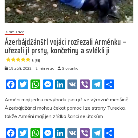
domácího
4.7
(14)
islamizace
Ázerbájdžánští vojáci rozřezali Arménku –
uřezali jí prsty, končetiny a svlékli ji
5 (25)
18 září, 2022
2 min read
Slovanka
F
T
W
M
Li
V
Vi
T
S
a
w
h
e
n
K
b
el
h
Arméni mají jednu nevýhodu: jsou již ve výrazné menšině.
c
itt
at
ss
k
er
e
ar
Ázerbájdžánci mohou čekat pomoc i ze strany Turecka,
e
er
s
e
e
gr
e
takže Arméni mají jen zřídka šanci se útokům
b
A
n
dI
a
F
T
W
M
Li
V
Vi
T
S
o
p
g
n
m