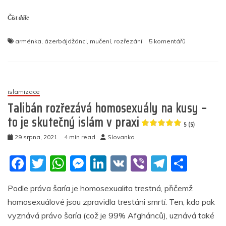
a
w
h
e
n
K
b
el
h
o
p
er
Číst dále
c
itt
at
ss
k
er
e
ar
k
e
er
s
e
e
gr
e
u
arménka
,
ázerbájdžánci
,
mučení
,
rozřezání
5 komentářů
b
A
n
dI
a
textu
s
o
p
g
n
m
názvem
Ázerbájdžánš
o
p
er
vojáci
islamizace
k
rozřezali
Talibán rozřezává homosexuály na kusy –
Arménku
to je skutečný islám v praxi
–
5 (5)
uřezali
29 srpna, 2021
4 min read
Slovanka
jí
prsty,
F
T
W
M
Li
V
Vi
T
S
končetiny
a
a
w
h
e
n
K
b
el
h
svlékli
Podle práva šaría je homosexualita trestná, přičemž
c
itt
at
ss
k
er
e
ar
ji
homosexuálové jsou zpravidla trestáni smrtí. Ten, kdo pak
e
er
s
e
e
gr
e
5
vyznává právo šaría (což je 99% Afghánců), uznává také
(25)