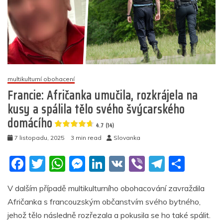
multikulturní obohacení
Francie: Afričanka umučila, rozkrájela na
kusy a spálila tělo svého švýcarského
domácího
4.7 (14)
7 listopadu, 2025
3 min read
Slovanka
F
T
W
M
Li
V
Vi
T
S
a
w
h
e
n
K
b
el
h
V dalším případě multikulturního obohacování zavraždila
c
itt
at
ss
k
er
e
ar
Afričanka s francouzským občanstvím svého bytného,
e
er
s
e
e
gr
e
jehož tělo následně rozřezala a pokusila se ho také spálit.