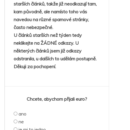
starších článků, takže již neodkazují tam,
kam původně, ale namísto toho vás
navedou na různé spamové stránky,
často nebezpečné.
U článků starších než týden tedy
neklikejte na ŽÁDNÉ odkazy. U
některých článků jsem již odkazy
odstranila, u dalších to udělám postupně.
Děkuji za pochopení.
Chcete, abychom přijali euro?
ano
ne
je mi to jedno