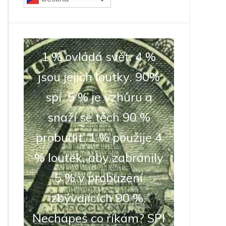
1 % ovládá svět. 4 %
jsou jejich loutky. 90%
spí. 5 % je vzhůru a
snaží se těch 90 %
probudit. 1 % použije 4
% loutek, aby zabránily
5 % v probuzení
zbývajících 90 %.
Nechápeš co říkám? SPI