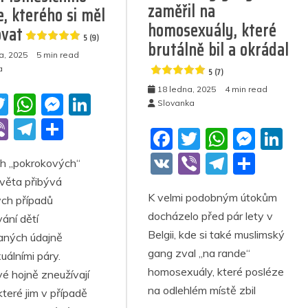
zaměřil na
5
je
e, kterého si měl
(22)
proti
homosexuály, které
ovat
islámu
5 (9)
brutálně bil a okrádal
a, 2025
5 min read
5
a
5 (7)
(7)
18 ledna, 2025
4 min read
T
W
M
Li
Slovanka
w
h
e
n
Vi
T
S
F
T
W
M
Li
itt
at
ss
k
b
el
h
a
w
h
e
n
V
Vi
T
S
h „pokrokových“
er
s
e
e
er
e
ar
c
itt
at
ss
k
K
b
el
h
věta přibývá
A
n
dI
gr
e
K velmi podobným útokům
e
er
s
e
e
ch případů
er
e
ar
p
g
n
a
docházelo před pár lety v
ání dětí
b
A
n
dI
gr
e
p
er
m
Belgii, kde si také muslimský
aných údajně
o
p
g
n
a
gang zval „na rande“
álními páry.
o
p
er
m
homosexuály, které posléze
vé hojně zneužívají
k
na odlehlém místě zbil
teré jim v případě