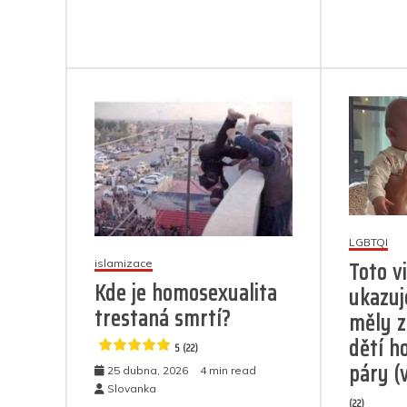
o
p
er
m
textu
k
s
názvem
Opět
je
na
vině
zvrhlá
woke
ideologie:
Za
znásilňování
chlapečka
k
LGBTQI
smrti
Toto v
islamizace
může
Kde je homosexualita
ukazuj
strach
trestaná smrtí?
z
měly z
nálepky
dětí h
5 (22)
„homofobů“
páry (
25 dubna, 2026
4 min read
5
Slovanka
(22)
(8)