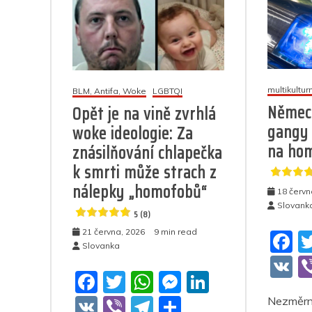
multikultu
BLM, Antifa, Woke
LGBTQI
Němec
Opět je na vině zvrhlá
gangy 
woke ideologie: Za
na ho
znásilňování chlapečka
k smrti může strach z
nálepky „homofobů“
18 červn
Slovank
5 (8)
21 června, 2026
9 min read
F
Slovanka
a
V
F
T
W
M
Li
c
K
a
w
h
e
n
V
Vi
T
S
Nezměrn
e