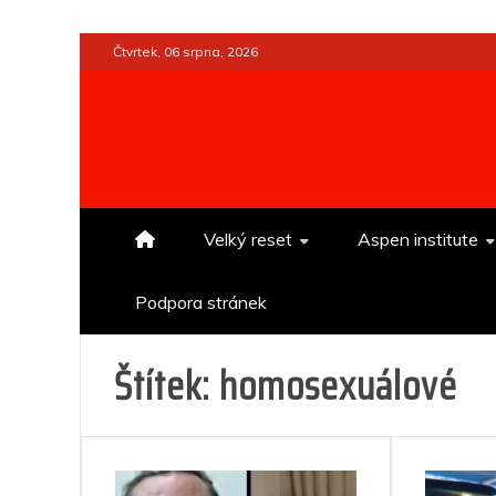
Skip
Čtvrtek, 06 srpna, 2026
to
content
Velký reset
Aspen institute
Podpora stránek
Štítek:
homosexuálové