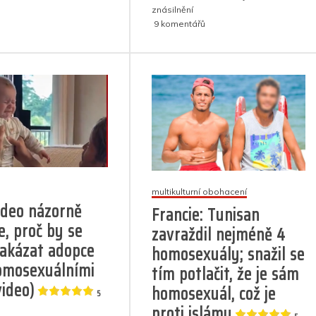
o
p
g
n
a
znásilnění
gangy
u
9 komentářů
organizují
o
p
er
m
textu
lov
k
s
na
názvem
homosexuály
Homosexuální
pár
5
získal
(9)
do
péče
kojence:
Chlapeček
byl
multikulturní obohacení
opakovaně
ideo názorně
znásilňován
Francie: Tunisan
a
e, proč by se
zavraždil nejméně 4
týrán,
akázat adopce
homosexuály; snažil se
po
4
omosexuálními
tím potlačit, že je sám
měsících
video)
homosexuál, což je
zemřel
5
proti islámu