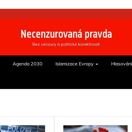
Necenzurovaná pravda
Bez cenzury a politické korektnosti
Agenda 2030
Islamizace Evropy
Hlasován