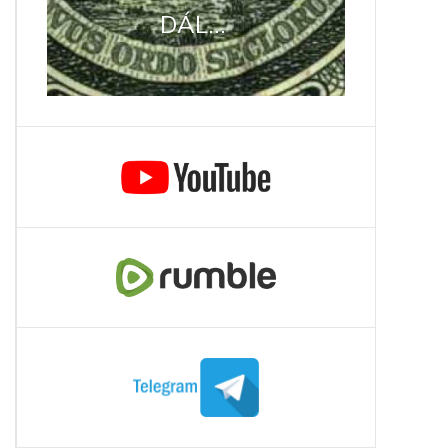
DÁL...