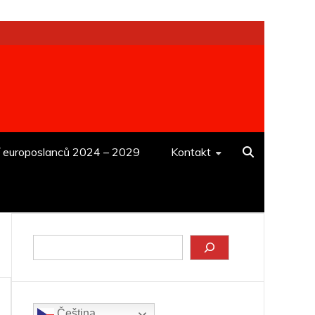
í europoslanců 2024 – 2029
Kontakt
Hledat
Čeština‎