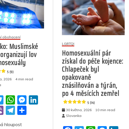
rní obohacení
ko: Muslimské
LGBTQI
Homosexuální pár
organizují lov
získal do péče kojence:
mosexuály
Chlapeček byl
5 (9)
opakovaně
a, 2026
4 min read
znásilňován a týrán,
a
po 4 měsících zemřel
T
W
M
Li
5 (14)
w
h
e
n
Vi
T
S
30 května, 2026
10 min read
itt
at
ss
k
Slovanka
b
el
h
á hloupost
er
s
e
e
er
e
ar