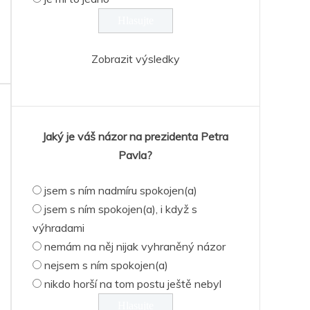
Zobrazit výsledky
Jaký je váš názor na prezidenta Petra
Pavla?
jsem s ním nadmíru spokojen(a)
jsem s ním spokojen(a), i když s
výhradami
nemám na něj nijak vyhraněný názor
nejsem s ním spokojen(a)
nikdo horší na tom postu ještě nebyl