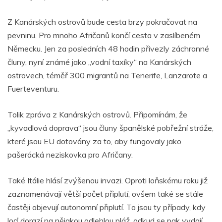
Z Kanárských ostrovů bude cesta brzy pokračovat na
pevninu. Pro mnoho Afričanů končí cesta v zaslíbeném
Německu. Jen za posledních 48 hodin přivezly záchranné
čluny, nyní známé jako „vodní taxíky“ na Kanárských
ostrovech, téměř 300 migrantů na Tenerife, Lanzarote a
Fuerteventuru.
Tolik zpráva z Kanárských ostrovů. Připomínám, že
„kyvadlová doprava“ jsou čluny španělské pobřežní stráže,
které jsou EU dotovány za to, aby fungovaly jako
pašerácká neziskovka pro Afričany.
Také Itálie hlásí zvýšenou invazi. Oproti loňskému roku již
zaznamenávají větší počet připlutí, ovšem také se stále
častěji objevují autonomní připlutí. To jsou ty případy, kdy
loď dorazí na nějakou odlehlou pláž, odkud se pak vydají