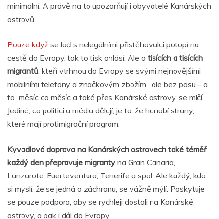
minimální. A právě na to upozorňují i obyvatelé Kanárských
ostrovů.
Pouze když
se loď s nelegálními přistěhovalci potopí na
cestě do Evropy, tak to tisk ohlásí. Ale o
tisících a tisících
migrantů
, kteří vtrhnou do Evropy se svými nejnovějšími
mobilními telefony a značkovým zbožím, ale bez pasu – a
to měsíc co měsíc a také přes Kanárské ostrovy, se mlčí.
Jediné, co politici a média dělají, je to, že hanobí strany,
které mají protimigrační program.
Kyvadlová doprava na Kanárských ostrovech také téměř
každý den přepravuje migranty
na Gran Canaria,
Lanzarote, Fuerteventura, Tenerife a spol. Ale každý, kdo
si myslí, že se jedná o záchranu, se vážně mýlí. Poskytuje
se pouze podpora, aby se rychleji dostali na Kanárské
ostrovy, a pak i dál do Evropy.