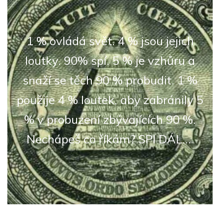
1 % ovládá svět. 4 % jsou jejich
loutky. 90% spí. 5 % je vzhůru a
snaží se těch 90 % probudit. 1 %
použije 4 % loutek, aby zabránily 5
% v probuzení zbývajících 90 %.
Nechápeš co říkám? SPI DÁL...