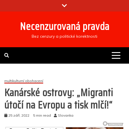
Skip
to
content
Necenzurovaná pravda
Bez cenzury a politické korektnosti
multikulturní obohacení
Kanárské ostrovy: „Migranti
útočí na Evropu a tisk mlčí!“
25 září, 2022
5 min read
Slovanka