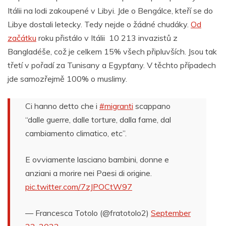
Itálii na lodi zakoupené v Libyi. Jde o Bengálce, kteří se do
Libye dostali letecky. Tedy nejde o žádné chudáky.
Od
začátku
roku přistálo v Itálii 10 213 invazistů z
Bangladéše, což je celkem 15% všech připluvších. Jsou tak
třetí v pořadí za Tunisany a Egypťany. V těchto případech
jde samozřejmě 100% o muslimy.
Ci hanno detto che i
#migranti
scappano
“dalle guerre, dalle torture, dalla fame, dal
cambiamento climatico, etc”.
E ovviamente lasciano bambini, donne e
anziani a morire nei Paesi di origine.
pic.twitter.com/7zJPOCtW97
— Francesca Totolo (@fratotolo2)
September