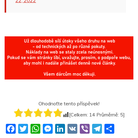
22, 2022
Ohodnoťte tento příspěvek!
[Celkem:
14
Průměrně:
5
]
F
T
W
M
Li
V
Vi
T
S