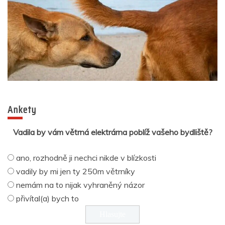
Ankety
Vadila by vám větrná elektrárna poblíž vašeho bydliště?
ano, rozhodně ji nechci nikde v blízkosti
vadily by mi jen ty 250m větrníky
nemám na to nijak vyhraněný názor
přivítal(a) bych to