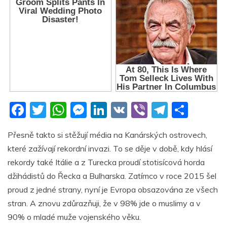
F
T
W
M
Li
V
Vi
T
S
a
w
h
e
n
K
b
el
h
Přesně takto si stěžují média na Kanárských ostrovech,
c
itt
at
ss
k
er
e
ar
které zažívají rekordní invazi. To se děje v době, kdy hlásí
e
er
s
e
e
gr
e
rekordy také Itálie a z Turecka proudí stotisícová horda
b
A
n
dI
a
džihádistů do Řecka a Bulharska. Zatímco v roce 2015 šel
o
p
g
n
m
proud z jedné strany, nyní je Evropa obsazována ze všech
o
p
er
stran. A znovu zdůrazňuji, že v 98% jde o muslimy a v
90% o mladé muže vojenského věku.
k