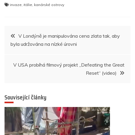
a
w
h
e
n
K
b
el
h
invaze
,
itálie
,
kanárské ostrovy
c
itt
at
ss
k
er
e
ar
e
er
s
e
e
gr
e
b
A
n
dI
a
Navigace
V Londýně je manipulována cena zlata tak, aby
o
p
g
n
m
byla udržována na nízké úrovni
pro
o
p
er
k
příspěvek
V USA probíhá filmový projekt „Defeating the Great
Reset“ (video)
Související články