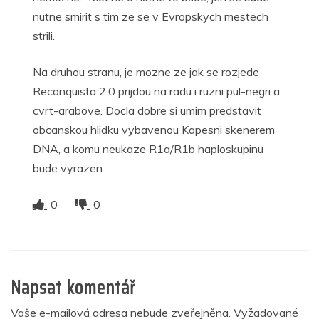
nutne smirit s tim ze se v Evropskych mestech
strili.
Na druhou stranu, je mozne ze jak se rozjede
Reconquista 2.0 prijdou na radu i ruzni pul-negri a
cvrt-arabove. Docla dobre si umim predstavit
obcanskou hlidku vybavenou Kapesni skenerem
DNA, a komu neukaze R1a/R1b haploskupinu
bude vyrazen.
0
0
Napsat komentář
Vaše e-mailová adresa nebude zveřejněna.
Vyžadované