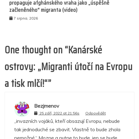
propaguje afghánského vraha jako „úspěšně
začleněného“ migranta (video)
7 srpna, 2026
One thought on “
Kanárské
ostrovy: „Migranti útočí na Evropu
a tisk mlčí!“
”
Bezjmenov
25 září, 2022 at 21:56s
Odpovědět
„invazních vojáků, kteří obsazují Evropu, nebude
tak jednoduché se zbavit. Vlastně to bude zhola
nemožné.“ Mozne a nutne to bude, jen se bude