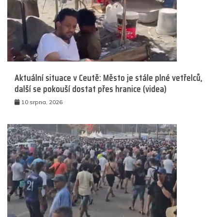
Aktuální situace v Ceutě: Město je stále plné vetřelců,
další se pokouší dostat přes hranice (videa)
10 srpna, 2026