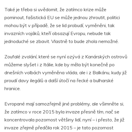
Také je třeba si uvědomit, že zatímco krize může
pominout, fašistická EU se může jednou zhroutit, politici
mohou být v případě, že se lid probudí, vyměněni, tak
invazních vojáků, kteří obsazují Evropu, nebude tak
jednoduché se zbavit. Vlastně to bude zhola nemožné.
Zoufalé zvolání, které se nyní ozývá z Kanárských ostrovů
můžeme slyšet i z Itálie, kde by měla být konečně po
dnešních volbách vyměněna vláda, ale i z Balkánu, kudy již
proudí davy ilegálů a další útočí na řecké a bulharské
hranice.
Evropané mají samozřejmě jiné problémy, ale všimněte si,
že zatímco v roce 2015 byla invaze přesně tím, nač se
koncentrovala pozornost většiny lidí, nyní – i přesto, že již
invaze zřejmě předčila rok 2015 – je tato pozornost