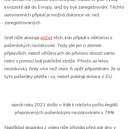
invazisté dál do Evropy, aniž by byli zaregistrováni. Těchto
autonomních připlutí je možná dokonce víc než
zaregistrovaných.
Graf níže ukazuje
počet
těch, kdo připluli s některou z
pašeráckých neziskovek. Tedy jde jen o zlomek
připluvších, neboť většina jich do přístavu dorazí sama
nebo s pomocí lodí pobřežní stráže. Přesto se letos
neziskovky činily více než vloni. A opět připomínám, že si
tyto pašeráky platíte i vy, neboť pobírají dotace z EU:
oproti roku 2021 došlo v Itálii k nárůstu poštu ilegálů
přepravených pašeráckými neziskovkami o 78%
Například skupinka z videa níže přistála před pár dny v