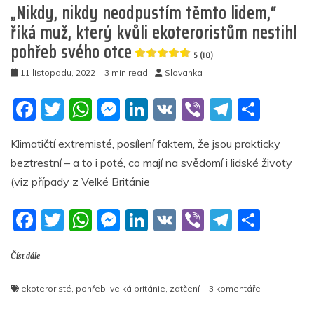
„Nikdy, nikdy neodpustím těmto lidem,“
říká muž, který kvůli ekoteroristům nestihl
pohřeb svého otce
5 (10)
11 listopadu, 2022
3 min read
Slovanka
F
T
W
M
Li
V
Vi
T
S
a
w
h
e
n
K
b
el
h
Klimatičtí extremisté, posílení faktem, že jsou prakticky
c
itt
at
ss
k
er
e
ar
beztrestní – a to i poté, co mají na svědomí i lidské životy
e
er
s
e
e
gr
e
(viz případy z Velké Británie
b
A
n
dI
a
F
T
W
M
Li
V
Vi
T
S
o
p
g
n
m
a
w
h
e
n
K
b
el
h
o
p
er
Číst dále
c
itt
at
ss
k
er
e
ar
k
e
er
s
e
e
gr
e
u
ekoteroristé
,
pohřeb
,
velká británie
,
zatčení
3 komentáře
b
A
n
dI
a
textu