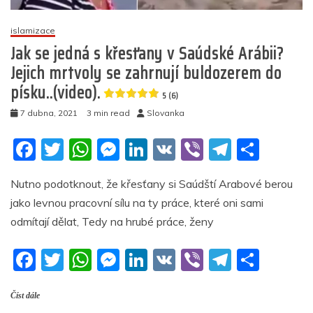
než
pohřbí
islamizace
zastřeleného
Jak se jedná s křesťany v Saúdské Arábii?
Araba
Jejich mrtvoly se zahrnují buldozerem do
5
písku..(video).
(1)
5 (6)
7 dubna, 2021
3 min read
Slovanka
F
T
W
M
Li
V
Vi
T
S
a
w
h
e
n
K
b
el
h
Nutno podotknout, že křesťany si Saúdští Arabové berou
c
itt
at
ss
k
er
e
ar
jako levnou pracovní sílu na ty práce, které oni sami
e
er
s
e
e
gr
e
odmítají dělat, Tedy na hrubé práce, ženy
b
A
n
dI
a
F
T
W
M
Li
V
Vi
T
S
o
p
g
n
m
a
w
h
e
n
K
b
el
h
o
p
er
Číst dále
c
itt
at
ss
k
er
e
ar
k