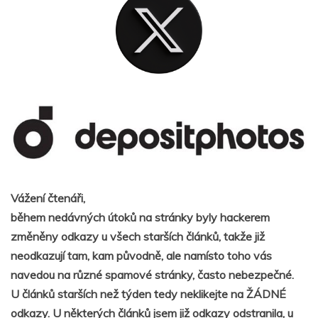
Vážení čtenáři,
během nedávných útoků na stránky byly hackerem
změněny odkazy u všech starších článků, takže již
neodkazují tam, kam původně, ale namísto toho vás
navedou na různé spamové stránky, často nebezpečné.
U článků starších než týden tedy neklikejte na ŽÁDNÉ
odkazy. U některých článků jsem již odkazy odstranila, u