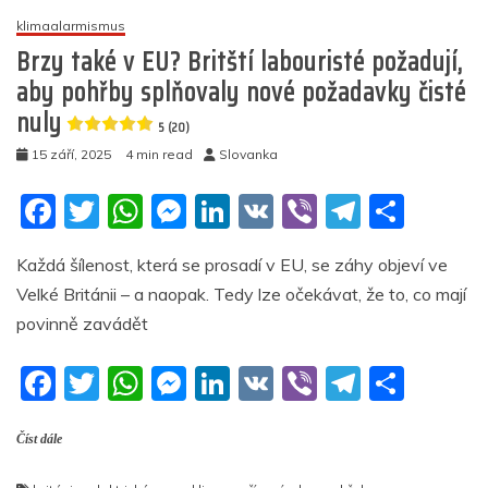
klimaalarmismus
Brzy také v EU? Britští labouristé požadují,
aby pohřby splňovaly nové požadavky čisté
nuly
5 (20)
15 září, 2025
4 min read
Slovanka
F
T
W
M
Li
V
Vi
T
S
a
w
h
e
n
K
b
el
h
Každá šílenost, která se prosadí v EU, se záhy objeví ve
c
itt
at
ss
k
er
e
ar
Velké Británii – a naopak. Tedy lze očekávat, že to, co mají
e
er
s
e
e
gr
e
povinně zavádět
b
A
n
dI
a
F
T
W
M
Li
V
Vi
T
S
o
p
g
n
m
a
w
h
e
n
K
b
el
h
o
p
er
Číst dále
c
itt
at
ss
k
er
e
ar
k
e
er
s
e
e
gr
e