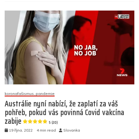
s
o
p
g
n
m
názvem
„Nikdy,
o
p
er
nikdy
k
neodpustím
těmto
lidem,“
říká
muž,
který
kvůli
ekoteroristů
nestihl
pohřeb
svého
koronafašismus, pandemie
otce
Austrálie nyní nabízí, že zaplatí za váš
5
pohřeb, pokud vás povinná Covid vakcína
(10)
zabije
5 (20)
19 října, 2022
4 min read
Slovanka