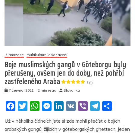
Rakousko
práva
muslimů
5
(3)
islamizace
multikulturní obohacení
Boje muslimských gangů v Göteborgu byly
přerušeny, ovšem jen do doby, než pohřbí
zastřeleného Araba
5 (1)
7 června, 2021
2 min read
Slovanka
F
T
W
M
Li
V
Vi
T
S
a
w
h
e
n
K
b
el
h
Už v několika článcích jste si zde mohli přečíst o bojích
c
itt
at
ss
k
er
e
ar
arabských gangů, žijících v göteborgských ghettech. Jeden