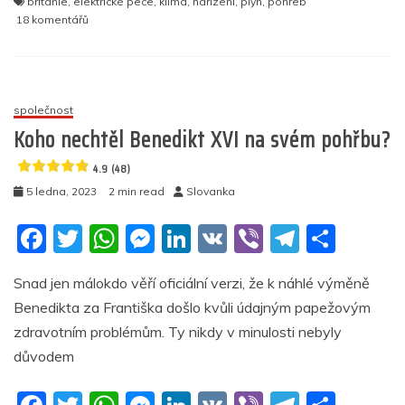
británie
,
elektrické pece
,
klima
,
nařízení
,
plyn
,
pohřeb
b
A
n
dI
a
u
18 komentářů
textu
o
p
g
n
m
s
názvem
o
p
er
Brzy
k
také
společnost
v
Koho nechtěl Benedikt XVI na svém pohřbu?
EU?
Britští
4.9 (48)
labouristé
5 ledna, 2023
2 min read
Slovanka
požadují,
aby
F
T
W
M
Li
V
Vi
T
S
pohřby
splňovaly
a
w
h
e
n
K
b
el
h
nové
Snad jen málokdo věří oficiální verzi, že k náhlé výměně
c
itt
at
ss
k
er
e
ar
požadavky
Benedikta za Františka došlo kvůli údajným papežovým
čisté
e
er
s
e
e
gr
e
nuly
zdravotním problémům. Ty nikdy v minulosti nebyly
b
A
n
dI
a
důvodem
5
o
p
g
n
m
(20)