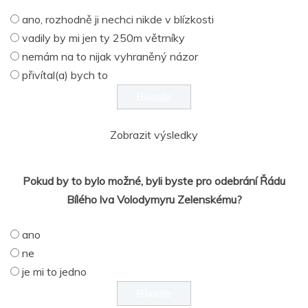
ano, rozhodně ji nechci nikde v blízkosti
vadily by mi jen ty 250m větrníky
nemám na to nijak vyhraněný názor
přivítal(a) bych to
Zobrazit výsledky
Pokud by to bylo možné, byli byste pro odebrání Řádu
Bílého lva Volodymyru Zelenskému?
ano
ne
je mi to jedno