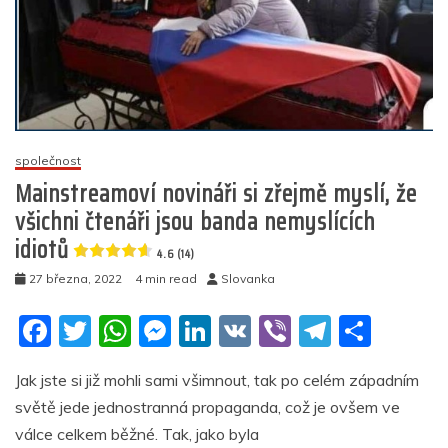
za
váš
pohřeb,
pokud
vás
povinná
Covid
vakcína
společnost
zabije
Mainstreamoví novináři si zřejmě myslí, že
všichni čtenáři jsou banda nemyslících
5
(20)
idiotů
4.6 (14)
27 března, 2022
4 min read
Slovanka
F
T
W
M
Li
V
Vi
T
S
a
w
h
e
n
K
b
el
h
Jak jste si již mohli sami všimnout, tak po celém západním
c
itt
at
ss
k
er
e
ar
světě jede jednostranná propaganda, což je ovšem ve
e
er
s
e
e
gr
e
válce celkem běžné. Tak, jako byla