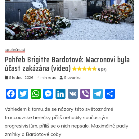
společnost
Pohřeb Brigitte Bardotové: Macronovi byla
účast zakázána (video)
5 (25)
8 ledna, 2026
4 min read
Slovanka
F
T
W
M
Li
V
Vi
T
S
a
w
h
e
n
K
b
el
h
Vzhledem k tomu, že se názory této světoznámé
c
itt
at
ss
k
er
e
ar
francouzské herečky příliš nehodily současným
e
er
s
e
e
gr
e
progresivistům, příliš se o nich nepsalo. Maximálně padly
b
A
n
dI
a
zmínky o Bardotové coby