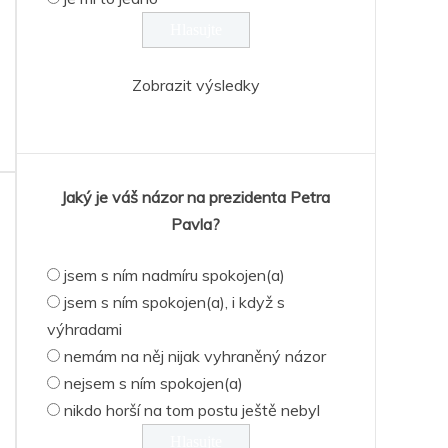
Zobrazit výsledky
Jaký je váš názor na prezidenta Petra
Pavla?
jsem s ním nadmíru spokojen(a)
jsem s ním spokojen(a), i když s
výhradami
nemám na něj nijak vyhraněný názor
nejsem s ním spokojen(a)
nikdo horší na tom postu ještě nebyl