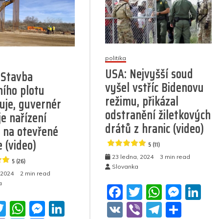
politika
USA: Nejvyšší soud
 Stavba
vyšel vstříc Bidenovu
ního plotu
režimu, přikázal
uje, guvernér
odstranění žiletkových
je nařízení
drátů z hranic (video)
 na otevřené
 (video)
5 (11)
23 ledna, 2024
3 min read
5 (26)
Slovanka
 2024
2 min read
a
F
T
W
M
Li
a
w
h
e
n
T
W
M
Li
V
Vi
T
S