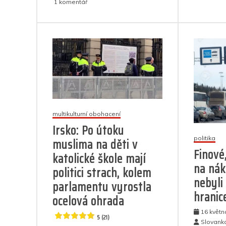
u
1 komentář
o
p
er
o
m
textu
k
s
k
názvem
Bidenova
administrativa
se
snaží
vydražit
části
hraniční
zdi,
multikulturní obohacení
než
Irsko: Po útoku
se
politika
muslima na děti v
Trump
Finové,
ujme
katolické škole mají
úřadu,
na nák
politici strach, kolem
aby
nebyli
parlamentu vyrostla
maximálně
hranic
znemožnila
ocelová ohrada
ostrahu
16 květn
hranic
5 (21)
Slovank