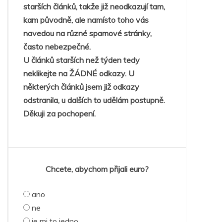
starších článků, takže již neodkazují tam,
kam původně, ale namísto toho vás
navedou na různé spamové stránky,
často nebezpečné.
U článků starších než týden tedy
neklikejte na ŽÁDNÉ odkazy. U
některých článků jsem již odkazy
odstranila, u dalších to udělám postupně.
Děkuji za pochopení.
Chcete, abychom přijali euro?
ano
ne
je mi to jedno