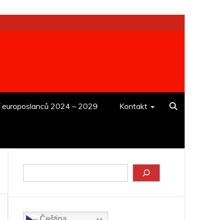
í europoslanců 2024 – 2029
Kontakt
Hledat
Čeština‎