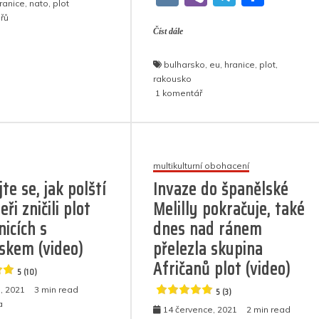
gr
e
ranice
,
nato
,
plot
c
itt
at
ss
k
K
b
el
h
p
g
n
a
u
řů
e
er
s
e
e
textu
Číst dále
er
e
ar
p
er
m
s
b
A
n
dI
gr
e
názvem
bulharsko
,
eu
,
hranice
,
plot
,
Finové,
o
p
g
n
a
rakousko
kteří
u
1 komentář
o
p
er
m
vyrazili
textu
na
k
s
nákup
názvem
do
Evropská
Ruska,
komise
multikulturní obohacení
nebyli
odmítá
te se, jak polští
Invaze do španělské
vpuštěni
vydat
ři zničili plot
Melilly pokračuje, také
přes
z
hranice
rozpočtu
nicích s
dnes nad ránem
EU
skem (video)
přelezla skupina
4.7
peníze
(23)
Afričanů plot (video)
na
5 (10)
hraniční
, 2021
3 min read
5 (3)
ploty
a
14 července, 2021
2 min read