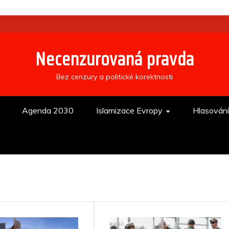
Necenzurovaná pravda
Bez cenzury a politické korektnosti
Agenda 2030
Islamizace Evropy
Hlasován