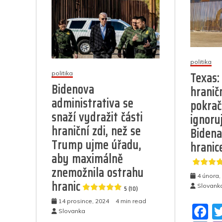
politika
Texas:
politika
Bidenova
hranič
administrativa se
pokrač
snaží vydražit části
ignoru
hraniční zdi, než se
Bidena
Trump ujme úřadu,
hranice
aby maximálně
znemožnila ostrahu
4 února,
hranic
Slovank
5 (10)
14 prosince, 2024
4 min read
F
Slovanka