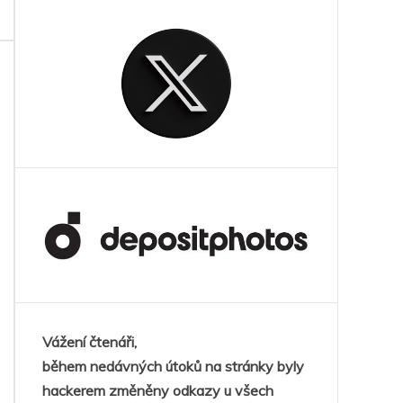
novu
u,
zal
anění
kových
c
o)
Vážení čtenáři,
během nedávných útoků na stránky byly
hackerem změněny odkazy u všech