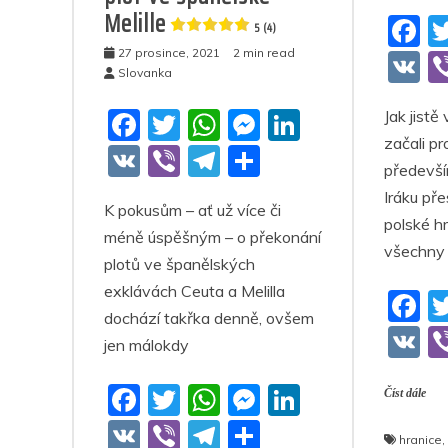
ohrada
Melille
F
5 (4)
a
27 prosince, 2021
2 min read
5
V
Slovanka
(21)
c
K
F
T
W
M
Li
Jak jistě
e
začali pr
a
w
h
e
n
b
V
Vi
T
S
předevší
c
itt
at
ss
k
o
K
b
el
h
Iráku pře
K pokusům – ať už více či
e
er
s
e
e
o
er
e
ar
polské hr
méně úspěšným – o překonání
b
A
n
dI
k
gr
e
všechny 
plotů ve španělských
o
p
g
n
a
exklávách Ceuta a Melilla
F
o
p
er
m
dochází takřka denně, ovšem
a
V
k
jen málokdy
c
K
F
T
W
M
Li
e
Číst dále
a
w
h
e
n
b
V
Vi
T
S
hranice
,