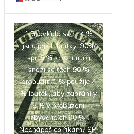
1 % ovládá svět. 4 %
jsou jejich loutky. 90%
spí. 5 % je vzhůru a
snaží se těch 90 %
probudit. 1 % použije 4
% loutek, aby zabránily
5 % v probuzení
zbývajících 90 %.
Nechápeš co říkám? SPI