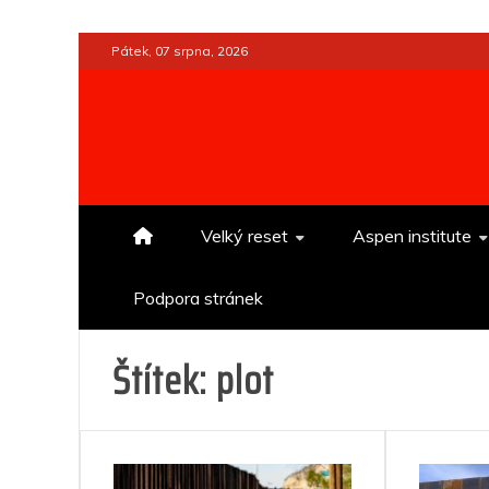
Skip
Pátek, 07 srpna, 2026
to
content
Velký reset
Aspen institute
Podpora stránek
Štítek:
plot