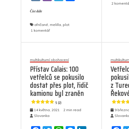
c
itt
at
ss
k
o
K
b
el
h
2 komentá
e
er
s
e
e
o
Číst dále
er
e
ar
b
A
n
dI
k
gr
e
afričané
,
melilla
,
plot
o
p
g
n
a
u
1 komentář
textu
o
p
er
m
s
k
názvem
Asi
500
multikulturní obohacení
multikultu
subsaharských
Přístav Calais: 100
Vetřelc
Afričanů
vetřelců se pokusilo
pokusi
zaútočilo
na
dostat přes plot, řidič
z Ture
plot
kamionu byl zraněn
Řekové
ve
španělské
5 (2)
Melille
14 května, 2021
2 min read
9 března
Slovanka
Slovank
5
(4)