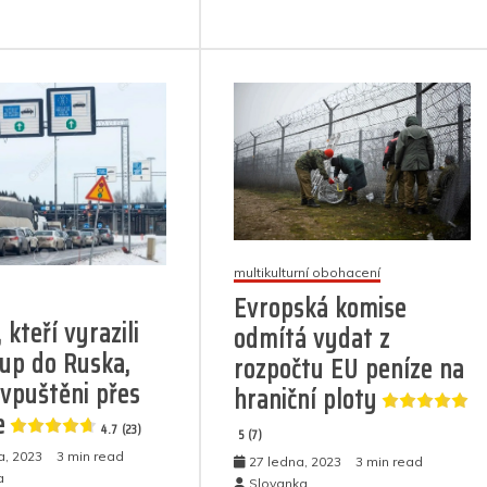
textu
p
er
m
vyšel
s
vstříc
názvem
Bide
Texas:
režim
Stavba
přiká
hraničního
odstr
plotu
žilet
pokračuje,
drátů
guvernér
z
ignoruje
hrani
nařízení
(vide
Bidena
na
multikulturní obohacení
5
otevřené
Evropská komise
(11)
hranice
 kteří vyrazili
odmítá vydat z
(video)
up do Ruska,
rozpočtu EU peníze na
5
 vpuštěni přes
hraniční ploty
(26)
e
4.7 (23)
5 (7)
a, 2023
3 min read
27 ledna, 2023
3 min read
a
Slovanka