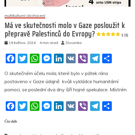
(video)
multikulturní obohacení
4.8
Má ve skutečnosti molo v Gaze posloužit k
(24)
přepravě Palestinců do Evropy?
5 (5)
19 května, 2024
4 min read
Slovanka
F
T
W
M
Li
V
Vi
T
S
a
w
h
e
n
K
b
el
h
O skutečném účelu mola, které bylo v pátek ráno
c
itt
at
ss
k
er
e
ar
postaveno v Gaze údajně kvůli vykládce humanitární
e
er
s
e
e
gr
e
pomoci, se poslední dva dny šíří hojné spekulace. Místním
b
A
n
dI
a
F
T
W
M
Li
V
Vi
T
S
o
p
g
n
m
a
w
h
e
n
K
b
el
h
o
p
er
Číst dále
c
itt
at
ss
k
er
e
ar
k