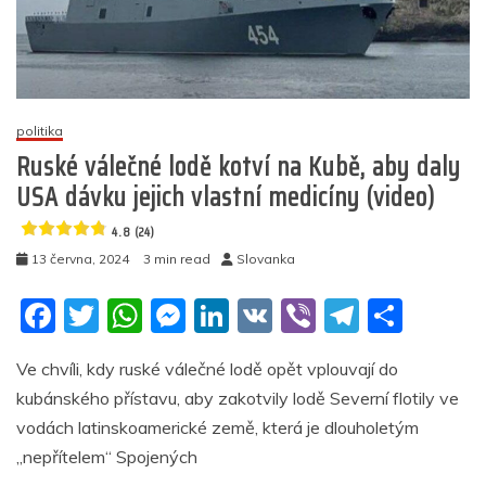
z
Kanárských
ostrovů
5
(16)
politika
Ruské válečné lodě kotví na Kubě, aby daly
USA dávku jejich vlastní medicíny (video)
4.8 (24)
13 června, 2024
3 min read
Slovanka
F
T
W
M
Li
V
Vi
T
S
a
w
h
e
n
K
b
el
h
Ve chvíli, kdy ruské válečné lodě opět vplouvají do
c
itt
at
ss
k
er
e
ar
kubánského přístavu, aby zakotvily lodě Severní flotily ve
e
er
s
e
e
gr
e
vodách latinskoamerické země, která je dlouholetým
b
A
n
dI
a
„nepřítelem“ Spojených