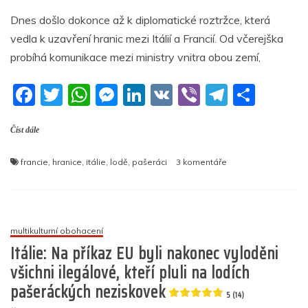
a
w
h
e
n
K
b
el
h
ne
z
Dnes došlo dokonce až k diplomatické roztržce, která
c
itt
at
ss
k
er
e
ar
ponorky
vedla k uzavření hranic mezi Itálií a Francií. Od včerejška
e
er
s
e
e
gr
e
probíhá komunikace mezi ministry vnitra obou zemí,
5
b
A
n
dI
a
(11)
F
T
W
M
Li
V
Vi
T
S
o
p
g
n
m
a
w
h
e
n
K
b
el
h
o
p
er
Číst dále
c
itt
at
ss
k
er
e
ar
k
e
er
s
e
e
gr
e
u
francie
,
hranice
,
itálie
,
lodě
,
pašeráci
3 komentáře
b
A
n
dI
a
textu
s
o
p
g
n
m
názvem
Italové
o
p
er
ignorují
multikulturní obohacení
k
EU
Itálie: Na příkaz EU byli nakonec vyloděni
i
všichni ilegálové, kteří pluli na lodích
Francii,
pašeráckých neziskovek
loď
5 (14)
neziskovky