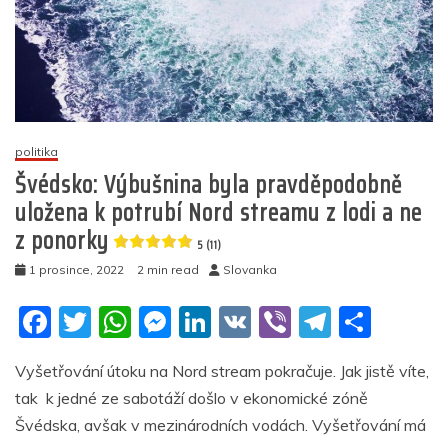
5
(5)
politika
Švédsko: Výbušnina byla pravděpodobně
uložena k potrubí Nord streamu z lodi a ne
z ponorky
5 (11)
1 prosince, 2022
2 min read
Slovanka
F
T
W
M
Li
V
Vi
T
S
a
w
h
e
n
K
b
el
h
Vyšetřování útoku na Nord stream pokračuje. Jak jistě víte,
c
itt
at
ss
k
er
e
ar
tak k jedné ze sabotáží došlo v ekonomické zóně
e
er
s
e
e
gr
e
Švédska, avšak v mezinárodních vodách. Vyšetřování má