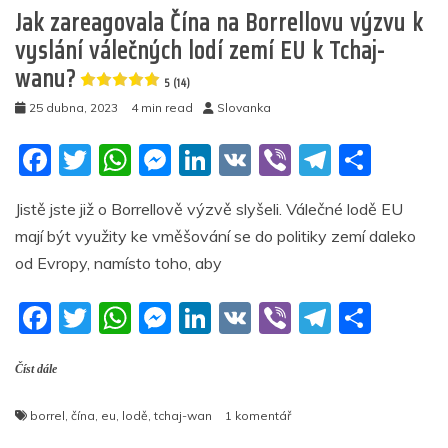
k
Carnival
Jak zareagovala Čína na Borrellovu výzvu k
emitují
vyslání válečných lodí zemí EU k Tchaj-
více
wanu?
toxických
5 (14)
výparů
25 dubna, 2023
4 min read
Slovanka
než
všechna
F
T
W
M
Li
V
Vi
T
S
evropská
auta
a
w
h
e
n
K
b
el
h
dohromady,
Jistě jste již o Borrellově výzvě slyšeli. Válečné lodě EU
zjistila
c
itt
at
ss
k
er
e
ar
studie
mají být využity ke vměšování se do politiky zemí daleko
e
er
s
e
e
gr
e
od Evropy, namísto toho, aby
4.8
b
A
n
dI
a
(24)
F
T
W
M
Li
V
Vi
T
S
o
p
g
n
m
a
w
h
e
n
K
b
el
h
o
p
er
Číst dále
c
itt
at
ss
k
er
e
ar
k
e
er
s
e
e
gr
e
u
borrel
,
čína
,
eu
,
lodě
,
tchaj-wan
1 komentář
b
A
n
dI
a
textu