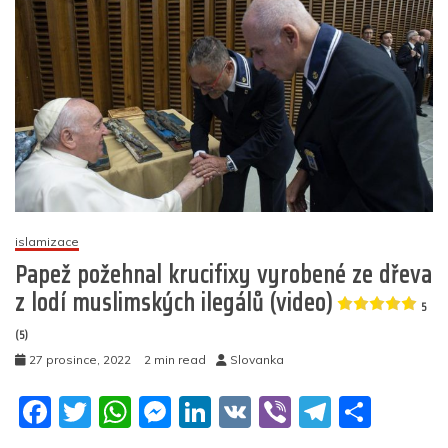
o
p
er
v
k
praxi
(ne)fungují
italské
dekrety,
které
měly
omezit
pašerácké
neziskovky
5
islamizace
(8)
Papež požehnal krucifixy vyrobené ze dřeva
z lodí muslimských ilegálů (video)
5
(5)
27 prosince, 2022
2 min read
Slovanka
F
T
W
M
Li
V
Vi
T
S
a
w
h
e
n
K
b
el
h