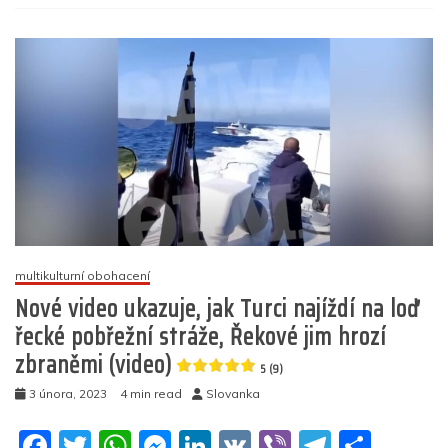
s
o
p
g
n
m
názvem
Jak
o
p
er
zareagovala
k
Čína
na
Borrellovu
výzvu
k
vyslání
válečných
lodí
zemí
EU
multikulturní obohacení
k
Nové video ukazuje, jak Turci najíždí na loď
Tchaj-
řecké pobřežní stráže, Řekové jim hrozí
wanu?
zbraněmi (video)
5 (9)
5
(14)
3 února, 2023
4 min read
Slovanka
F
T
W
M
Li
V
Vi
T
S