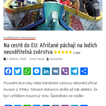
multikulturní obohacení
Na cestě do EU: Afričané páchají na lodích
neuvěřitelná zvěrstva
5 (39)
1 dubna, 2025
4 min read
Slovanka
F
T
W
M
Li
V
Vi
T
S
a
w
h
e
n
K
b
el
h
Posední dva roky hlásí Kanárské ostrovy rekordní příval
c
itt
at
ss
k
er
e
ar
invaze z Afriky. Situace dokonce došla až tak daleko, že
e
er
s
e
e
gr
e
byl vyhlášen nouzový stav. Španělsko se nažilo
b
A
n
dI
a