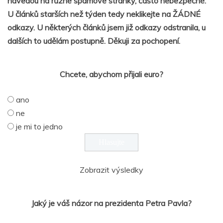
navedou na různé spamové stránky, často nebezpečné.
U článků starších než týden tedy neklikejte na ŽÁDNÉ
odkazy. U některých článků jsem již odkazy odstranila, u
dalších to udělám postupně. Děkuji za pochopení.
Chcete, abychom přijali euro?
ano
ne
je mi to jedno
Zobrazit výsledky
Jaký je váš názor na prezidenta Petra Pavla?