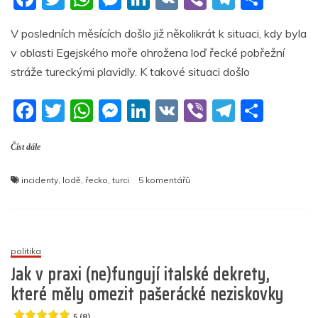
a
w
h
e
n
K
b
el
h
V posledních měsících došlo již několikrát k situaci, kdy byla
c
itt
at
ss
k
er
e
ar
v oblasti Egejského moře ohrožena loď řecké pobřežní
e
er
s
e
e
gr
e
stráže tureckými plavidly. K takové situaci došlo
b
A
n
dI
a
F
T
W
M
Li
V
Vi
T
S
o
p
g
n
m
a
w
h
e
n
K
b
el
h
o
p
er
Číst dále
c
itt
at
ss
k
er
e
ar
k
e
er
s
e
e
gr
e
u
incidenty
,
lodě
,
řecko
,
turci
5 komentářů
b
A
n
dI
a
textu
s
o
p
g
n
m
názvem
Nové
o
p
er
video
politika
k
ukazuje,
Jak v praxi (ne)fungují italské dekrety,
jak
které měly omezit pašerácké neziskovky
Turci
najíždí
5 (8)