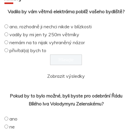
Vadila by vám větrná elektrárna poblíž vašeho bydliště?
ano, rozhodně ji nechci nikde v blízkosti
vadily by mi jen ty 250m větrníky
nemám na to nijak vyhraněný názor
přivítal(a) bych to
Zobrazit výsledky
Pokud by to bylo možné, byli byste pro odebrání Řádu
Bílého lva Volodymyru Zelenskému?
ano
ne