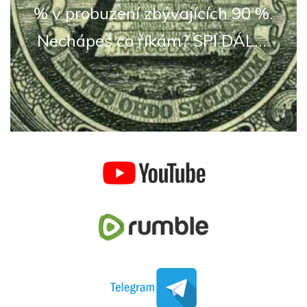
% v probuzení zbývajících 90 %.
Nechápeš co říkám? SPI DÁL...