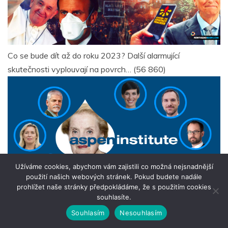
Co se bude dít až do roku 2023? Další alarmující
skutečnosti vyplouvají na povrch…
(56 860)
Užíváme cookies, abychom vám zajistili co možná nejsnadnější
použití našich webových stránek. Pokud budete nadále
prohlížet naše stránky předpokládáme, že s použitím cookies
souhlasíte.
Souhlasím
Nesouhlasím
Aspen institute
(54 743)