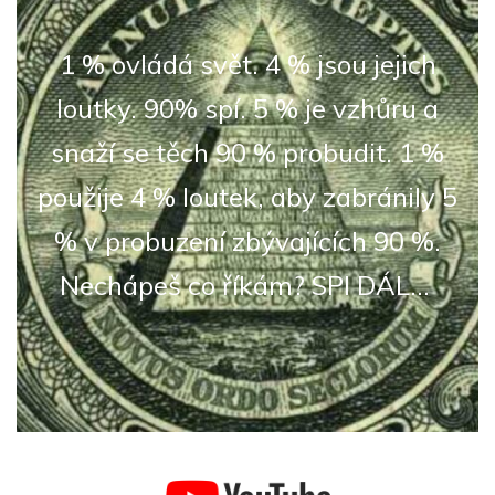
5
(10)
1 % ovládá svět. 4 % jsou jejich
loutky. 90% spí. 5 % je vzhůru a
snaží se těch 90 % probudit. 1 %
použije 4 % loutek, aby zabránily 5
% v probuzení zbývajících 90 %.
Nechápeš co říkám? SPI DÁL...