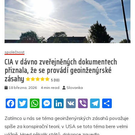
společnost
CIA v dávno zveřejněných dokumentech
přiznala, že se provádí geoinženýrské
zásahy
5 (10)
18 března, 2026
4 min read
Slovanka
F
T
W
M
Li
V
Vi
T
S
a
w
h
e
n
K
b
el
h
Zatímco u nás se téma geoinženýrských zásahů považuje
c
itt
at
ss
k
er
e
ar
spíše za konspirační teorii, v USA se toto téma bere velmi
e
er
s
e
e
gr
e
vážně. Hned několik států dokonce zavedlo