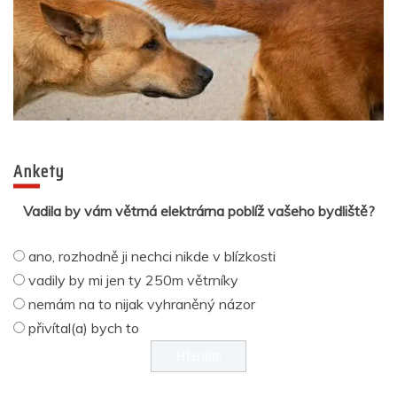
Ankety
Vadila by vám větrná elektrárna poblíž vašeho bydliště?
ano, rozhodně ji nechci nikde v blízkosti
vadily by mi jen ty 250m větrníky
nemám na to nijak vyhraněný názor
přivítal(a) bych to