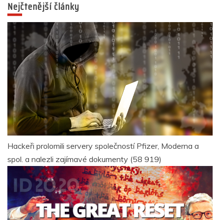
Nejčtenější články
Hackeři prolomili servery společností Pfizer, Moderna a
spol. a nalezli zajímavé dokumenty
(58 919)