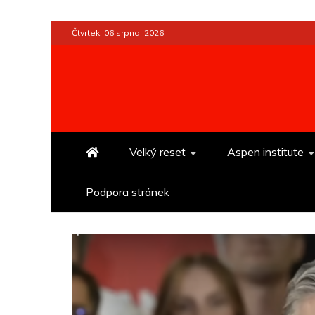
Skip
Čtvrtek, 06 srpna, 2026
to
content
Velký reset
Aspen institute
Podpora stránek