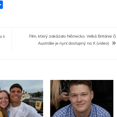
S
h
ar
r
e
u s
Film, který zakázalo Německo, Velká Británie či
Austrálie je nyní dostupný na X (video)