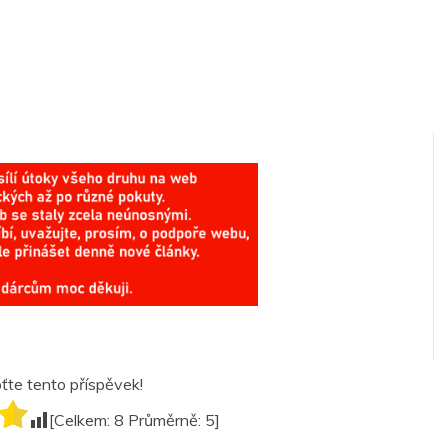
te tento příspěvek!
[Celkem:
8
Průměrně:
5
]