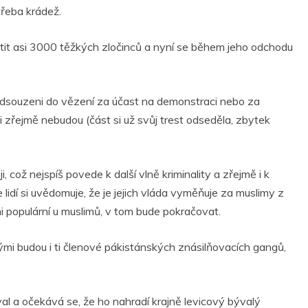
ar
 třeba krádež.
r
e
tit asi 3000 těžkých zločinců a nyní se během jeho odchodu
 odsouzeni do vězení za účast na demonstraci nebo za
i zřejmě nebudou (část si už svůj trest odseděla, zbytek
, což nejspíš povede k další vlně kriminality a zřejmě i k
idí si uvědomuje, že je jejich vláda vyměňuje za muslimy z
i populární u muslimů, v tom bude pokračovat.
mi budou i ti členové pákistánských znásilňovacích gangů,
val a očekává se, že ho nahradí krajně levicový bývalý