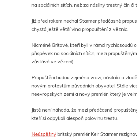
c
itt
at
ss
k
er
e
na sociálních sítích, než za násilný trestný čin či
e
er
s
e
e
g
b
A
n
dI
a
Již před rokem nechal Starmer předčasně propus
o
p
g
n
m
chystá ještě větší vlna propouštění z věznic.
o
p
er
Nicméně Britové, kteří byli v rámci rychlosoudů
k
příspěvek na sociálních sítích, mezi propuštěným
zůstává ve vězení).
Propuštěni budou zejména vrazi, násilníci a zloději
novým protestům původních obyvatel. Stále více l
neevropských zemí a nový premiér, který je velm
Jistě není náhoda, že mezi předčasně propuštěný
kteří si odpykali alespoň polovinu trestu.
Neúspěšný
britský premiér Keir Starmer rezigno