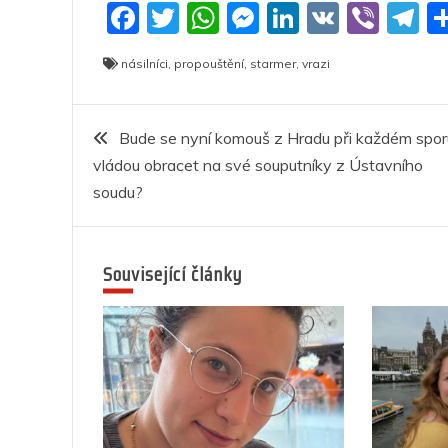
F
T
W
M
Li
V
Vi
T
a
w
h
e
n
K
b
el
násilníci
,
propouštění
,
starmer
,
vrazi
c
itt
at
ss
k
er
e
e
er
s
e
e
g
Navigace
b
A
n
dI
a
Bude se nyní komouš z Hradu při každém spor
vládou obracet na své souputníky z Ústavního
o
p
g
n
m
pro
soudu?
o
p
er
příspěvek
k
Související články