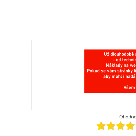
Ohodnoť