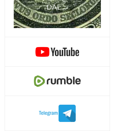
DÁL...