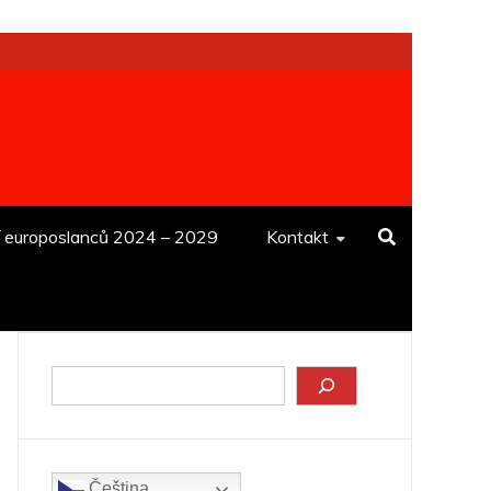
í europoslanců 2024 – 2029
Kontakt
Hledat
Čeština‎