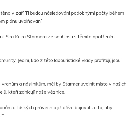
štěno v září Ti budou následováni podobnými počty během
ém plánu uvolňování.
nil Sira Keira Starmera ze souhlasu s těmito opatřeními,
ity. Jediní, kdo z této labouristické vlády profitují, jsou
 vrahům a násilníkům, měl by Starmer uvolnit místo v našich
ů, kteří zahlcují naše věznice.
nům o lidských právech a již dříve bojoval za to, aby
.“