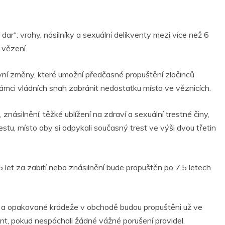
 dar“: vrahy, násilníky a sexuální delikventy mezi více než 6
 vězení.
vní změny, které umožní předčasné propuštění zločinců
ámci vládních snah zabránit nedostatku místa ve věznicích.
znásilnění, těžké ublížení na zdraví a sexuální trestné činy,
estu, místo aby si odpykali současný trest ve výši dvou třetin
let za zabití nebo znásilnění bude propuštěn po 7,5 letech
ní a opakované krádeže v obchodě budou propuštěni už ve
nt, pokud nespáchali žádné vážné porušení pravidel.