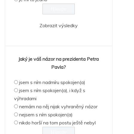
Zobrazit výsledky
Jaký je váš názor na prezidenta Petra
Pavla?
jsem s ním nadmíru spokojen(a)
jsem s ním spokojen(a), i když s
výhradami
nemám na něj nijak vyhraněný názor
nejsem s ním spokojen(a)
nikdo horší na tom postu ještě nebyl