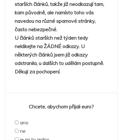
starších článků, takže již neodkazují tam,
kam původně, ale namísto toho vás
navedou na různé spamové stránky,
často nebezpečné.
U článků starších než týden tedy
neklikejte na ŽÁDNÉ odkazy. U
některých článků jsem již odkazy
odstranila, u dalších to udělám postupně.
Děkuji za pochopení.
Chcete, abychom přijali euro?
ano
ne
je mi to jedno