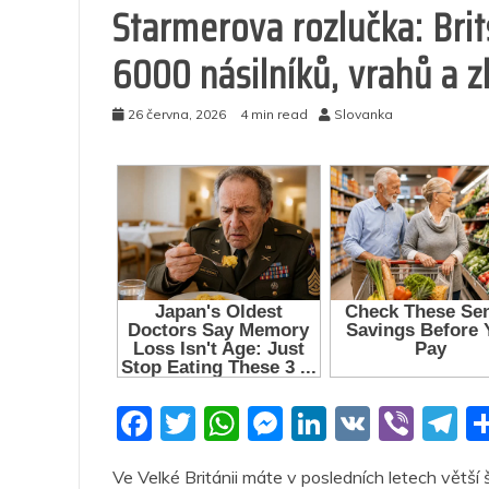
Starmerova rozlučka: Bri
6000 násilníků, vrahů a z
26 června, 2026
4 min read
Slovanka
F
T
W
M
Li
V
Vi
T
a
w
h
e
n
K
b
el
Ve Velké Británii máte v posledních letech větší