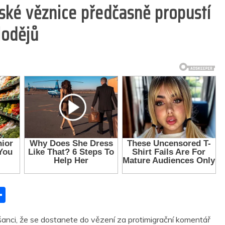
tské věznice předčasně propustí
lodějů
S
h
 šanci, že se dostanete do vězení za protimigrační komentář