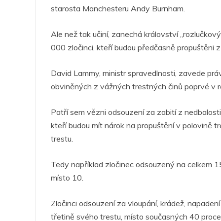
starosta Manchesteru Andy Burnham.
Ale než tak učiní, zanechá království „rozlučkový
000 zločinci, kteří budou předčasně propuštěni z
David Lammy, ministr spravedlnosti, zavede prá
obviněných z vážných trestných činů poprvé v r
Patří sem vězni odsouzení za zabití z nedbalosti, 
kteří budou mít nárok na propuštění v polovině tr
trestu.
Tedy například zločinec odsouzený na celkem 15 
místo 10.
Zločinci odsouzení za vloupání, krádež, napade
třetině svého trestu, místo současných 40 proce