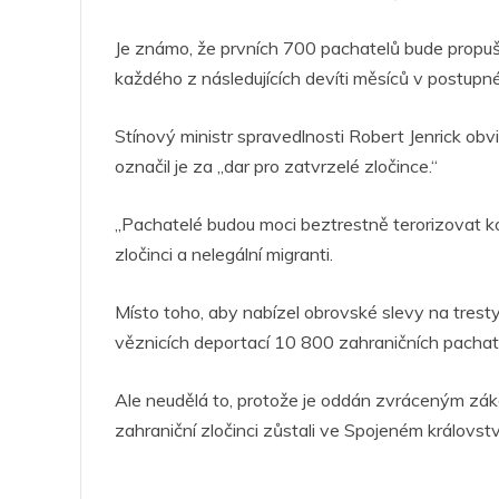
Je známo, že prvních 700 pachatelů bude propu
každého z následujících devíti měsíců v postupn
Stínový ministr spravedlnosti Robert Jenrick obvi
označil je za „dar pro zatvrzelé zločince.“
„Pachatelé budou moci beztrestně terorizovat komun
zločinci a nelegální migranti.
Místo toho, aby nabízel obrovské slevy na tresty
věznicích deportací 10 800 zahraničních pachatel
Ale neudělá to, protože je oddán zvráceným záko
zahraniční zločinci zůstali ve Spojeném království