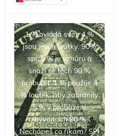
1 % ovládá svět. 4 %
jsou jejich loutky. 90%
spí. 5 % je vzhůru a
snaží se těch 90 %
probudit. 1 % použije 4
% loutek, aby zabránily
5 % v probuzení
zbývajících 90 %.
Nechápeš co říkám? SPI