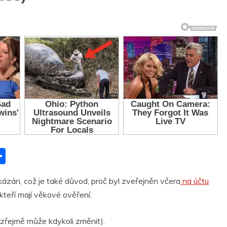
S
h
kázán, což je také důvod, proč byl zveřejněn včera
na účtu
ar
 kteří mají věkové ověření.
r
e
řejmě může kdykoli změnit).