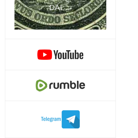
DÁL...