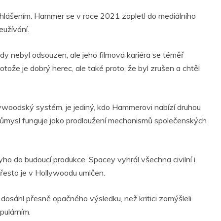
lášením. Hammer se v roce 2021 zapletl do mediálního
eužívání.
y nebyl odsouzen, ale jeho filmová kariéra se téměř
otože je dobrý herec, ale také proto, že byl zrušen a chtěl
lywoodský systém, je jediný, kdo Hammerovi nabízí druhou
průmysl funguje jako prodloužení mechanismů společenských
yho do budoucí produkce. Spacey vyhrál všechna civilní i
 přesto je v Hollywoodu umlčen.
) dosáhl přesně opačného výsledku, než kritici zamýšleli.
pulárním.