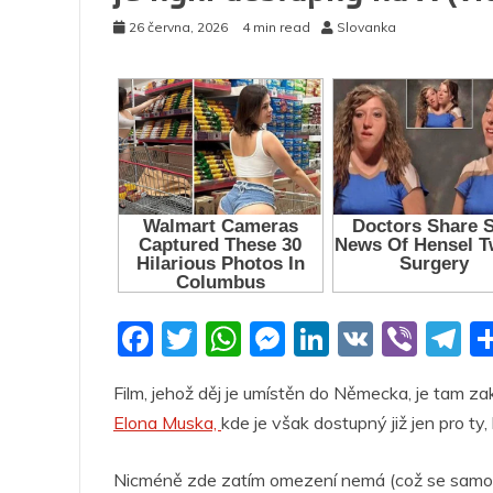
26 června, 2026
4 min read
Slovanka
F
T
W
M
Li
V
Vi
T
a
w
h
e
n
K
b
el
Film, jehož děj je umístěn do Německa, je tam za
c
itt
at
ss
k
er
e
Elona Muska,
kde je však dostupný již jen pro ty,
e
er
s
e
e
g
b
A
n
dI
a
Nicméně zde zatím omezení nemá (což se samoz