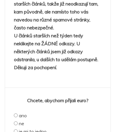
starších článků, takže již neodkazují tam,
kam původně, ale namísto toho vás
navedou na různé spamové stránky,
často nebezpečné.
U článků starších než týden tedy
neklikejte na ŽÁDNÉ odkazy. U
některých článků jsem již odkazy
odstranila, u dalších to udělám postupně.
Děkuji za pochopení.
Chcete, abychom přijali euro?
ano
ne
je mi to jedno