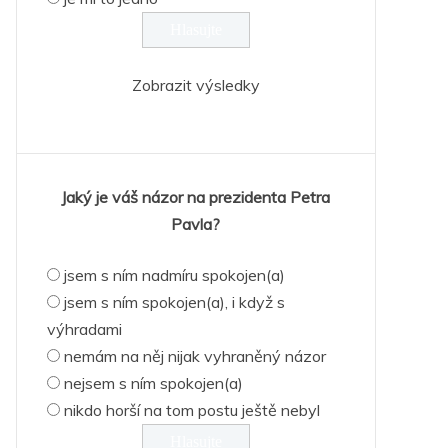
Zobrazit výsledky
Jaký je váš názor na prezidenta Petra
Pavla?
jsem s ním nadmíru spokojen(a)
jsem s ním spokojen(a), i když s
výhradami
nemám na něj nijak vyhraněný názor
nejsem s ním spokojen(a)
nikdo horší na tom postu ještě nebyl