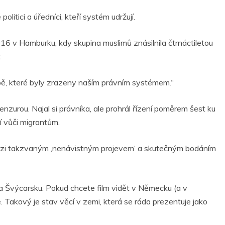
olitici a úředníci, kteří systém udržují.
16 v Hamburku, kdy skupina muslimů znásilnila čtrnáctiletou
.
opě, které byly zrazeny naším právním systémem.“
urou. Najal si právníka, ale prohrál řízení poměrem šest ku
í vůči migrantům.
l mezi takzvaným ‚nenávistným projevem‘ a skutečným bodáním
a Švýcarsku. Pokud chcete film vidět v Německu (a v
. Takový je stav věcí v zemi, která se ráda prezentuje jako