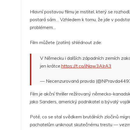
o
p
g
n
m
Hlavní postavou filmu je mstitel, který se rozhod
o
p
er
postará sám… Vzhledem k tomu, že jde v podstatě
k
problémem…
Film můžete (zatím) shlédnout zde:
V Německu i dalších západních zemích zakáz
jen krátce.
https://t.co/iNqw3AIrA3
— Necenzurovaná pravda (@NPravda449
Film je akční thriller režírovaný německo-kanad
jako Sanders, americký podnikatel a bývalý voják 
Poté, co se stal svědkem brutálních zločinů mig
pachatelům uniknout skutečnému trestu — vezme