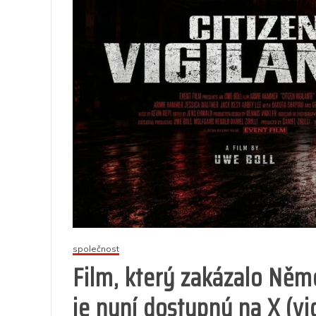
společnost
Film, který zakázalo Něme
je nyní dostupný na X (vi