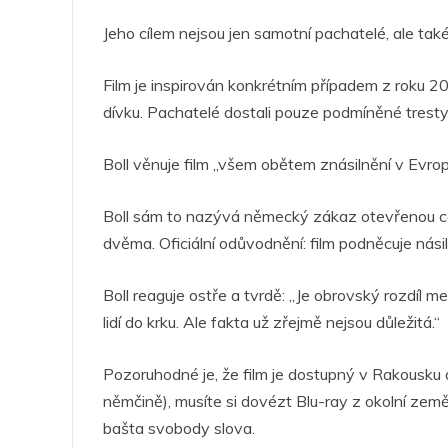
Jeho cílem nejsou jen samotní pachatelé, ale také p
Film je inspirován konkrétním případem z roku 20
dívku. Pachatelé dostali pouze podmíněné tresty
Boll věnuje film „všem obětem znásilnění v Evr
Boll sám to nazývá německý zákaz otevřenou cenz
dvěma. Oficiální odůvodnění: film podněcuje násil
Boll reaguje ostře a tvrdě: „Je obrovský rozdí
lidí do krku. Ale fakta už zřejmě nejsou důležitá.“
Pozoruhodné je, že film je dostupný v Rakousku 
němčině), musíte si dovézt Blu-ray z okolní země
bašta svobody slova.