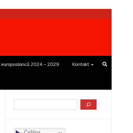
í europoslanců 2024 – 2029
Kontakt
Hledat
Čeština‎