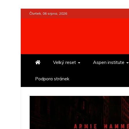
Skip
Čtvrtek, 06 srpna, 2026
to
content
Velký reset
Aspen institute
Podpora stránek