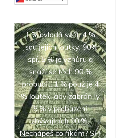
1 % ovládá svět. 4 %
jsou jejich loutky. 90%
spí. 5 % je vzhůru a
snaží se těch 90 %
probudit. 1 % použije 4
% loutek, aby zabránily
5 % v probuzení
zbývajících 90 %.
Nechápeš co říkám? SPI