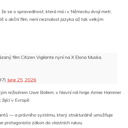
l, že se o spravedlnost, která má i v Německu dvojí metr,
 o akční film, není neznalost jazyka až tak velkým
aný film Citizen Vigilante nyní na X Elona Muska,
37)
June 25, 2026
ským režisérem Uwe Bollem, v hlavní roli hraje Armie Hammer
žijící v Evropě.
rantů — a právního systému, který strukturálně umožňuje
 protagonista zákon do vlastních rukou.