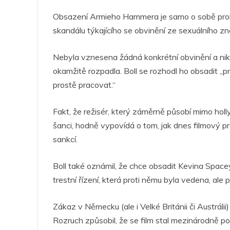
Obsazení Armieho Hammera je samo o sobě proh
skandálu týkajícího se obvinění ze sexuálního zn
Nebyla vznesena žádná konkrétní obvinění a nikd
okamžitě rozpadla. Boll se rozhodl ho obsadit „pr
prostě pracovat.“
Fakt, že režisér, který záměrně působí mimo hol
šanci, hodně vypovídá o tom, jak dnes filmový 
sankcí.
Boll také oznámil, že chce obsadit Kevina Space
trestní řízení, která proti němu byla vedena, ale
Zákaz v Německu (ale i Velké Británii či Austrálii
Rozruch způsobil, že se film stal mezinárodně po