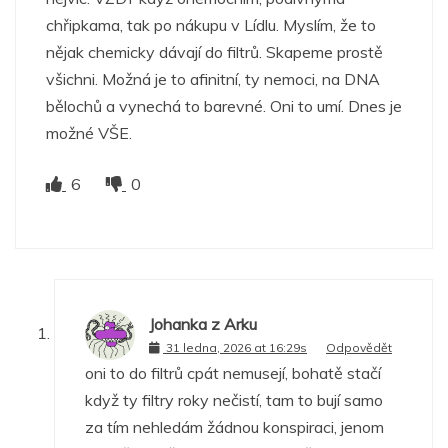
chřipkama, tak po nákupu v Lídlu. Myslím, že to
nějak chemicky dávají do filtrů. Skapeme prostě
všichni. Možná je to afinitní, ty nemoci, na DNA
bělochů a vynechá to barevné. Oni to umí. Dnes je
možné VŠE.
6
0
Johanka z Arku
31 ledna, 2026 at 16:29s
Odpovědět
oni to do filtrů cpát nemusejí, bohatě stačí
když ty filtry roky nečistí, tam to bují samo
za tím nehledám žádnou konspiraci, jenom