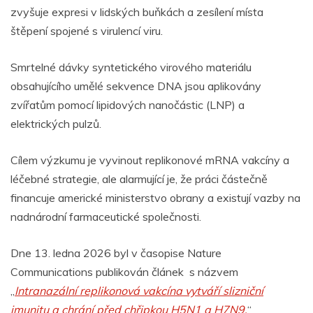
zvyšuje expresi v lidských buňkách a zesílení místa
štěpení spojené s virulencí viru.
Smrtelné dávky syntetického virového materiálu
obsahujícího umělé sekvence DNA jsou aplikovány
zvířatům pomocí lipidových nanočástic (LNP) a
elektrických pulzů.
Cílem výzkumu je vyvinout replikonové mRNA vakcíny a
léčebné strategie, ale alarmující je, že práci částečně
financuje americké ministerstvo obrany a existují vazby na
nadnárodní farmaceutické společnosti.
Dne 13. ledna 2026 byl v časopise Nature
Communications
publikován článek s názvem
„
Intranazální replikonová vakcína vytváří slizniční
imunitu a chrání před chřipkou H5N1 a H7N9.
“