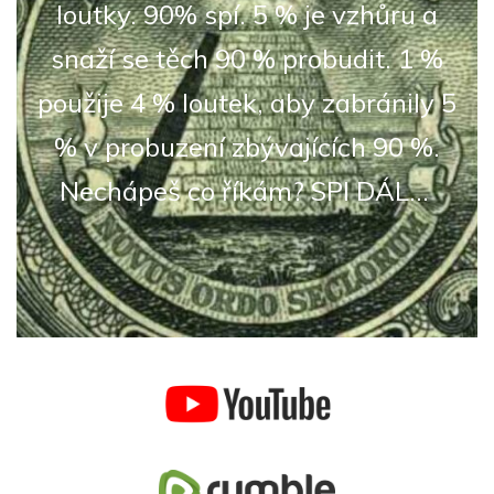
loutky. 90% spí. 5 % je vzhůru a
snaží se těch 90 % probudit. 1 %
použije 4 % loutek, aby zabránily 5
% v probuzení zbývajících 90 %.
Nechápeš co říkám? SPI DÁL...