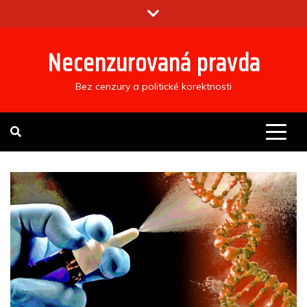
Skip
to
content
Necenzurovaná pravda
Bez cenzury a politické korektnosti