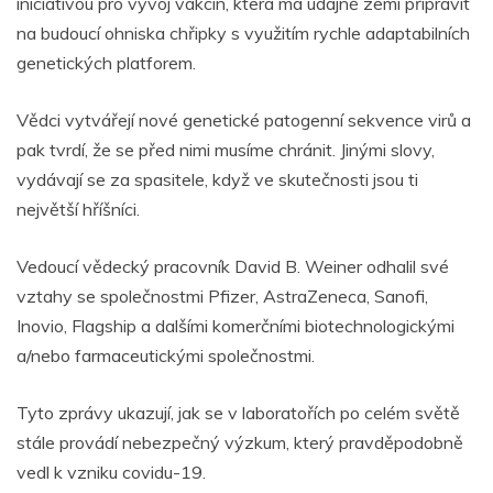
iniciativou pro vývoj vakcín, která má údajně zemi připravit
na budoucí ohniska chřipky s využitím rychle adaptabilních
genetických platforem.
Vědci vytvářejí nové genetické patogenní sekvence virů a
pak tvrdí, že se před nimi musíme chránit. Jinými slovy,
vydávají se za spasitele, když ve skutečnosti jsou ti
největší hříšníci.
Vedoucí vědecký pracovník David B. Weiner odhalil své
vztahy se společnostmi Pfizer, AstraZeneca, Sanofi,
Inovio, Flagship a dalšími komerčními biotechnologickými
a/nebo farmaceutickými společnostmi.
Tyto zprávy ukazují, jak se v laboratořích po celém světě
stále provádí nebezpečný výzkum, který pravděpodobně
vedl k vzniku covidu-19.