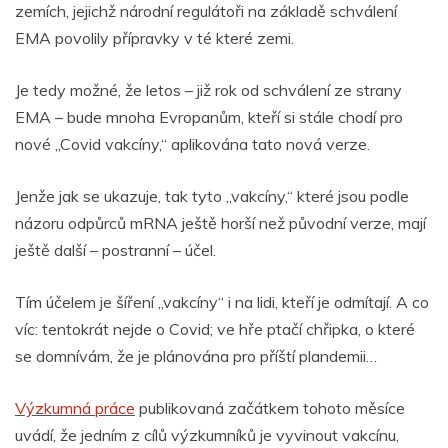
zemích, jejichž národní regulátoři na základě schválení
EMA povolily přípravky v té které zemi.
Je tedy možné, že letos – již rok od schválení ze strany
EMA – bude mnoha Evropanům, kteří si stále chodí pro
nové „Covid vakcíny,“ aplikována tato nová verze.
Jenže jak se ukazuje, tak tyto „vakcíny,“ které jsou podle
názoru odpůrců mRNA ještě horší než původní verze, mají
ještě další – postranní – účel.
Tím účelem je šíření „vakcíny“ i na lidi, kteří je odmítají. A co
víc: tentokrát nejde o Covid; ve hře ptačí chřipka, o které
se domnívám, že je plánována pro příští plandemii…
Výzkumná práce
publikovaná začátkem tohoto měsíce
uvádí, že jedním z cílů výzkumníků je vyvinout vakcínu,