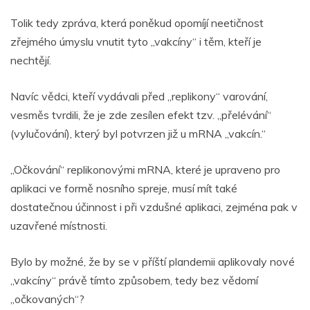
Tolik tedy zpráva, která poněkud opomíjí neetičnost
zřejmého úmyslu vnutit tyto „vakcíny“ i těm, kteří je
nechtějí.
Navíc vědci, kteří vydávali před „replikony“ varování,
vesměs tvrdili, že je zde zesílen efekt tzv. „přelévání“
(vylučování), který byl potvrzen již u mRNA „vakcín.“
„Očkování“ replikonovými mRNA, které je upraveno pro
aplikaci ve formě nosního spreje, musí mít také
dostatečnou účinnost i při vzdušné aplikaci, zejména pak v
uzavřené místnosti.
Bylo by možné, že by se v příští plandemii aplikovaly nové
„vakcíny“ právě tímto způsobem, tedy bez vědomí
„očkovaných“?