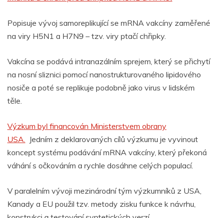
Popisuje vývoj samoreplikující se mRNA vakcíny zaměřené
na viry H5N1 a H7N9 – tzv. viry ptačí chřipky.
Vakcína se podává intranazálním sprejem, který se přichytí
na nosní sliznici pomocí nanostrukturovaného lipidového
nosiče a poté se replikuje podobně jako virus v lidském
těle.
Výzkum byl financován Ministerstvem obrany
USA.
Jedním z deklarovaných cílů výzkumu je vyvinout
koncept systému podávání mRNA vakcíny, který překoná
váhání s očkováním a rychle dosáhne celých populací.
V paralelním vývoji mezinárodní tým výzkumníků z USA,
Kanady a EU použil tzv. metody zisku funkce k návrhu,
konstrukci a testování syntetických verzí