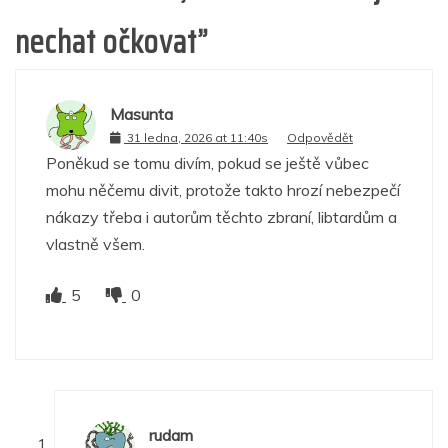
nechat očkovat
”
Masunta
31 ledna, 2026 at 11:40s
Odpovědět
Poněkud se tomu divím, pokud se ještě vůbec
mohu něčemu divit, protože takto hrozí nebezpečí
nákazy třeba i autorům těchto zbraní, libtardům a
vlastně všem.
5
0
rudam