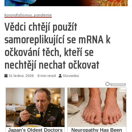
koronafašismus, pandemie
Vědci chtějí použít
samoreplikující se mRNA k
očkování těch, kteří se
nechtějí nechat očkovat
31 ledna, 2026
6 min read
Slovanka