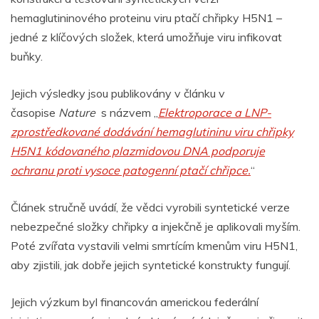
hemaglutininového proteinu viru ptačí chřipky H5N1 –
jedné z klíčových složek, která umožňuje viru infikovat
buňky.
Jejich výsledky jsou publikovány v článku v
časopise
Nature
s názvem „
Elektroporace a LNP-
zprostředkované dodávání hemaglutininu viru chřipky
H5N1 kódovaného plazmidovou DNA podporuje
ochranu proti vysoce patogenní ptačí chřipce.
“
Článek stručně uvádí, že vědci vyrobili syntetické verze
nebezpečné složky chřipky a injekčně je aplikovali myším.
Poté zvířata vystavili velmi smrtícím kmenům viru H5N1,
aby zjistili, jak dobře jejich syntetické konstrukty fungují.
Jejich výzkum byl financován americkou federální