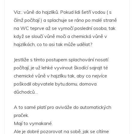
Viz.: vůně do hajzlíků. Pokud lidi šetří vodou ( s
čímž počítají ) a splachuje se ráno po malé straně
na WC teprve až se vymočí poslední osoba, tak
když se sloučí vůně moči a chemická vůně v
hajzlíkách, co to asi tak může udělat?
Jestliže s tímto postupem splachování nosatí
počítají, je už lehké vyvinout škodící sajrajt té
chemické vůně v hajzlíku tak, aby co nejvíce
poškodil obyvatele bytu,domu, domova
důchodců…
A to samé platí pro aviváže do automatických
praček.
Mají to vymakané.
Ale je dobré pozorovat na sobě, jak se cítíme