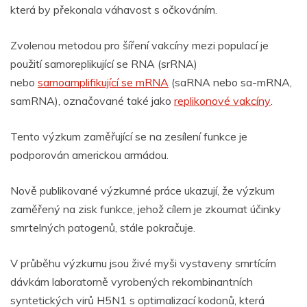
která by překonala váhavost s očkováním.
Zvolenou metodou pro šíření vakcíny mezi populací je
použití samoreplikující se RNA (srRNA)
nebo
samoamplifikující se mRNA
(saRNA nebo sa-mRNA,
samRNA), označované také jako
replikonové vakcíny
.
Tento výzkum zaměřující se na zesílení funkce je
podporován americkou armádou.
Nově publikované výzkumné práce ukazují, že výzkum
zaměřený na zisk funkce, jehož cílem je zkoumat účinky
smrtelných patogenů, stále pokračuje.
V průběhu výzkumu jsou živé myši vystaveny smrtícím
dávkám laboratorně vyrobených rekombinantních
syntetických virů H5N1 s optimalizací kodonů, která