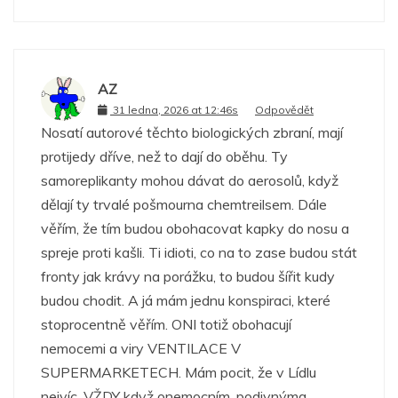
AZ
31 ledna, 2026 at 12:46s
Odpovědět
Nosatí autorové těchto biologických zbraní, mají
protijedy dříve, než to dají do oběhu. Ty
samoreplikanty mohou dávat do aerosolů, když
dělají ty trvalé pošmourna chemtreilsem. Dále
věřím, že tím budou obohacovat kapky do nosu a
spreje proti kašli. Ti idioti, co na to zase budou stát
fronty jak krávy na porážku, to budou šířit kudy
budou chodit. A já mám jednu konspiraci, které
stoprocentně věřím. ONI totiž obohacují
nemocemi a viry VENTILACE V
SUPERMARKETECH. Mám pocit, že v Lídlu
nejvíc. VŽDY když onemocním, podivnýma