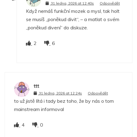
31 ledna, 2026 at 12:40s
Odpovědět
Když nemáš funkční mozek a mysl, tak holt
se musíš „poněkud divit“, – a matlat o svém
„poněkud divení“ do diskuze.
2
6
ttt
31 ledna, 2026 at 12:24s
Odpovědět
to už jistě lítá i tady bez toho, že by nás o tom
mainstream informoval
4
0