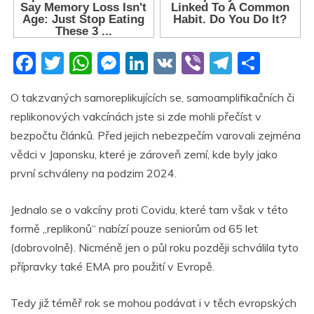
F
T
W
M
Li
V
Vi
T
S
a
w
h
e
n
K
b
el
h
O takzvaných samoreplikujících se, samoamplifikačních či
c
itt
at
ss
k
er
e
ar
replikonových vakcínách jste si zde mohli přečíst v
e
er
s
e
e
gr
e
bezpočtu článků. Před jejich nebezpečím varovali zejména
b
A
n
dI
a
vědci v Japonsku, které je zároveň zemí, kde byly jako
o
p
g
n
m
první schváleny na podzim 2024.
o
p
er
Jednalo se o vakcíny proti Covidu, které tam však v této
k
formě „replikonů“ nabízí pouze seniorům od 65 let
(dobrovolně). Nicméně jen o půl roku později schválila tyto
přípravky také EMA pro použití v Evropě.
Tedy již téměř rok se mohou podávat i v těch evropských