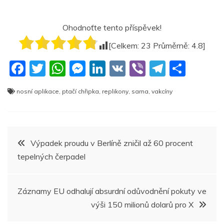
Ohodnoťte tento příspěvek!
[Celkem:
23
Průměrně:
4.8
]
F
T
W
M
Li
V
Vi
T
S
a
w
h
e
n
K
b
el
h
nosní aplikace
,
ptačí chřipka
,
replikony
,
sarna
,
vakcíny
c
itt
at
ss
k
er
e
ar
e
er
s
e
e
gr
e
b
A
n
dI
a
Navigace
Výpadek proudu v Berlíně zničil až 60 procent
o
p
g
n
m
tepelných čerpadel
pro
o
p
er
k
příspěvek
Záznamy EU odhalují absurdní odůvodnění pokuty ve
výši 150 milionů dolarů pro X