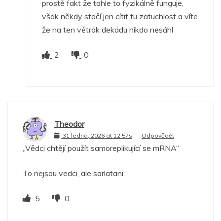
prostě fakt že tahle to fyzikálně funguje,
však někdy stačí jen cítit tu zatuchlost a víte
že na ten větrák dekádu nikdo nesáhl
2
0
Theodor
31 ledna, 2026 at 12:57s
Odpovědět
„Vědci chtějí použít samoreplikující se mRNA“
To nejsou vedci, ale sarlatani.
5
0