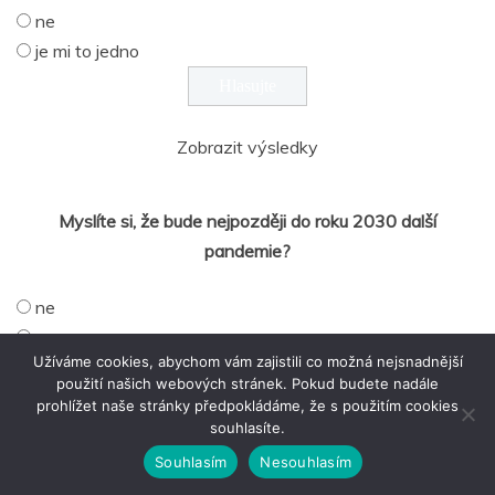
ne
je mi to jedno
Zobrazit výsledky
Myslíte si, že bude nejpozději do roku 2030 další
pandemie?
ne
ano
Užíváme cookies, abychom vám zajistili co možná nejsnadnější
nemám na to názor
použití našich webových stránek. Pokud budete nadále
prohlížet naše stránky předpokládáme, že s použitím cookies
souhlasíte.
Zobrazit výsledky
Souhlasím
Nesouhlasím