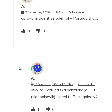
A.
7 července, 2026 at 18:31s
Odpovědět
oprava: incident se odehral v Portugalsku….
0
0
A.
7 července, 2026 at 18:37s
Odpovědět
btw. ta Portugalska ochranka je DEI
(zidobolsevik) – neni to Portugalec 😀
1
0