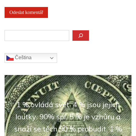
Hledat
Čeština‎
1 % ovládá svět. 4 % jsou jejich
loutky. 90% spí. 5 % je vzhůru a
snaží se těch 90 % probudit. 1 %