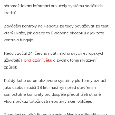
shromažďování informací pro účely systému sociálních
kreditů.
Zavádění kontroly na Redditu lze tedy považovat za test,
který ukáže, jak dalece to Evropané akceptují a jak tato
kontrola funguje.
Reddit začal 24. června nutit mnoho svých evropských
uživatelů k
prokázání věku
a zvolil k tomu invazivní
způsob.
Každý, koho automatizované systémy platformy označí
jako osobu mladší 18 let, musí nyní před otevřením
samostatné komunity pro dospělé předat třetí straně
vládní průkaz totožnosti nebo živý sken obličeje.
Zavedení se týká Evropské unie a Norska a Reddit celou