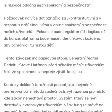
je hluboce oddána jejich soukromí a bezpečnosti.“
Požadavek na více dat označila za „kontraintuitivní a v
rozporu s naší silnou vírou v online soukromí a bezpečnost
našich uživatelů.“ Pokud se bude regulátor řídit logikou až
do konce, platforma bude muset identifikovat každého,
aby ochránila i tu hrstku dětí.
Tento závazek má papírovou stopu. Generální ředitel
Redditu, Steve Huffman, před několika měsíci uživatelům
řekl, že společnost si nepřeje zjistit, kdo jsou.
Kontroly dokladů totožnosti popsal jako „nejméně
preferovanou“ metodu společnosti, vyhrazenou pro místa,
kde zákon nenechává prostor. Systém, který se nyní
dostává k evropským uživatelům, však funguje právě na
metodě, kterou původně uvedl na úplně posledním místě.