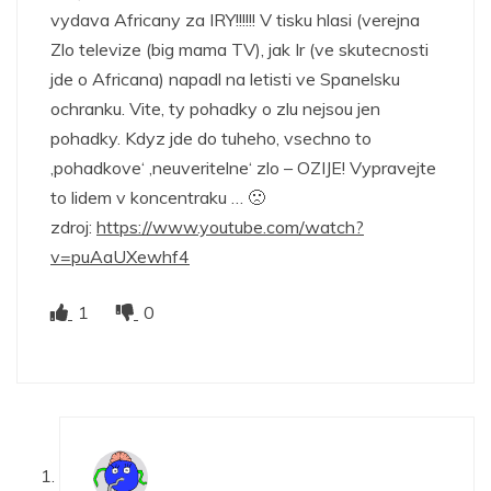
vydava Africany za IRY!!!!!! V tisku hlasi (verejna
Zlo televize (big mama TV), jak Ir (ve skutecnosti
jde o Africana) napadl na letisti ve Spanelsku
ochranku. Vite, ty pohadky o zlu nejsou jen
pohadky. Kdyz jde do tuheho, vsechno to
‚pohadkove‘ ‚neuveritelne‘ zlo – OZIJE! Vypravejte
to lidem v koncentraku … 🙁
zdroj:
https://www.youtube.com/watch?
v=puAaUXewhf4
1
0