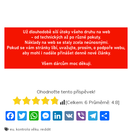
Ohodnoťte tento příspěvek!
[Celkem:
6
Průměrně:
4.8
]
F
T
W
M
Li
V
Vi
T
S
a
w
h
e
n
K
b
el
h
eu
,
kontrola věku
,
reddit