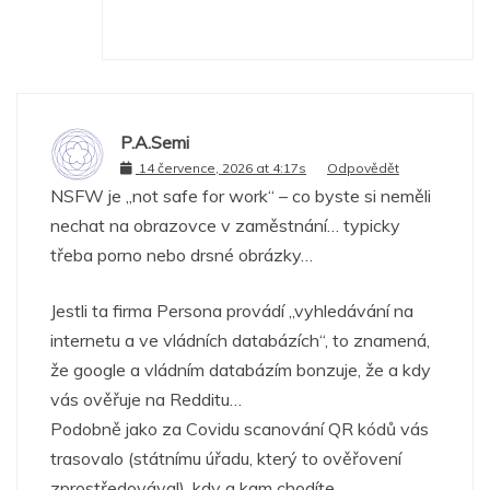
P.A.Semi
14 července, 2026 at 4:17s
Odpovědět
NSFW je „not safe for work“ – co byste si neměli
nechat na obrazovce v zaměstnání… typicky
třeba porno nebo drsné obrázky…
Jestli ta firma Persona provádí „vyhledávání na
internetu a ve vládních databázích“, to znamená,
že google a vládním databázím bonzuje, že a kdy
vás ověřuje na Redditu…
Podobně jako za Covidu scanování QR kódů vás
trasovalo (státnímu úřadu, který to ověřovení
zprostředovával), kdy a kam chodíte…