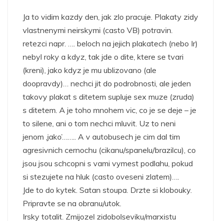
Ja to vidim kazdy den, jak zlo pracuje. Plakaty zidy
vlastnenymi neirskymi (casto VB) potravin.
retezci napr. …. beloch na jejich plakatech (nebo Ir)
nebyl roky a kdyz, tak jde o dite, ktere se tvari
(kreni), jako kdyz je mu ublizovano (ale
doopravdy)… nechci jit do podrobnosti, ale jeden
takovy plakat s ditetem supluje sex muze (zruda)
s ditetem. A je toho mnohem vic, co je se deje – je
to silene, ani o tom nechci mluvit. Uz to neni
jenom ‚jako’…….. A v autobusech je cim dal tim
agresivnich cernochu (cikanu/spanelu/brazilcu), co
jsou jsou schcopni s vami vymest podlahu, pokud
si stezujete na hluk (casto oveseni zlatem)….
Jde to do kytek. Satan stoupa. Drzte si klobouky.
Pripravte se na obranu/utok.
Irsky totalit. Zmijozel zidobolseviku/marxistu