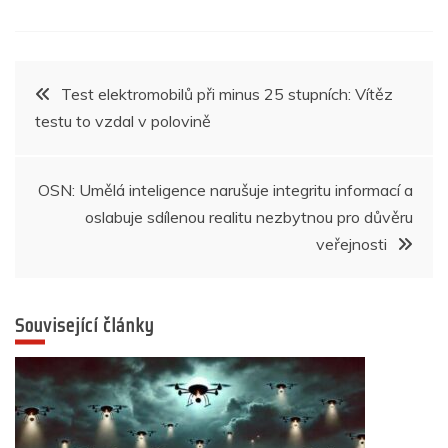
c
itt
at
ss
k
er
e
ar
e
er
s
e
e
gr
e
b
A
n
dI
a
Navigace
Test elektromobilů při minus 25 stupních: Vítěz
o
p
g
n
m
testu to vzdal v polovině
pro
o
p
er
k
příspěvek
OSN: Umělá inteligence narušuje integritu informací a
oslabuje sdílenou realitu nezbytnou pro důvěru
veřejnosti
Související články