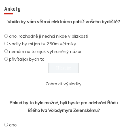
Ankety
Vadila by vám větrná elektrárna poblíž vašeho bydliště?
ano, rozhodně ji nechci nikde v blízkosti
vadily by mi jen ty 250m větrníky
nemám na to nijak vyhraněný názor
přivítal(a) bych to
Zobrazit výsledky
Pokud by to bylo možné, byli byste pro odebrání Řádu
Bílého lva Volodymyru Zelenskému?
ano