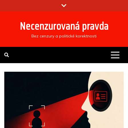
Skip
to
content
Necenzurovaná pravda
Bez cenzury a politické korektnosti