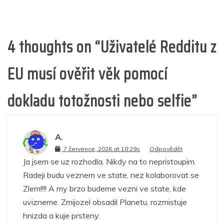
4 thoughts on “
Uživatelé Redditu z
EU musí ověřit věk pomocí
dokladu totožnosti nebo selfie
”
A.
7 července, 2026 at 18:29s
Odpovědět
Ja jsem se uz rozhodla. Nikdy na to nepristoupim.
Radeji budu veznem ve state, nez kolaborovat se
Zlem!!!! A my brzo budeme vezni ve state, kde
uvizneme. Zmijozel obsadil Planetu, rozmistuje
hnizda a kuje prsteny.