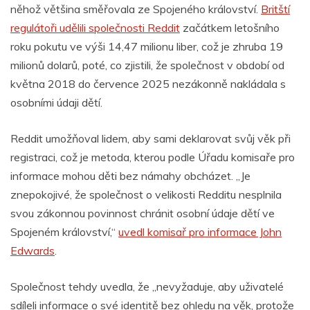
něhož většina směřovala ze Spojeného království.
Britští
regulátoři udělili společnosti Reddit
začátkem letošního
roku pokutu ve výši 14,47 milionu liber, což je zhruba 19
milionů dolarů, poté, co zjistili, že společnost v období od
května 2018 do července 2025 nezákonně nakládala s
osobními údaji dětí.
Reddit umožňoval lidem, aby sami deklarovat svůj věk při
registraci, což je metoda, kterou podle Úřadu komisaře pro
informace mohou děti bez námahy obcházet. „Je
znepokojivé, že společnost o velikosti Redditu nesplnila
svou zákonnou povinnost chránit osobní údaje dětí ve
Spojeném království,“
uvedl komisař pro informace John
Edwards
.
Společnost tehdy uvedla, že „nevyžaduje, aby uživatelé
sdíleli informace o své identitě bez ohledu na věk, protože