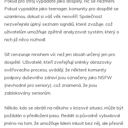
Pokud pro stroj vypadáte jako dospělý, nic se nezmění.
Pokud vypadáte jako teenager, komunity pro dospělé se
uzamknou, dokud si váš věk neověří. Společnost
nezveřejnila úplný seznam signálů, které zvažuje, což
uživatelům umožňuje zpětně analyzovat systém, který o
nich již něco rozhodl.
Síť cenzuruje mnohem víc než jen obsah určený jen pro
dospělé. Uživatelé, kteří zveřejňují snímky obrazovky
ověřovacího procesu, uvádějí, že některé komunity
podpory duševního zdraví jsou označeny jako NSFW
(nevhodné pro seniory), což znamená, že jsou
zablokovány seniorům.
Někdo, kdo se obrátí na někoho v krizové situaci, může být
požádán o předložení pasu. Reddit si původně vybudoval
jméno na tom, že umožňuje lidem mluvit bez něj, ale přesně