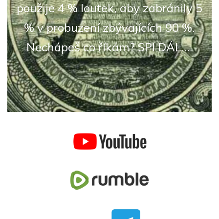
použije 4 % loutek, aby zabránily 5
% v probuzení zbývajících 90 %.
Nechápeš co říkám? SPI DÁL...