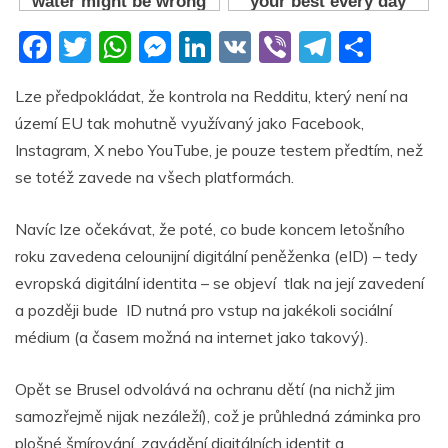
F
T
W
M
Li
V
Vi
T
S
a
w
h
e
n
K
b
el
h
Lze předpokládat, že kontrola na Redditu, který není na
c
itt
at
ss
k
er
e
ar
území EU tak mohutně využívaný jako Facebook,
e
er
s
e
e
gr
e
Instagram, X nebo YouTube, je pouze testem předtím, než
b
A
n
dI
a
se totéž zavede na všech platformách.
o
p
g
n
m
Navíc lze očekávat, že poté, co bude koncem letošního
o
p
er
roku zavedena celounijní digitální peněženka (eID) – tedy
k
evropská digitální identita – se objeví tlak na její zavedení
a později bude ID nutná pro vstup na jakékoli sociální
médium (a časem možná na internet jako takový).
Opět se Brusel odvolává na ochranu dětí (na nichž jim
samozřejmě nijak nezáleží), což je průhledná záminka pro
plošné šmírování, zavádění digitálních identit a