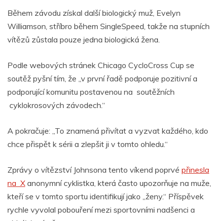
Během závodu získal další biologický muž, Evelyn
Williamson, stříbro během SingleSpeed, takže na stupních
vítězů zůstala pouze jedna biologická žena.
Podle webových stránek Chicago CycloCross Cup se
soutěž pyšní tím, že „v první řadě podporuje pozitivní a
podporující komunitu postavenou na
soutěžních
cyklokrosových závodech.“
A pokračuje: „To znamená přivítat a vyzvat každého, kdo
chce přispět k sérii a zlepšit ji v tomto ohledu.“
Zprávy o vítězství Johnsona tento víkend poprvé
přinesla
na X
anonymní cyklistka, která často upozorňuje na muže,
kteří se v tomto sportu identifikují jako „ženy.“ Příspěvek
rychle vyvolal pobouření mezi sportovními nadšenci a