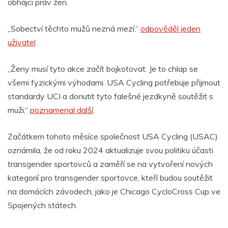
obhájci práv žen.
„Sobectví těchto mužů nezná mezí,“
odpověděl jeden
uživatel
.
„Ženy musí tyto akce začít bojkotovat. Je to chlap se
všemi fyzickými výhodami. USA Cycling potřebuje přijmout
standardy UCI a donutit tyto falešné jezdkyně soutěžit s
muži,“
poznamenal další
.
Začátkem tohoto měsíce společnost USA Cycling (USAC)
oznámila, že od roku 2024 aktualizuje svou politiku účasti
transgender sportovců a zaměří se na vytvoření nových
kategorií pro transgender sportovce, kteří budou soutěžit
na domácích závodech, jako je Chicago CycloCross Cup ve
Spojených státech.