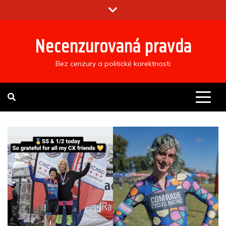
Skip
to
content
Necenzurovaná pravda
Bez cenzury a politické korektnosti