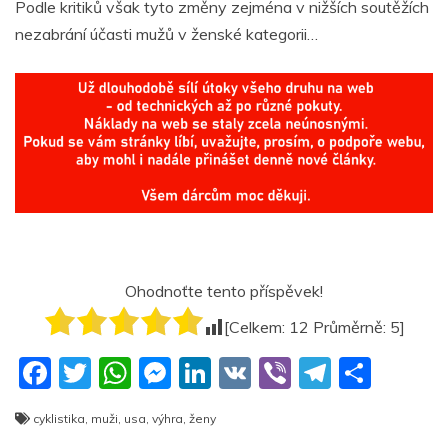
Podle kritiků však tyto změny zejména v nižších soutěžích
nezabrání účasti mužů v ženské kategorii…
Ohodnoťte tento příspěvek!
[Celkem:
12
Průměrně:
5
]
F
T
W
M
Li
V
Vi
T
S
a
w
h
e
n
K
b
el
h
cyklistika
,
muži
,
usa
,
výhra
,
ženy
c
itt
at
ss
k
er
e
ar