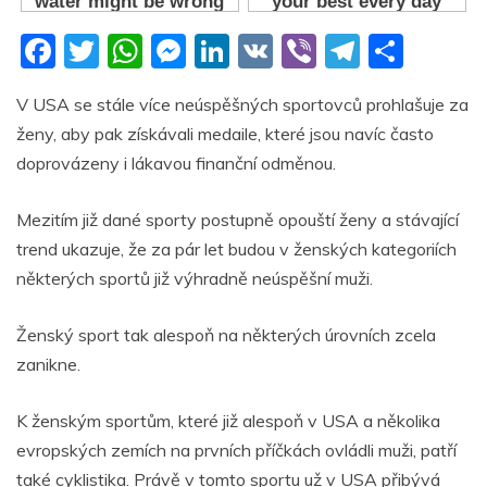
F
T
W
M
Li
V
Vi
T
S
a
w
h
e
n
K
b
el
h
V USA se stále více neúspěšných sportovců prohlašuje za
c
itt
at
ss
k
er
e
ar
ženy, aby pak získávali medaile, které jsou navíc často
e
er
s
e
e
gr
e
doprovázeny i lákavou finanční odměnou.
b
A
n
dI
a
o
p
g
n
m
Mezitím již dané sporty postupně opouští ženy a stávající
trend ukazuje, že za pár let budou v ženských kategoriích
o
p
er
některých sportů již výhradně neúspěšní muži.
k
Ženský sport tak alespoň na některých úrovních zcela
zanikne.
K ženským sportům, které již alespoň v USA a několika
evropských zemích na prvních příčkách ovládli muži, patří
také cyklistika. Právě v tomto sportu už v USA přibývá