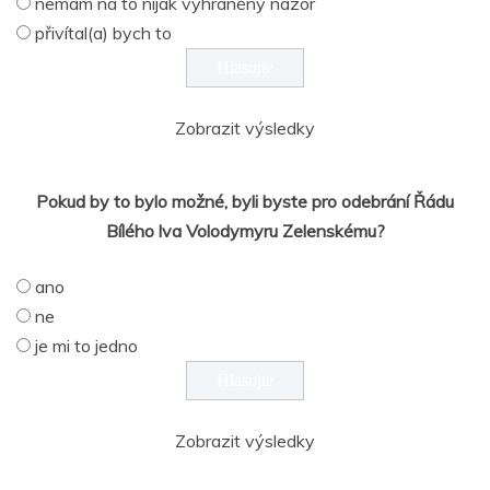
nemám na to nijak vyhraněný názor
přivítal(a) bych to
Zobrazit výsledky
Pokud by to bylo možné, byli byste pro odebrání Řádu
Bílého lva Volodymyru Zelenskému?
ano
ne
je mi to jedno
Zobrazit výsledky