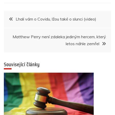
e
er
s
e
e
gr
e
b
A
n
dI
a
Navigace
Lhali vám o Covidu, lžou také o slunci (video)
o
p
g
n
m
pro
o
p
er
k
Matthew Perry není zdaleka jediným hercem, který
příspěvek
letos náhle zemřel
Související články