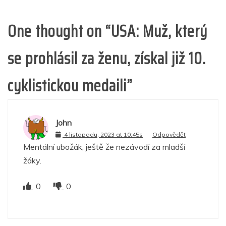
One thought on “
USA: Muž, který
se prohlásil za ženu, získal již 10.
cyklistickou medaili
”
John
4 listopadu, 2023 at 10:45s
Odpovědět
Mentální ubožák, ještě že nezávodí za mladší
žáky.
0
0