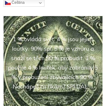
Čeština‎
1 % ovládá svět. 4 % jsou jejich
loutky. 90% spí. 5 % je vzhůru a
snaží se těch 90 % probudit. 1 %
použije 4 % loutek, aby zabránily 5
% v probuzení zbývajících 90 %.
Nechápeš co říkám? SPI DÁL...