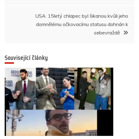
k
příspěvek
USA: 15letý chlapec byl šikanou kvůli jeho
domnělému očkovacímu statusu dohnán k
sebevraždě
Související články