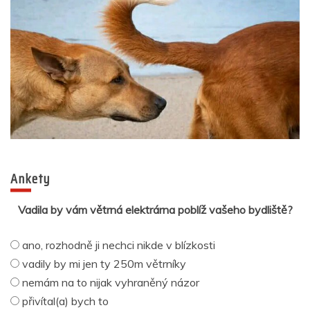
Ankety
Vadila by vám větrná elektrárna poblíž vašeho bydliště?
ano, rozhodně ji nechci nikde v blízkosti
vadily by mi jen ty 250m větrníky
nemám na to nijak vyhraněný názor
přivítal(a) bych to