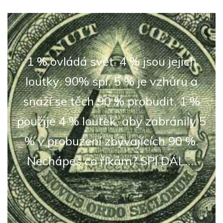
1 % ovládá svět. 4 % jsou jejich
loutky. 90% spí. 5 % je vzhůru a
snaží se těch 90 % probudit. 1 %
použije 4 % loutek, aby zabránily 5
% v probuzení zbývajících 90 %.
Nechápeš co říkám? SPI DÁL...