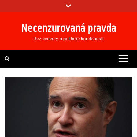
Skip
to
content
Necenzurovaná pravda
Bez cenzury a politické korektnosti