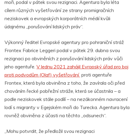
moři, podal v pátek svou rezignaci. Agentura byla léta
cílem různých vyšetřování ze strany promigračních
neziskovek a evropských korporátních médií kvůli
údajnému „porušování lidských práv“.
Výkonný ředitel Evropské agentury pro pohraniční stráž
Frontex Fabrice Leggeri podal v pátek 29. dubna svou
rezignaci po obviněních z porušování lidských práv vůči
jeho agentuře.
V lednu 2021 zahájil Evropský úřad pro boj
proti podvodům (Olaf) vyšetřování
proti agentuře
Frontex, která byla obviněna z toho, že zavírala oči před
chováním řecké pobřežní stráže, která se účastnila – a
podle neziskovek stále podílí – na nezákonném navracení
lodí s migranty v Egejském moři do Turecka. Agentura byla
rovněž obviněna z účasti na těchto „odsunech“.
„Mohu potvrdit, že předložil svou rezignaci