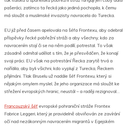
pašeráci, zatímco ta řecká jako jediná pochopila, k čemu
má sloužit a muslimské invazisty navracela do Turecka.
EU již před časem apelovala na šéfa Frontexu, aby odebral
příspěvky řecké pobřežní stráži a aby všechny, kdo za
navracením stojí či se na něm podílí, potrestal. To však
zásadně odmítal udělat s tím, že je přesvědčen, že konají
svoji práci. EU však na potrestání Řecka zarytě trvá a
nařídila, aby byli všichni, kdo vyplují z Turecka, Řeckem
přijímáni. Tlak Bruselu už nadále šéf Frontexu, který si
nějakým omylem myslel, že jeho organizace má sloužit ke
střežení evropských hranic, neustál – a raději rezignoval…
Francouzský šéf
evropské pohraniční stráže Frontex
Fabrice Leggeri, který je pravidelně obviňován ze zavírání
očí nad nezákonným navracením migrantů v Egejském