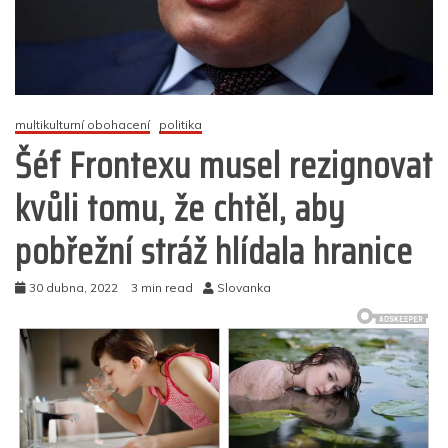
multikulturní obohacení
politika
Šéf Frontexu musel rezignovat
kvůli tomu, že chtěl, aby
pobřežní stráž hlídala hranice
30 dubna, 2022
3 min read
Slovanka