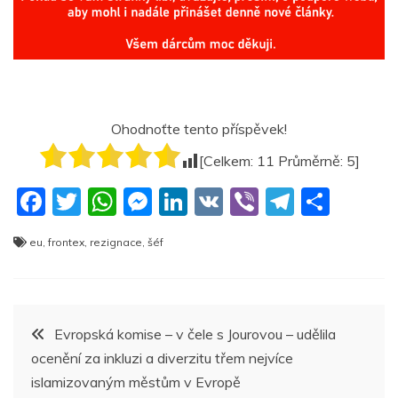
Ohodnoťte tento příspěvek!
[Celkem:
11
Průměrně:
5
]
F
T
W
M
Li
V
Vi
T
S
a
w
h
e
n
K
b
el
h
eu
,
frontex
,
rezignace
,
šéf
c
itt
at
ss
k
er
e
ar
e
er
s
e
e
gr
e
b
A
n
dI
a
Navigace
Evropská komise – v čele s Jourovou – udělila
o
p
g
n
m
ocenění za inkluzi a diverzitu třem nejvíce
pro
o
p
er
islamizovaným městům v Evropě