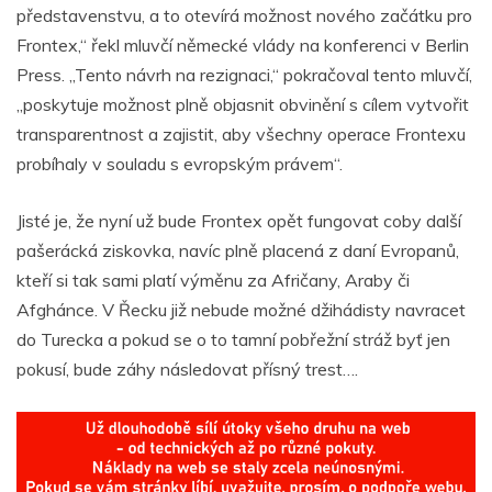
představenstvu, a to otevírá možnost nového začátku pro
Frontex,“ řekl mluvčí německé vlády na konferenci v Berlin
Press. „Tento návrh na rezignaci,“ pokračoval tento mluvčí,
„poskytuje možnost plně objasnit obvinění s cílem vytvořit
transparentnost a zajistit, aby všechny operace Frontexu
probíhaly v souladu s evropským právem“.
Jisté je, že nyní už bude Frontex opět fungovat coby další
pašerácká ziskovka, navíc plně placená z daní Evropanů,
kteří si tak sami platí výměnu za Afričany, Araby či
Afghánce. V Řecku již nebude možné džihádisty navracet
do Turecka a pokud se o to tamní pobřežní stráž byť jen
pokusí, bude záhy následovat přísný trest….