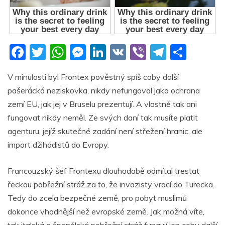
F
T
W
M
Li
V
Vi
T
S
a
w
h
e
n
K
b
el
h
V minulosti byl Frontex pověstný spíš coby další
c
itt
at
ss
k
er
e
ar
pašerácká neziskovka, nikdy nefungoval jako ochrana
e
er
s
e
e
gr
e
zemí EU, jak jej v Bruselu prezentují. A vlastně tak ani
b
A
n
dI
a
fungovat nikdy neměl. Ze svých daní tak musíte platit
o
p
g
n
m
agenturu, jejíž skutečné zadání není střežení hranic, ale
o
p
er
import džihádistů do Evropy.
k
Francouzský šéf Frontexu dlouhodobě odmítal trestat
řeckou pobřežní stráž za to, že invazisty vrací do Turecka.
Tedy do zcela bezpečné země, pro pobyt muslimů
dokonce vhodnější než evropské země. Jak možná víte,
tak italská a španělská pobřežní stráž fungují jen coby další