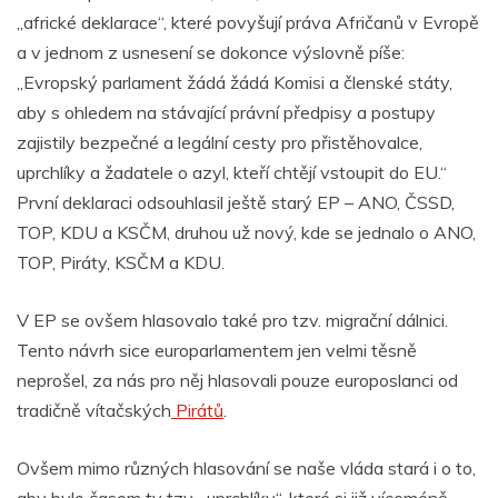
„africké deklarace“, které povyšují práva Afričanů v Evropě
a v jednom z usnesení se dokonce výslovně píše:
„Evropský parlament žádá žádá Komisi a členské státy,
aby s ohledem na stávající právní předpisy a postupy
zajistily bezpečné a legální cesty pro přistěhovalce,
uprchlíky a žadatele o azyl, kteří chtějí vstoupit do EU.“
První deklaraci odsouhlasil ještě starý EP – ANO, ČSSD,
TOP, KDU a KSČM, druhou už nový, kde se jednalo o ANO,
TOP, Piráty, KSČM a KDU.
V EP se ovšem hlasovalo také pro tzv. migrační dálnici.
Tento návrh sice europarlamentem jen velmi těsně
neprošel, za nás pro něj hlasovali pouze europoslanci od
tradičně vítačských
Pirátů
.
Ovšem mimo různých hlasování se naše vláda stará i o to,
aby bylo časem ty tzv. „uprchlíky“, které si již víceméně