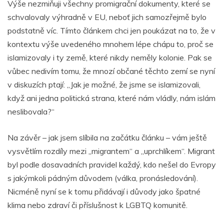
Výše nezmiňuji všechny promigrační dokumenty, které se
schvalovaly výhradně v EU, neboť jich samozřejmě bylo
podstatně víc. Tímto článkem chci jen poukázat na to, že v
kontextu výše uvedeného mnohem lépe chápu to, proč se
islamizovaly i ty země, které nikdy neměly kolonie. Pak se
vůbec nedivím tomu, že mnozí občané těchto zemí se nyní
v diskuzích ptají: „Jak je možné, že jsme se islamizovali,
když ani jedna politická strana, které nám vládly, nám islám
neslibovala?“
Na závěr – jak jsem slíbila na začátku článku – vám ještě
vysvětlím rozdíly mezi „migrantem“ a „uprchlíkem“. Migrant
byl podle dosavadních pravidel každý, kdo nešel do Evropy
s jakýmkoli pádným důvodem (válka, pronásledování).
Nicméně nyní se k tomu přidávají i důvody jako špatné
klima nebo zdraví či příslušnost k LGBTQ komunitě.