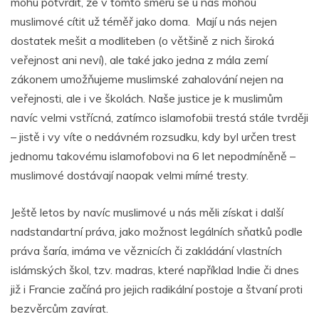
mohu potvrdit, že v tomto směru se u nás mohou
muslimové cítit už téměř jako doma. Mají u nás nejen
dostatek mešit a modliteben (o většině z nich široká
veřejnost ani neví), ale také jako jedna z mála zemí
zákonem umožňujeme muslimské zahalování nejen na
veřejnosti, ale i ve školách. Naše justice je k muslimům
navíc velmi vstřícná, zatímco islamofobii trestá stále tvrději
– jistě i vy víte o nedávném rozsudku, kdy byl určen trest
jednomu takovému islamofobovi na 6 let nepodmíněně –
muslimové dostávají naopak velmi mírné tresty.
Ještě letos by navíc muslimové u nás měli získat i další
nadstandartní práva, jako možnost legálních sňatků podle
práva šaría, imáma ve věznicích či zakládání vlastních
islámských škol, tzv. madras, které například Indie či dnes
již i Francie začíná pro jejich radikální postoje a štvaní proti
bezvěrcům zavírat.