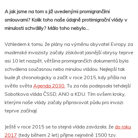
A jak jsme na tom s již uvedenými promigrančími
smlouvami? Kolik toho naše údajně protimigrační vlády v
minulosti schválily? Málo toho nebylo…
Vzhledem k tomu, že plány na výměnu obyvatel Evropy za
muslimské invazisty začaly získávat jasnější obrysy teprve
asi 10 let nazpět, většina promigrančích dokumentů byla
schválena současnou nebo minulou vládou. Nejlepší tak
bude jít chronologicky a začít v roce 2015, kdy přišla na
světlo světa
Agenda 2030.
Tu za nás podepsala tehdejší
Sobotkova vláda ČSSD, ANO a KDU. Tím ovšem kroky,
kterými naše vlády začaly připravovat půdu pro invazi
teprve začínají.
Ještě v roce 2015 se ta stejná vláda zavázala, že
do roku
2017
(tedy během 2 let) přijme nejméně 1500 tzv.