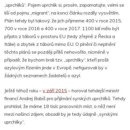
„uprchlíků“. Pojem uprchlík si, prosím, zapamatujte, velmi se
liší od pojmu „migrant“, na konci článku rozdíly vysvětlím.
Plán tehdy byl takový, že jich přijmeme 400 v roce 2015,
700 v roce 2016 a 400 v roce 2017. 1100 lidí mělo být
přijato z táborů v prostoru EU (tedy zřejmě z Řecka a
Itálie) a zbytek z táborů mimo EU. O plnění či neplnění
těchto plánů se později příliš nehovořilo, nicméně v
případě, že bychom brali tzv. „uprchlíky“, kteří prošli
azylovým řízením jinde v Evropě, nefigurovali by v
žádných seznamech žadatelů o azyl.
Ještě téhož roku –
v září 2015
– horoval tehdejší ministr
financí Andrej Babiš pro přijímání syrských uprchlíků. Tehdy
prohlásil, že máme 18 tisíc pracovních míst, o něž není
mezi našinci zájem, obsadil by je tedy údajně „syrskými
uprchlíky“.