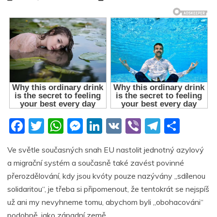
F
T
W
M
Li
V
Vi
T
S
a
w
h
e
n
K
b
el
h
Ve světle současných snah EU nastolit jednotný azylový
c
itt
at
ss
k
er
e
ar
a migrační systém a současně také zavést povinné
e
er
s
e
e
gr
e
přerozdělování, kdy jsou kvóty pouze nazývány „sdílenou
b
A
n
dI
a
solidaritou“, je třeba si připomenout, že tentokrát se nejspíš
o
p
g
n
m
už ani my nevyhneme tomu, abychom byli „obohacováni“
podobně, jako západní země.