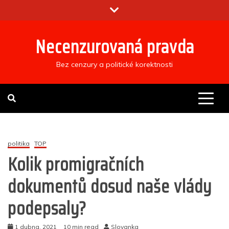
Skip
to
content
Necenzurovaná pravda
Bez cenzury a politické korektnosti
politika
TOP
Kolik promigračních
dokumentů dosud naše vlády
podepsaly?
1 dubna, 2021
10 min read
Slovanka