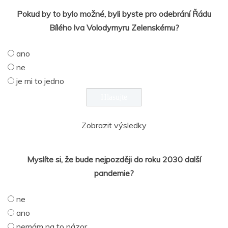
Pokud by to bylo možné, byli byste pro odebrání Řádu
Bílého lva Volodymyru Zelenskému?
ano
ne
je mi to jedno
Zobrazit výsledky
Myslíte si, že bude nejpozději do roku 2030 další
pandemie?
ne
ano
nemám na to názor