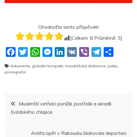
Ohodnoťte tento příspěvek!
[Celkem:
8
Průměrně:
5
]
F
T
W
M
Li
V
Vi
T
S
a
w
h
e
n
K
b
el
h
dokumenty
,
globální kompakt
,
marakéšská deklarace
,
pakty
,
c
itt
at
ss
k
er
e
ar
promigrační
e
er
s
e
e
gr
e
b
A
n
dI
a
Navigace
o
p
g
n
m
Muslimští vetřelci ponížili, postřelili a okradli
o
p
er
švédského chlapce
pro
k
příspěvek
Antifa opět v Rakousku blokovala deportaci