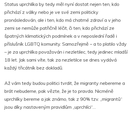
Status uprchlíka by tedy měl nyní dostat nejen ten, kdo
přichází z války nebo je ve své zemi politicky
pronásledován, ale i ten, kdo má chatrné zdraví a v jeho
zemi se nemůže patřičně léčit, či ten, kdo přichází ze
špatných klimatických podmínek a v neposlední řadě i
příslušník LGBTQ komunity. Samozřejmě – a to platilo vždy
– je za uprchlíka považován i nezletilec, tedy jedinec mladší
18 let. Jak sami víte, tak za nezletilce se dnes vydává
každý třicátník bez dokladů.
Až vám tedy budou politici tvrdit, že migranty nebereme a
brát nebudeme, pak vězte, že je to pravda. Nicméně
uprchlíky bereme a jak známo, tak z 90% tzv. „migrantů“
jsou díky nastaveným pravidlům „uprchlíci“…