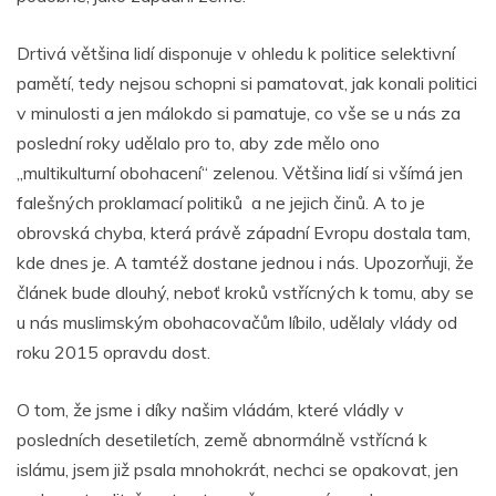
o
p
er
k
Drtivá většina lidí disponuje v ohledu k politice selektivní
pamětí, tedy nejsou schopni si pamatovat, jak konali politici
v minulosti a jen málokdo si pamatuje, co vše se u nás za
poslední roky udělalo pro to, aby zde mělo ono
„multikulturní obohacení“ zelenou. Většina lidí si všímá jen
falešných proklamací politiků a ne jejich činů. A to je
obrovská chyba, která právě západní Evropu dostala tam,
kde dnes je. A tamtéž dostane jednou i nás. Upozorňuji, že
článek bude dlouhý, neboť kroků vstřícných k tomu, aby se
u nás muslimským obohacovačům líbilo, udělaly vlády od
roku 2015 opravdu dost.
O tom, že jsme i díky našim vládám, které vládly v
posledních desetiletích, země abnormálně vstřícná k
islámu, jsem již psala mnohokrát, nechci se opakovat, jen