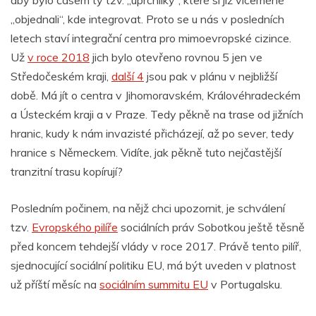
„objednali“, kde integrovat. Proto se u nás v posledních
letech staví integrační centra pro mimoevropské cizince.
Už
v roce 2018
jich bylo otevřeno rovnou 5 jen ve
Středočeském kraji,
další 4
jsou pak v plánu v nejbližší
době. Má jít o centra v Jihomoravském, Královéhradeckém
a Ústeckém kraji a v Praze. Tedy pěkně na trase od jižních
hranic, kudy k nám invazisté přicházejí, až po sever, tedy
hranice s Německem. Vidíte, jak pěkně tuto nejčastější
tranzitní trasu kopírují?
Posledním počinem, na nějž chci upozornit, je schválení
tzv.
Evropského pilíře
sociálních práv Sobotkou ještě těsně
před koncem tehdejší vlády v roce 2017. Právě tento pilíř,
sjednocující sociální politiku EU, má být uveden v platnost
už příští měsíc na
sociálním summitu EU
v Portugalsku.