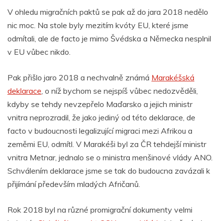
V ohledu migračních paktů se pak až do jara 2018 nedělo
nic moc. Na stole byly mezitím kvóty EU, které jsme
odmítali, ale de facto je mimo Švédska a Německa nesplnil
v EU vůbec nikdo.
Pak přišlo jaro 2018 a nechvalně známá
Marakéšská
deklarace
, o níž bychom se nejspíš vůbec nedozvěděli,
kdyby se tehdy nevzepřelo Maďarsko a jejich ministr
vnitra neprozradil, že jako jediný od této deklarace, de
facto v budoucnosti legalizující migraci mezi Afrikou a
zeměmi EU, odmítl. V Marakéši byl za ČR tehdejší ministr
vnitra Metnar, jednalo se o ministra menšinové vlády ANO.
Schválením deklarace jsme se tak do budoucna zavázali k
přijímání především mladých Afričanů.
Rok 2018 byl na různé promigrační dokumenty velmi