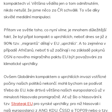
kompaktech ví. Většina věděla jen o tom odmítnutém,
nikdo netušil, že jsme něco za ČR schválili. To vše díky
skvělé mediální manipulaci.
Přitom ve světle toho, co nyní víme, je mnohem důležitější
fakt, že byl přijat kompakt o uprchlících, neboť dnes se již z
90% tzv. „migrantů“ dělají v EU „uprchlíci“. A to zejména v
případě Afričanů, neboť ti už začínají i na základě pokynů
OSN a nového migračního paktu EU být považováni za
klimatické uprchlíky.
Ovšem Globálním kompaktem o uprchlících invazi vstřícné
počiny našich politiků nekončí. mohli bychom se podívat
třeba do EU, kde drtivá většina našich europoslanců už v
minulosti hlasovala promigračně. Ať už šlo o hlasování k
tzv.
Strategii EU
pro syrské uprchlíky, pro niž hlasovali i
naši europoslanci z ANO, KDU, ČSSD a TOP09 nebo o tzv.