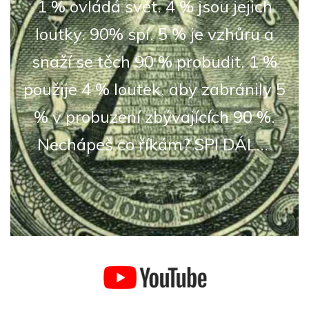
1 % ovládá svět. 4 % jsou jejich
loutky. 90% spí. 5 % je vzhůru a
snaží se těch 90 % probudit. 1 %
použije 4 % loutek, aby zabránily 5
% v probuzení zbývajících 90 %.
Nechápeš co říkám? SPI DÁL...