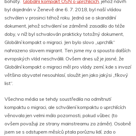
bohatý.
Globální kompakt OSN o uprchlících
, jehož návrh
byl dojednán v Ženevě dne 6. 7. 2018, byl naší vládou
schválen v prosinci téhož roku. Jedná se o skandální
dokument, jehož schválení se záměrně zasadilo do téže
doby, v níž byl schvalován prakticky totožný dokument,
Globální kompakt o migraci. Jen bylo slovo „uprchlík“
nahrazeno slovem migrant. Ten jsme my a spousta dalších
evropských vlád neschválili. Ovšem dnes už je jasné, že
Globální kompakt o migraci měl pro vlády zemí, kde s invazí
většina obyvatel nesouhlasí, sloužit jen jako jakýsi „fíkový
list“.
Všechna média se tehdy soustředila na odmítnutí
kompaktu o migraci, ale schválení kompaktu o uprchlících
věnovala jen velmi málo pozornosti, pokud vůbec (to
ovšem považuji ze strany mainstreamu za záměr). Osobně
jsem se s odstupem měsíců ptala porůznu lidí, zda o