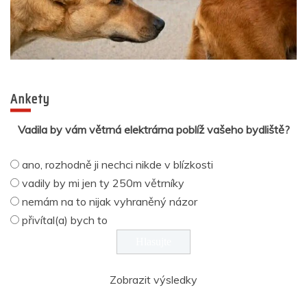
Ankety
Vadila by vám větrná elektrárna poblíž vašeho bydliště?
ano, rozhodně ji nechci nikde v blízkosti
vadily by mi jen ty 250m větrníky
nemám na to nijak vyhraněný názor
přivítal(a) bych to
Zobrazit výsledky