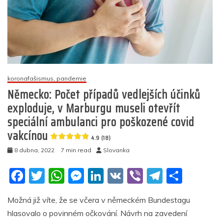
koronafašismus, pandemie
Německo: Počet případů vedlejších účinků
exploduje, v Marburgu museli otevřít
speciální ambulanci pro poškozené covid
vakcínou
4.9 (18)
8 dubna, 2022
7 min read
Slovanka
F
T
W
M
Li
V
Vi
T
S
a
w
h
e
n
K
b
el
h
Možná již víte, že se včera v německém Bundestagu
c
itt
at
ss
k
er
e
ar
hlasovalo o povinném očkování. Návrh na zavedení