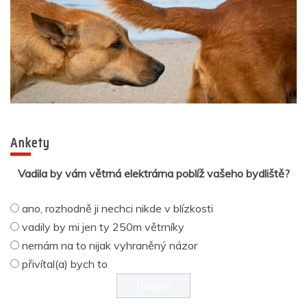
Ankety
Vadila by vám větrná elektrárna poblíž vašeho bydliště?
ano, rozhodně ji nechci nikde v blízkosti
vadily by mi jen ty 250m větrníky
nemám na to nijak vyhraněný názor
přivítal(a) bych to