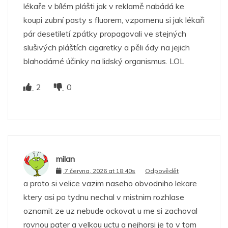
lékaře v bílém plášti jak v reklamě nabádá ke
koupi zubní pasty s fluorem, vzpomenu si jak lékaři
pár desetiletí zpátky propagovali ve stejných
slušivých pláštích cigaretky a pěli ódy na jejich
blahodárné účinky na lidský organismus. LOL
2
0
milan
7 června, 2026 at 18:40s
Odpovědět
a proto si velice vazim naseho obvodniho lekare
ktery asi po tydnu nechal v mistnim rozhlase
oznamit ze uz nebude ockovat u me si zachoval
rovnou pater a velkou uctu a nejhorsi je to v tom