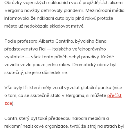
Obrázky vojenských nákladních vozů projíždějících ulicemi
Bergama navždy definovaly plandemii. Mezinárodní média
informovala, že nákladní auta byla plná rakví, protože
město už nedokázalo skladovat mrtvé.
Podle profesora Alberta Contriho, bývalého člena
představenstva Rai — italského veřejnoprávního
vysílatele — však tento příběh nebyl pravdivý. Každé
vozidlo vezlo pouze jednu rakev. Dramatický obraz byl
skutečný, ale jeho důsledek ne.
Vše byly lži, které měly za cíl vyvolat globální paniku (více
o tom, co se skutečně stalo v Bergamu, si můžete
přečíst
zde
).
Contri, který byl také předsedou národní mediální a
reklamní neziskové organizace, tvrdí, že stroj na strach byl