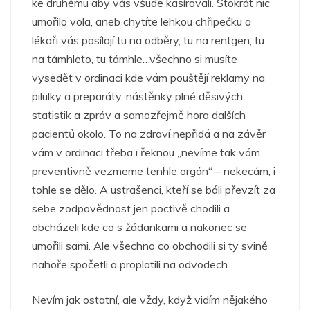
ke druhému aby vás všude kasírovali. Stokrát nic
umořilo vola, aneb chytíte lehkou chřipečku a
lékaři vás posílají tu na odběry, tu na rentgen, tu
na támhleto, tu támhle…všechno si musíte
vysedět v ordinaci kde vám pouštějí reklamy na
pilulky a preparáty, nástěnky plné děsivých
statistik a zpráv a samozřejmě hora dalších
pacientů okolo. To na zdraví nepřidá a na závěr
vám v ordinaci třeba i řeknou „nevíme tak vám
preventivně vezmeme tenhle orgán“ – nekecám, i
tohle se dělo. A ustrašenci, kteří se báli převzít za
sebe zodpovědnost jen poctivě chodili a
obcházeli kde co s žádankami a nakonec se
umořili sami. Ale všechno co obchodili si ty svině
nahoře spočetli a proplatili na odvodech.
Nevím jak ostatní, ale vždy, když vidím nějakého