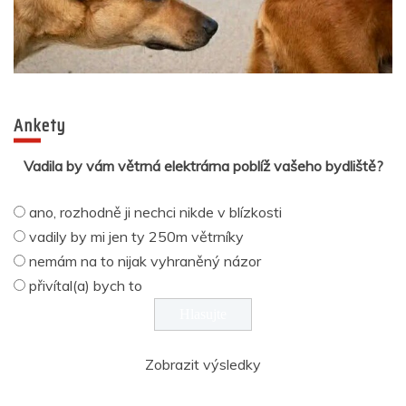
Ankety
Vadila by vám větrná elektrárna poblíž vašeho bydliště?
ano, rozhodně ji nechci nikde v blízkosti
vadily by mi jen ty 250m větrníky
nemám na to nijak vyhraněný názor
přivítal(a) bych to
Zobrazit výsledky