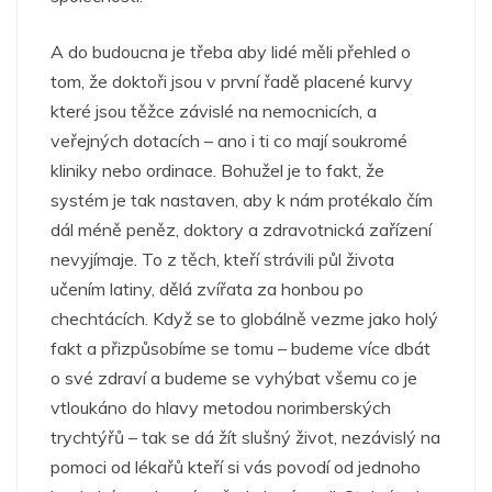
A do budoucna je třeba aby lidé měli přehled o
tom, že doktoři jsou v první řadě placené kurvy
které jsou těžce závislé na nemocnicích, a
veřejných dotacích – ano i ti co mají soukromé
kliniky nebo ordinace. Bohužel je to fakt, že
systém je tak nastaven, aby k nám protékalo čím
dál méně peněz, doktory a zdravotnická zařízení
nevyjímaje. To z těch, kteří strávili půl života
učením latiny, dělá zvířata za honbou po
chechtácích. Když se to globálně vezme jako holý
fakt a přizpůsobíme se tomu – budeme více dbát
o své zdraví a budeme se vyhýbat všemu co je
vtloukáno do hlavy metodou norimberských
trychtýřů – tak se dá žít slušný život, nezávislý na
pomoci od lékařů kteří si vás povodí od jednoho