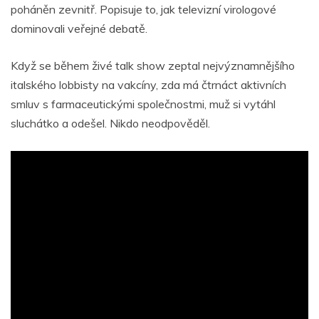
poháněn zevnitř. Popisuje to, jak televizní virologové
dominovali veřejné debatě.
Když se během živé talk show zeptal nejvýznamnějšího
italského lobbisty na vakcíny, zda má čtrnáct aktivních
smluv s farmaceutickými společnostmi, muž si vytáhl
sluchátko a odešel. Nikdo neodpověděl.