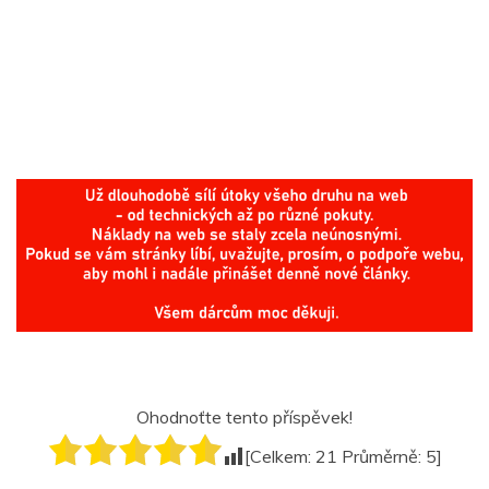
Ohodnoťte tento příspěvek!
[Celkem:
21
Průměrně:
5
]