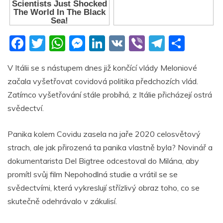
F
T
W
M
Li
V
Vi
T
S
a
w
h
e
n
K
b
el
h
V Itálii se s nástupem dnes již končící vlády Meloniové
c
itt
at
ss
k
er
e
ar
začala vyšetřovat covidová politika předchozích vlád.
e
er
s
e
e
gr
e
Zatímco vyšetřování stále probíhá, z Itálie přicházejí ostrá
b
A
n
dI
a
svědectví.
o
p
g
n
m
Panika kolem Covidu zasela na jaře 2020 celosvětový
o
p
er
strach, ale jak přirozená ta panika vlastně byla? Novinář a
k
dokumentarista Del Bigtree odcestoval do Milána, aby
promítl svůj film Nepohodlná studie a vrátil se se
svědectvími, která vykreslují střízlivý obraz toho, co se
skutečně odehrávalo v zákulisí.