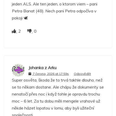
jeden ALS. Ale ten jeden, o ktorom viem – pani
Petra Banat (48). Nech pani Petra odpočíva v
pokoji 🕊
2
0
Johanka z Arku
7 června, 2026 at 17:59s
Odpovědět
Super osvěta, škoda že to trvá takhle dlouho, než
se to někam dostane. Ale chápu že dokumenty se
nenatočí přes noc i když tohle je opravdu trochu
moc – 6 let. Za tu dobu měli mengele vrahové už
někde házet lopatou v lomu, aby byli užiteční
společnosti.