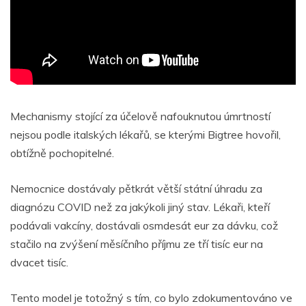
Mechanismy stojící za účelově nafouknutou úmrtností
nejsou podle italských lékařů, se kterými Bigtree hovořil,
obtížně pochopitelné.
Nemocnice dostávaly pětkrát větší státní úhradu za
diagnózu COVID než za jakýkoli jiný stav. Lékaři, kteří
podávali vakcíny, dostávali osmdesát eur za dávku, což
stačilo na zvýšení měsíčního příjmu ze tří tisíc eur na
dvacet tisíc.
Tento model je totožný s tím, co bylo zdokumentováno ve