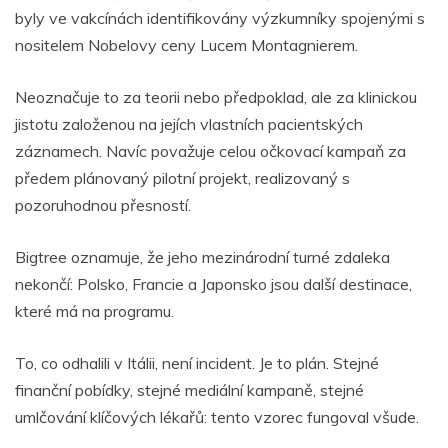
byly ve vakcínách identifikovány výzkumníky spojenými s
nositelem Nobelovy ceny Lucem Montagnierem.
Neoznačuje to za teorii nebo předpoklad, ale za klinickou
jistotu založenou na jejích vlastních pacientských
záznamech. Navíc považuje celou očkovací kampaň za
předem plánovaný pilotní projekt, realizovaný s
pozoruhodnou přesností.
Bigtree oznamuje, že jeho mezinárodní turné zdaleka
nekončí: Polsko, Francie a Japonsko jsou další destinace,
které má na programu.
To, co odhalili v Itálii, není incident. Je to plán. Stejné
finanční pobídky, stejné mediální kampaně, stejné
umlčování klíčových lékařů: tento vzorec fungoval všude.