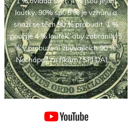
1 % ovládá svět. 4 % jsou jejich
loutky. 90% spí. 5 % je vzhůru a
snaží se těch 90 % probudit. 1 %
použije 4 % loutek, aby zabránily 5
% v probuzení zbývajících 90 %.
Nechápeš co říkám? SPI DÁL...