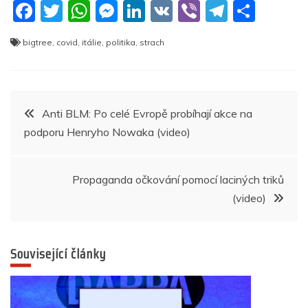
F
T
W
M
Li
V
Vi
T
S
a
w
h
e
n
K
b
el
h
bigtree
,
covid
,
itálie
,
politika
,
strach
c
itt
at
ss
k
er
e
ar
e
er
s
e
e
gr
e
b
A
n
dI
a
Navigace
Anti BLM: Po celé Evropě probíhají akce na
o
p
g
n
m
podporu Henryho Nowaka (video)
pro
o
p
er
k
příspěvek
Propaganda očkování pomocí laciných triků
(video)
Související články