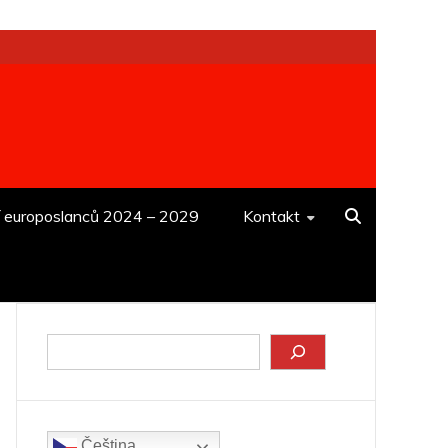
í europoslanců 2024 – 2029
Kontakt
Hledat
Čeština‎