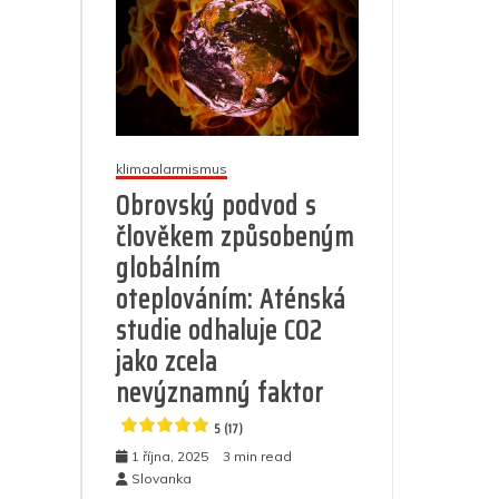
klimaalarmismus
Obrovský podvod s
člověkem způsobeným
globálním
oteplováním: Aténská
studie odhaluje CO2
jako zcela
nevýznamný faktor
5 (17)
1 října, 2025
3 min read
Slovanka