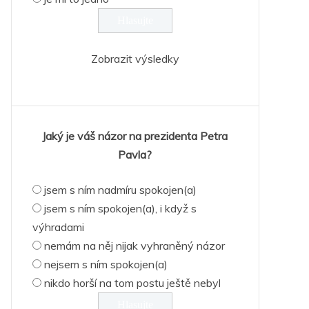
Zobrazit výsledky
Jaký je váš názor na prezidenta Petra
Pavla?
jsem s ním nadmíru spokojen(a)
jsem s ním spokojen(a), i když s
výhradami
nemám na něj nijak vyhraněný názor
nejsem s ním spokojen(a)
nikdo horší na tom postu ještě nebyl