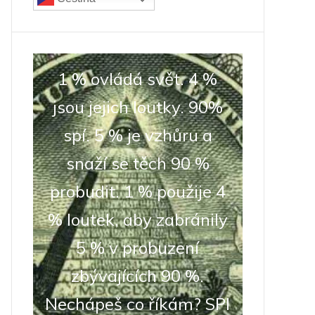
1 % ovládá svět. 4 %
jsou jejich loutky. 90%
spí. 5 % je vzhůru a
snaží se těch 90 %
probudit. 1 % použije 4
% loutek, aby zabránily
5 % v probuzení
zbývajících 90 %.
Nechápeš co říkám? SPI