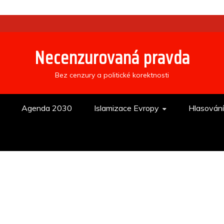
Necenzurovaná pravda
Bez cenzury a politické korektnosti
Agenda 2030
Islamizace Evropy
Hlasován