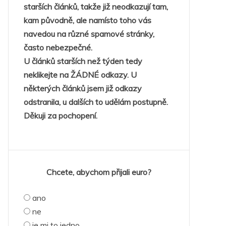
starších článků, takže již neodkazují tam,
kam původně, ale namísto toho vás
navedou na různé spamové stránky,
často nebezpečné.
U článků starších než týden tedy
neklikejte na ŽÁDNÉ odkazy. U
některých článků jsem již odkazy
odstranila, u dalších to udělám postupně.
Děkuji za pochopení.
Chcete, abychom přijali euro?
ano
ne
je mi to jedno