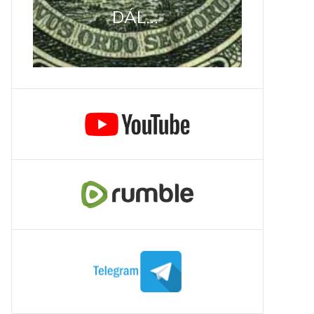
DÁL...