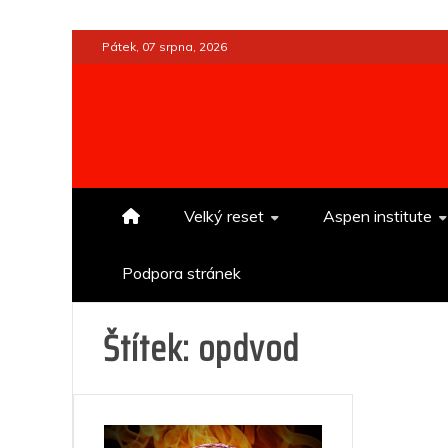
Skip
Pátek, 07 srpna, 2026
to
content
Velký reset
Aspen institute
Podpora stránek
Štítek:
opdvod