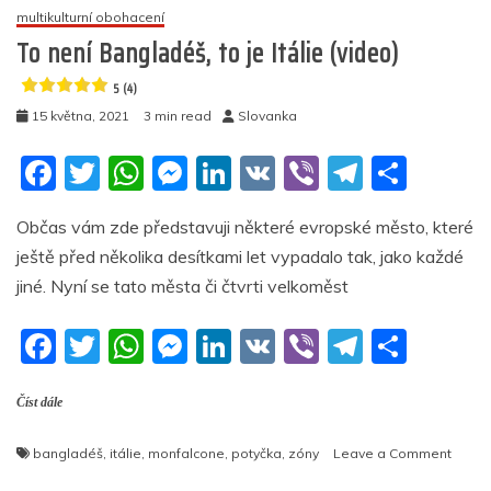
multikulturní obohacení
To není Bangladéš, to je Itálie (video)
5 (4)
15 května, 2021
3 min read
Slovanka
F
T
W
M
Li
V
Vi
T
S
a
w
h
e
n
K
b
el
h
Občas vám zde představuji některé evropské město, které
c
itt
at
ss
k
er
e
ar
ještě před několika desítkami let vypadalo tak, jako každé
e
er
s
e
e
gr
e
jiné. Nyní se tato města či čtvrti velkoměst
b
A
n
dI
a
F
T
W
M
Li
V
Vi
T
S
o
p
g
n
m
a
w
h
e
n
K
b
el
h
o
p
er
Číst dále
c
itt
at
ss
k
er
e
ar
k
e
er
s
e
e
gr
e
on
bangladéš
,
itálie
,
monfalcone
,
potyčka
,
zóny
Leave a Comment
b
A
n
dI
a
To