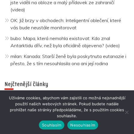
jste viděli na obloze a malý přídavek ze zahraničí
(videa)
OK
:
Již brzy v obchodech: Inteligentní oblečení, které
vás bude neustále monitorovat
bubo
:
Mapa, která nemohla existovat: Kdo znal
Antarktidu dřív, než byla oficiálně objevena? (video)
milan
:
Kanada: Starší ženě byla poskytnuta eutanazie i
přesto, že s tím nesouhlasila ona ani její rodina
Nejčtenější články
Užíváme cookies, abychom vám zajistili co možná nejsnadnější
použití našich webových stránek. Pokud budete nadále
prohlížet naše stránky předpokládáme, že s použitím cookies
souhlasíte.
Souhlasím
Nesouhlasím