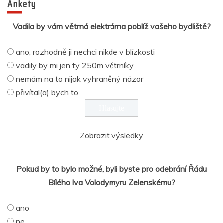
Ankety
Vadila by vám větrná elektrárna poblíž vašeho bydliště?
ano, rozhodně ji nechci nikde v blízkosti
vadily by mi jen ty 250m větrníky
nemám na to nijak vyhraněný názor
přivítal(a) bych to
Zobrazit výsledky
Pokud by to bylo možné, byli byste pro odebrání Řádu
Bílého lva Volodymyru Zelenskému?
ano
ne