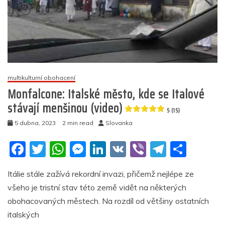
multikulturní obohacení
Monfalcone: Italské město, kde se Italové
stávají menšinou (video)
5 (15)
5 dubna, 2023
2 min read
Slovanka
F
T
W
M
Li
V
Vi
T
S
a
w
h
e
n
K
b
el
h
Itálie stále zažívá rekordní invazi, přičemž nejlépe ze
c
itt
at
ss
k
er
e
ar
všeho je tristní stav této země vidět na některých
e
er
s
e
e
gr
e
obohacovaných městech. Na rozdíl od většiny ostatních
b
A
n
dI
a
italských