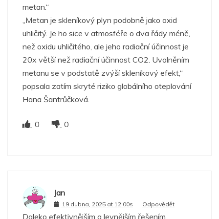
metan.“
„Metan je skleníkový plyn podobně jako oxid
uhličitý. Je ho sice v atmosféře o dva řády méně,
než oxidu uhličitého, ale jeho radiační účinnost je
20x větší než radiační účinnost CO2. Uvolněním
metanu se v podstatě zvýší skleníkový efekt,“
popsala zatím skryté riziko globálního oteplování
Hana Šantrůčková.
0
0
Jan
19 dubna, 2025 at 12:00s
Odpovědět
Daleko efektivnějším a levnějším řešením