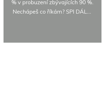
% v probuzení zbývajících 90 %.
Nechápeš co říkám? SPI DÁL...