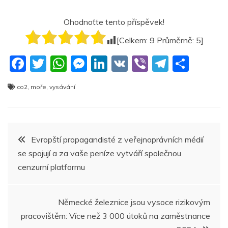
Ohodnoťte tento příspěvek!
[Celkem:
9
Průměrně:
5
]
F
T
W
M
Li
V
Vi
T
S
a
w
h
e
n
K
b
el
h
co2
,
moře
,
vysávání
c
itt
at
ss
k
er
e
ar
e
er
s
e
e
gr
e
b
A
n
dI
a
Navigace
Evropští propagandisté z veřejnoprávních médií
o
p
g
n
m
se spojují a za vaše peníze vytváří společnou
pro
o
p
er
cenzurní platformu
k
příspěvek
Německé železnice jsou vysoce rizikovým
pracovištěm: Více než 3 000 útoků na zaměstnance