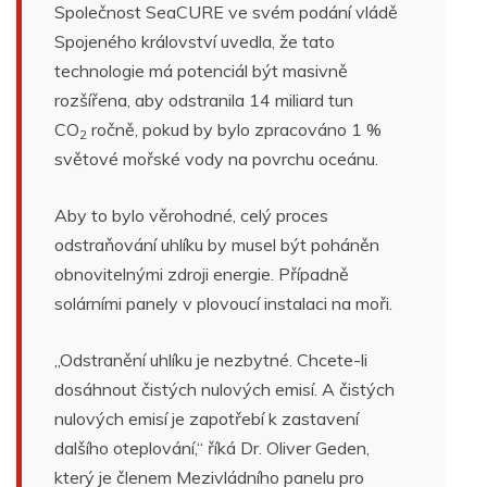
Společnost SeaCURE ve svém podání vládě
Spojeného království uvedla, že tato
technologie má potenciál být masivně
rozšířena, aby odstranila 14 miliard tun
CO
ročně, pokud by bylo zpracováno 1 %
2
světové mořské vody na povrchu oceánu.
Aby to bylo věrohodné, celý proces
odstraňování uhlíku by musel být poháněn
obnovitelnými zdroji energie. Případně
solárními panely v plovoucí instalaci na moři.
„Odstranění uhlíku je nezbytné. Chcete-li
dosáhnout čistých nulových emisí. A čistých
nulových emisí je zapotřebí k zastavení
dalšího oteplování,“ říká Dr. Oliver Geden,
který je členem Mezivládního panelu pro