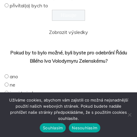
přivítal(a) bych to
Zobrazit výsledky
Pokud by to bylo možné, byli byste pro odebrání Řádu
Bílého lva Volodymyru Zelenskému?
ano
ne
je mi to jedno
Užíváme cookies, abychom vám zajistili co možná nejsnadnější
použití našich webových stránek. Pokud budete nadále
prohlížet naše stránky předpokládáme, že s použitím cookies
souhlasíte.
Zobrazit výsledky
Souhlasím
Nesouhlasím