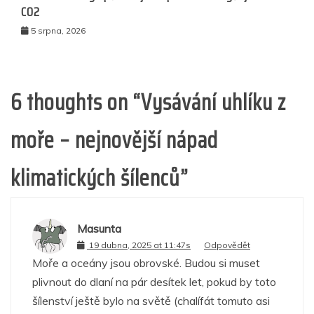
CO2
5 srpna, 2026
6 thoughts on “
Vysávání uhlíku z
moře – nejnovější nápad
klimatických šílenců
”
Masunta
19 dubna, 2025 at 11:47s
Odpovědět
Moře a oceány jsou obrovské. Budou si muset
plivnout do dlaní na pár desítek let, pokud by toto
šílenství ještě bylo na světě (chalífát tomuto asi