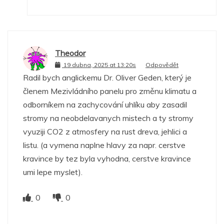
Theodor
19 dubna, 2025 at 13:20s
Odpovědět
Radil bych anglickemu Dr. Oliver Geden, který je
členem Mezivládního panelu pro změnu klimatu a
odborníkem na zachycování uhlíku aby zasadil
stromy na neobdelavanych mistech a ty stromy
vyuziji CO2 z atmosfery na rust dreva, jehlici a
listu. (a vymena naplne hlavy za napr. cerstve
kravince by tez byla vyhodna, cerstve kravince
umi lepe myslet).
0
0