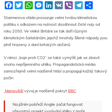
F
T
W
M
Li
V
Vi
T
S
a
w
h
e
n
K
b
el
h
Starmerova vláda prosazuje velmi tvrdou klimatickou
c
itt
at
ss
k
er
e
ar
politiku s odkazem na nutnost dosáhnout čisté nuly od
e
er
s
e
e
gr
e
roku 2050. Ve Velké Británii se tak daří různým
b
A
n
dI
a
klimatickým šarlatánům, jejichž mnohdy šílené nápady jsou
o
p
g
n
m
plně hrazeny z daní britských občanů.
o
p
er
V rámci „boje proti CO2“ se také vymýšlí, jak se zbavit
k
onoho nepříjemného uhlíku. Propagandistická média
samozřejmě velmi nadšeně hlásí a propagují každý takový
počin.
Nejnovější
vývoj je nadšeně pokryt
BBC
:
Na jižním pobřeží Anglie začal fungovat
převratný projekt vysávání uhlíku z moře.