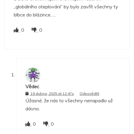
„globálního oteplování“ by bylo zavřít všechny ty
blbce do blázince…..
0
0
Vědec
19 dubna, 2025 at 12:47s
Odpovědět
Úžasné, že nás to všechny nenapadlo už
dávno.
0
0