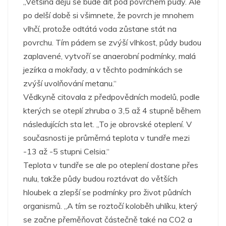
„Většina dějů se bude dít pod povrchem půdy. Ale
po delší době si všimnete, že povrch je mnohem
vlhčí, protože odtátá voda zůstane stát na
povrchu. Tím pádem se zvýší vlhkost, půdy budou
zaplavené, vytvoří se anaerobní podmínky, malá
jezírka a mokřady, a v těchto podmínkách se
zvýší uvolňování metanu.“
Vědkyně citovala z předpovědních modelů, podle
kterých se oteplí zhruba o 3,5 až 4 stupně během
následujících sta let. „To je obrovské oteplení. V
současnosti je průměrná teplota v tundře mezi
-13 až -5 stupni Celsia.“
Teplota v tundře se ale po oteplení dostane přes
nulu, takže půdy budou roztávat do větších
hloubek a zlepší se podmínky pro život půdních
organismů. „A tím se roztočí koloběh uhlíku, který
se začne přeměňovat částečně také na CO2 a