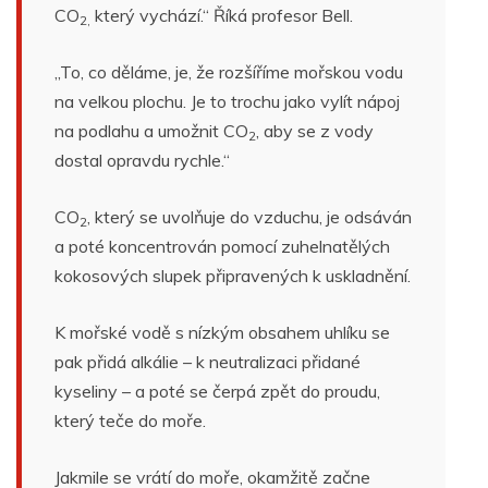
CO
který vychází.“ Říká profesor Bell.
2,
„To, co děláme, je, že rozšíříme mořskou vodu
na velkou plochu. Je to trochu jako vylít nápoj
na podlahu a umožnit CO
, aby se z vody
2
dostal opravdu rychle.“
CO
, který se uvolňuje do vzduchu, je odsáván
2
a poté koncentrován pomocí zuhelnatělých
kokosových slupek připravených k uskladnění.
K mořské vodě s nízkým obsahem uhlíku se
pak přidá alkálie – k neutralizaci přidané
kyseliny – a poté se čerpá zpět do proudu,
který teče do moře.
Jakmile se vrátí do moře, okamžitě začne