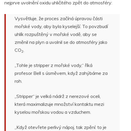
nejprve uvolnění oxidu uhličitého
zpět
do atmosféry:
Vysvětluje, že proces začíná úpravou části
mořské vody, aby byla kyselejší. To povzbudí
uhlík rozpuštěný v mořské vodě, aby se
změnil na plyn a uvolnil se do atmosféry jako
CO
.
2
„Tohle je stripper z mořské vody,“ říká
profesor Bell s úsměvem, když zahýbáme za
roh.
„Stripper“ je velká nádrž z nerezové oceli,
která maximalizuje množství kontaktu mezi
kyselou mořskou vodou a vzduchem.
„Když otevřete perlivý nápoj, tak zpění: to je