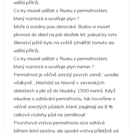
udělá přítrž).
Co by museli udělat v Rusku s permafrostem,
který rozmrzá a uvolňuje plyn ?
Moře a oceány jsou obrovské. Budou si muset
plivnout do dlaní na pár desítek let, pokud by toto
šílenství ještě bylo na světě (chalífát tomuto asi
udělá přítrž).
Co by museli udělat v Rusku s permafrostem,
který rozmrzá a uvolňuje plyn metan ?
Permafrost je věčně zmrzlý povrch země,“ uvedla
vědkyně. „Nachází se hlavně v severských
oblastech a jde až do hloubky 1500 metrů. Když
mluvíme o odtávání permafrostu, tak hovoříme o
věčně zmrzlých půdách, které zaujímají asi 8 %
celkové rozlohy půd na zeměkouli.“
Povrchová vrstva permafrostu sice odtává
během letní sezóny, ale spodní vrstva přibližně od