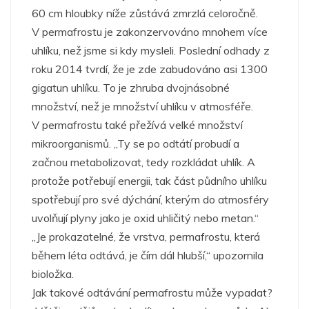
60 cm hloubky níže zůstává zmrzlá celoročně.
V permafrostu je zakonzervováno mnohem více
uhlíku, než jsme si kdy mysleli. Poslední odhady z
roku 2014 tvrdí, že je zde zabudováno asi 1300
gigatun uhlíku. To je zhruba dvojnásobné
množství, než je množství uhlíku v atmosféře.
V permafrostu také přežívá velké množství
mikroorganismů. „Ty se po odtátí probudí a
začnou metabolizovat, tedy rozkládat uhlík. A
protože potřebují energii, tak část půdního uhlíku
spotřebují pro své dýchání, kterým do atmosféry
uvolňují plyny jako je oxid uhličitý nebo metan.“
„Je prokazatelné, že vrstva, permafrostu, která
během léta odtává, je čím dál hlubší,“ upozornila
bioložka.
Jak takové odtávání permafrostu může vypadat?