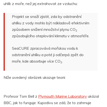
uhlík z moře, než jej extrahovat ze vzduchu:
Projekt se snaží zjistit, zda by odstranění
uhlíku z vody mohlo být nákladově efektivním
způsobem snížení množství plynu CO
2
způsobujícího oteplování klimatu v atmosféře.
SeaCURE zpracovává mořskou vodu k
odstranění uhlíku a poté ji odčerpá zpět do
moře, kde absorbuje více CO
.
2
Níže uvedený obrázek ukazuje teorii:
Profesor Tom Bell z
Plymouth Marine Laboratory
ukázal
BBC, jak to funguje. Kupodivu se zdá, že to zahrnuje