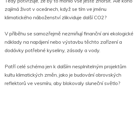
Tedy potvrzuje, že by to mohlo vše ještě zhoršit. Ale koho
zajímá život v oceánech, když se tím ve jménu
klimatického náboženství zlikviduje další CO2?
V příběhu se samozřejmě nezmiňují finanční ani ekologické
náklady na napájení nebo výstavbu těchto zařízení a
dodávky potřebné kyseliny, zásady a vody.
Patří celé schéma jen k dalším nesplnitelným projektům
kultu klimatických změn, jako je budování obrovských
reflektorů ve vesmíru, aby blokovaly sluneční světlo?