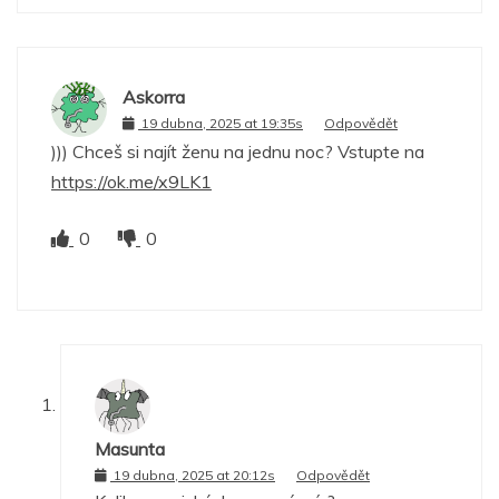
Askorra
19 dubna, 2025 at 19:35s
Odpovědět
))) Chceš si najít ženu na jednu noc? Vstupte na
https://ok.me/x9LK1
0
0
Masunta
19 dubna, 2025 at 20:12s
Odpovědět