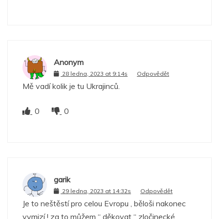
Anonym
28 ledna, 2023 at 9:14s
Odpovědět
Mě vadí kolik je tu Ukrajinců.
0
0
garik
29 ledna, 2023 at 14:32s
Odpovědět
Je to neštěstí pro celou Evropu , běloši nakonec
vymizí ! za to můžem “ děkovat “ zločinecké