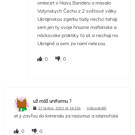
omlacet o hlavu Banderu a masakr
Volynskych Čechu z 2 světové války
Ukrajinskou zgerbu tady nechci tahaji
sem jen ty svoje hnusne mafianske a
náckovske praktiky to at si nechaji na
Ukrajině a sem za namí nelezou
0
0
už máš uniformu ?
27 ledna, 2023 at 16:20s
Odpovědět
at ji zavřou do kriminalu za rasismus a islamofobii
0
0