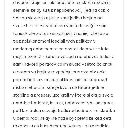
chvoste krajin eu. ale ono sa to coskoro rozsiri aj
sem(nie ze by tu uz nepobehovali). jedina dobra
vec na slovensku je ze sme jedina krajina na
svete bez mesity a to len vdaka ficovi(nie som
fanusik ale za toto si zasluzi uznanie). ale to sa
tiez najskor zmeni lebo silnych politkov v
modernej dobe nemozno dostat do pozicie kde
maju moznost relane o veciach rozohovat. ludia si
sami navolia politikov co im slubia vsetko co chcu
a potom sa krajiny rozpadaju pretoze obcania
potom hadzu vinu na politikov, nie na seba. vid
rusko alebo cina kde je kvazi diktatura. jedine
stabilne a prosperujuce krajiny ktore si drzia svoje
narodne hodnoty, kulturu, nabozenstvo…..imigraciu
pod kontrolou a svoje tradicne hodnoty. to skratka
v demokracii nikdy nemoze byt pretoze ked deti
rozhoduju co budud mat na veceru, a nie rodicia,