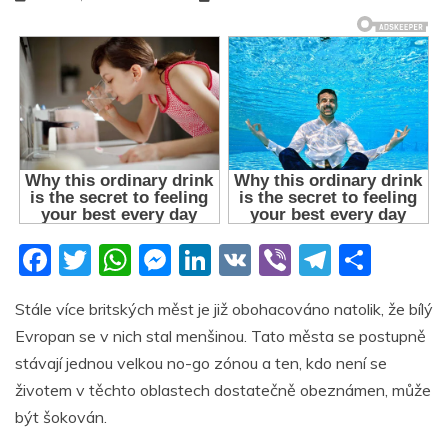
F
T
W
M
Li
V
Vi
T
S
a
w
h
e
n
K
b
el
h
Stále více britských měst je již obohacováno natolik, že bílý
c
itt
at
ss
k
er
e
ar
Evropan se v nich stal menšinou. Tato města se postupně
e
er
s
e
e
gr
e
stávají jednou velkou no-go zónou a ten, kdo není se
b
A
n
dI
a
životem v těchto oblastech dostatečně obeznámen, může
o
p
g
n
m
být šokován.