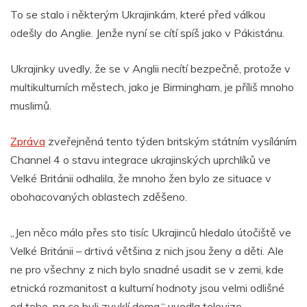
o
p
er
To se stalo i některým Ukrajinkám, které před válkou
k
odešly do Anglie. Jenže nyní se cítí spíš jako v Pákistánu.
Ukrajinky uvedly, že se v Anglii necítí bezpečně, protože v
multikulturních městech, jako je Birmingham, je příliš mnoho
muslimů.
Zpráva
zveřejněná tento týden britským státním vysíláním
Channel 4 o stavu integrace ukrajinských uprchlíků ve
Velké Británii odhalila, že mnoho žen bylo ze situace v
obohacovaných oblastech zděšeno.
„Jen něco málo přes sto tisíc Ukrajinců hledalo útočiště ve
Velké Británii – drtivá většina z nich jsou ženy a děti. Ale
ne pro všechny z nich bylo snadné usadit se v zemi, kde
etnická rozmanitost a kulturní hodnoty jsou velmi odlišné
od toho, na co byli zvyklí doma,“ uvedla televize.