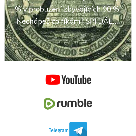
% v probuzení zbývajících 90 %.
Nechápeš co říkám? SPI DÁL...