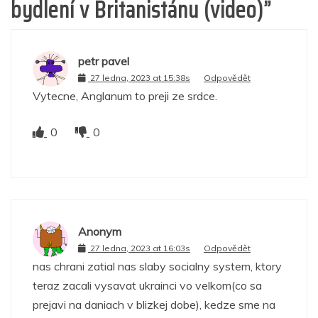
bydlení v Britanistánu (video)
”
petr pavel
27 ledna, 2023 at 15:38s
Odpovědět
Vytecne, Anglanum to preji ze srdce.
0
0
Anonym
27 ledna, 2023 at 16:03s
Odpovědět
nas chrani zatial nas slaby socialny system, ktory
teraz zacali vysavat ukrainci vo velkom(co sa
prejavi na daniach v blizkej dobe), kedze sme na