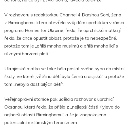
V rozhovoru s redaktorkou Channel 4 Darshou Soni, žena
z Birminghamu, která otevřela svůj dům uprchlíkům v rámci
programu Homes for Ukraine, řekla, že uprchlická matka jí
řekla, že chce opustit oblast, protože je to nebezpečné,
protože tam je „příliš mnoho muslimů a příliš mnoho lidí s
různými barvami pleti.“
Ukrajinská matka se také bála poslat svého syna do místní
školy, ve které „většina dětí byla černá a asijská“ a protože
tam „nebylo dost bílých dětí“.
Veřejnoprávní stanice pak udělala rozhovor s uprchlicí
Oksanou, která řekla, že přišla z „nejlepší části Kyjeva do
nejhorší oblasti Birminghamu“ a že je znepokojena
potenciálním islámským terorismem.