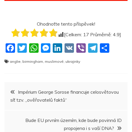
Ohodnoťte tento příspěvek!
[Celkem:
17
Průměrně:
4.9
]
F
T
W
M
Li
V
Vi
T
S
a
w
h
e
n
K
b
el
h
anglie
,
birmingham
,
muslimové
,
ukrajinky
c
itt
at
ss
k
er
e
ar
e
er
s
e
e
gr
e
b
A
n
dI
a
Navigace
Impérium George Sorose financuje celosvětovou
o
p
g
n
m
síť tzv. „ověřovatelů faktů“
pro
o
p
er
k
příspěvek
Bude EU prvním územím, kde bude povinná ID
propojena i s vaší DNA?