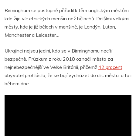
Birmingham se postupně přiřadil k těm anglickým městům,
kde žije víc etnických menšin než bělochů. Dalšími velkými
městy, kde je již běloch v menšině, je Londýn, Luton,
Manchester a Leicester…
Ukrajinci nejsou jediní, kdo se v Birminghamu necítí
bezpečně. Průzkum z roku 2018 označil město za
nejnebezpečnější ve Velké Británii, přičemž
42 procent
obyvatel prohlásilo, že se bojí vycházet do ulic města, a to i
během dne.