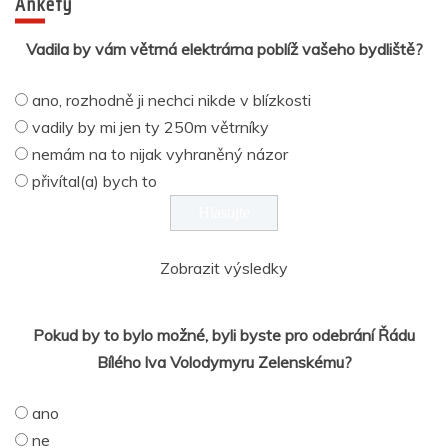
Ankety
Vadila by vám větrná elektrárna poblíž vašeho bydliště?
ano, rozhodně ji nechci nikde v blízkosti
vadily by mi jen ty 250m větrníky
nemám na to nijak vyhraněný názor
přivítal(a) bych to
Zobrazit výsledky
Pokud by to bylo možné, byli byste pro odebrání Řádu
Bílého lva Volodymyru Zelenskému?
ano
ne