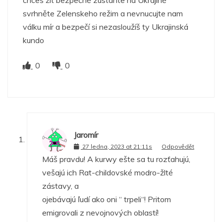
svrhněte Zelenskeho režim a nevnucujte nam
válku mír a bezpečí si nezasloužíš ty Ukrajinská
kundo
0
0
Jaromír
27 ledna, 2023 at 21:11s
Odpovědět
Máš pravdu! A kurwy ešte sa tu rozťahujú,
vešajú ich Rat-childovské modro-žlté
zástavy, a
ojebávajú ľudí ako oni “ trpeli“! Pritom
emigrovali z nevojnových oblastí!