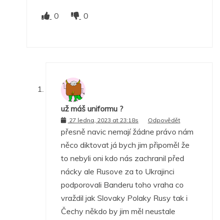
0
0
už máš uniformu ?
27 ledna, 2023 at 23:18s
Odpovědět
přesně navic nemají žádne právo nám
něco diktovat já bych jim připoměl že
to nebyli oni kdo nás zachranil před
nácky ale Rusove za to Ukrajinci
podporovali Banderu toho vraha co
vraždil jak Slovaky Polaky Rusy tak i
Čechy někdo by jim měl neustale