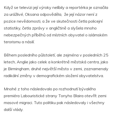
Když se televizi její výroky nelíbily a reportérka je označila
za urážlivé, Oksana odpověděla, že její názor není z
pozice nevědomosti, a že ve skutečnosti četla policejní
statistiky, četla zprávy v angličtině a slyšela mnoho
nebezpečných příběhů od místních obyvatel o islámském
terorismu a násilí.
Během posledního půlstoletí, ale zejména v posledních 25
letech, Anglie jako celek a konkrétně městská centra, jako
je Birmingham, druhé největší město v zemi, zaznamenaly
radikální změny v demografickém složení obyvatelstva.
Mnohé z toho následovalo po rozhodnutí bývalého
premiéra Labouristické strany Tonyho Blaira otevřít zemi
masové migraci. Tuto politiku pak následovaly i všechny
další vlády.