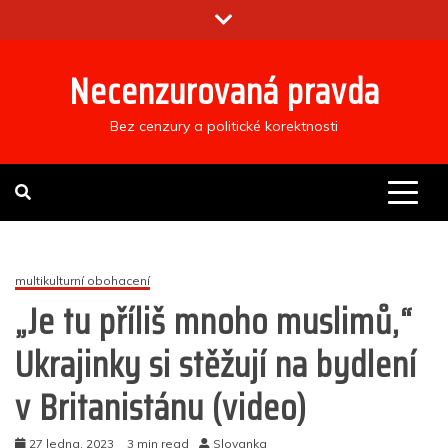
Skip
to
content
Necenzurovaná pravda
Bez cenzury a politické korektnosti
multikulturní obohacení
„Je tu příliš mnoho muslimů,“
Ukrajinky si stěžují na bydlení
v Britanistánu (video)
27 ledna, 2023
3 min read
Slovanka