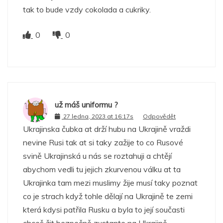
tak to bude vzdy cokolada a cukriky.
0
0
už máš uniformu ?
27 ledna, 2023 at 16:17s
Odpovědět
Ukrajinska čubka at drží hubu na Ukrajině vraždi
nevine Rusi tak at si taky zažije to co Rusové
svině Ukrajinská u nás se roztahuji a chtějí
abychom vedli tu jejich zkurvenou válku at ta
Ukrajinka tam mezi muslimy žije musí taky poznat
co je strach když tohle dělají na Ukrajině te zemi
která kdysi patřila Rusku a byla to její současti
chceš žit bezpečně zustante na Ukrajině