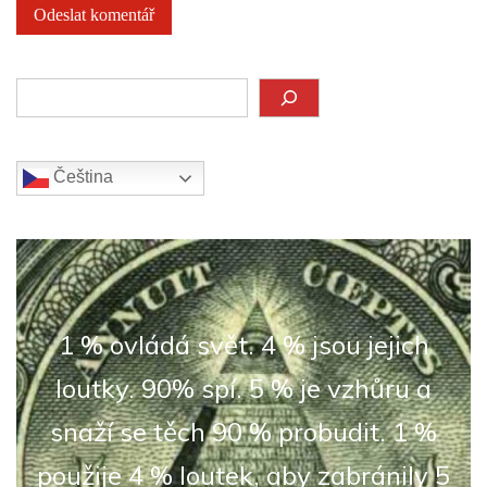
Hledat
Čeština‎
1 % ovládá svět. 4 % jsou jejich
loutky. 90% spí. 5 % je vzhůru a
snaží se těch 90 % probudit. 1 %
použije 4 % loutek, aby zabránily 5