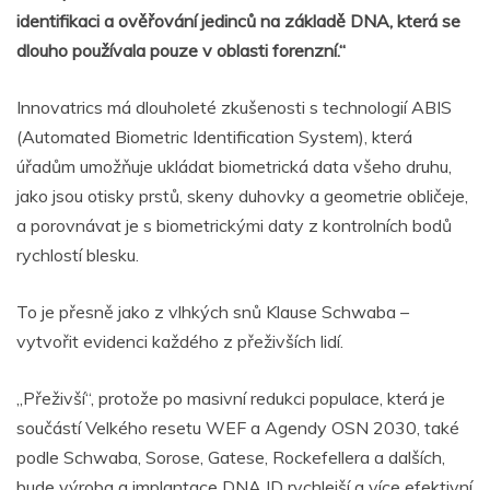
identifikaci a ověřování jedinců na základě DNA, která se
dlouho používala pouze v oblasti forenzní.“
Innovatrics má dlouholeté zkušenosti s technologií ABIS
(Automated Biometric Identification System), která
úřadům umožňuje ukládat biometrická data všeho druhu,
jako jsou otisky prstů, skeny duhovky a geometrie obličeje,
a porovnávat je s biometrickými daty z kontrolních bodů
rychlostí blesku.
To je přesně jako z vlhkých snů Klause Schwaba –
vytvořit evidenci každého z přeživších lidí.
„Přeživší“, protože po masivní redukci populace, která je
součástí Velkého resetu WEF a Agendy OSN 2030, také
podle Schwaba, Sorose, Gatese, Rockefellera a dalších,
bude výroba a implantace DNA ID rychlejší a více efektivní