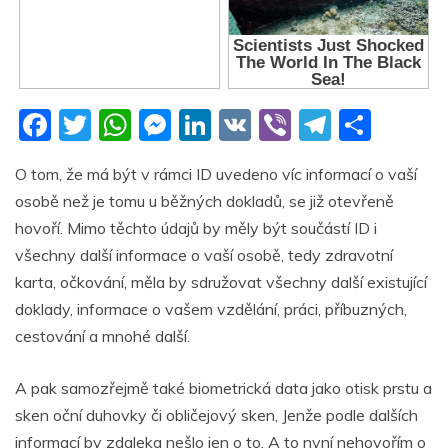
F
T
W
M
Li
V
Vi
T
S
a
w
h
e
n
K
b
el
h
O tom, že má být v rámci ID uvedeno víc informací o vaší
c
itt
at
ss
k
er
e
ar
osobě než je tomu u běžných dokladů, se již otevřeně
e
er
s
e
e
gr
e
hovoří. Mimo těchto údajů by měly být součástí ID i
b
A
n
dI
a
všechny další informace o vaší osobě, tedy zdravotní
o
p
g
n
m
karta, očkování, měla by sdružovat všechny další existující
o
p
er
doklady, informace o vašem vzdělání, práci, příbuzných,
cestování a mnohé další.
k
A pak samozřejmě také biometrická data jako otisk prstu a
sken oční duhovky či obličejový sken, Jenže podle dalších
informací by zdaleka nešlo jen o to. A to nyní nehovořím o