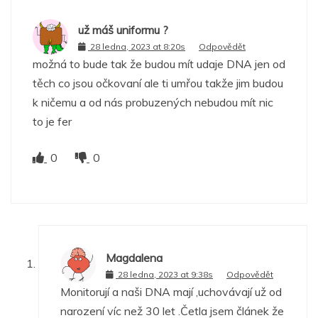
už máš uniformu ?
28 ledna, 2023 at 8:20s
Odpovědět
možná to bude tak že budou mít udaje DNA jen od
těch co jsou očkovaní ale ti umřou takže jim budou
k ničemu a od nás probuzených nebudou mít nic
to je fer
0
0
Magdalena
28 ledna, 2023 at 9:38s
Odpovědět
Monitorují a naši DNA mají ,uchovávají už od
narození víc než 30 let .Četla jsem článek že