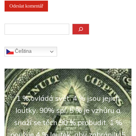
Hledat
Čeština‎
1 % ovládá svět. 4 % jsou jejich
loutky. 90% spí. 5 % je vzhůru a
snaží se těch 90 % probudit. 1 %
použije 4 % loutek, aby zabránily 5