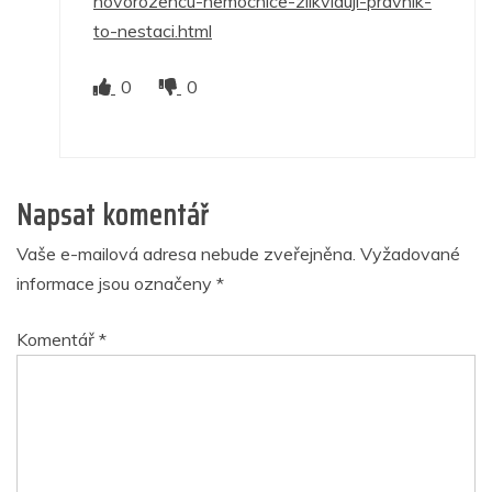
novorozencu-nemocnice-zlikviduji-pravnik-
to-nestaci.html
0
0
Napsat komentář
Vaše e-mailová adresa nebude zveřejněna.
Vyžadované
informace jsou označeny
*
Komentář
*