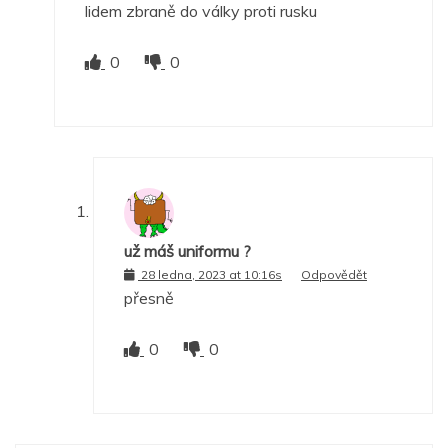
lidem zbraně do války proti rusku
0
0
už máš uniformu ?
28 ledna, 2023 at 10:16s
Odpovědět
přesně
0
0