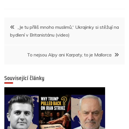
c
itt
at
ss
k
er
e
ar
e
er
s
e
e
gr
e
b
A
n
dI
a
Navigace
„Je tu příliš mnoho muslimů,“ Ukrajinky si stěžují na
o
p
g
n
m
bydlení v Britanistánu (video)
pro
o
p
er
k
příspěvek
To nejsou Alpy ani Karpaty, to je Mallorca
Související články