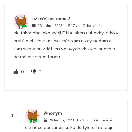
už máš uniformu ?
28 ledna, 2023 at 8:17s
Odpovědět
nic takového jako svoji DNA, sken duhovky, otisky
prstů a obličeje ani nic jiného jim nikdy nedám o
tom si mohou zdát jen ve svých vlhkých snech o
de mě nic nedostanou.
0
0
Anonym
28 ledna, 2023 at 9:31s
Odpovědět
ale něco dostanou kulku do týla až rozdají