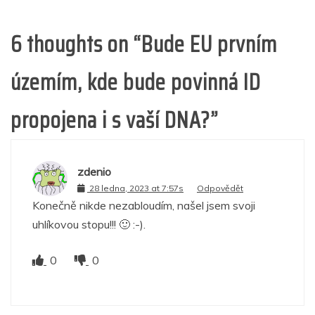
6 thoughts on “
Bude EU prvním
územím, kde bude povinná ID
propojena i s vaší DNA?
”
zdenio
28 ledna, 2023 at 7:57s
Odpovědět
Konečně nikde nezabloudím, našel jsem svoji
uhlíkovou stopu!!! 🙂 :-).
0
0