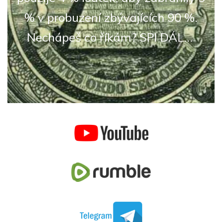
% v probuzení zbývajících 90 %.
Nechápeš co říkám? SPI DÁL...