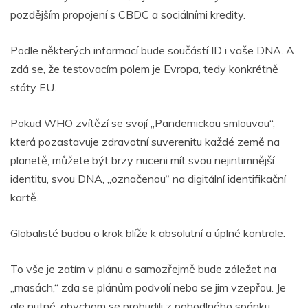
pozdějším propojení s CBDC a sociálními kredity.
Podle některých informací bude součástí ID i vaše DNA. A
zdá se, že testovacím polem je Evropa, tedy konkrétně
státy EU.
Pokud WHO zvítězí se svojí „Pandemickou smlouvou“,
která pozastavuje zdravotní suverenitu každé země na
planetě, můžete být brzy nuceni mít svou nejintimnější
identitu, svou DNA, „označenou“ na digitální identifikační
kartě.
Globalisté budou o krok blíže k absolutní a úplné kontrole.
To vše je zatím v plánu a samozřejmě bude záležet na
„masách,“ zda se plánům podvolí nebo se jim vzepřou. Je
ale nutné, abychom se probudili z pohodlného spánku,