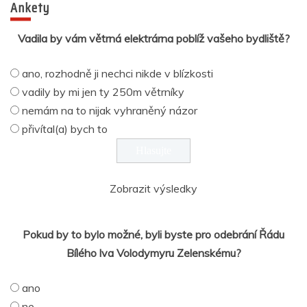
Ankety
Vadila by vám větrná elektrárna poblíž vašeho bydliště?
ano, rozhodně ji nechci nikde v blízkosti
vadily by mi jen ty 250m větrníky
nemám na to nijak vyhraněný názor
přivítal(a) bych to
Zobrazit výsledky
Pokud by to bylo možné, byli byste pro odebrání Řádu
Bílého lva Volodymyru Zelenskému?
ano
ne