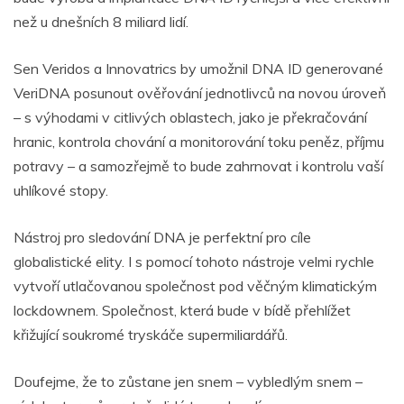
než u dnešních 8 miliard lidí.
Sen Veridos a Innovatrics by umožnil DNA ID generované
VeriDNA posunout ověřování jednotlivců na novou úroveň
– s výhodami v citlivých oblastech, jako je překračování
hranic, kontrola chování a monitorování toku peněz, příjmu
potravy – a samozřejmě to bude zahrnovat i kontrolu vaší
uhlíkové stopy.
Nástroj pro sledování DNA je perfektní pro cíle
globalistické elity. I s pomocí tohoto nástroje velmi rychle
vytvoří utlačovanou společnost pod věčným klimatickým
lockdownem. Společnost, která bude v bídě přehlížet
křižující soukromé tryskáče supermiliardářů.
Doufejme, že to zůstane jen snem – vybledlým snem –