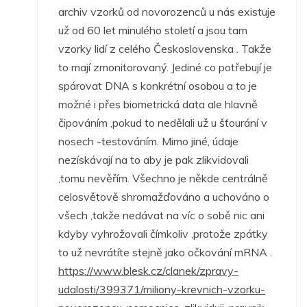
archiv vzorků od novorozenců u nás existuje
už od 60 let minulého století a jsou tam
vzorky lidí z celého Československa . Takže
to mají zmonitorovaný. Jediné co potřebují je
spárovat DNA s konkrétní osobou a to je
možné i přes biometrická data ale hlavně
čipováním ,pokud to nedělali už u šťourání v
nosech -testováním. Mimo jiné, údaje
nezískávají na to aby je pak zlikvidovali
,tomu nevěřím. Všechno je někde centrálně
celosvětově shromažďováno a uchováno o
všech ,takže nedávat na víc o sobě nic ani
kdyby vyhrožovali čímkoliv ,protože zpátky
to už nevrátíte stejně jako očkování mRNA .
https://www.blesk.cz/clanek/zpravy-
udalosti/399371/miliony-krevnich-vzorku-