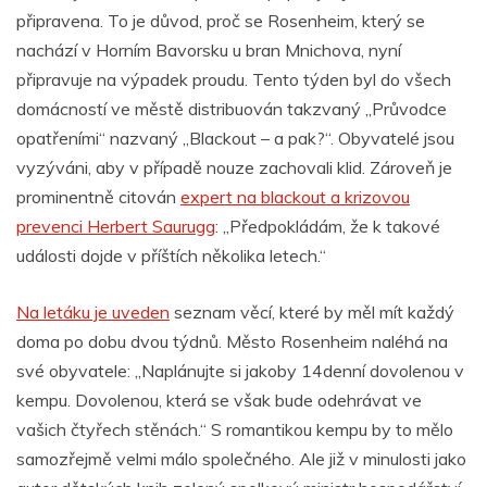
připravena. To je důvod, proč se Rosenheim, který se
nachází v Horním Bavorsku u bran Mnichova, nyní
připravuje na výpadek proudu. Tento týden byl do všech
domácností ve městě distribuován takzvaný „Průvodce
opatřeními“ nazvaný „Blackout – a pak?“. Obyvatelé jsou
vyzýváni, aby v případě nouze zachovali klid. Zároveň je
prominentně citován
expert na blackout a krizovou
prevenci Herbert Saurugg
: „Předpokládám, že k takové
události dojde v příštích několika letech.“
Na letáku je uveden
seznam věcí, které by měl mít každý
doma po dobu dvou týdnů. Město Rosenheim naléhá na
své obyvatele: „Naplánujte si jakoby 14denní dovolenou v
kempu. Dovolenou, která se však bude odehrávat ve
vašich čtyřech stěnách.“ S romantikou kempu by to mělo
samozřejmě velmi málo společného. Ale již v minulosti jako