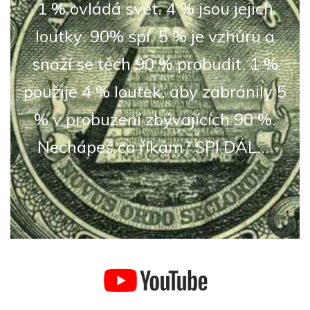
1 % ovládá svět. 4 % jsou jejich
loutky. 90% spí. 5 % je vzhůru a
snaží se těch 90 % probudit. 1 %
použije 4 % loutek, aby zabránily 5
% v probuzení zbývajících 90 %.
Nechápeš co říkám? SPI DÁL...