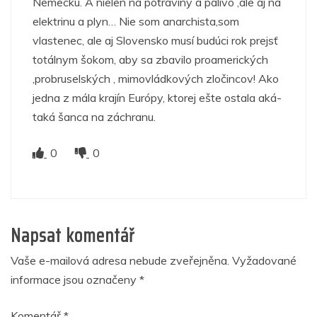
Nemecku. A nielen na potraviny a palivo ,ale aj na
elektrinu a plyn… Nie som anarchista,som
vlastenec, ale aj Slovensko musí budúci rok prejsť
totálnym šokom, aby sa zbavilo proamerických
,probruselských , mimovládkových zločincov! Ako
jedna z mála krajín Európy, ktorej ešte ostala aká-
taká šanca na záchranu.
0
0
Napsat komentář
Vaše e-mailová adresa nebude zveřejněna.
Vyžadované
informace jsou označeny
*
Komentář
*