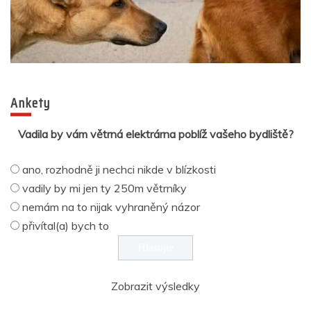
Ankety
Vadila by vám větrná elektrárna poblíž vašeho bydliště?
ano, rozhodně ji nechci nikde v blízkosti
vadily by mi jen ty 250m větrníky
nemám na to nijak vyhraněný názor
přivítal(a) bych to
Zobrazit výsledky