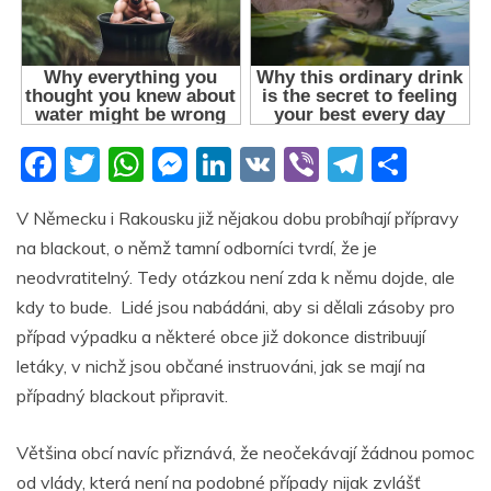
F
T
W
M
Li
V
Vi
T
S
a
w
h
e
n
K
b
el
h
V Německu i Rakousku již nějakou dobu probíhají přípravy
c
itt
at
ss
k
er
e
ar
na blackout, o němž tamní odborníci tvrdí, že je
e
er
s
e
e
gr
e
neodvratitelný. Tedy otázkou není zda k němu dojde, ale
b
A
n
dI
a
kdy to bude. Lidé jsou nabádáni, aby si dělali zásoby pro
o
p
g
n
m
případ výpadku a některé obce již dokonce distribuují
o
p
er
letáky, v nichž jsou občané instruováni, jak se mají na
případný blackout připravit.
k
Většina obcí navíc přiznává, že neočekávají žádnou pomoc
od vlády, která není na podobné případy nijak zvlášť