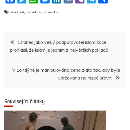
a
w
h
e
n
K
b
el
h
blackout
,
instrukce
,
německo
c
itt
at
ss
k
er
e
ar
e
er
s
e
e
gr
e
b
A
n
dI
a
Navigace
Charles jako velký podporovatel islamizace
o
p
g
n
m
prohlásil, že islám je jedním z největších pokladů
pro
o
p
er
k
příspěvek
V Londýně je manipulována cena zlata tak, aby byla
udržována na nízké úrovni
Související články