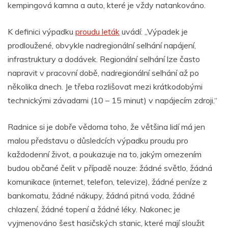
kempingová kamna a auto, které je vždy natankováno.
K definici výpadku
proudu leták
uvádí: „Výpadek je
prodloužené, obvykle nadregionální selhání napájení,
infrastruktury a dodávek. Regionální selhání lze často
napravit v pracovní době, nadregionální selhání až po
několika dnech. Je třeba rozlišovat mezi krátkodobými
technickými závadami (10 – 15 minut) v napájecím zdroji.“
Radnice si je dobře vědoma toho, že většina lidí má jen
malou představu o důsledcích výpadku proudu pro
každodenní život, a poukazuje na to, jakým omezením
budou občané čelit v případě nouze: žádné světlo, žádná
komunikace (internet, telefon, televize), žádné peníze z
bankomatu, žádné nákupy, žádná pitná voda, žádné
chlazení, žádné topení a žádné léky. Nakonec je
vyjmenováno šest hasičských stanic, které mají sloužit