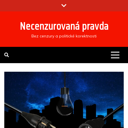
Skip
to
content
Necenzurovaná pravda
Bez cenzury a politické korektnosti