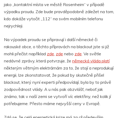
jako „kontaktní místa ve městě Rosenheim“ v případě
výpadku proudu. Zde bude pravděpodobně záležet na tom,
kdo dokáže vytočit „112“ na svém mobilním telefonu
nejrychleji.
Na výpadek proudu se připravují i další německé či
rakouské obce, o těchto přípravách na blackout jste si již
mohli přečíst například
zde
,
zde
nebo
zde
. Ve světle
nedávné zprávy, která potvrzuje, že
německá vláda platí
některým větrným elektrárnám za to, že stojí a neprodukují
energii, lze zkonstatovat, že pokud by skutečně přišel
blackout, který nyní experti předpovídají, byla by to právě
zodpovědnost vlády. A u nás pak obzvlášť, neboť jak
známo, tak v naší zemi se vytvoří víc elektřiny, než kolik jí
potřebujeme. Přesto máme nejvyšší ceny v Evropě.
Zdá se, že celá energetická krize má za cíl především