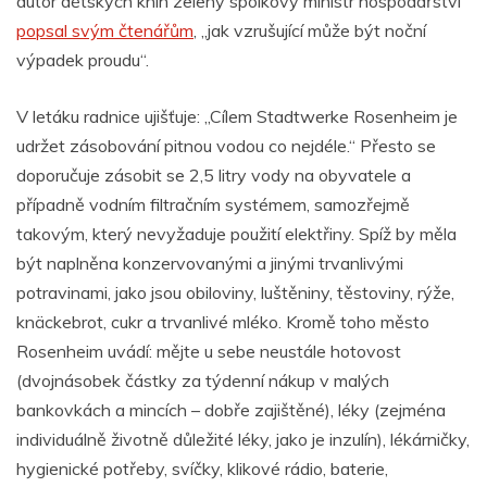
autor dětských knih zelený spolkový ministr hospodářství
popsal svým čtenářům
, „jak vzrušující může být noční
výpadek proudu“.
V letáku radnice ujišťuje: „Cílem Stadtwerke Rosenheim je
udržet zásobování pitnou vodou co nejdéle.“ Přesto se
doporučuje zásobit se 2,5 litry vody na obyvatele a
případně vodním filtračním systémem, samozřejmě
takovým, který nevyžaduje použití elektřiny. Spíž by měla
být naplněna konzervovanými a jinými trvanlivými
potravinami, jako jsou obiloviny, luštěniny, těstoviny, rýže,
knäckebrot, cukr a trvanlivé mléko. Kromě toho město
Rosenheim uvádí: mějte u sebe neustále hotovost
(dvojnásobek částky za týdenní nákup v malých
bankovkách a mincích – dobře zajištěné), léky (zejména
individuálně životně důležité léky, jako je inzulín), lékárničky,
hygienické potřeby, svíčky, klikové rádio, baterie,