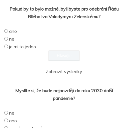
Pokud by to bylo možné, byli byste pro odebrání Řádu
Bílého lva Volodymyru Zelenskému?
ano
ne
je mi to jedno
Zobrazit výsledky
Myslíte si, že bude nejpozději do roku 2030 další
pandemie?
ne
ano