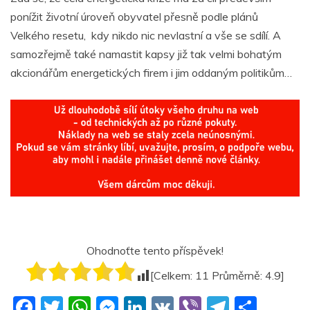
ponížit životní úroveň obyvatel přesně podle plánů
Velkého resetu, kdy nikdo nic nevlastní a vše se sdílí. A
samozřejmě také namastit kapsy již tak velmi bohatým
akcionářům energetických firem i jim oddaným politikům…
Ohodnoťte tento příspěvek!
[Celkem:
11
Průměrně:
4.9
]
F
T
W
M
Li
V
Vi
T
S