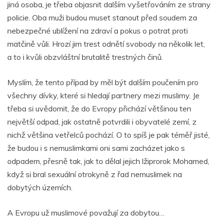
jiná osoba, je třeba objasnit dalším vyšetřováním ze strany
policie. Oba muži budou muset stanout před soudem za
nebezpečné ublížení na zdraví a pokus o potrat proti
matčině vůli. Hrozí jim trest odnětí svobody na několik let,
a to i kvůli obzvláštní brutalitě trestných činů.
Myslím, že tento případ by měl být dalším poučením pro
všechny dívky, které si hledají partnery mezi muslimy. Je
třeba si uvědomit, že do Evropy přichází většinou ten
největší odpad, jak ostatně potvrdili i obyvatelé zemí, z
nichž většina vetřelců pochází. O to spíš je pak téměř jisté,
že budou i s nemuslimkami oni sami zacházet jako s
odpadem, přesně tak, jak to dělal jejich lžiprorok Mohamed,
když si bral sexuální otrokyně z řad nemuslimek na
dobytých územích.
A Evropu už muslimové považují za dobytou…