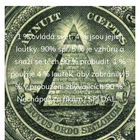
1 % ovládá svět. 4 % jsou jejich
loutky. 90% spí. 5 % je vzhůru a
snaží se těch 90 % probudit. 1 %
použije 4 % loutek, aby zabránily 5
% v probuzení zbývajících 90 %.
Nechápeš co říkám? SPI DÁL...