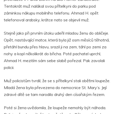
Tentokrát muž nalákal svou přítelkyni do parku pod
záminkou nákupu mobilního telefonu. Ahmad H. opět
telefonoval arabsky, krátce nato se objevil muž.
Stejně jako při prvním útoku udeřil mladou ženu do obličeje.
Opět, nastávající matce, která byla již osm měsíců těhotná,
přetáhl bundu přes hlavu, srazil ji na zem, táhl po zemi za
nohy a kopl několikrát do břicha. Poté pachatel uprchl,
Ahmad H. mezitím sám sebe slabě pořezal. Pak zavolali
policii.
Muž policistům tvrdil, že se s přítelkyní stali oběťmi loupeže.
Mladá žena byla převezena do nemocnice St. Mary’s. Její
zdravé dítě se tam narodilo druhý den císařským řezem.
Poté si žena uvědomila, že loupeže nemohly být náhoda.