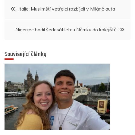
b
A
n
dI
a
Navigace
Itálie: Muslimští vetřelci rozbíjeli v Miláně auta
o
p
g
n
m
pro
o
p
er
k
Nigerijec hodil šedesátiletou Němku do kolejiště
příspěvek
Související články