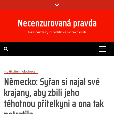
Skip
to
content
Necenzurovaná pravda
Bez cenzury a politické korektnosti
multikulturní obohacení
Německo: Syřan si najal své
krajany, aby zbili jeho
těhotnou přítelkyni a ona tak