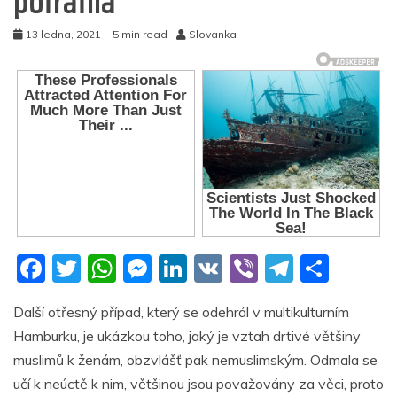
potratila
13 ledna, 2021
5 min read
Slovanka
F
T
W
M
Li
V
Vi
T
S
a
w
h
e
n
K
b
el
h
Další otřesný případ, který se odehrál v multikulturním
c
itt
at
ss
k
er
e
ar
Hamburku, je ukázkou toho, jaký je vztah drtivé většiny
e
er
s
e
e
gr
e
muslimů k ženám, obzvlášť pak nemuslimským. Odmala se
b
A
n
dI
a
učí k neúctě k nim, většinou jsou považovány za věci, proto