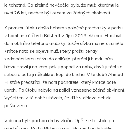
je těhotná. Co zřejmě nevěděla, bylo, že muž, kterému je
nyní 26 let, nechce být otcem za žádných okolností.
K prvnímu útoku došlo během společné procházky v parku
v hamburské čtvrti Billstedt v říjnu 2019. Ahmad H. mluvil
do mobilního telefonu arabsky, takže dívka mu nerozuměla.
Krátce nato se objevil muž, který praštil tehdy
sedmnáctiletou dívku do obličeje, přetáhl jí bundu přes
hlavu, srazil ji na zem, pak ji popadl za nohy, chvíli ji táhl za
sebou a poté ji několikrát kopl do břicha. V té době Ahmad
H. stále předstíral, že honí pachatele, který krátce poté
uprchl. Po útoku nebyla na policii vznesena žádná obvinění.
Vyšetření v té době ukázalo, že dítě v děloze nebylo
poškozeno.
V dubnu byl spáchán druhý zločin. Opět se to stalo při
procházce v Parku Blohm na ulici Horner Landstraße.