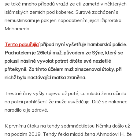
o
p
g
n
m
se také mnoho případů vražd ze cti zametá v některých
o
p
er
islámských zemích pod koberec. Surové zacházení s
nemuslimkami je pak jen napodobením jejich lžiproroka
k
Mohameda…
Tento pobuřující
případ nyní vyšetřuje hamburská policie.
Pachatelem je 26letý muž, původem ze Sýrie, který se
pokusil násilně vyvolat potrat dítěte své nezletilé
přítelkyně. Za tímto účelem muž zinscenoval útoky, při
nichž byla nastávající matka zraněna.
Trestné činy vyšly najevo až poté, co mladá žena učinila
na policii prohlášení, že muže usvědčuje. Dítě se nakonec
narodilo a je zdravé.
K prvnímu útoku na tehdy sedmnáctiletou Němku došlo už
na podzim 2019. Tehdy řekla mladá žena Ahmadovi H., že