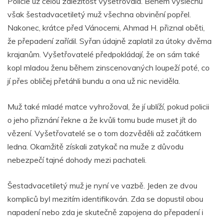
Policie už celou záležitost vyšetřovala. Během výslechu
však šestadvacetiletý muž všechna obvinění popřel.
Nakonec, krátce před Vánocemi, Ahmad H. přiznal oběti,
že přepadení zařídil. Syřan údajně zaplatil za útoky dvěma
krajanům. Vyšetřovatelé předpokládají, že on sám také
kopl mladou ženu během zinscenovaných loupeží poté, co
jí přes obličej přetáhli bundu a ona už nic neviděla.
Muž také mladé matce vyhrožoval, že jí ublíží, pokud policii
o jeho přiznání řekne a že kvůli tomu bude muset jít do
vězení. Vyšetřovatelé se o tom dozvěděli až začátkem
ledna. Okamžitě získali zatykač na muže z důvodu
nebezpečí tajné dohody mezi pachateli.
Šestadvacetiletý muž je nyní ve vazbě. Jeden ze dvou
kompliců byl mezitím identifikován. Zda se dopustil obou
napadení nebo zda je skutečně zapojena do přepadení i