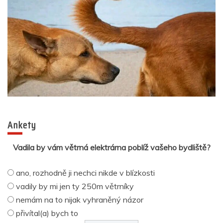
Ankety
Vadila by vám větrná elektrárna poblíž vašeho bydliště?
ano, rozhodně ji nechci nikde v blízkosti
vadily by mi jen ty 250m větrníky
nemám na to nijak vyhraněný názor
přivítal(a) bych to