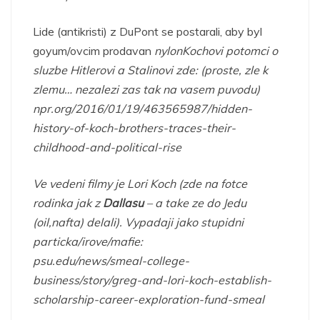
Lide (antikristi) z DuPont se postarali, aby byl
goyum/ovcim prodavan
nylon
Kochovi potomci o
sluzbe Hitlerovi a Stalinovi zde: (proste, zle k
zlemu… nezalezi zas tak na vasem puvodu)
npr.org/2016/01/19/463565987/hidden-
history-of-koch-brothers-traces-their-
childhood-and-political-rise
Ve vedeni filmy je Lori Koch (zde na fotce
rodinka jak z
Dallasu
– a take ze do Jedu
(oil,nafta) delali). Vypadaji jako stupidni
particka/irove/mafie:
psu.edu/news/smeal-college-
business/story/greg-and-lori-koch-establish-
scholarship-career-exploration-fund-smeal