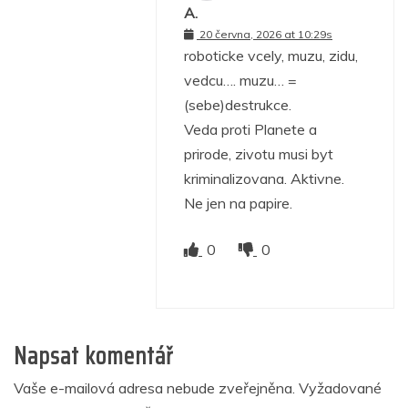
A.
20 června, 2026 at 10:29s
roboticke vcely, muzu, zidu,
vedcu…. muzu… =
(sebe)destrukce.
Veda proti Planete a
prirode, zivotu musi byt
kriminalizovana. Aktivne.
Ne jen na papire.
0
0
Napsat komentář
Vaše e-mailová adresa nebude zveřejněna.
Vyžadované