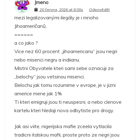
Jmeno
20 června, 2026 at 8:00s
Odpovědět
mezi legalizovanými ilegály je i mnoho
Jihoameričanů,
======
a co jako ?
Vice nez 60 procent „jihoamericanu“ jsou negri
nebo misenci negru a indiianu.
Mistni Obyvatele kteri sami sebe oznacuji za
„belochy“ jsou vetsinou misenci.
Belochu jak tomu rozumime v evrope, je v jizni
americe mene jak 1%
Ti kteri emigruji jsou ti neuspesni, a nebo clenove
kartelu kteri hledaji nova odbytiste pro drogy.
Jak asi viite, nigerijska mafie zceela vytlacila
tradicni italskou mafii, proste proto ze negri jsou