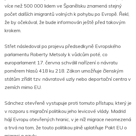
více než 500 000 lidem ve Španělsku znamená stejný
počet dalších imigrantů volných k pohybu po Evropě. Řekl,
že by očekával, že bude informován ještě před takovým
krokem.
Střet následoval po projevu předsedkyně Evropského
parlamentu Roberty Metsoly k vůdcům poté, co
europarlament 17. června schválil nařízení o návratu
poměrem hlasů 418 ku 218. Zákon umožňuje členským
státům zřídit tzv. návratové uzly nebo deportační centra v
zemích mimo EU.
Sánchez otevřeně vystupuje proti tomuto přístupu, který je
v rozporu s migrační politikou jeho levicové vlády. Madrid
hájí Evropu otevřených hranic, v je níž migrace neomezená
a trvá na tom, že touto politikou plně uplatňuje Pakt EU o
migraci a azylu.