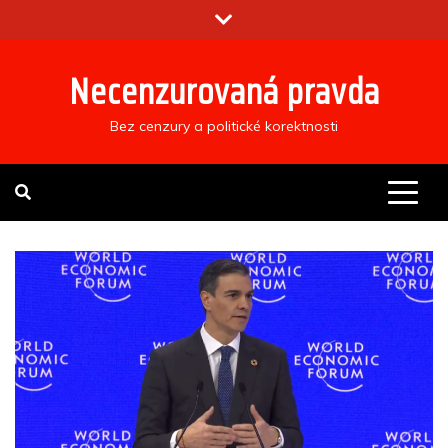
Skip
to
content
Necenzurovaná pravda
Bez cenzury a politické korektnosti