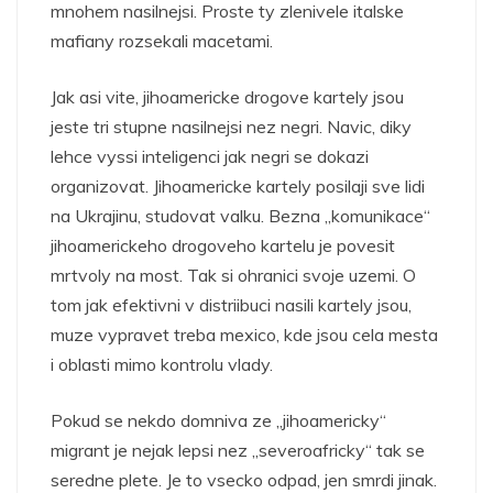
mnohem nasilnejsi. Proste ty zlenivele italske
mafiany rozsekali macetami.
Jak asi vite, jihoamericke drogove kartely jsou
jeste tri stupne nasilnejsi nez negri. Navic, diky
lehce vyssi inteligenci jak negri se dokazi
organizovat. Jihoamericke kartely posilaji sve lidi
na Ukrajinu, studovat valku. Bezna „komunikace“
jihoamerickeho drogoveho kartelu je povesit
mrtvoly na most. Tak si ohranici svoje uzemi. O
tom jak efektivni v distriibuci nasili kartely jsou,
muze vypravet treba mexico, kde jsou cela mesta
i oblasti mimo kontrolu vlady.
Pokud se nekdo domniva ze „jihoamericky“
migrant je nejak lepsi nez „severoafricky“ tak se
seredne plete. Je to vsecko odpad, jen smrdi jinak.