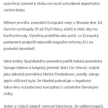
uzavřený summit k útoku na nově schválená deportační
centra bloku.
Během prvního zasedání Evropské rady v Bruselu dne 18.
června vystoupily tři až čtyři hlavy států a vlád, aby ho
konfrontovaly. Výměna proběhla den poté, co Evropský
parlament podpořil nejtvrdší imigrační reformu EU za
poslední desetiletí.
Mezi kritiky španělského premiéra patřili italská premiérka
Giorgia Meloni a belgický premiér Bart De Wever, stejně
jako dánská premiérka Mette Frederiksen, uvedly zdroje.
Jejich stížnost byla, že Madrid pokračuje v legalizaci
takového rozsahu bez konzultací s ostatními členskými
státy.
Jeden z vůdců údajně varoval Sáncheze, že udělení papírů