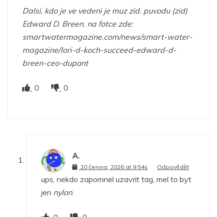
Dalsi, kdo je ve vedeni je muz zid. puvodu (zid)
Edward D. Breen. na fotce zde:
smartwatermagazine.com/news/smart-water-
magazine/lori-d-koch-succeed-edward-d-
breen-ceo-dupont
0
0
A.
20 června, 2026 at 9:54s
Odpovědět
ups, nekdo zapomnel uzavrit tag, mel to byt
jen
nylon
.
0
0