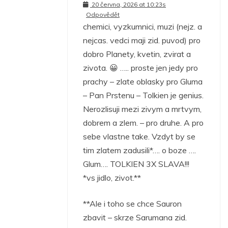
20 června, 2026 at 10:23s
Odpovědět
chemici, vyzkumnici, muzi (nejz. a
nejcas. vedci maji zid. puvod) pro
dobro Planety, kvetin, zvirat a
zivota. 😀 ….. proste jen jedy pro
prachy – zlate oblasky pro Gluma
– Pan Prstenu – Tolkien je genius.
Nerozlisuji mezi zivym a mrtvym,
dobrem a zlem. – pro druhe. A pro
sebe vlastne take. Vzdyt by se
tim zlatem zadusili*…. o boze ….
Glum…. TOLKIEN 3X SLAVA!!!
*vs jidlo, zivot.**
**Ale i toho se chce Sauron
zbavit – skrze Sarumana zid.