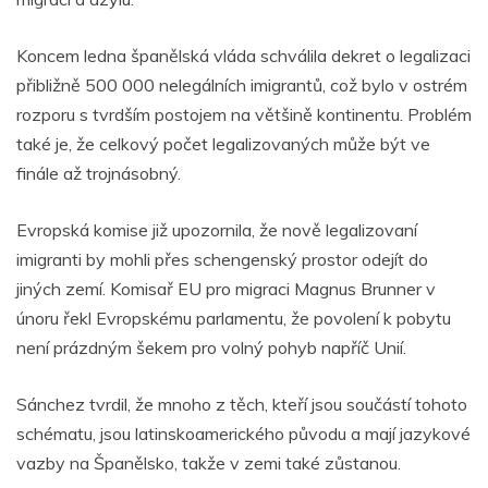
Koncem ledna španělská vláda schválila dekret o legalizaci
přibližně 500 000 nelegálních imigrantů, což bylo v ostrém
rozporu s tvrdším postojem na většině kontinentu. Problém
také je, že celkový počet legalizovaných může být ve
finále až trojnásobný.
Evropská komise již upozornila, že nově legalizovaní
imigranti by mohli přes schengenský prostor odejít do
jiných zemí. Komisař EU pro migraci Magnus Brunner v
únoru řekl Evropskému parlamentu, že povolení k pobytu
není prázdným šekem pro volný pohyb napříč Unií.
Sánchez tvrdil, že mnoho z těch, kteří jsou součástí tohoto
schématu, jsou latinskoamerického původu a mají jazykové
vazby na Španělsko, takže v zemi také zůstanou.