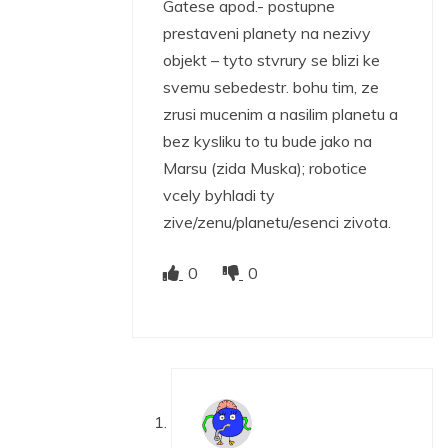
Gatese apod.- postupne
prestaveni planety na nezivy
objekt – tyto stvrury se blizi ke
svemu sebedestr. bohu tim, ze
zrusi mucenim a nasilim planetu a
bez kysliku to tu bude jako na
Marsu (zida Muska); robotice
vcely byhladi ty
zive/zenu/planetu/esenci zivota.
0
0