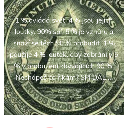
1 % ovládá svět. 4 % jsou jejich
loutky. 90% spí. 5 % je vzhůru a
snaží se těch 90 % probudit. 1 %
použije 4 % loutek, aby zabránily 5
% v probuzení zbývajících 90 %.
Nechápeš co říkám? SPI DÁL...