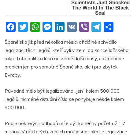
F
T
W
M
Li
V
Vi
T
S
a
w
h
e
n
K
b
el
h
Španělsko již před několika měsíci oficiálně schválilo
c
itt
at
ss
k
er
e
ar
legalizaci těch ilegálů, kteří byli v zemi do konce loňského
e
er
s
e
e
gr
e
roku. Tato politika láká od země další masy, což nebude
b
A
n
dI
a
problém jen pro samotné Španělsko, ale i pro zbytek
o
p
g
n
m
Evropy.
o
p
er
Původně mělo být legalizováno „jen“ kolem 500 000
k
ilegálů, nicméně aktuální číslo se pohybuje někde kolem
900 000.
Podle některých odhadů mže být konečný počet až 1,7
milionu. V některých zemích mají jasno: jakmile legalizace