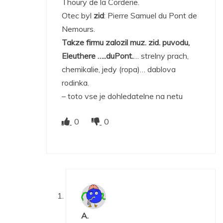
Thoury de la Corderie.
Otec byl
zid
: Pierre Samuel du Pont de
Nemours.
Takze firmu zalozil muz. zid. puvodu,
Eleuthere …..duPont.
… strelny prach,
chemikalie, jedy (ropa)… dablova
rodinka.
– toto vse je dohledatelne na netu
0
0
A.