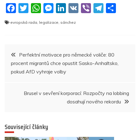
F
T
W
M
Li
V
Vi
T
S
a
w
h
e
n
K
b
el
h
evropská rada
,
legalizace
,
sánchez
c
itt
at
ss
k
er
e
ar
e
er
s
e
e
gr
e
b
A
n
dI
a
Navigace
Perfektní motivace pro německé voliče: 80
o
p
g
n
m
procent migrantů chce opustit Sasko-Anhaltsko,
pro
o
p
er
pokud AfD vyhraje volby
k
příspěvek
Brusel v sevření korporací: Rozpočty na lobbing
dosahují nového rekordu
Související články