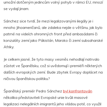
umožní dotčeným jedincům volný pohyb v rámci EU, mnozí
se vydají jinam.
Sánchez sice tvrdí, že mezi legalizovanými ilegály je i
mnoho Jihoameričanů, ale zdaleka nejde o většinu, jak bylo
patrné na videích ohromných front před ambasádami či
konzuláty zemí jako Pákistán, Maroko či zemí subsaharské
Afriky.
Je celkem jasné, že tyto masy vesměs nehodlají natrvalo
zůstat ve Španělsku, což si uvědomují i premiéři některých
dalších evropských zemí. Bude zbytek Evropy doplácet na
ničivou španělskou politiku?
Španělský premiér Pedro Sánchez
byl konfrontován
několika představiteli Evropské unie kvůli masové
legalizaci nelegálních imigrantů jeho vládou poté, co využil