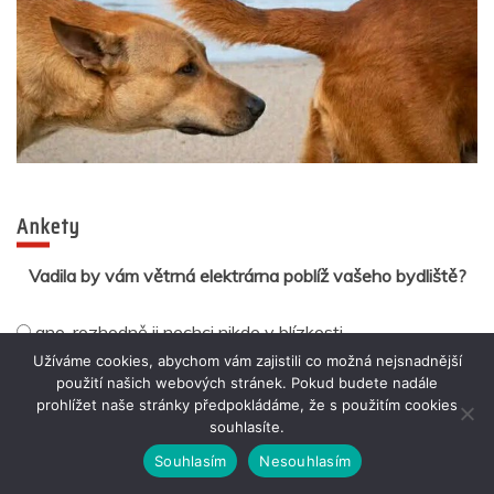
Ankety
Vadila by vám větrná elektrárna poblíž vašeho bydliště?
ano, rozhodně ji nechci nikde v blízkosti
vadily by mi jen ty 250m větrníky
Užíváme cookies, abychom vám zajistili co možná nejsnadnější
použití našich webových stránek. Pokud budete nadále
nemám na to nijak vyhraněný názor
prohlížet naše stránky předpokládáme, že s použitím cookies
přivítal(a) bych to
souhlasíte.
Souhlasím
Nesouhlasím