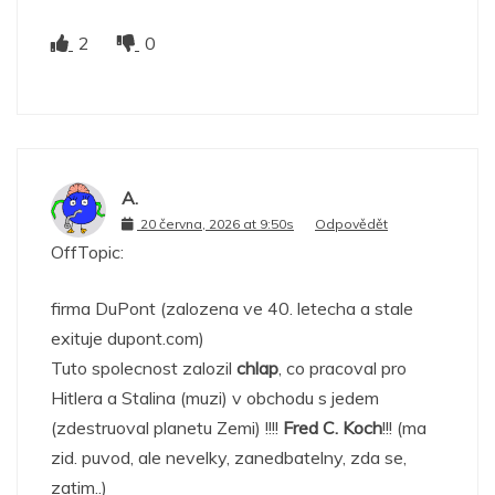
2
0
A.
20 června, 2026 at 9:50s
Odpovědět
OffTopic:
firma DuPont (zalozena ve 40. letecha a stale
exituje dupont.com)
Tuto spolecnost zalozil
chlap
, co pracoval pro
Hitlera a Stalina (muzi) v obchodu s jedem
(zdestruoval planetu Zemi) !!!!
Fred C. Koch
!!! (ma
zid. puvod, ale nevelky, zanedbatelny, zda se,
zatim..)