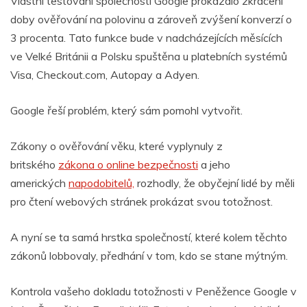
Vlastní testování společnosti Google prokázalo zkrácení
doby ověřování na polovinu a zároveň zvýšení konverzí o
3 procenta. Tato funkce bude v nadcházejících měsících
ve Velké Británii a Polsku spuštěna u platebních systémů
Visa, Checkout.com, Autopay a Adyen.
Google řeší problém, který sám pomohl vytvořit.
Zákony o ověřování věku, které vyplynuly z
britského
zákona o online bezpečnosti
a jeho
amerických
napodobitelů,
rozhodly, že obyčejní lidé by měli
pro čtení webových stránek prokázat svou totožnost.
A nyní se ta samá hrstka společností, které kolem těchto
zákonů lobbovaly, předhání v tom, kdo se stane mýtným.
Kontrola vašeho dokladu totožnosti v Peněžence Google v