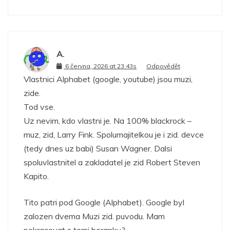
A.
6 června, 2026 at 23:43s
Odpovědět
Vlastnici Alphabet (google, youtube) jsou muzi,
zide.
Tod vse.
Uz nevim, kdo vlastni je. Na 100% blackrock –
muz, zid, Larry Fink. Spolumajitelkou je i zid. devce
(tedy dnes uz babi) Susan Wagner. Dalsi
spoluvlastnitel a zakladatel je zid Robert Steven
Kapito.
Tito patri pod Google (Alphabet). Google byl
zalozen dvema Muzi zid. puvodu. Mam
pokracovat s temi beranky?