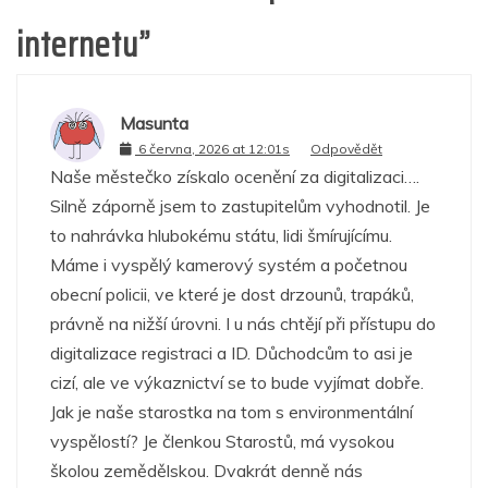
internetu
”
Masunta
6 června, 2026 at 12:01s
Odpovědět
Naše městečko získalo ocenění za digitalizaci….
Silně záporně jsem to zastupitelům vyhodnotil. Je
to nahrávka hlubokému státu, lidi šmírujícímu.
Máme i vyspělý kamerový systém a početnou
obecní policii, ve které je dost drzounů, trapáků,
právně na nižší úrovni. I u nás chtějí při přístupu do
digitalizace registraci a ID. Důchodcům to asi je
cizí, ale ve výkaznictví se to bude vyjímat dobře.
Jak je naše starostka na tom s environmentální
vyspělostí? Je členkou Starostů, má vysokou
školou zemědělskou. Dvakrát denně nás