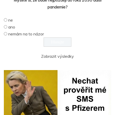
Myslíte si, že bude nejpozději do roku 2030 další
pandemie?
ne
ano
nemám na to názor
Zobrazit výsledky