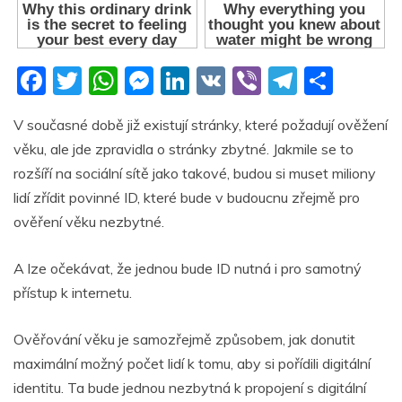
F
T
W
M
Li
V
Vi
T
S
a
w
h
e
n
K
b
el
h
V současné době již existují stránky, které požadují ověžení
c
itt
at
ss
k
er
e
ar
věku, ale jde zpravidla o stránky zbytné. Jakmile se to
e
er
s
e
e
gr
e
rozšíří na sociální sítě jako takové, budou si muset miliony
b
A
n
dI
a
lidí zřídit povinné ID, které bude v budoucnu zřejmě pro
o
p
g
n
m
ověření věku nezbytné.
o
p
er
A lze očekávat, že jednou bude ID nutná i pro samotný
k
přístup k internetu.
Ověřování věku je samozřejmě způsobem, jak donutit
maximální možný počet lidí k tomu, aby si pořídili digitální
identitu. Ta bude jednou nezbytná k propojení s digitální