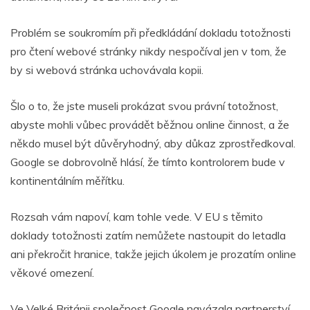
Problém se soukromím při předkládání dokladu totožnosti
pro čtení webové stránky nikdy nespočíval jen v tom, že
by si webová stránka uchovávala kopii.
Šlo o to, že jste museli prokázat svou právní totožnost,
abyste mohli vůbec provádět běžnou online činnost, a že
někdo musel být důvěryhodný, aby důkaz zprostředkoval.
Google se dobrovolně hlásí, že tímto kontrolorem bude v
kontinentálním měřítku.
Rozsah vám napoví, kam tohle vede. V EU s těmito
doklady totožnosti zatím nemůžete nastoupit do letadla
ani překročit hranice, takže jejich úkolem je prozatím online
věkové omezení.
Ve Velké Británii společnost Google navázala partnerství