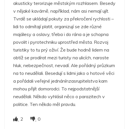
akusticky terorizuje městským rozhlasem. Besedy
v nějaké kavárně, například, nám asi nemají ujít.
Tvrdě se ukládají pokuty za překročení rychlosti –
lidi to odmítají platit, organizují se zde různé
majálesy a oslavy, třeba i do rána a je schopna
povolit i pyrotechniku uprostřed města. Rozvoj
turistiky to tu prý oživí. Že bude hodně lidem na
obtíž se prodírat mezi turisty na ulicích, naroste
hluk, nebezpečnost, nevadí. Ale pořádný průzkum
na to neudělali. Besedují s lidmi jako o hotové věci
a pořádali veřejné jednánínzasrupitelstva kam
mohou přijít domorodci. To nejpodstatnější
neudělali. Někdo vyhlásil něco o parazitech v
politice. Ten někdo měl pravdu.
2
0