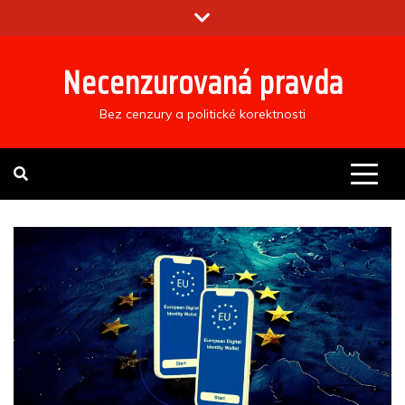
Skip
to
content
Necenzurovaná pravda
Bez cenzury a politické korektnosti