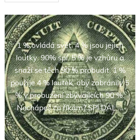
1 % ovládá svět. 4 % jsou jejich
loutky. 90% spí. 5 % je vzhůru a
snaží se těch 90 % probudit. 1 %
použije 4 % loutek, aby zabránily 5
% v probuzení zbývajících 90 %.
Nechápeš co říkám? SPI DÁL...