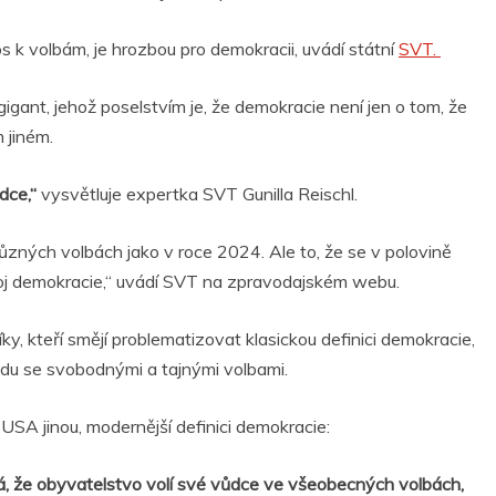
os k volbám, je hrozbou pro demokracii, uvádí státní
SVT.
í gigant, jehož poselstvím je, že demokracie není jen o tom, že
 jiném.
dce,“
vysvětluje expertka SVT Gunilla Reischl.
v různých volbách jako v roce 2024. Ale to, že se v polovině
zvoj demokracie,“ uvádí SVT na zpravodajském webu.
ky, kteří smějí problematizovat klasickou definici demokracie,
idu se svobodnými a tajnými volbami.
 USA jinou, modernější definici demokracie:
, že obyvatelstvo volí své vůdce ve všeobecných volbách,