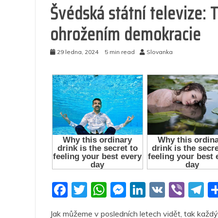
Švédská státní televize: T
ohrožením demokracie
29 ledna, 2024
5 min read
Slovanka
F
T
W
M
Li
V
Vi
T
a
w
h
e
n
K
b
el
Jak můžeme v posledních letech vidět, tak každý, 