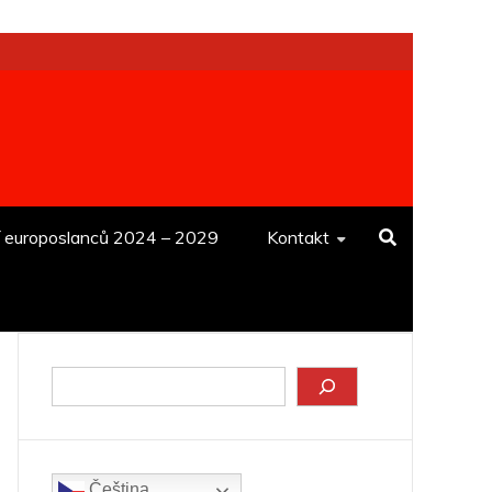
í europoslanců 2024 – 2029
Kontakt
Hledat
Čeština‎