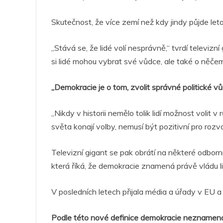
Skutečnost, že více zemí než kdy jindy půjde let
„Stává se, že lidé volí nesprávně,“ tvrdí televizn
si lidé mohou vybrat své vůdce, ale také o něčem
„Demokracie je o tom, zvolit správné politické vů
„Nikdy v historii nemělo tolik lidí možnost volit 
světa konají volby, nemusí být pozitivní pro ro
Televizní gigant se pak obrátí na některé odborní
která říká, že demokracie znamená právě vládu l
V posledních letech přijala média a úřady v EU a
Podle této nové definice demokracie neznamená