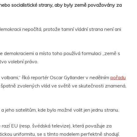
né nebo socialistické strany, aby byly země považovány za
mokracii nepočítá, protože tamní vládní strana není ani
e demokraciemi a místo toho používá formulaci „země s
tvo volební právo.
 volbami,“ říká reportér Oscar Gyllander v nedělním
pořadu
eň špatně zvolených vlád ve světě ve skutečnosti znamená,
a jeho satelitům, kde bylo možné volit jen jednu stranu.
 razí EU (resp. švédská televize), která považuje za
ickou uniformitu, se s tímto modelem perfektně shodují.