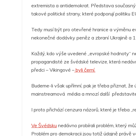
c
itt
at
ss
k
er
e
extremista a antidemokrat. Představa současných
e
er
s
e
e
g
takové politické strany, které podporují politiku E
b
A
n
dI
a
o
p
g
n
m
Tedy musí být pro otevřené hranice a výměnu evr
nekonečné dodávky peněz a zbraní Ukrajině a 1
o
p
er
k
Každý, kdo výše uvedené „evropské hodnoty“ ne
propagandisté ze švédské televize, která nedávno
předci – Vikingové –
byli černí.
Budeme-li však upřímní, pak je třeba přiznat, že
mainstreamová média a mnozí další představite
I proto přichází cenzura názorů, které je třeba „r
Ve Švédsku
nedávno probírali problém, který může
Problém pro demokracii jsou totiž údajně právě voli