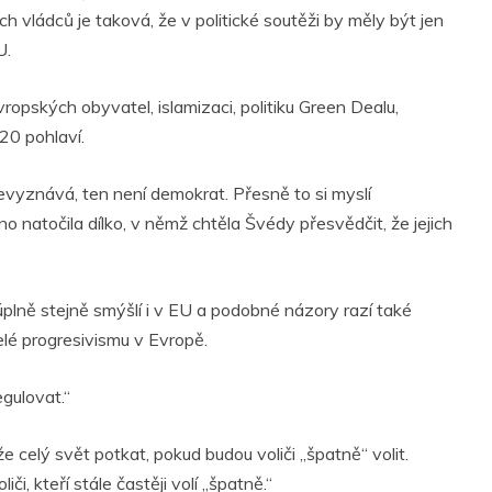
ar
 vládců je taková, že v politické soutěži by měly být jen
r
e
U.
opských obyvatel, islamizaci, politiku Green Dealu,
20 pohlaví.
vyznává, ten není demokrat. Přesně to si myslí
 natočila dílko, v němž chtěla Švédy přesvědčit, že jejich
 úplně stejně smýšlí i v EU a podobné názory razí také
lé progresivismu v Evropě.
egulovat.“
 celý svět potkat, pokud budou voliči „špatně“ volit.
či, kteří stále častěji volí „špatně.“