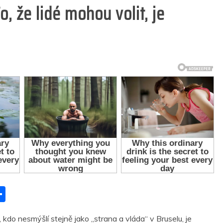
o, že lidé mohou volit, je
S
h
kdo nesmýšlí stejně jako „strana a vláda“ v Bruselu, je