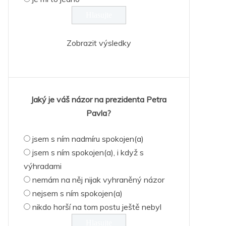
Zobrazit výsledky
Jaký je váš názor na prezidenta Petra
Pavla?
jsem s ním nadmíru spokojen(a)
jsem s ním spokojen(a), i když s
výhradami
nemám na něj nijak vyhraněný názor
nejsem s ním spokojen(a)
nikdo horší na tom postu ještě nebyl