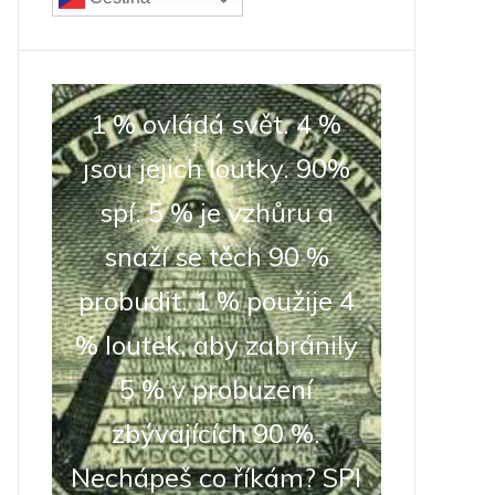
1 % ovládá svět. 4 %
jsou jejich loutky. 90%
spí. 5 % je vzhůru a
snaží se těch 90 %
probudit. 1 % použije 4
% loutek, aby zabránily
5 % v probuzení
zbývajících 90 %.
Nechápeš co říkám? SPI