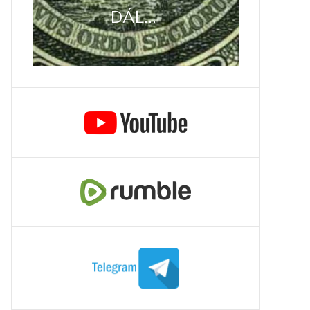
DÁL...