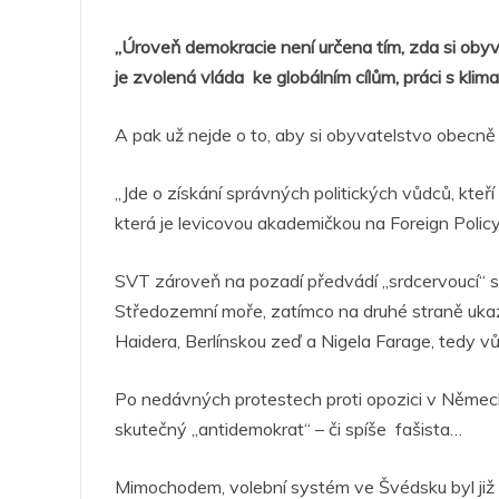
„Úroveň demokracie není určena tím, zda si obyva
je zvolená vláda ke globálním cílům, práci s klim
A pak už nejde o to, aby si obyvatelstvo obecně 
„Jde o získání správných politických vůdců, kteř
která je levicovou akademičkou na Foreign Policy
SVT zároveň na pozadí předvádí „srdcervoucí“ sní
Středozemní moře, zatímco na druhé straně ukazu
Haidera, Berlínskou zeď a Nigela Farage, tedy vůdc
Po nedávných protestech proti opozici v Německ
skutečný „antidemokrat“ – či spíše fašista…
Mimochodem, volební systém ve Švédsku byl ji