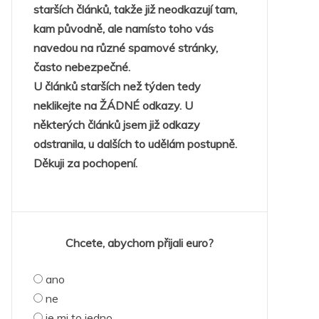
starších článků, takže již neodkazují tam,
kam původně, ale namísto toho vás
navedou na různé spamové stránky,
často nebezpečné.
U článků starších než týden tedy
neklikejte na ŽÁDNÉ odkazy. U
některých článků jsem již odkazy
odstranila, u dalších to udělám postupně.
Děkuji za pochopení.
Chcete, abychom přijali euro?
ano
ne
je mi to jedno