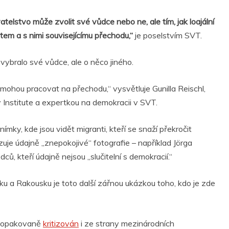
telstvo může zvolit své vůdce nebo ne, ale tím, jak loajální
atem a s nimi souvisejícímu přechodu,“
je poselstvím SVT.
vybralo své vůdce, ale o něco jiného.
í mohou pracovat na přechodu,“ vysvětluje Gunilla Reischl,
 Institute a expertkou na demokracii v SVT.
mky, kde jsou vidět migranti, kteří se snaží překročit
je údajně „znepokojivé“ fotografie – například Jörga
ů, kteří údajně nejsou „slučitelní s demokracií.“
u a Rakousku je toto další zářnou ukázkou toho, kdo je zde
ž opakovaně
kritizován
i ze strany mezinárodních