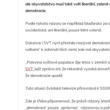
ale obyvatelstvo musí také volit liberální, zele
demokracie.
Podle tohoto názoru se například Maďarsko za de
socialistická, ani liberální, pouze lidmi volená.
Dokonce i SVT nyní přestala nazývat demokraci
volbami“ k zahrnutí těch zemí, kde má obyvatels
„Polovina světové populace žije letos v zemích s
SVT
, jejíž zpráva zní, že rekordně vysoká úrov
že demokracie upadá.
Tuto situaci švédská televize přirovnává k SSSR 
Zde je třeba připomenout, že právě názory, které
„demokracii“ pouze „správnou“ názorovou a polit