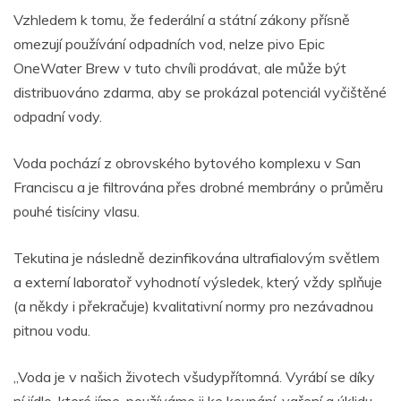
Vzhledem k tomu, že federální a státní zákony přísně
omezují používání odpadních vod, nelze pivo Epic
OneWater Brew v tuto chvíli prodávat, ale může být
distribuováno zdarma, aby se prokázal potenciál vyčištěné
odpadní vody.
Voda pochází z obrovského bytového komplexu v San
Franciscu a je filtrována přes drobné membrány o průměru
pouhé tisíciny vlasu.
Tekutina je následně dezinfikována ultrafialovým světlem
a externí laboratoř vyhodnotí výsledek, který vždy splňuje
(a někdy i překračuje) kvalitativní normy pro nezávadnou
pitnou vodu.
„Voda je v našich životech všudypřítomná. Vyrábí se díky
ní jídlo, které jíme, používáme ji ke koupání, vaření a úklidu…