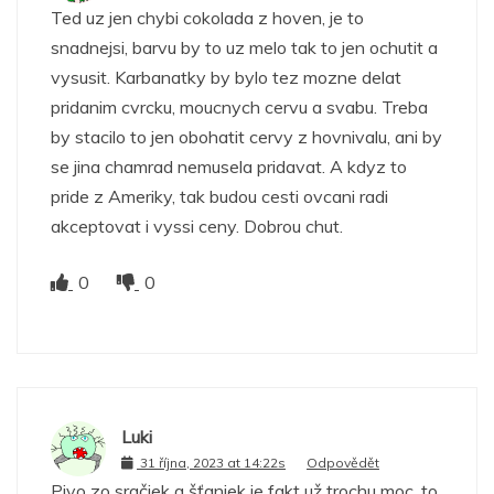
Ted uz jen chybi cokolada z hoven, je to
snadnejsi, barvu by to uz melo tak to jen ochutit a
vysusit. Karbanatky by bylo tez mozne delat
pridanim cvrcku, moucnych cervu a svabu. Treba
by stacilo to jen obohatit cervy z hovnivalu, ani by
se jina chamrad nemusela pridavat. A kdyz to
pride z Ameriky, tak budou cesti ovcani radi
akceptovat i vyssi ceny. Dobrou chut.
0
0
Luki
31 října, 2023 at 14:22s
Odpovědět
Pivo zo sračiek a šťaniek je fakt už trochu moc, to