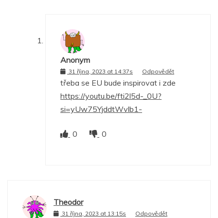
Anonym
31 října, 2023 at 14:37s
Odpovědět
třeba se EU bude inspirovat i zde
https://youtu.be/fti2l5d-_0U?
si=yUw75YjddtWvlb1-
0
0
Theodor
31 října, 2023 at 13:15s
Odpovědět