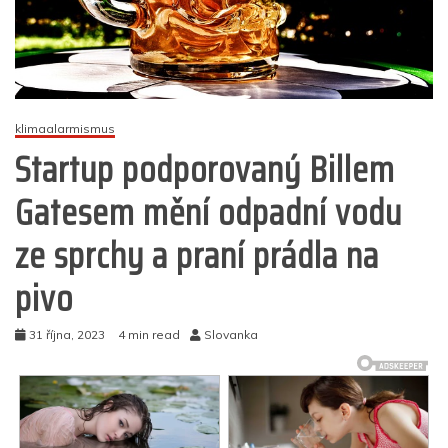
klimaalarmismus
Startup podporovaný Billem
Gatesem mění odpadní vodu
ze sprchy a praní prádla na
pivo
31 října, 2023
4 min read
Slovanka