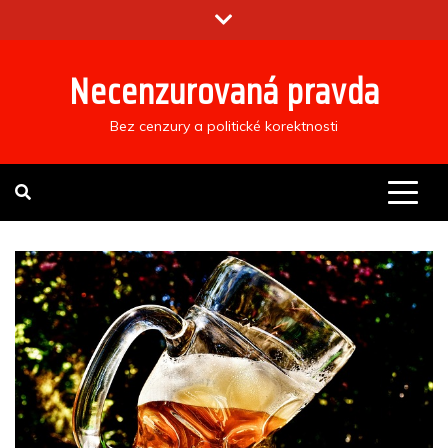
Skip
to
content
Necenzurovaná pravda
Bez cenzury a politické korektnosti