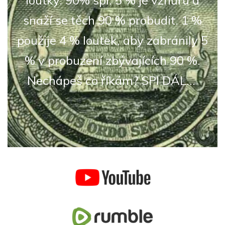
snaží se těch 90 % probudit. 1 %
použije 4 % loutek, aby zabránily 5
% v probuzení zbývajících 90 %.
Nechápeš co říkám? SPI DÁL...