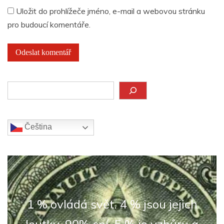
Uložit do prohlížeče jméno, e-mail a webovou stránku
pro budoucí komentáře.
Hledat
Čeština‎
1 % ovládá svět. 4 % jsou jejich
loutky. 90% spí. 5 % je vzhůru a