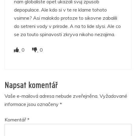
nam globaliste opet ukazali svuj zpusob
depopulace. Ale kdo si v te re klame tohoto
vsimne? Asi malokdo protoze to sikovne zabalili
do setreni vody v prirode. A na to lide slysi. Ale co
se za touto spinavosti zkryva nikoho nezajima.
0
0
Napsat komentář
Vaše e-mailová adresa nebude zveřejněna.
Vyžadované
informace jsou označeny
*
Komentář
*