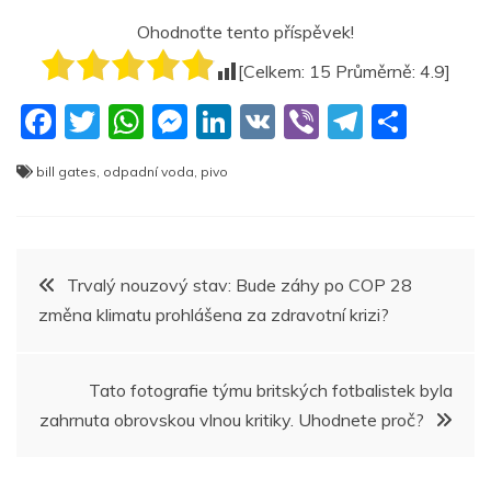
Ohodnoťte tento příspěvek!
[Celkem:
15
Průměrně:
4.9
]
F
T
W
M
Li
V
Vi
T
S
a
w
h
e
n
K
b
el
h
bill gates
,
odpadní voda
,
pivo
c
itt
at
ss
k
er
e
ar
e
er
s
e
e
gr
e
b
A
n
dI
a
Navigace
Trvalý nouzový stav: Bude záhy po COP 28
o
p
g
n
m
změna klimatu prohlášena za zdravotní krizi?
pro
o
p
er
k
příspěvek
Tato fotografie týmu britských fotbalistek byla
zahrnuta obrovskou vlnou kritiky. Uhodnete proč?