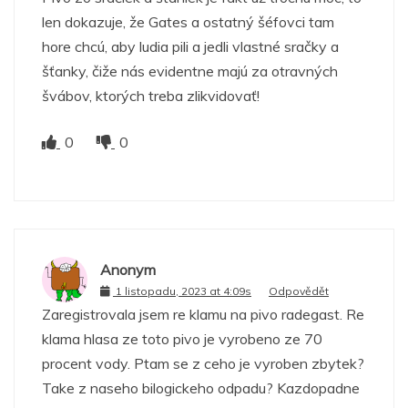
len dokazuje, že Gates a ostatný šéfovci tam
hore chcú, aby ludia pili a jedli vlastné sračky a
šťanky, čiže nás evidentne majú za otravných
švábov, ktorých treba zlikvidovať!
0
0
Anonym
1 listopadu, 2023 at 4:09s
Odpovědět
Zaregistrovala jsem re klamu na pivo radegast. Re
klama hlasa ze toto pivo je vyrobeno ze 70
procent vody. Ptam se z ceho je vyroben zbytek?
Take z naseho bilogickeho odpadu? Kazdopadne