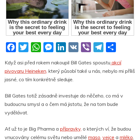
F
T
W
M
Li
V
Vi
T
S
a
w
h
e
n
K
b
el
h
Když asi před rokem nakoupil Bill Gates spoustu
akcií
c
itt
at
ss
k
er
e
ar
pivovaru Heineken,
který působí také u nás, nebylo mi příliš
e
er
s
e
e
gr
e
jasné, co tím konkrétně sleduje.
b
A
n
dI
a
o
p
g
n
m
Bill Gates totiž zásadně investuje do něčeho, co má v
budoucnu smysl a o čem má jistotu, že na tom bude
o
p
er
vydělávat.
k
Ať už to je Big Pharma a
přípravky,
o kterých ví, že budou
vnucovány celému světu nebo umělé
maso
,
vejce
a
mléko
,