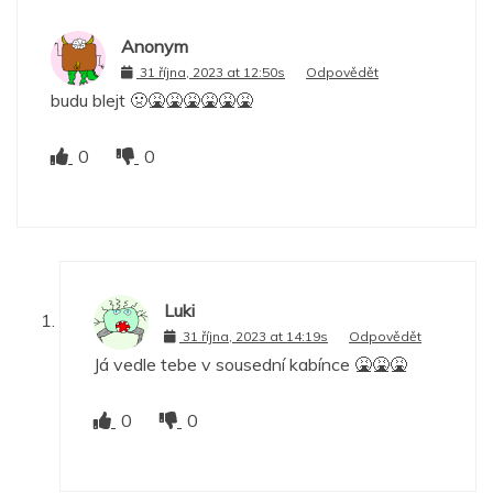
Anonym
31 října, 2023 at 12:50s
Odpovědět
budu blejt 🤢🤮🤮🤮🤮🤮🤮
0
0
Luki
31 října, 2023 at 14:19s
Odpovědět
Já vedle tebe v sousední kabínce 🤮🤮🤮
0
0