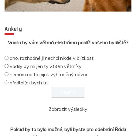
Ankety
Vadila by vám větrná elektrárna poblíž vašeho bydliště?
ano, rozhodně ji nechci nikde v blízkosti
vadily by mi jen ty 250m větrníky
nemám na to nijak vyhraněný názor
přivítal(a) bych to
Zobrazit výsledky
Pokud by to bylo možné, byli byste pro odebrání Řádu