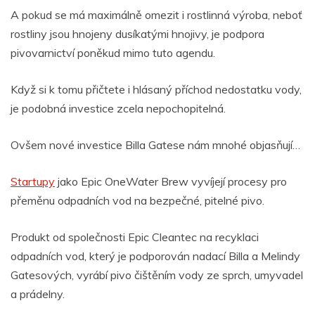
A pokud se má maximálně omezit i rostlinná výroba, neboť
rostliny jsou hnojeny dusíkatými hnojivy, je podpora
pivovarnictví poněkud mimo tuto agendu.
Když si k tomu přičtete i hlásaný příchod nedostatku vody,
je podobná investice zcela nepochopitelná.
Ovšem nové investice Billa Gatese nám mnohé objasňují…
Startupy
jako Epic OneWater Brew vyvíjejí procesy pro
přeměnu odpadních vod na bezpečné, pitelné pivo.
Produkt od společnosti Epic Cleantec na recyklaci
odpadních vod, který je podporován nadací Billa a Melindy
Gatesových, vyrábí pivo čištěním vody ze sprch, umyvadel
a prádelny.