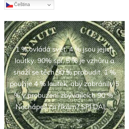
Čeština‎
1 % ovládá svět. 4 % jsou jejich
loutky. 90% spí. 5 % je vzhůru a
snaží se těch 90 % probudit. 1 %
použije 4 % loutek, aby zabránily 5
% v probuzení zbývajících 90 %.
Nechápeš co říkám? SPI DÁL...