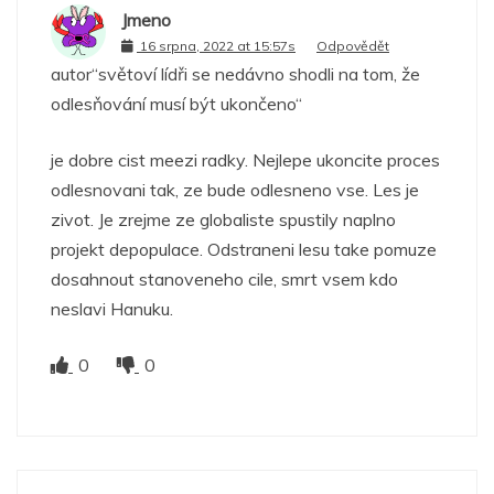
Jmeno
16 srpna, 2022 at 15:57s
Odpovědět
autor“světoví lídři se nedávno shodli na tom, že
odlesňování musí být ukončeno“
je dobre cist meezi radky. Nejlepe ukoncite proces
odlesnovani tak, ze bude odlesneno vse. Les je
zivot. Je zrejme ze globaliste spustily naplno
projekt depopulace. Odstraneni lesu take pomuze
dosahnout stanoveneho cile, smrt vsem kdo
neslavi Hanuku.
0
0