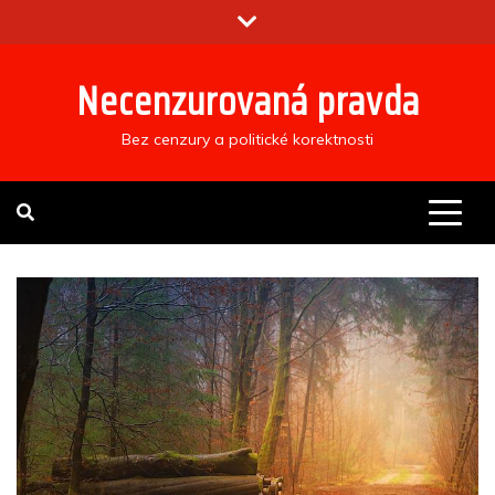
Skip
to
content
Necenzurovaná pravda
Bez cenzury a politické korektnosti