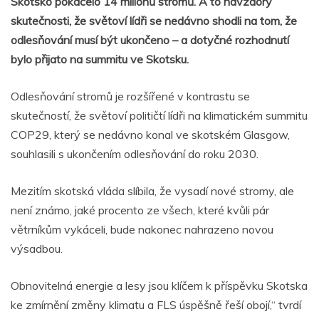
Skotsko pokácelo 14 milionů stromů. A to navzdory
skutečnosti, že světoví lídři se nedávno shodli na tom, že
odlesňování musí být ukončeno – a dotyčné rozhodnutí
bylo přijato na summitu ve Skotsku.
Odlesňování stromů je rozšířené v kontrastu se
skutečností, že světoví političtí lídři na klimatickém summitu
COP29, který se nedávno konal ve skotském Glasgow,
souhlasili s ukončením odlesňování do roku 2030.
Mezitím skotská vláda slíbila, že vysadí nové stromy, ale
není známo, jaké procento ze všech, které kvůli pár
větrníkům vykáceli, bude nakonec nahrazeno novou
výsadbou.
Obnovitelná energie a lesy jsou klíčem k příspěvku Skotska
ke zmírnění změny klimatu a FLS úspěšně řeší obojí,“ tvrdí