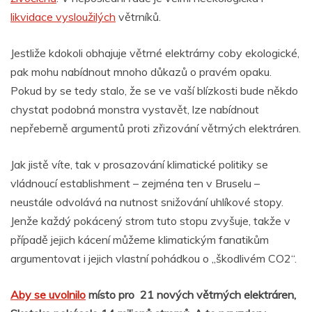
likvidace vysloužilých
větrníků.
Jestliže kdokoli obhajuje větrné elektrárny coby ekologické,
pak mohu nabídnout mnoho důkazů o pravém opaku.
Pokud by se tedy stalo, že se ve vaší blízkosti bude někdo
chystat podobná monstra vystavět, lze nabídnout
nepřeberně argumentů proti zřizování větrných elektráren.
Jak jistě víte, tak v prosazování klimatické politiky se
vládnoucí establishment – zejména ten v Bruselu –
neustále odvolává na nutnost snižování uhlíkové stopy.
Jenže každý pokácený strom tuto stopu zvyšuje, takže v
případě jejich kácení můžeme klimatickým fanatikům
argumentovat i jejich vlastní pohádkou o „škodlivém CO2“.
Aby se uvolnilo
místo pro 21 nových větrných elektráren,