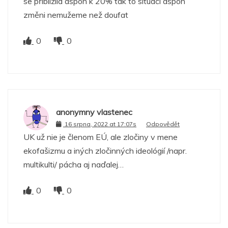
se přibližila aspon k 20% tak to situaci aspon
změni nemužeme než doufat
0
0
anonymny vlastenec
16 srpna, 2022 at 17:07s
Odpovědět
UK už nie je členom EÚ, ale zločiny v mene
ekofašizmu a iných zločinných ideológií /napr.
multikulti/ pácha aj naďalej…
0
0