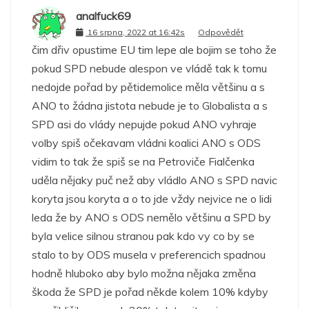
analfuck69
16 srpna, 2022 at 16:42s
Odpovědět
čim dřiv opustime EU tim lepe ale bojim se toho že
pokud SPD nebude alespon ve vládě tak k tomu
nedojde pořad by pětidemolice měla většinu a s
ANO to žádna jistota nebude je to Globalista a s
SPD asi do vlády nepujde pokud ANO vyhraje
volby spiš očekavam vládni koalici ANO s ODS
vidim to tak že spiš se na Petroviče Fialčenka
uděla nějaky puč než aby vládlo ANO s SPD navic
koryta jsou koryta a o to jde vždy nejvice ne o lidi
leda že by ANO s ODS nemělo většinu a SPD by
byla velice silnou stranou pak kdo vy co by se
stalo to by ODS musela v preferencich spadnou
hodně hluboko aby bylo možna nějaka změna
škoda že SPD je pořad někde kolem 10% kdyby