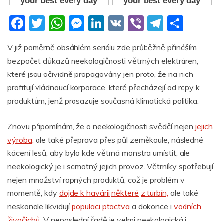
F
T
W
M
Li
V
Vi
T
S
a
w
h
e
n
K
b
el
h
V již poměrně obsáhlém seriálu zde průběžně přináším
c
itt
at
ss
k
er
e
ar
bezpočet důkazů neekologičnosti větrných elektráren,
e
er
s
e
e
gr
e
které jsou očividně propagovány jen proto, že na nich
b
A
n
dI
a
profitují vládnoucí korporace, které přecházejí od ropy k
o
p
g
n
m
produktům, jenž prosazuje současná klimatická politika.
o
p
er
Znovu připomínám, že o neekologičnosti svědčí nejen
jejich
k
výroba,
ale také přeprava přes půl zeměkoule, následné
kácení lesů, aby bylo kde větrná monstra umístit, ale
neekologický je i samotný jejich provoz. Větrníky spotřebují
nejen množství ropných produktů, což je problém v
momentě, kdy
dojde k havárii
některé
z turbín,
ale také
neskonale likvidují
populaci ptactva
a dokonce i
vodních
živočichů
. V neposlední řadě je velmi neekologická i