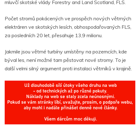
mluvčí skotské vlády Forestry and Land Scotland, FLS.
Počet stromů pokácených ve prospěch nových větrných
elektráren ve skotských lesích, obhospodařovaných FLS,
za posledních 20 let, přesahuje 13,9 milionu.
Jakmile jsou větrné turbíny umístěny na pozemcích, kde
býval les, není možné tam pěstovat nové stromy. To je
další velmi silný argument proti instalaci větrníků v krajině.