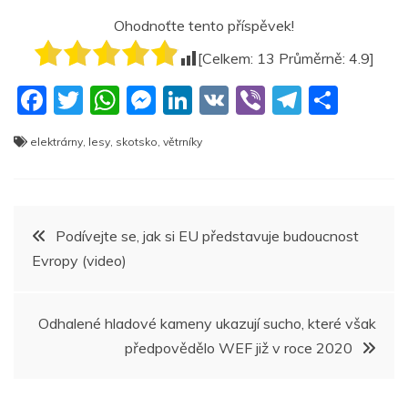
Ohodnoťte tento příspěvek!
[Celkem:
13
Průměrně:
4.9
]
F
T
W
M
Li
V
Vi
T
S
a
w
h
e
n
K
b
el
h
elektrárny
,
lesy
,
skotsko
,
větrníky
c
itt
at
ss
k
er
e
ar
e
er
s
e
e
gr
e
b
A
n
dI
a
Navigace
Podívejte se, jak si EU představuje budoucnost
o
p
g
n
m
Evropy (video)
pro
o
p
er
k
příspěvek
Odhalené hladové kameny ukazují sucho, které však
předpovědělo WEF již v roce 2020