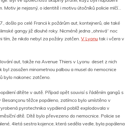
ge. Byl ve společnosti skupiny přátel, když byli napadeni
otiv je nejasný, o identitě i motivu útočníků policie mlčí…
.7., došlo po celé Francii k požárům aut, kontejnerů, ale také
slimské gangy již dlouhé roky. Nicméně jedna „ohnivá“ noc
i tím, že nikdo nebyl za požáry zatčen.
V Lyonu
tak i včera v
vání aut, takže na Avenue Thiers v Lyonu deset z nich
ník byl zasažen minometnou palbou a musel do nemocnice
ků bylo nakonec zatčeno.
popálení dítěte v autě. Případ opět souvisí s řáděním gangů s
v Besançonu těžce popáleno, zatímco bylo umístěno v
vyrobená pyrotechnika vypálená poblíž explodovala v
4měsíční dítě. Dítě bylo převezeno do nemocnice. Policie se
lené, 4letá sestra kojence, která seděla vedle, byla popálena