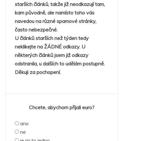
starších článků, takže již neodkazují tam,
kam původně, ale namísto toho vás
navedou na různé spamové stránky,
často nebezpečné.
U článků starších než týden tedy
neklikejte na ŽÁDNÉ odkazy. U
některých článků jsem již odkazy
odstranila, u dalších to udělám postupně.
Děkuji za pochopení.
Chcete, abychom přijali euro?
ano
ne
je mi to jedno