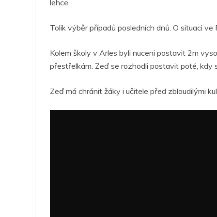
lehce.
Tolik výběr případů posledních dnů. O situaci ve F
Kolem školy v Arles byli nuceni postavit 2m vys
přestřelkám. Zeď se rozhodli postavit poté, kdy s
Zeď má chránit žáky i učitele před zbloudilými ku