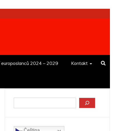
í europoslanců 2024 – 2029
Kontakt
Hledat
Čeština‎