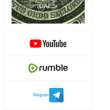
DÁL...