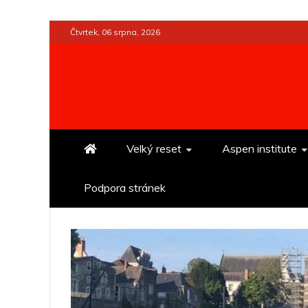
Skip
Čtvrtek, 06 srpna, 2026
to
content
Velký reset
Aspen institute
Podpora stránek