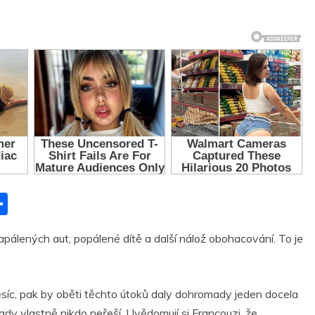
S
h
pálených aut, popálené dítě a další nálož obohacování. To je
ar
r
e
síc, pak by oběti těchto útoků daly dohromady jeden docela
ípady vlastně nikdo neřeší. Uvědomují si Francouzi, že