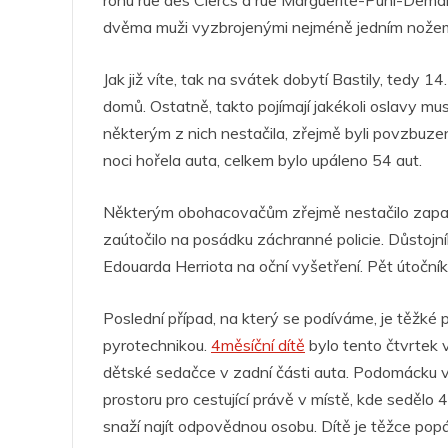
rohu rue des Clercs a rue Marguerite-Puhl-Deman
dvěma muži vyzbrojenými nejméně jedním nožem. M
Jak již víte, tak na svátek dobytí Bastily, tedy 14
domů. Ostatně, takto pojímají jakékoli oslavy mu
některým z nich nestačila, zřejmě byli povzbuzen
noci hořela auta, celkem bylo upáleno 54 aut.
Některým obohacovačům zřejmě nestačilo zapalo
zaútočilo na posádku záchranné policie. Důstoj
Edouarda Herriota na oční vyšetření. Pět útoční
Poslední případ, na který se podíváme, je těžké 
pyrotechnikou.
4měsíční dítě
bylo tento čtvrtek 
dětské sedačce v zadní části auta. Podomácku 
prostoru pro cestující právě v místě, kde sedělo 
snaží najít odpovědnou osobu. Dítě je těžce popá