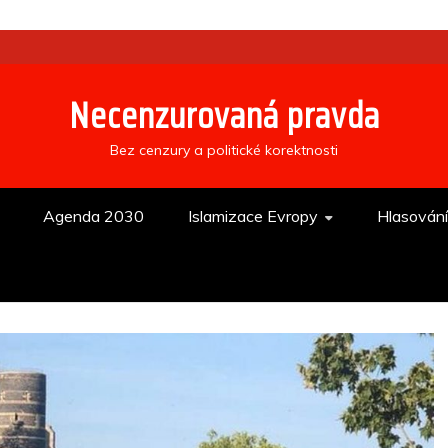
Necenzurovaná pravda
Bez cenzury a politické korektnosti
Agenda 2030
Islamizace Evropy
Hlasován