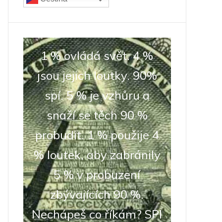
1 % ovládá svět. 4 %
jsou jejich loutky. 90%
spí. 5 % je vzhůru a
snaží se těch 90 %
probudit. 1 % použije 4
% loutek, aby zabránily
5 % v probuzení
zbývajících 90 %.
Nechápeš co říkám? SPI