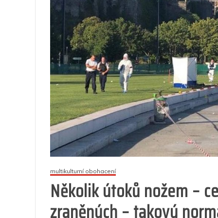
multikulturní obohacení
Několik útoků nožem – ce
zraněných – takový normá