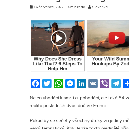
16 července, 2022
4 min read
Slovanka
F
T
W
M
Li
V
Vi
T
a
w
h
e
n
K
b
el
Nejen ubodání k smrti a pobodání, ale také 54 za
c
itt
at
ss
k
er
e
realita posledních dvou dnů ve Francii…
e
er
s
e
e
g
b
A
n
dI
a
Pokud by se sečetly všechny útoky za jediný mě
velký teroristický útok. Jenže takto ojedinělé př