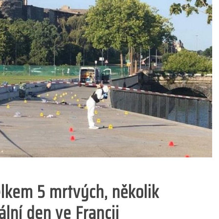
lkem 5 mrtvých, několik
lní den ve Francii