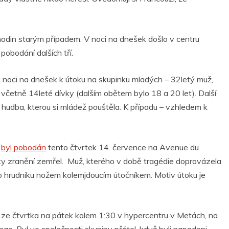
hodin starým případem. V noci na dnešek došlo v centru
pobodání dalších tří.
v noci na dnešek k útoku na skupinku mladých – 32letý muž,
i, včetně 14leté dívky (dalším obětem bylo 18 a 20 let). Další
a hudba, kterou si mládež pouštěla. K případu – vzhledem k
ž
byl pobodán
tento čtvrtek 14. července na Avenue du
ky zranění zemřel. Muž, kterého v době tragédie doprovázela
o hrudníku nožem kolemjdoucím útočníkem. Motiv útoku je
 ze čtvrtka na pátek kolem 1:30 v hypercentru v Metách, na