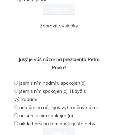
Zobrazit výsledky
Jaký je váš názor na prezidenta Petra
Pavla?
jsem s ním nadmíru spokojen(a)
jsem s ním spokojen(a), i když s
výhradami
nemám na něj nijak vyhraněný názor
nejsem s ním spokojen(a)
nikdo horší na tom postu ještě nebyl