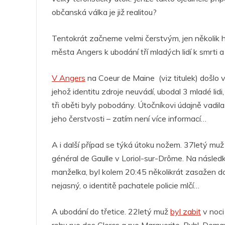
o
p
g
n
m
občanská válka je již realitou?
o
p
er
k
Tentokrát začneme velmi čerstvým, jen několik 
města Angers k ubodání tří mladých lidí k smrti a 
V Angers
na Coeur de Maine (viz titulek) došlo 
jehož identitu zdroje neuvádí, ubodal 3 mladé lid
tři oběti byly pobodány. Útočníkovi údajně vadil
jeho čerstvosti – zatím není více informací…
A i další případ se týká útoku nožem. 37letý mu
général de Gaulle v Loriol-sur-Drôme. Na násled
manželka, byl kolem 20:45 několikrát zasažen d
nejasný, o identitě pachatele policie mlčí…
A ubodání do třetice. 22letý muž
byl zabit
v noci