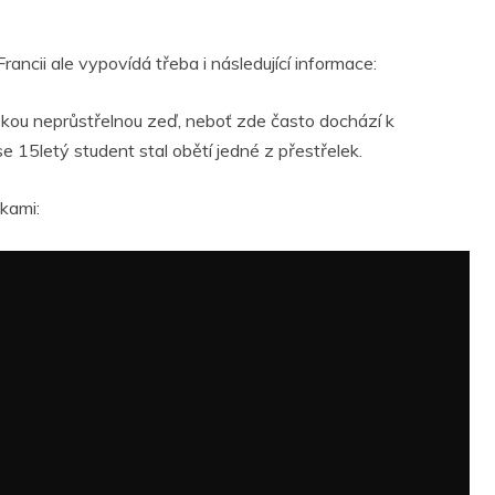
rancii ale vypovídá třeba i následující informace:
okou neprůstřelnou zeď, neboť zde často dochází k
e 15letý student stal obětí jedné z přestřelek.
lkami: