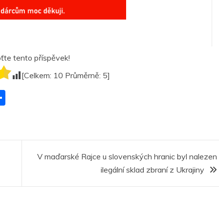
te tento příspěvek!
[Celkem:
10
Průměrně:
5
]
S
h
ar
r
e
V maďarské Rajce u slovenských hranic byl nalezen
ilegální sklad zbraní z Ukrajiny