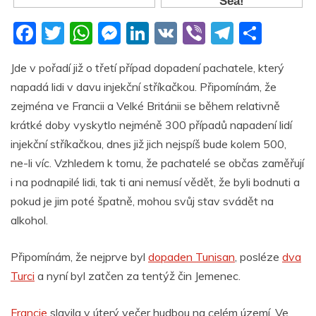
F
T
W
M
Li
V
Vi
T
S
a
w
h
e
n
K
b
el
h
Jde v pořadí již o třetí případ dopadení pachatele, který
c
itt
at
ss
k
er
e
ar
napadá lidi v davu injekční stříkačkou. Připomínám, že
e
er
s
e
e
gr
e
zejména ve Francii a Velké Británii se během relativně
b
A
n
dI
a
krátké doby vyskytlo nejméně 300 případů napadení lidí
o
p
g
n
m
injekční stříkačkou, dnes již jich nejspíš bude kolem 500,
o
p
er
ne-li víc. Vzhledem k tomu, že pachatelé se občas zaměřují
i na podnapilé lidi, tak ti ani nemusí vědět, že byli bodnuti a
k
pokud je jim poté špatně, mohou svůj stav svádět na
alkohol.
Připomínám, že nejprve byl
dopaden Tunisan
, posléze
dva
Turci
a nyní byl zatčen za tentýž čin Jemenec.
Francie
slavila v úterý večer hudbou na celém území.
Ve