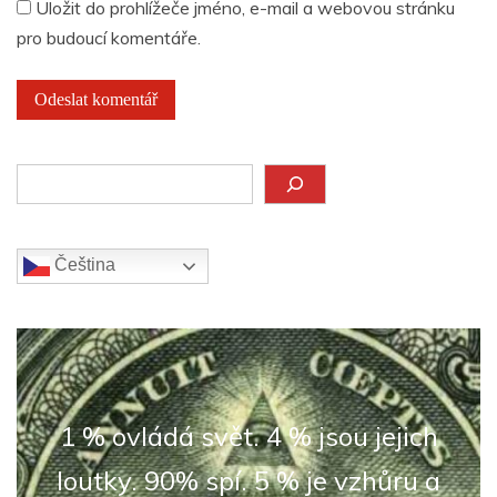
Uložit do prohlížeče jméno, e-mail a webovou stránku
pro budoucí komentáře.
Hledat
Čeština‎
1 % ovládá svět. 4 % jsou jejich
loutky. 90% spí. 5 % je vzhůru a