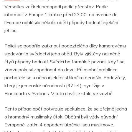
Versailles večírek nedopadl podle představ.
Podle
informací z Europe 1 krátce před 23:00 na avenue de
l’Europe nahlásilo několik obětí případy bodnutí injekční
jehlou.
Policii se podařilo zatknout podezřelého díky kamerovému
sledování a svědectví jeho obětí. Byly zjištěny nejméně
čtyři případy bodnutí. Svědci ho formálně poznali, když se
znovu pokusil zapadnout do davu. Při osobní prohlídce
pachatele se u něho injekční stříkačka nenašla. Podezřelý,
který je jemenské národnosti (37 let), nyní žije v
Elancourtu v Yvelines. V tuto chvíli je stále ve vazbě.
Tento případ opět potvrzuje spekulace, že se zřejmě jedná
o hromadný muslimský útok. Oběťmi byli vždy původní
Evropané, zatím 4 dopadení útočníci jsou muslimové.