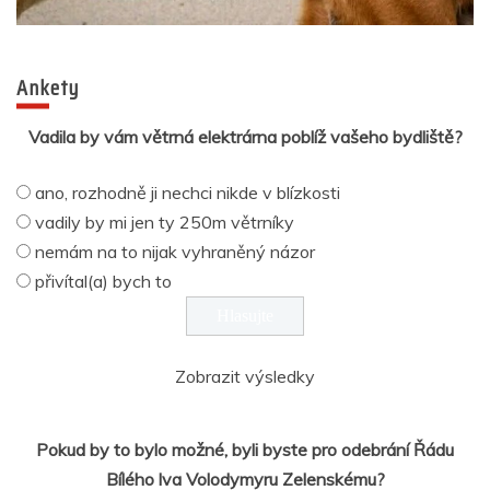
Ankety
Vadila by vám větrná elektrárna poblíž vašeho bydliště?
ano, rozhodně ji nechci nikde v blízkosti
vadily by mi jen ty 250m větrníky
nemám na to nijak vyhraněný názor
přivítal(a) bych to
Zobrazit výsledky
Pokud by to bylo možné, byli byste pro odebrání Řádu
Bílého lva Volodymyru Zelenskému?