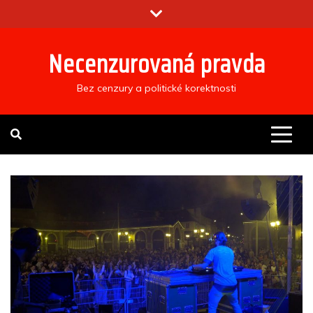
Skip
to
content
Necenzurovaná pravda
Bez cenzury a politické korektnosti