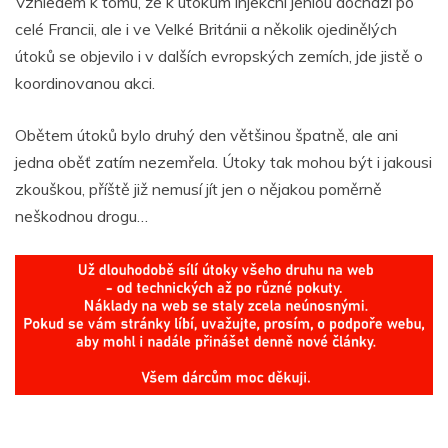
Vzhledem k tomu, že k útokům injekční jehlou dochází po
celé Francii, ale i ve Velké Británii a několik ojedinělých
útoků se objevilo i v dalších evropských zemích, jde jistě o
koordinovanou akci.
Obětem útoků bylo druhý den většinou špatně, ale ani
jedna oběť zatím nezemřela. Útoky tak mohou být i jakousi
zkouškou, příště již nemusí jít jen o nějakou poměrně
neškodnou drogu…