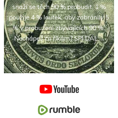
snaží se těch 90 % probudit. 1 %
použije 4 % loutek, aby zabránily 5
% v probuzení zbývajících 90 %.
Nechápeš co říkám? SPI DÁL...