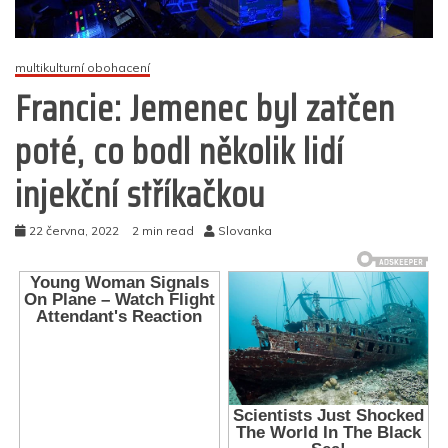
multikulturní obohacení
Francie: Jemenec byl zatčen
poté, co bodl několik lidí
injekční stříkačkou
22 června, 2022
2 min read
Slovanka