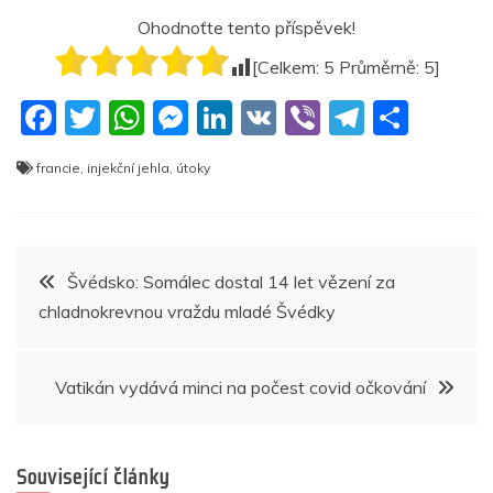
Ohodnoťte tento příspěvek!
[Celkem:
5
Průměrně:
5
]
F
T
W
M
Li
V
Vi
T
S
a
w
h
e
n
K
b
el
h
francie
,
injekční jehla
,
útoky
c
itt
at
ss
k
er
e
ar
e
er
s
e
e
gr
e
b
A
n
dI
a
Navigace
Švédsko: Somálec dostal 14 let vězení za
o
p
g
n
m
chladnokrevnou vraždu mladé Švédky
pro
o
p
er
k
příspěvek
Vatikán vydává minci na počest covid očkování
Související články