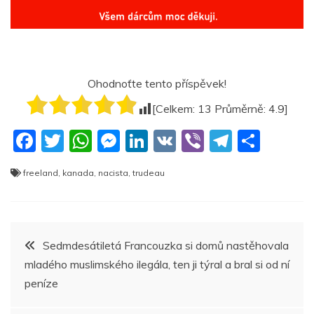
Ohodnoťte tento příspěvek!
[Celkem:
13
Průměrně:
4.9
]
F
T
W
M
Li
V
Vi
T
S
a
w
h
e
n
K
b
el
h
freeland
,
kanada
,
nacista
,
trudeau
c
itt
at
ss
k
er
e
ar
e
er
s
e
e
gr
e
b
A
n
dI
a
Navigace
Sedmdesátiletá Francouzka si domů nastěhovala
o
p
g
n
m
mladého muslimského ilegála, ten ji týral a bral si od ní
pro
o
p
er
peníze
k