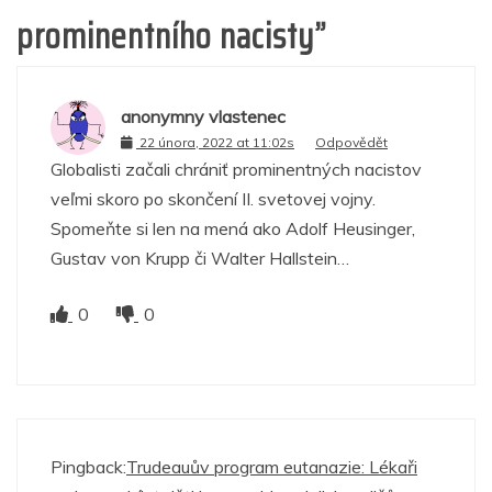
prominentního nacisty
”
anonymny vlastenec
22 února, 2022 at 11:02s
Odpovědět
Globalisti začali chrániť prominentných nacistov
veľmi skoro po skončení II. svetovej vojny.
Spomeňte si len na mená ako Adolf Heusinger,
Gustav von Krupp či Walter Hallstein…
0
0
Pingback:
Trudeauův program eutanazie: Lékaři