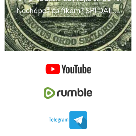
Nechápeš co říkám? SPI DÁL...