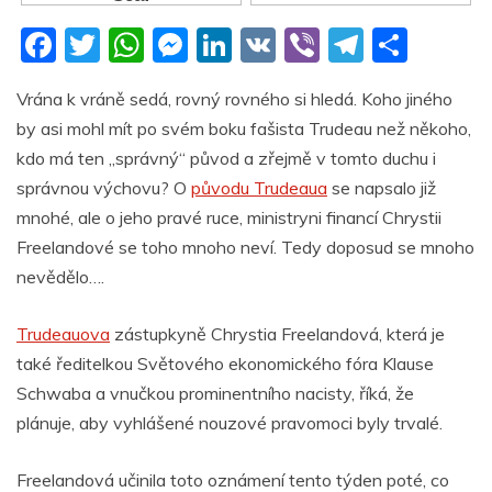
F
T
W
M
Li
V
Vi
T
S
a
w
h
e
n
K
b
el
h
Vrána k vráně sedá, rovný rovného si hledá. Koho jiného
c
itt
at
ss
k
er
e
ar
by asi mohl mít po svém boku fašista Trudeau než někoho,
e
er
s
e
e
gr
e
kdo má ten „správný“ původ a zřejmě v tomto duchu i
b
A
n
dI
a
správnou výchovu? O
původu Trudeaua
se napsalo již
o
p
g
n
m
mnohé, ale o jeho pravé ruce, ministryni financí Chrystii
o
p
er
Freelandové se toho mnoho neví. Tedy doposud se mnoho
nevědělo….
k
Trudeauova
zástupkyně Chrystia Freelandová, která je
také ředitelkou Světového ekonomického fóra Klause
Schwaba a vnučkou prominentního nacisty, říká, že
plánuje, aby vyhlášené nouzové pravomoci byly trvalé.
Freelandová učinila toto oznámení tento týden poté, co