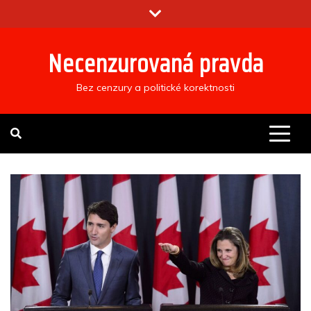
Skip
to
content
Necenzurovaná pravda
Bez cenzury a politické korektnosti