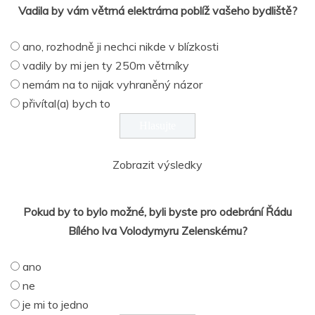
Vadila by vám větrná elektrárna poblíž vašeho bydliště?
ano, rozhodně ji nechci nikde v blízkosti
vadily by mi jen ty 250m větrníky
nemám na to nijak vyhraněný názor
přivítal(a) bych to
Zobrazit výsledky
Pokud by to bylo možné, byli byste pro odebrání Řádu
Bílého lva Volodymyru Zelenskému?
ano
ne
je mi to jedno