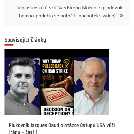
příspěvek
V muslimské čtvrti švédského Malmö explodovala
bomba, podařilo se natočit i pachatele (video)
Související články
Plukovník Jacques Baud o otázce ústupu USA vůči
Íránu – část 1