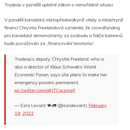
Trudeau v pondělí uplatnil zákon o mimořádné situaci.
V pondělí kanadská místopředsedkyně vlády a ministryně
financí Chrystia Freelandová oznámila, že crowdfunding
pro kanadské demonstranty za svobodu a řidiče kamionů
bude považován za „financování terorismu“.
Trudeau’s deputy, Chrystia Freeland, who is
also a director of Klaus Schwab’s World
Economic Forum, says she plans to make her
emergency powers permanent.
pic.twitter.com/g8JTCwzmqX
— Ezra Levant 🍁🚛 (@ezralevant)
February
19, 2022