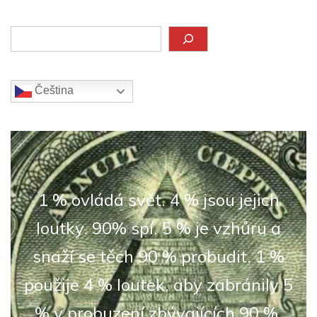
Hledat
Čeština‎
1 % ovládá svět. 4 % jsou jejich
loutky. 90% spí. 5 % je vzhůru a
snaží se těch 90 % probudit. 1 %
použije 4 % loutek, aby zabránily 5
% v probuzení zbývajících 90 %.