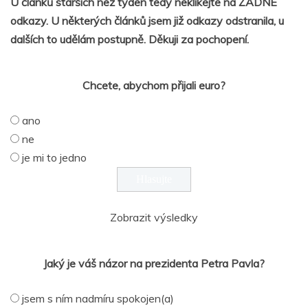
U článků starších než týden tedy neklikejte na ŽÁDNÉ
odkazy. U některých článků jsem již odkazy odstranila, u
dalších to udělám postupně. Děkuji za pochopení.
Chcete, abychom přijali euro?
ano
ne
je mi to jedno
Zobrazit výsledky
Jaký je váš názor na prezidenta Petra Pavla?
jsem s ním nadmíru spokojen(a)