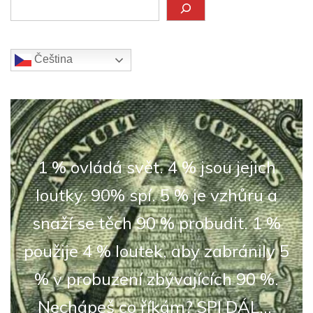
Hledat
Čeština‎
1 % ovládá svět. 4 % jsou jejich
loutky. 90% spí. 5 % je vzhůru a
snaží se těch 90 % probudit. 1 %
použije 4 % loutek, aby zabránily 5
% v probuzení zbývajících 90 %.
Nechápeš co říkám? SPI DÁL...