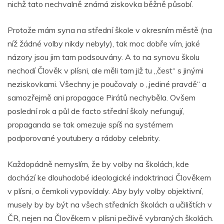
nichž tato nechvalně známá ziskovka běžně působí.
Protože mám syna na střední škole v okresním městě (na
níž žádné volby nikdy nebyly), tak moc dobře vím, jaké
názory jsou jim tam podsouvány. A to na synovu školu
nechodí Člověk v plísni, ale měli tam již tu „čest“ s jinými
neziskovkami. Všechny je poučovaly o „jediné pravdě“ a
samozřejmě ani propagace Pirátů nechyběla. Ovšem
poslední rok a půl de facto střední školy nefungují,
propaganda se tak omezuje spíš na systémem
podporované youtubery a rádoby celebrity.
Každopádně nemyslím, že by volby na školách, kde
dochází ke dlouhodobé ideologické indoktrinaci Člověkem
v plísni, o čemkoli vypovídaly. Aby byly volby objektivní,
musely by by být na všech středních školách a učilištích v
ČR, nejen na Člověkem v plísni pečlivě vybraných školách.