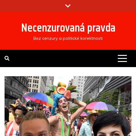
Skip
to
content
Necenzurovaná pravda
Bez cenzury a politické korektnosti