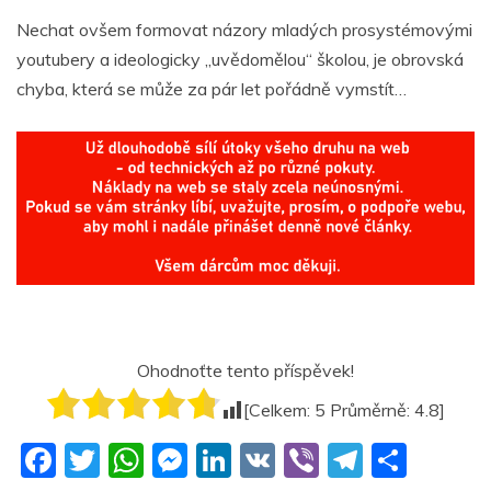
Nechat ovšem formovat názory mladých prosystémovými
youtubery a ideologicky „uvědomělou“ školou, je obrovská
chyba, která se může za pár let pořádně vymstít…
Ohodnoťte tento příspěvek!
[Celkem:
5
Průměrně:
4.8
]
F
T
W
M
Li
V
Vi
T
S