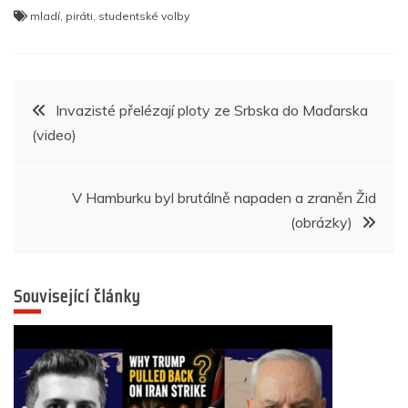
a
w
h
e
n
K
b
el
h
mladí
,
piráti
,
studentské volby
c
itt
at
ss
k
er
e
ar
e
er
s
e
e
gr
e
b
A
n
dI
a
Navigace
Invazisté přelézají ploty ze Srbska do Maďarska
o
p
g
n
m
(video)
pro
o
p
er
k
příspěvek
V Hamburku byl brutálně napaden a zraněn Žid
(obrázky)
Související články