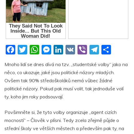
F
T
W
M
Li
V
Vi
T
S
a
w
h
e
n
K
b
el
h
Mnoho lidí se dnes dívá na tzv. „studentské volby“ jako na
c
itt
at
ss
k
er
e
ar
něco, co ukazuje, jaké jsou politické názory mladých.
e
er
s
e
e
gr
e
Ovšem tak 90% středoškoláků nemá vůbec žádné
b
A
n
dI
a
politické názory. Pokud pak musí volit, tak jednoduše volí
o
p
g
n
m
ty, koho jim roky podsouvají.
o
p
er
Povšimněte si, že tyto volby organizuje „agent cizích
k
mocností“ – Člověk v plísni. Tedy zcela zřejmě půjde o
střední školy ve větších městech a především pak ty, na