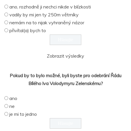
ano, rozhodně ji nechci nikde v blízkosti
vadily by mi jen ty 250m větrníky
nemám na to nijak vyhraněný názor
přivítal(a) bych to
Zobrazit výsledky
Pokud by to bylo možné, byli byste pro odebrání Řádu
Bílého lva Volodymyru Zelenskému?
ano
ne
je mi to jedno