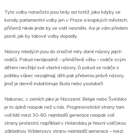
Tyto volby nanečisto jsou tedy asi totéž, jako kdyby se
konaly parlamentní volby jen v Praze a krajských městech,
přičemž nikde jinde by se volit nesmělo. Asi je vám předem
jasné, jak by takové volby dopadly.
Názory mladých jsou do značné míry dané názory jejich
rodičů. Pokud nenápadně – přiměřeně věku – rodiče svým
dětem nevštípí své vlastní názory, či pokud se rodiče o
politiku vůbec nezajímají, děti pak přeberou právě názory,
jimiž je denně indoktrinuje škola nebo youtubeři.
Nakonec, v zemích jako je Nizozemí, Belgie nebo Švédsko
je to úplně naopak než u nás. Progresivistické strany tam
volí lidé mezi 30-60, nejmladší generace naopak volí
strany protestní, například v Holandsku je hlavní voličskou
základnou Wildersovy strany nejmladší generace – mezi