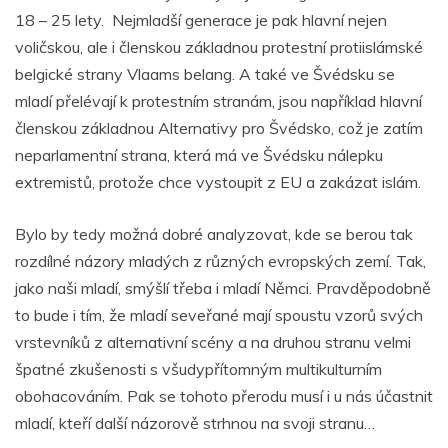
18 – 25 lety. Nejmladší generace je pak hlavní nejen
voličskou, ale i členskou základnou protestní protiislámské
belgické strany Vlaams belang. A také ve Švédsku se
mladí přelévají k protestním stranám, jsou například hlavní
členskou základnou Alternativy pro Švédsko, což je zatím
neparlamentní strana, která má ve Švédsku nálepku
extremistů, protože chce vystoupit z EU a zakázat islám.
Bylo by tedy možná dobré analyzovat, kde se berou tak
rozdílné názory mladých z různých evropských zemí. Tak,
jako naši mladí, smýšlí třeba i mladí Němci. Pravděpodobně
to bude i tím, že mladí seveřané mají spoustu vzorů svých
vrstevníků z alternativní scény a na druhou stranu velmi
špatné zkušenosti s všudypřítomným multikulturním
obohacováním. Pak se tohoto přerodu musí i u nás účastnit
mladí, kteří další názorově strhnou na svoji stranu…