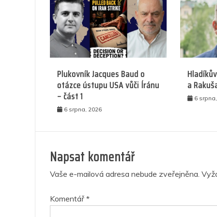
Plukovník Jacques Baud o
Hladíkův
otázce ústupu USA vůči Íránu
a Rakuš
– část 1
6 srpna
6 srpna, 2026
Napsat komentář
Vaše e-mailová adresa nebude zveřejněna.
Vyž
Komentář
*