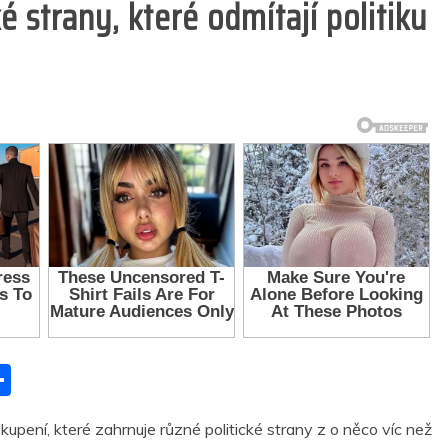
é strany, které odmítají politiku
S
h
upení, které zahrnuje různé politické strany z o něco víc než
ar