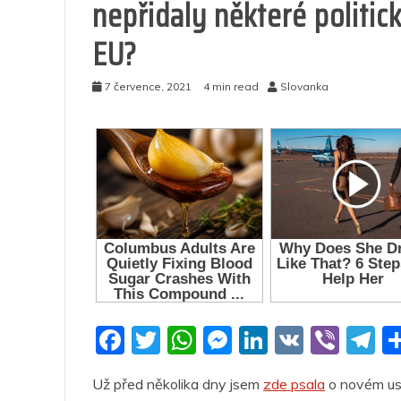
nepřidaly některé politick
EU?
7 července, 2021
4 min read
Slovanka
F
T
W
M
Li
V
Vi
T
a
w
h
e
n
K
b
el
Už před několika dny jsem
zde psala
o novém usk
c
itt
at
ss
k
er
e