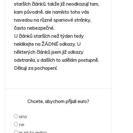
starších článků, takže již neodkazují tam,
kam původně, ale namísto toho vás
navedou na různé spamové stránky,
často nebezpečné.
U článků starších než týden tedy
neklikejte na ŽÁDNÉ odkazy. U
některých článků jsem již odkazy
odstranila, u dalších to udělám postupně.
Děkuji za pochopení.
Chcete, abychom přijali euro?
ano
ne
je mi to jedno