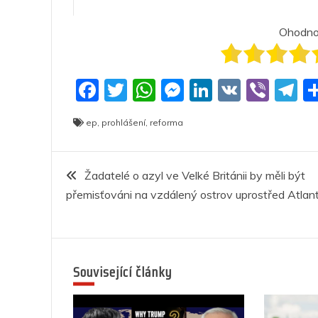
Ohodnoť
F
T
W
M
Li
V
Vi
T
a
w
h
e
n
K
b
el
ep
,
prohlášení
,
reforma
c
itt
at
ss
k
er
e
e
er
s
e
e
g
Navigace
b
A
n
dI
a
Žadatelé o azyl ve Velké Británii by měli být
přemisťováni na vzdálený ostrov uprostřed Atlant
o
p
g
n
m
pro
o
p
er
příspěvek
k
Související články