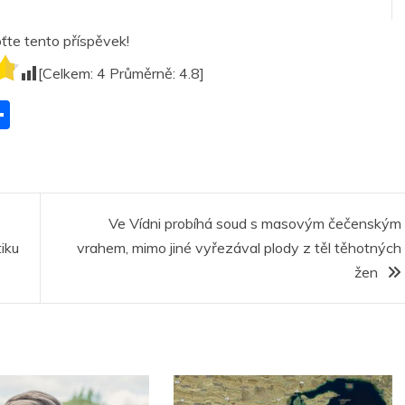
te tento příspěvek!
[Celkem:
4
Průměrně:
4.8
]
S
h
ar
r
e
Ve Vídni probíhá soud s masovým čečenským
iku
vrahem, mimo jiné vyřezával plody z těl těhotných
žen