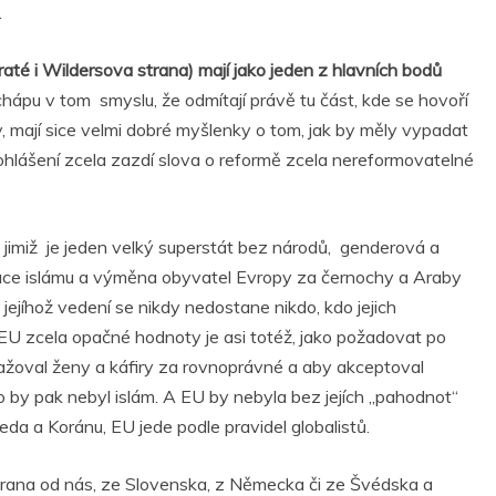
.
té i Wildersova strana) mají jako jeden z hlavních bodů
chápu v tom smyslu, že odmítají právě tu část, kde se hovoří
, mají sice velmi dobré myšlenky o tom, jak by měly vypadat
ohlášení zcela zazdí slova o reformě zcela nereformovatelné
 jimiž je jeden velký superstát bez národů, genderová a
ace islámu a výměna obyvatel Evropy za černochy a Araby
ejíhož vedení se nikdy nedostane nikdo, kdo jejich
U zcela opačné hodnoty je asi totéž, jako požadovat po
ovažoval ženy a káfiry za rovnoprávné a aby akceptoval
o by pak nebyl islám. A EU by nebyla bez jejích „pahodnot“
da a Koránu, EU jede podle pravidel globalistů.
strana od nás, ze Slovenska, z Německa či ze Švédska a