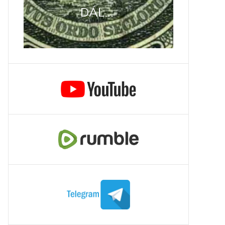
DÁL...