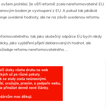
Tím ovšem prohlásí, že věří reformě zcela nereformovatelné EU.
ogramovým bodem je vystoupení z EU. A pokud tak jakákoli
poruje uvedené hodnoty, ale ne na závěr uvedenou reformu
reformovatelného, tak jako skutečný odpůrce EU bych nikdy
cky, jako vyjádření přijetí deklarovaných hodnot, ale
požaduje reformu nereformovatelného…..