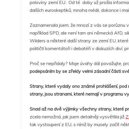
poloviny zemí EU. Od té doby už prošla informac
e
er
s
e
e
g
dalších euroskeptiků, mnoha médii, dokonce i m
b
A
n
dI
a
o
p
g
n
m
Zaznamenala jsem, že mnozí z vás se porůznu v d
například SPD, ale není tam ani německá AfD, siln
o
p
er
Wilders a některé další strany ze zemí EU, které 
k
političtí komentátoři i debatéři v diskuzích diví, 
Proč se nepřidaly? Moje úvahy dál považujte, pr
podepsáním by se zřekly velmi zásadní části sv
Strany, které vydaly ono známé prohlášení, pod 
strany, jsou stranami, které nemají v programu 
Snad až na dvě výjimky všechny strany, které pr
zcela nemožná, jak jsem detailněji vysvětlila již
Z
tak vystoupení z EU, s nímž by musely začít někt