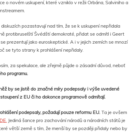
e o novém uskupení, které vzniklo v režii Orbána, Salviniho a
r
e
ainstreamem.
iskuzích pozastavují nad tím, že se k uskupení nepřidala
ě protibruselští Švédští demokraté, přidat se odmítl i Geert
se prezentují jako euroskeptické. A i v jejich zemích se mnozí
proč se tyto strany k prohlášení nepřidaly.
osím, za spekulace, ale zřejmě půjde o zásadní důvod, neboť
ého programu.
něž by se jistě do značné míry podepsaly i výše uvedené
vystoupení z EU či ho dokonce programově odmítají.
ohlášení podepsaly, požadují pouze reformu EU.
Ta je ovšem
DE.
Jediná šance pro zachování národů a národních států je
eré větší země s tím, že menší by se později přidaly nebo by