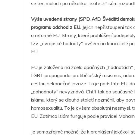
se ten moloch po několika „exitech“ sám rozpadl
Výše uvedené strany (SPD, AfD, Švédští demokra
programu odchod z EU.
Jejich nepřistoupení tak 
o reformě EU. Strany, které prohlášení podepsaly
tzv. „evropské hodnoty“, ovšem na konci celé pr
EU.
EU je založena na zcela opačných „hodnotách“ ,
LGBT propaganda, protibělošský rasismus, ador
cestou nekonečné invaze. To je podstata EU, do j
„pahodnoty“ nevyznává. Chtít tak po současné E
islámu, který se dlouhá staletí nezměnil, aby p
homosexualitu. To je ovšem absolutní nesmysl, t
EU. Zatímco islám funguje podle pravidel Mohame
Je samozřejmě možné, že k prohlášení jakákoli 