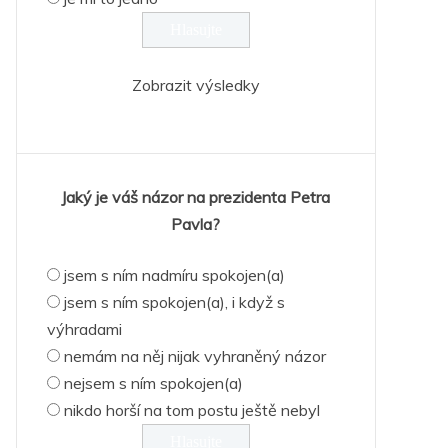
Zobrazit výsledky
Jaký je váš názor na prezidenta Petra
Pavla?
jsem s ním nadmíru spokojen(a)
jsem s ním spokojen(a), i když s
výhradami
nemám na něj nijak vyhraněný názor
nejsem s ním spokojen(a)
nikdo horší na tom postu ještě nebyl