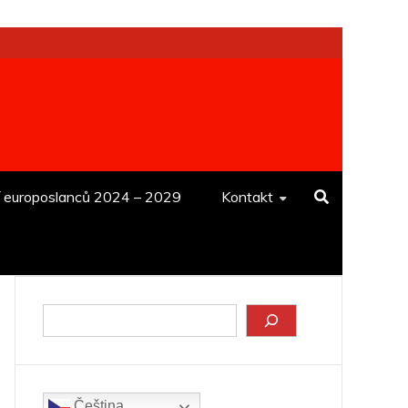
í europoslanců 2024 – 2029
Kontakt
Hledat
Čeština‎