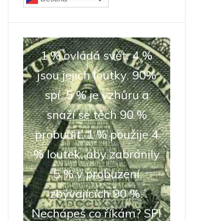
1 % ovládá svět. 4 %
jsou jejich loutky. 90%
spí. 5 % je vzhůru a
snaží se těch 90 %
probudit. 1 % použije 4
% loutek, aby zabránily
5 % v probuzení
zbývajících 90 %.
Nechápeš co říkám? SPI