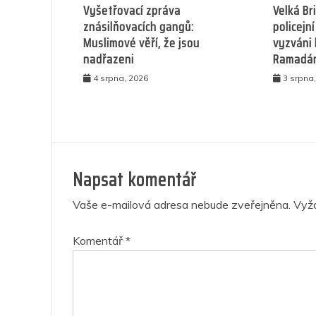
Vyšetřovací zpráva
Velká Br
znásilňovacích gangů:
policejní
Muslimové věří, že jsou
vyzváni
nadřazeni
Ramadá
4 srpna, 2026
3 srpna
Napsat komentář
Vaše e-mailová adresa nebude zveřejněna.
Vyž
Komentář
*