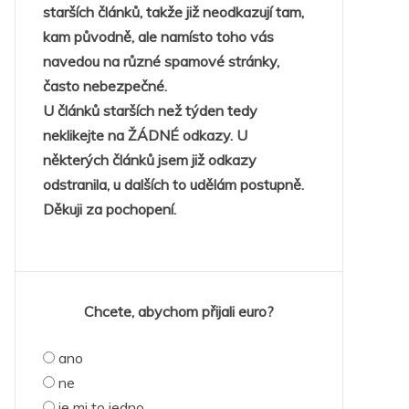
starších článků, takže již neodkazují tam,
kam původně, ale namísto toho vás
navedou na různé spamové stránky,
často nebezpečné.
U článků starších než týden tedy
neklikejte na ŽÁDNÉ odkazy. U
některých článků jsem již odkazy
odstranila, u dalších to udělám postupně.
Děkuji za pochopení.
Chcete, abychom přijali euro?
ano
ne
je mi to jedno