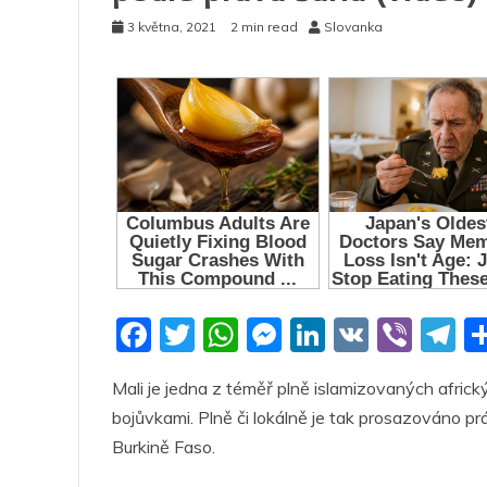
3 května, 2021
2 min read
Slovanka
F
T
W
M
Li
V
Vi
T
a
w
h
e
n
K
b
el
Mali je jedna z téměř plně islamizovaných afric
c
itt
at
ss
k
er
e
bojůvkami. Plně či lokálně je tak prosazováno práv
e
er
s
e
e
g
Burkině Faso.
b
A
n
dI
a