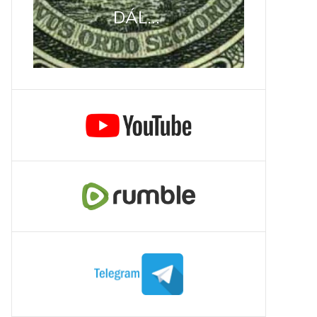
DÁL...