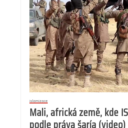
islamizace
Mali, africká země, kde I
podle práva šaría (video)