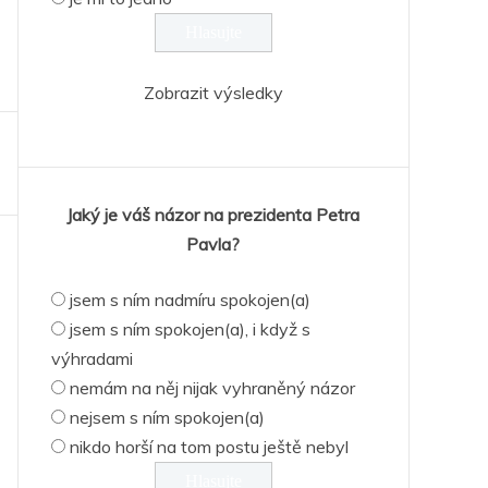
Zobrazit výsledky
Jaký je váš názor na prezidenta Petra
Pavla?
jsem s ním nadmíru spokojen(a)
jsem s ním spokojen(a), i když s
výhradami
nemám na něj nijak vyhraněný názor
nejsem s ním spokojen(a)
nikdo horší na tom postu ještě nebyl