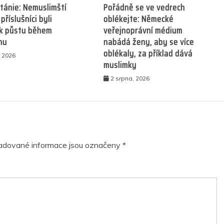
itánie: Nemuslimští
Pořádně se ve vedrech
 příslušníci byli
oblékejte: Německé
 k půstu během
veřejnoprávní médium
nu
nabádá ženy, aby se více
oblékaly, za příklad dává
, 2026
muslimky
2 srpna, 2026
adované informace jsou označeny
*