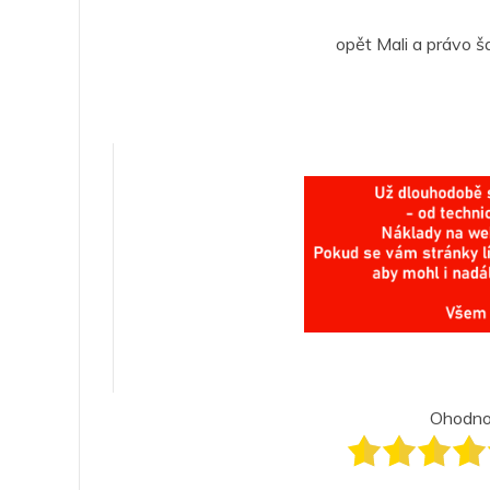
opět Mali a právo š
Ohodnoť