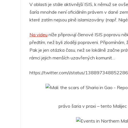
o
p
g
n
m
V oblasti je stále aktivnější ISIS, k němuž se ovš
šaría mnohde není oficiálním právem v dané zemi
o
p
er
které zatím nejsou plně islamizovány (např. Nigér
k
Na videu
níže připravují členové ISIS popravu ně
předtím, než byli zloději popraveni. Připomínám, 
Pak je jen otázka času, než se lokálně začne prá
rámci jejich menších uzavřených komunit…
https://twitter.com/i/status/13889734885228
právo šaria v praxi – tento Malijec 