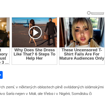
S
h
kých zemí, v některých oblastech plně ovládaných islámskými
ar
o šaría nejen v Mali, ale třeba i v Nigérii, Somálsku či
r
e