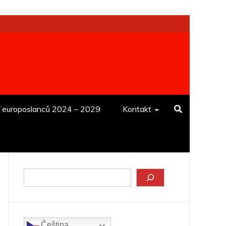
í europoslanců 2024 – 2029
Kontakt
Hledat
Čeština‎