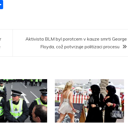
S
h
ar
r
e
r
Aktivista BLM byl porotcem v kauze smrti George
ě
Floyda, což potvrzuje politizaci procesu