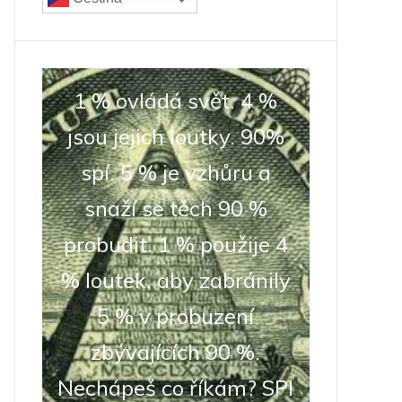
1 % ovládá svět. 4 %
jsou jejich loutky. 90%
spí. 5 % je vzhůru a
snaží se těch 90 %
probudit. 1 % použije 4
% loutek, aby zabránily
5 % v probuzení
zbývajících 90 %.
Nechápeš co říkám? SPI