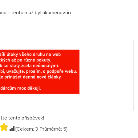
aria – tento muž byl ukamenován
te tento příspěvek!
[Celkem:
3
Průměrně:
5
]