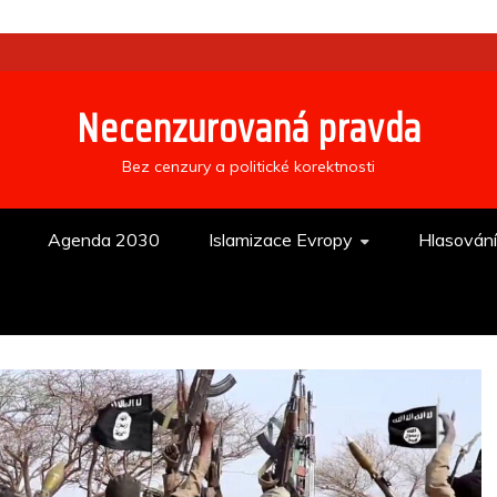
Necenzurovaná pravda
Bez cenzury a politické korektnosti
Agenda 2030
Islamizace Evropy
Hlasován