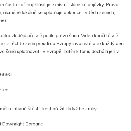
em často začínají hlásit jiné místní islámské bojůvky. Právo
, nicméně lokálně se uplatňuje dokonce i v těch zemích,
ie).
kolika zlodějů přesně podle práva šaría. Video končí těsně
že i z těchto zemí proudí do Evropy invazisté a to každý den.
vo šaría uplatňovat i v Evropě, zatím k tomu dochází jen v
66690
měl relativně štěstí, trest přežil, i když bez ruky