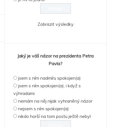
Zobrazit výsledky
Jaký je váš názor na prezidenta Petra
Pavla?
jsem s ním nadmíru spokojen(a)
jsem s ním spokojen(a), i když s
výhradami
nemám na něj nijak vyhraněný názor
nejsem s ním spokojen(a)
nikdo horší na tom postu ještě nebyl