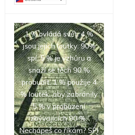
1 % ovládá svět. 4 %
jsou jejich loutky. 90%
spí. 5 % je vzhůru a
snaží se těch 90 %
probudit. 1 % použije 4
% loutek, aby zabránily
5 % v probuzení
zbývajících 90 %.
Nechápeš co říkám? SPI