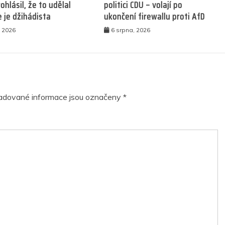
ohlásil, že to udělal
politici CDU – volají po
e je džihádista
ukončení firewallu proti AfD
, 2026
6 srpna, 2026
adované informace jsou označeny
*