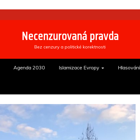
Necenzurovaná pravda
Bez cenzury a politické korektnosti
Agenda 2030
Islamizace Evropy
Hlasován