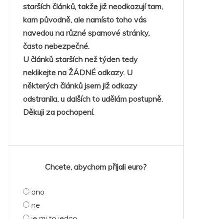
starších článků, takže již neodkazují tam,
kam původně, ale namísto toho vás
navedou na různé spamové stránky,
často nebezpečné.
U článků starších než týden tedy
neklikejte na ŽÁDNÉ odkazy. U
některých článků jsem již odkazy
odstranila, u dalších to udělám postupně.
Děkuji za pochopení.
Chcete, abychom přijali euro?
ano
ne
je mi to jedno