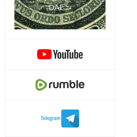
DÁL...