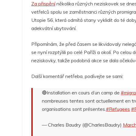
Za přispění
několika různých neziskovek se dnes 
c
itt
at
ss
k
er
e
vetřelců spolu se zaměstnanci různých promigra
e
er
s
e
e
g
Utopie 56, která odmítá stany vyklidit do té do
b
A
n
dI
a
adekvátní ubytování.
o
p
g
n
m
Připomínám, že před časem se likvidovaly nelegáln
o
p
er
se nyní rozptýlili po celé Paříži a okolí. Po celo
k
neziskovky, takže podobná akce se dala očeká
Další komentář netřeba, podívejte se sami:
🔴Installation en cours d’un camp de
#migra
nombreuses tentes sont actuellement en tra
organisations sont présentes.
#Refugees
#R
— Charles Baudry (@CharlesBaudry)
March