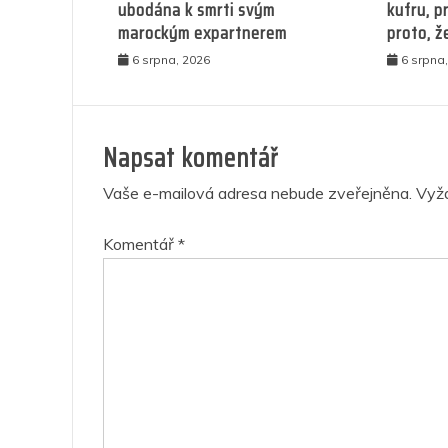
ubodána k smrti svým
kufru, pr
marockým expartnerem
proto, ž
6 srpna, 2026
6 srpna
Napsat komentář
Vaše e-mailová adresa nebude zveřejněna.
Vyž
Komentář
*