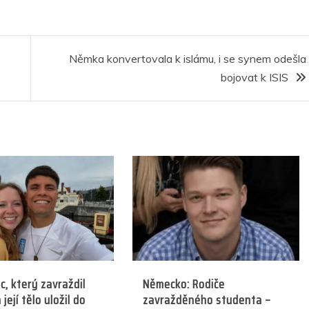
ar
r
e
Němka konvertovala k islámu, i se synem odešla
bojovat k ISIS
, který zavraždil
Německo: Rodiče
její tělo uložil do
zavražděného studenta –