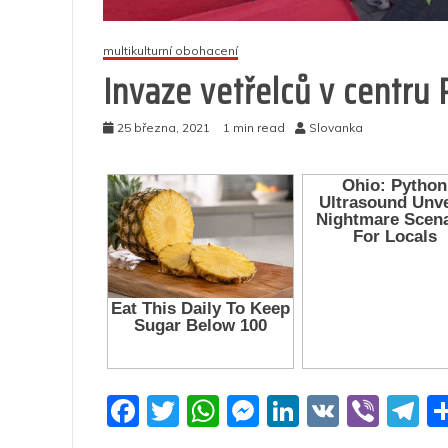
multikulturní obohacení
Invaze vetřelců v centru 
25 března, 2021
1 min read
Slovanka
F
T
W
M
Li
V
Vi
T
a
w
h
e
n
K
b
el