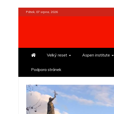
Skip
Pátek, 07 srpna, 2026
to
content
Velký reset
Aspen institute
Podpora stránek