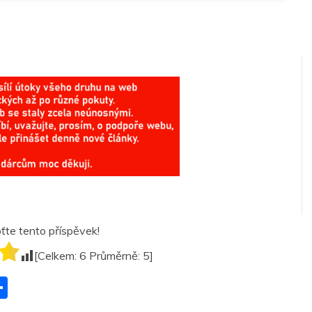
te tento příspěvek!
[Celkem:
6
Průměrně:
5
]
S
h