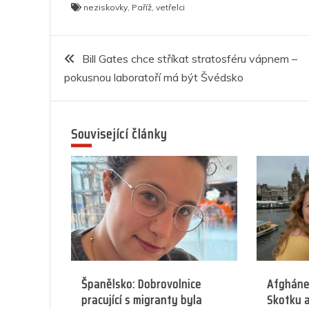
neziskovky
,
Paříž
,
vetřelci
c
itt
at
ss
k
er
e
e
er
s
e
e
g
Navigace
b
A
n
dI
a
Bill Gates chce stříkat stratosféru vápnem –
pokusnou laboratoří má být Švédsko
o
p
g
n
m
pro
o
p
er
příspěvek
k
Související články
Španělsko: Dobrovolnice
Afghánec
pracující s migranty byla
Skotku a 