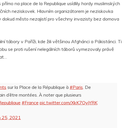
přímo na place de la Republique usídlily hordy muslimských
ar
čních neziskovek. Hlavním organizátorem je neziskovka
r
e
by dokud město nezajistí pro všechny invazisty bez domova
í tábory v Paříži, kde žili většinou Afghánci a Pákistánci. Ti
u dobu se proti rušení nelegálních táborů vymezovaly právě
vat…
nts
sur la Place de la République à
#Paris
. De
in d’être montées. À noter que plusieurs
epublique
#France
pic.twitter.com/XkK7OyjYRK
 25, 2021