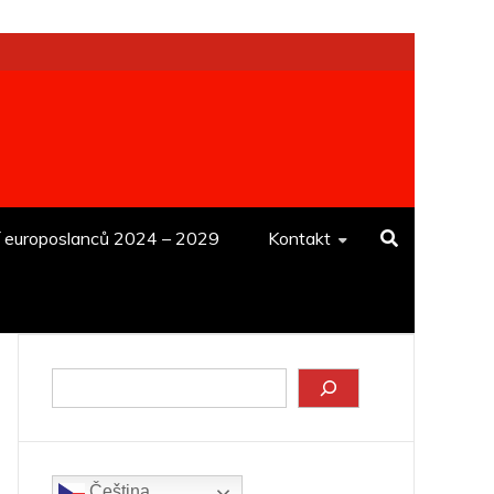
í europoslanců 2024 – 2029
Kontakt
Hledat
Čeština‎