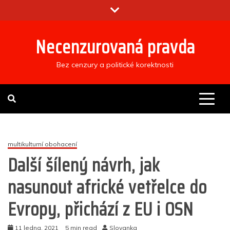
Skip
to
content
Necenzurovaná pravda
Bez cenzury a politické korektnosti
multikulturní obohacení
Další šílený návrh, jak
nasunout africké vetřelce do
Evropy, přichází z EU i OSN
11 ledna, 2021
5 min read
Slovanka