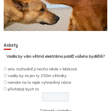
Ankety
Vadila by vám větrná elektrárna poblíž vašeho bydliště?
ano, rozhodně ji nechci nikde v blízkosti
vadily by mi jen ty 250m větrníky
nemám na to nijak vyhraněný názor
přivítal(a) bych to
Zobrazit výsledky