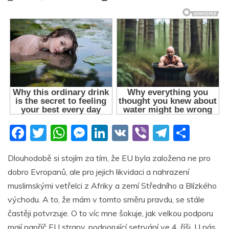
F
T
W
M
Li
V
Vi
T
S
a
w
h
e
n
K
b
el
h
Dlouhodobě si stojím za tím, že EU byla založena ne pro
c
itt
at
ss
k
er
e
ar
dobro Evropanů, ale pro jejich likvidaci a nahrazení
e
er
s
e
e
gr
e
muslimskými vetřelci z Afriky a zemí Středního a Blízkého
b
A
n
dI
a
východu. A to, že mám v tomto směru pravdu, se stále
o
p
g
n
m
častěji potvrzuje. O to víc mne šokuje, jak velkou podporu
mají napříč EU strany, podporující setrvání ve 4. říši. U nás