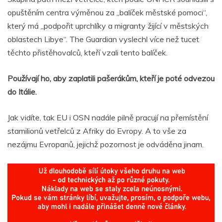
opuštěním centra výměnou za „balíček městské pomoci“,
který má „podpořit uprchlíky a migranty žijící v městských
oblastech Libye“. The Guardian vyslechl více než tucet
těchto přistěhovalců, kteří vzali tento balíček.
Používají ho, aby zaplatili pašerákům, kteří je poté odvezou
do Itálie.
Jak vidíte, tak EU i OSN nadále pilně pracují na přemístění
stamilionů vetřelců z Afriky do Evropy. A to vše za
nezájmu Evropanů, jejichž pozornost je odváděna jinam.