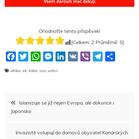
Ohodnoťte tento příspěvek!
[Celkem:
2
Průměrně:
5
]
F
T
W
M
Li
V
Vi
T
S
a
w
h
e
n
K
b
el
h
afrika
,
ek
,
itálie
,
osn
,
unhcr
c
itt
at
ss
k
er
e
ar
e
er
s
e
e
gr
e
b
A
n
dI
a
Navigace
Islamizuje se již nejen Evropa, ale dokonce i
o
p
g
n
m
Japonsko
pro
o
p
er
k
příspěvek
Invazisté vstupují do domovů obyvatel Kanárských