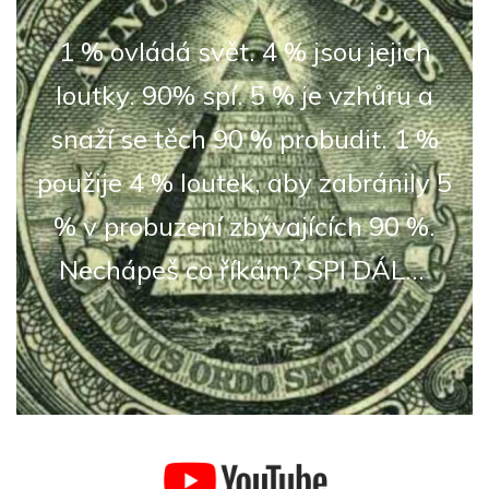
1 % ovládá svět. 4 % jsou jejich
loutky. 90% spí. 5 % je vzhůru a
snaží se těch 90 % probudit. 1 %
použije 4 % loutek, aby zabránily 5
% v probuzení zbývajících 90 %.
Nechápeš co říkám? SPI DÁL...