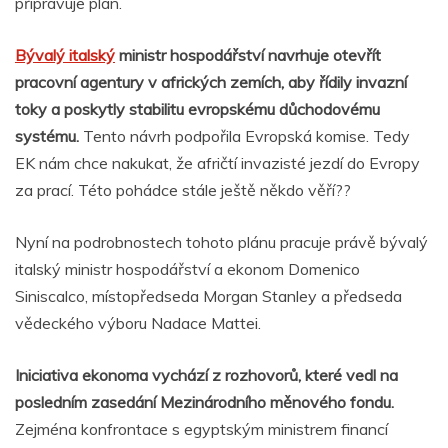
připravuje plán.
Bývalý italský
ministr hospodářství navrhuje otevřít
pracovní agentury v afrických zemích, aby řídily invazní
toky a poskytly stabilitu evropskému důchodovému
systému.
Tento návrh podpořila Evropská komise. Tedy
EK nám chce nakukat, že afričtí invazisté jezdí do Evropy
za prací. Této pohádce stále ještě někdo věří??
Nyní na podrobnostech tohoto plánu pracuje právě bývalý
italský ministr hospodářství a ekonom Domenico
Siniscalco, místopředseda Morgan Stanley a předseda
vědeckého výboru Nadace Mattei.
Iniciativa ekonoma vychází z rozhovorů, které vedl na
posledním zasedání Mezinárodního měnového fondu.
Zejména konfrontace s egyptským ministrem financí