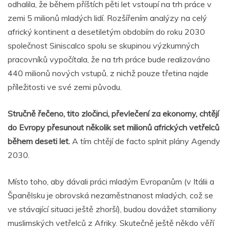
odhalila, že během příštích pěti let vstoupí na trh práce v
zemi 5 milionů mladých lidí. Rozšířením analýzy na celý
africký kontinent a desetiletým obdobím do roku 2030
společnost Siniscalco spolu se skupinou výzkumných
pracovníků vypočítala, že na trh práce bude realizováno
440 milionů nových vstupů, z nichž pouze třetina najde
příležitosti ve své zemi původu.
Stručně řečeno, tito zločinci, převlečení za ekonomy, chtějí
do Evropy přesunout několik set milionů afrických vetřelců
během deseti let.
A tím chtějí de facto splnit plány Agendy
2030.
Místo toho, aby dávali práci mladým Evropanům (v Itálii a
Španělsku je obrovská nezaměstnanost mladých, což se
ve stávající situaci ještě zhorší), budou dovážet stamiliony
muslimských vetřelců z Afriky. Skutečně ještě někdo věří