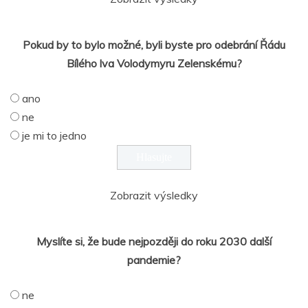
Pokud by to bylo možné, byli byste pro odebrání Řádu
Bílého lva Volodymyru Zelenskému?
ano
ne
je mi to jedno
Zobrazit výsledky
Myslíte si, že bude nejpozději do roku 2030 další
pandemie?
ne