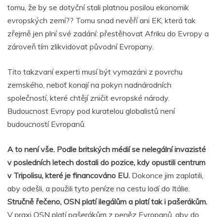
tomu, že by se dotyční stali platnou posilou ekonomik
evropských zemí?? Tomu snad nevěří ani EK, která tak
zřejmě jen plní své zadání: přestěhovat Afriku do Evropy a
zároveň tím zlikvidovat původní Evropany.
Tito takzvaní experti musí být vymazáni z povrchu
zemského, neboť konají na pokyn nadnárodních
společností, které chtějí zničit evropské národy.
Budoucnost Evropy pod kuratelou globalistů není
budoucností Evropanů.
A to není vše. Podle britských médií se nelegální invazisté
v posledních letech dostali do pozice, kdy opustili centrum
v Tripolisu, které je financováno EU.
Dokonce jim zaplatili,
aby odešli, a použili tyto peníze na cestu lodí do Itálie.
Stručně řečeno, OSN platí ilegálům a platí tak i pašerákům.
V praxi OSN platí pašerákům z peněz Evropanů, aby do