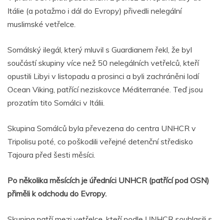
Itálie (a potažmo i dál do Evropy) přivedli nelegální
muslimské vetřelce.
Somálský ilegál, který mluvil s Guardianem řekl, že byl
součástí skupiny více než 50 nelegálních vetřelců, kteří
opustili Libyi v listopadu a prosinci a byli zachráněni lodí
Ocean Viking, patřící neziskovce Méditerranée. Teď jsou
prozatím tito Somálci v Itálii.
Skupina Somálců byla převezena do centra UNHCR v
Tripolisu poté, co poškodili veřejné detenční středisko
Tajoura před šesti měsíci.
Po několika měsících je úředníci UNHCR (patřící pod OSN)
přiměli k odchodu do Evropy.
Skupina patří mezi vetřelce, kteří podle UNHCR souhlasili s