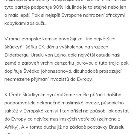
o
p
er
tyto partaje podporuje 90% lidí, jinde je to stejné nebo jen
k
o málo lepší. Pak si nejspíš Evropané nahrazení africkými
kobylkami zaslouží…
V rámci evropské komise považuji za „trio největších
škůdkyň“ šéfku EK, dámu vyškolenou na srazech
Bilderbergu, Ursulu von Lejno, dále největší ostudu naší
země a zároveň vrchní cenzorku Jourovou a tuto trojici pak
doplňuje Švédka Johanssonová, dlouhodobě prosazující
neomezené přijímání invazistů do Evropy.
K těmto škůdkyním nyní můžeme směle přiřadit dalšího
podporovatele nekonečné muslimské invaze, působícího
taktéž v Evropské komisi. I ten přišel na způsob, jak dostat
do Evropy co nejvíce muslimských vetřelců (zejména z
Afriky). A v tomto duchu již na základě poptávky Bruselu