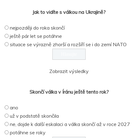
Jak to vidíte s válkou na Ukrajině?
nejpozději do roka skončí
ještě pár let se potáhne
situace se výrazně zhorší a rozšíří se i do zemí NATO
Zobrazit výsledky
Skončí válka v Íránu ještě tento rok?
ano
už v podstatě skončila
ne, dojde k další eskalaci a válka skončí až v roce 2027
potáhne se roky