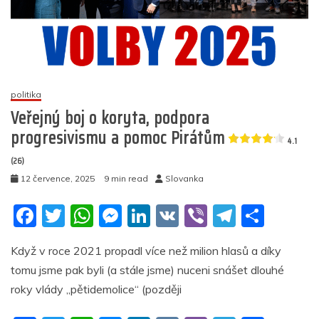
žaluje
Stačilo!
a
SPD
za
něco,
politika
co
Veřejný boj o koryta, podpora
sama
praktikovala
progresivismu a pomoc Pirátům
4.1
5
(26)
(26)
12 července, 2025
9 min read
Slovanka
F
T
W
M
Li
V
Vi
T
S
a
w
h
e
n
K
b
el
h
Když v roce 2021 propadl více než milion hlasů a díky
c
itt
at
ss
k
er
e
ar
tomu jsme pak byli (a stále jsme) nuceni snášet dlouhé
e
er
s
e
e
gr
e
roky vlády „pětidemolice“ (později
b
A
n
dI
a