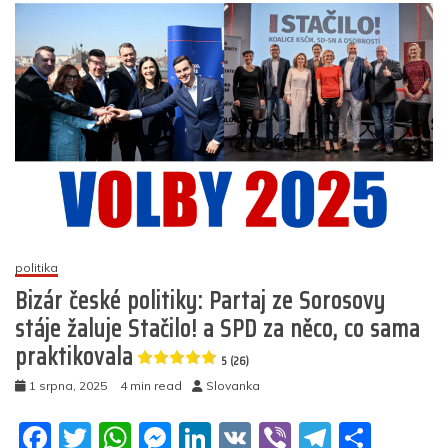
A
o
p
er
soutěž
k
o
nejprolhanější
bilboard
předvolební
kampaně
vyhrává…
5
(19)
politika
Bizár české politiky: Partaj ze Sorosovy
stáje žaluje Stačilo! a SPD za něco, co sama
praktikovala
5 (26)
1 srpna, 2025
4 min read
Slovanka
F
T
W
M
Li
V
Vi
T
S