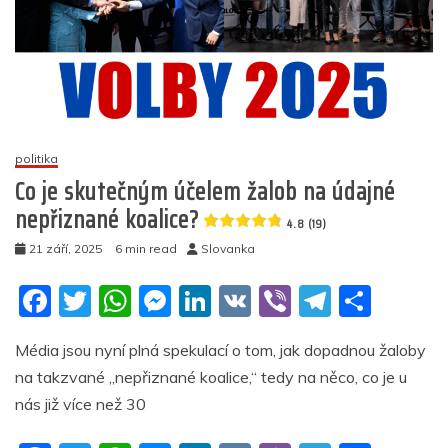
politika
Co je skutečným účelem žalob na údajné
nepřiznané koalice?
4.8 (19)
21 září, 2025
6 min read
Slovanka
F
T
W
M
Li
V
Vi
T
S
a
w
h
e
n
K
b
el
h
Média jsou nyní plná spekulací o tom, jak dopadnou žaloby
c
itt
at
ss
k
er
e
ar
na takzvané „nepřiznané koalice,“ tedy na něco, co je u
e
er
s
e
e
gr
e
nás již více než 30
b
A
n
dI
a