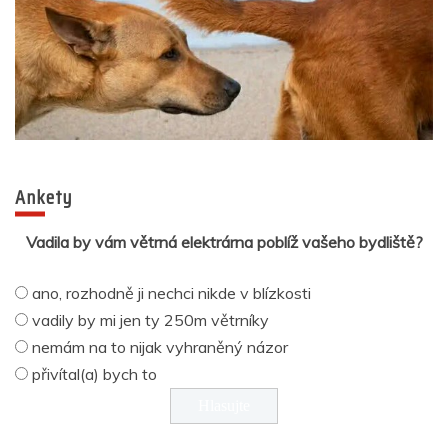
Ankety
Vadila by vám větrná elektrárna poblíž vašeho bydliště?
ano, rozhodně ji nechci nikde v blízkosti
vadily by mi jen ty 250m větrníky
nemám na to nijak vyhraněný názor
přivítal(a) bych to