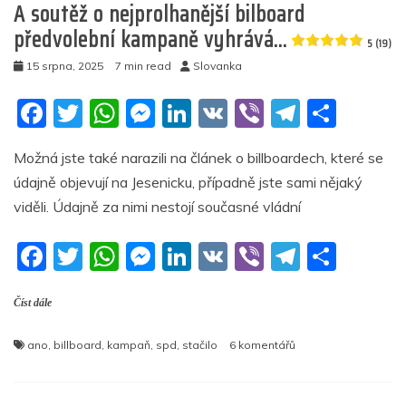
A soutěž o nejprolhanější bilboard
předvolební kampaně vyhrává…
5 (19)
15 srpna, 2025
7 min read
Slovanka
F
T
W
M
Li
V
Vi
T
S
a
w
h
e
n
K
b
el
h
Možná jste také narazili na článek o billboardech, které se
c
itt
at
ss
k
er
e
ar
údajně objevují na Jesenicku, případně jste sami nějaký
e
er
s
e
e
gr
e
viděli. Údajně za nimi nestojí současné vládní
b
A
n
dI
a
F
T
W
M
Li
V
Vi
T
S
o
p
g
n
m
a
w
h
e
n
K
b
el
h
o
p
er
Číst dále
c
itt
at
ss
k
er
e
ar
k
e
er
s
e
e
gr
e
u
ano
,
billboard
,
kampaň
,
spd
,
stačilo
6 komentářů
b
A
n
dI
a
textu
s
o
p
g
n
m
názvem