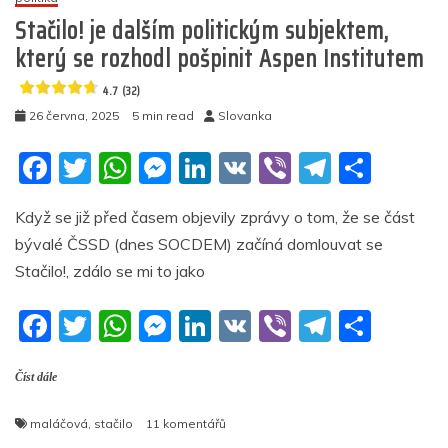
Stačilo! je dalším politickým subjektem,
který se rozhodl pošpinit Aspen Institutem
4.7 (32)
26 června, 2025
5 min read
Slovanka
F
T
W
M
Li
V
Vi
T
S
a
w
h
e
n
K
b
el
h
Když se již před časem objevily zprávy o tom, že se část
c
itt
at
ss
k
er
e
ar
bývalé ČSSD (dnes SOCDEM) začíná domlouvat se
e
er
s
e
e
gr
e
Stačilo!, zdálo se mi to jako
b
A
n
dI
a
F
T
W
M
Li
V
Vi
T
S
o
p
g
n
m
a
w
h
e
n
K
b
el
h
o
p
er
Číst dále
c
itt
at
ss
k
er
e
ar
k
e
er
s
e
e
gr
e
u
maláčová
,
stačilo
11 komentářů
textu