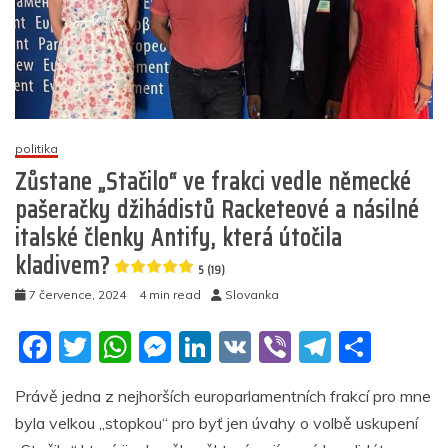
tragédy?
5
(30)
politika
Zůstane „Stačilo“ ve frakci vedle německé
pašeračky džihádistů Racketeové a násilné
italské členky Antify, která útočila
kladivem?
5 (19)
7 července, 2024
4 min read
Slovanka
F
T
W
M
Li
V
Vi
T
S
a
w
h
e
n
K
b
el
h
Právě jedna z nejhorších europarlamentních frakcí pro mne
c
itt
at
ss
k
er
e
ar
byla velkou „stopkou“ pro byť jen úvahy o volbě uskupení
e
er
s
e
e
gr
e