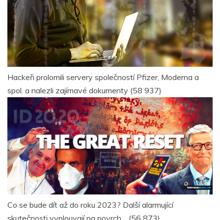
Hackeři prolomili servery společností Pfizer, Moderna a
spol. a nalezli zajímavé dokumenty
(58 937)
Co se bude dít až do roku 2023? Další alarmující
skutečnosti vyplouvají na povrch…
(56 873)