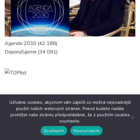
Agenda 2030
(42 188)
Doporučujeme
(34 091)
Užíváme cookies, abychom vám zajistili co možná nejsnadnější
použití našich webových stránek. Pokud budete nadále
Copyright SLOVANKA - texty volně k převzetí s
prohlížet naše stránky předpokládáme, že s použitím cookies
odkazem na zdroj
souhlasíte.
Proudly powered by WordPress
|
Theme: Engage
Souhlasím
Nesouhlasím
News by
Candid Themes
.