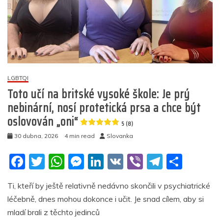
LGBTQI
Toto učí na britské vysoké škole: Je prý
nebinární, nosí protetická prsa a chce být
oslovován „oni“
5 (8)
30 dubna, 2026
4 min read
Slovanka
F
T
W
M
Li
V
Vi
T
S
a
w
h
e
n
K
b
el
h
Ti, kteří by ještě relativně nedávno skončili v psychiatrické
c
itt
at
ss
k
er
e
ar
léčebně, dnes mohou dokonce i učit. Je snad cílem, aby si
e
er
s
e
e
gr
e
mladí brali z těchto jedinců