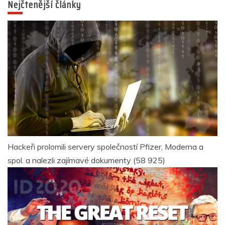
Nejčtenější články
Hackeři prolomili servery společností Pfizer, Moderna a
spol. a nalezli zajímavé dokumenty
(58 925)