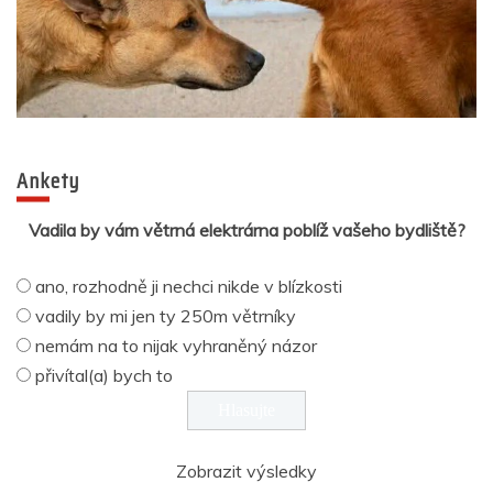
Ankety
Vadila by vám větrná elektrárna poblíž vašeho bydliště?
ano, rozhodně ji nechci nikde v blízkosti
vadily by mi jen ty 250m větrníky
nemám na to nijak vyhraněný názor
přivítal(a) bych to
Zobrazit výsledky