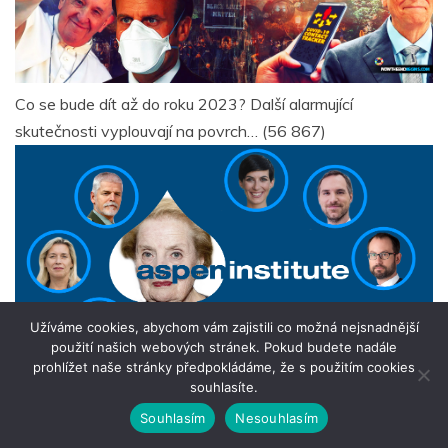
Co se bude dít až do roku 2023? Další alarmující
skutečnosti vyplouvají na povrch…
(56 867)
Užíváme cookies, abychom vám zajistili co možná nejsnadnější
použití našich webových stránek. Pokud budete nadále
prohlížet naše stránky předpokládáme, že s použitím cookies
souhlasíte.
Souhlasím
Nesouhlasím
Aspen institute
(54 793)