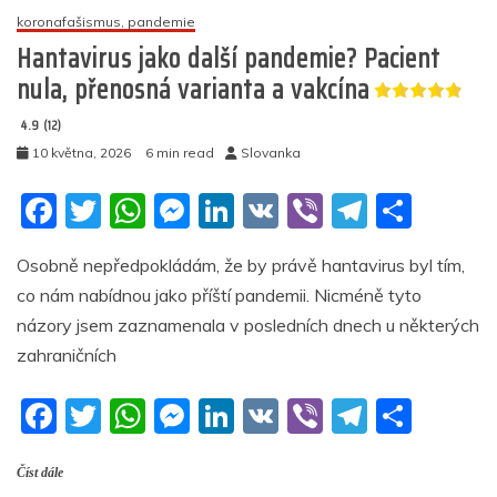
koronafašismus, pandemie
byste
to
Hantavirus jako další pandemie? Pacient
měli
nula, přenosná varianta a vakcína
rozpoznat
4.9 (12)
5
10 května, 2026
6 min read
Slovanka
(12)
F
T
W
M
Li
V
Vi
T
S
a
w
h
e
n
K
b
el
h
Osobně nepředpokládám, že by právě hantavirus byl tím,
c
itt
at
ss
k
er
e
ar
co nám nabídnou jako příští pandemii. Nicméně tyto
e
er
s
e
e
gr
e
názory jsem zaznamenala v posledních dnech u některých
b
A
n
dI
a
zahraničních
o
p
g
n
m
F
T
W
M
Li
V
Vi
T
S
o
p
er
a
w
h
e
n
K
b
el
h
k
Číst dále
c
itt
at
ss
k
er
e
ar