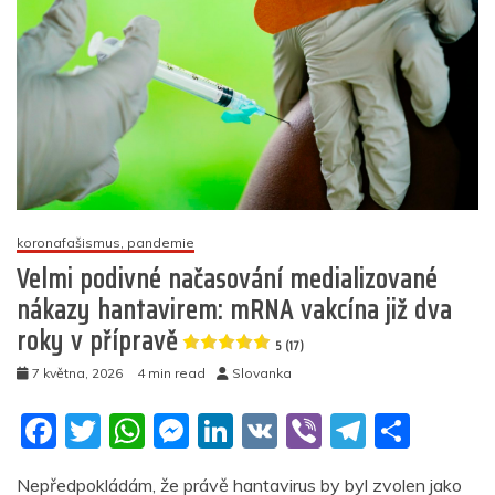
k
roce
2021
publikovala
Gatesova
očkovací
aliance
Gavi
o
hantaviru?
4.8
koronafašismus, pandemie
(12)
Velmi podivné načasování medializované
nákazy hantavirem: mRNA vakcína již dva
roky v přípravě
5 (17)
7 května, 2026
4 min read
Slovanka
F
T
W
M
Li
V
Vi
T
S
a
w
h
e
n
K
b
el
h
Nepředpokládám, že právě hantavirus by byl zvolen jako