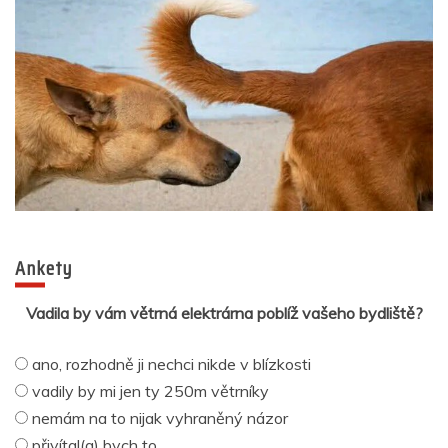
Ankety
Vadila by vám větrná elektrárna poblíž vašeho bydliště?
ano, rozhodně ji nechci nikde v blízkosti
vadily by mi jen ty 250m větrníky
nemám na to nijak vyhraněný názor
přivítal(a) bych to