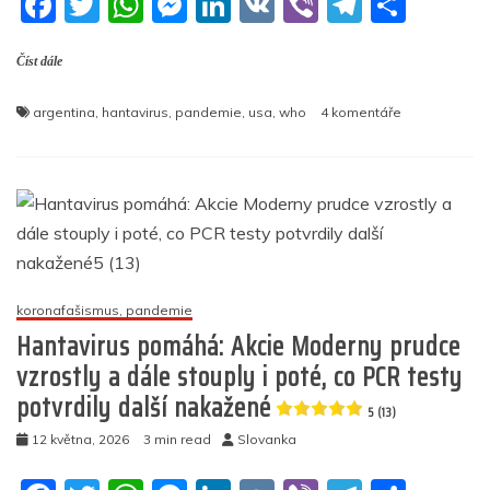
F
T
W
M
Li
V
Vi
T
S
o
p
er
a
w
h
e
n
K
b
el
h
k
Číst dále
c
itt
at
ss
k
er
e
ar
e
er
s
e
e
gr
e
u
argentina
,
hantavirus
,
pandemie
,
usa
,
who
4 komentáře
b
A
n
dI
a
textu
s
o
p
g
n
m
názvem
Má
o
p
er
humbuk
k
kolem
hantaviru
mimo
jiné
koronafašismus, pandemie
za
Hantavirus pomáhá: Akcie Moderny prudce
cíl
vzrostly a dále stouply i poté, co PCR testy
dohnat
potvrdily další nakažené
USA
5 (13)
a
12 května, 2026
3 min read
Slovanka
Argentinu
zpět
do