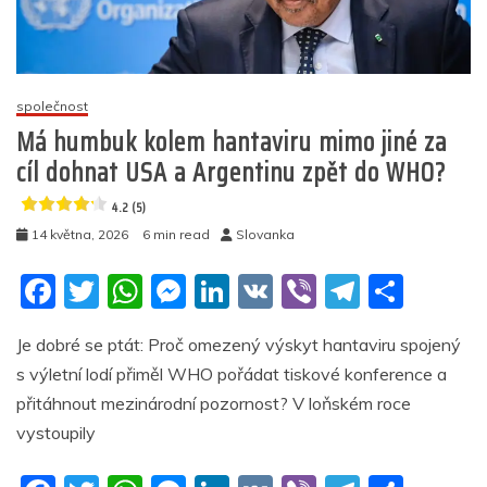
5
(7)
společnost
Má humbuk kolem hantaviru mimo jiné za
cíl dohnat USA a Argentinu zpět do WHO?
4.2 (5)
14 května, 2026
6 min read
Slovanka
F
T
W
M
Li
V
Vi
T
S
a
w
h
e
n
K
b
el
h
Je dobré se ptát: Proč omezený výskyt hantaviru spojený
c
itt
at
ss
k
er
e
ar
s výletní lodí přiměl WHO pořádat tiskové konference a
e
er
s
e
e
gr
e
přitáhnout mezinárodní pozornost? V loňském roce
b
A
n
dI
a
vystoupily
o
p
g
n
m