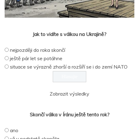
Jak to vidíte s válkou na Ukrajině?
nejpozději do roka skončí
ještě pár let se potáhne
situace se výrazně zhorší a rozšíří se i do zemí NATO
Zobrazit výsledky
Skončí válka v Íránu ještě tento rok?
ano
už v podstatě skončila