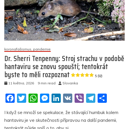
a
dále
stouply
i
poté,
co
PCR
testy
koronafašismus, pandemie
potvrdily
Dr. Sherri Tenpenny: Stroj strachu v podobě
další
nakažené
hantaviru se znovu spouští; tentokrát
byste to měli rozpoznat
5
5 (12)
(13)
11 května, 2026
9 min read
Slovanka
F
T
W
M
Li
V
Vi
T
S
a
w
h
e
n
K
b
el
h
I když se množí se spekulace, že stávající humbuk kolem
c
itt
at
ss
k
er
e
ar
hantaviru je ve skutečnosti přípravou na další pandemii,
e
er
s
e
e
gr
e
tentokrát půjde spíš o to, aby si