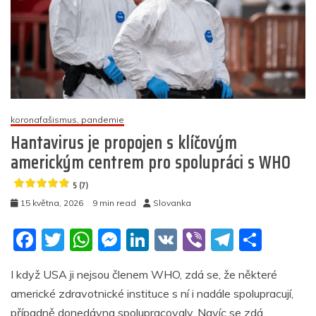
koronafašismus, pandemie
Hantavirus je propojen s klíčovým
americkým centrem pro spolupráci s WHO
5 (7)
15 května, 2026
9 min read
Slovanka
F
T
W
M
Li
V
Vi
T
S
a
w
h
e
n
K
b
el
h
I když USA ji nejsou členem WHO, zdá se, že některé
c
itt
at
ss
k
er
e
ar
americké zdravotnické instituce s ní i nadále spolupracují,
e
er
s
e
e
gr
e
případně donedávna spolupracovaly. Navíc se zdá,