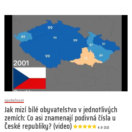
b
A
n
dI
a
s
o
p
g
n
m
názvem
Steve
o
p
er
Kirsch:
k
Očkování
proti
COVIDu
zvýšilo
úmrtnost
v
Japonsku
a
České
republice
5
společnost
(12)
Jak mizí bílé obyvatelstvo v jednotlivých
zemích: Co asi znamenají podivná čísla u
České republiky? (video)
4.9 (32)