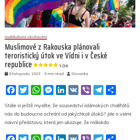
potvrzuje
různé
účinky
jednotlivých
šarží
multikulturní obohacení
5
Muslimové z Rakouska plánovali
(24)
teroristický útok ve Vídni i v České
republice
5 (34)
8 listopadu, 2023
5 min read
Slovanka
F
T
W
M
Li
V
Vi
T
S
a
w
h
e
n
K
b
el
h
Stále si ještě myslíte, že sousedství islámských chalífátů
c
itt
at
ss
k
er
e
ar
nás do budoucna ochrání od jakýchkoli útoků? Jde o velmi
e
er
s
e
e
gr
e
naivní představu, která jen ukazuje, že málokdo
b
A
n
dI
a
F
T
W
M
Li
V
Vi
T
S