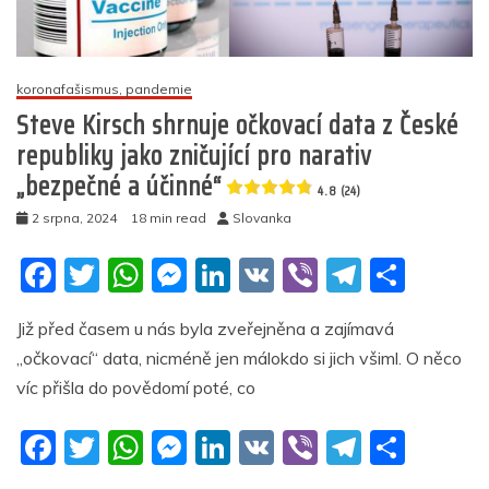
injekce
(video)
4.8
koronafašismus, pandemie
(25)
Steve Kirsch shrnuje očkovací data z České
republiky jako zničující pro narativ
„bezpečné a účinné“
4.8 (24)
2 srpna, 2024
18 min read
Slovanka
F
T
W
M
Li
V
Vi
T
S
a
w
h
e
n
K
b
el
h
Již před časem u nás byla zveřejněna a zajímavá
c
itt
at
ss
k
er
e
ar
„očkovací“ data, nicméně jen málokdo si jich všiml. O něco
e
er
s
e
e
gr
e
víc přišla do povědomí poté, co
b
A
n
dI
a
F
T
W
M
Li
V
Vi
T
S
o
p
g
n
m
a
w
h
e
n
K
b
el
h
o
p
er