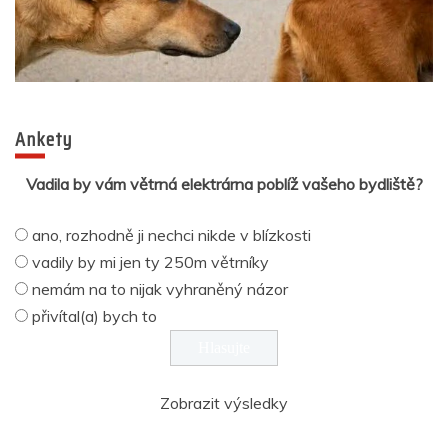
Ankety
Vadila by vám větrná elektrárna poblíž vašeho bydliště?
ano, rozhodně ji nechci nikde v blízkosti
vadily by mi jen ty 250m větrníky
nemám na to nijak vyhraněný názor
přivítal(a) bych to
Zobrazit výsledky