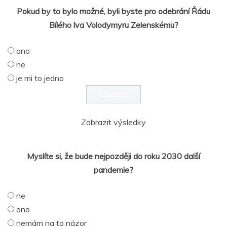
Pokud by to bylo možné, byli byste pro odebrání Řádu
Bílého lva Volodymyru Zelenskému?
ano
ne
je mi to jedno
Zobrazit výsledky
Myslíte si, že bude nejpozději do roku 2030 další
pandemie?
ne
ano
nemám na to názor