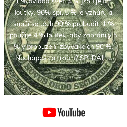
1 % ovládá svět. 4 % jsou jejich
(34)
loutky. 90% spí. 5 % je vzhůru a
snaží se těch 90 % probudit. 1 %
použije 4 % loutek, aby zabránily 5
% v probuzení zbývajících 90 %.
Nechápeš co říkám? SPI DÁL...