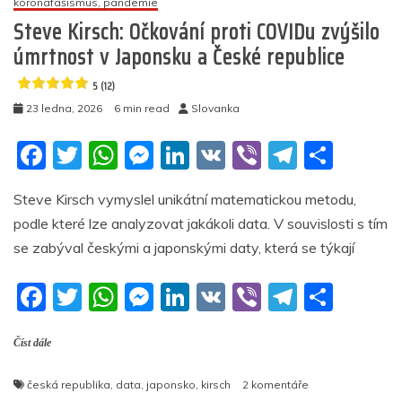
koronafašismus, pandemie
odpadu
z
Steve Kirsch: Očkování proti COVIDu zvýšilo
větrných
úmrtnost v Japonsku a České republice
turbín,
je
5 (12)
ve
23 ledna, 2026
6 min read
Slovanka
vazbě
F
T
W
M
Li
V
Vi
T
S
4.9
(19)
a
w
h
e
n
K
b
el
h
Steve Kirsch vymyslel unikátní matematickou metodu,
c
itt
at
ss
k
er
e
ar
podle které lze analyzovat jakákoli data. V souvislosti s tím
e
er
s
e
e
gr
e
se zabýval českými a japonskými daty, která se týkají
b
A
n
dI
a
F
T
W
M
Li
V
Vi
T
S
o
p
g
n
m
a
w
h
e
n
K
b
el
h
o
p
er
Číst dále
c
itt
at
ss
k
er
e
ar
k
e
er
s
e
e
gr
e
u
česká republika
,
data
,
japonsko
,
kirsch
2 komentáře
textu