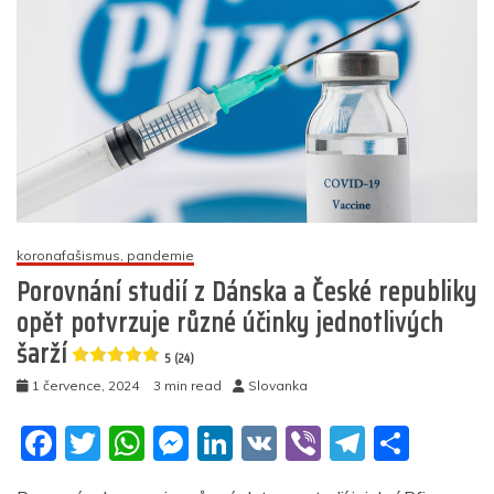
k
ÚZIS:
Modern
byla
o
503
smrtelně
než
Pfizer
5
(17)
koronafašismus, pandemie
Porovnání studií z Dánska a České republiky
opět potvrzuje různé účinky jednotlivých
šarží
5 (24)
1 července, 2024
3 min read
Slovanka
F
T
W
M
Li
V
Vi
T
S
a
w
h
e
n
K
b
el
h