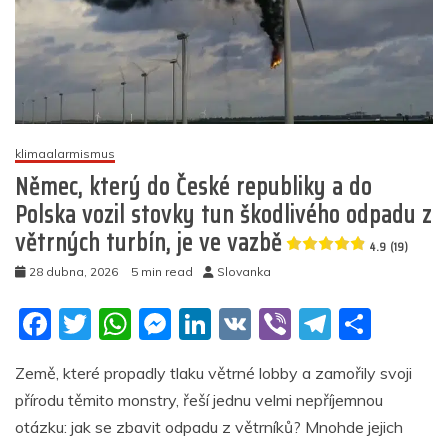
klimaalarmismus
Němec, který do České republiky a do
Polska vozil stovky tun škodlivého odpadu z
větrných turbín, je ve vazbě
4.9 (19)
28 dubna, 2026
5 min read
Slovanka
F
T
W
M
Li
V
Vi
T
S
a
w
h
e
n
K
b
el
h
Země, které propadly tlaku větrné lobby a zamořily svoji
c
itt
at
ss
k
er
e
ar
přírodu těmito monstry, řeší jednu velmi nepříjemnou
e
er
s
e
e
gr
e
otázku: jak se zbavit odpadu z větrníků? Mnohde jejich