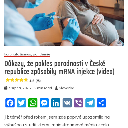
obyvatelstvo
v
jednotlivých
zemích:
Co
asi
znamenají
podivná
čísla
u
koronafašismus, pandemie
České
Důkazy, že pokles porodnosti v České
republiky?
republice způsobily mRNA injekce (video)
(video)
4.8 (25)
4.9
7 srpna, 2025
2 min read
Slovanka
(32)
F
T
W
M
Li
V
Vi
T
S
a
w
h
e
n
K
b
el
h
Již téměř před rokem jsem zde poprvé upozornila na
c
itt
at
ss
k
er
e
ar
výbušnou studii, kterou mainstreamová média zcela