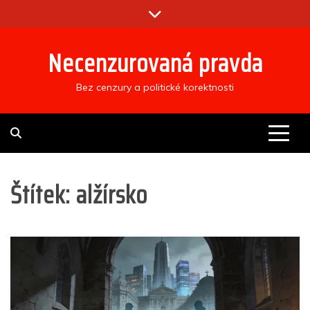
Skip
to
content
Necenzurovaná pravda
Bez cenzury a politické korektnosti
Štítek:
alžírsko