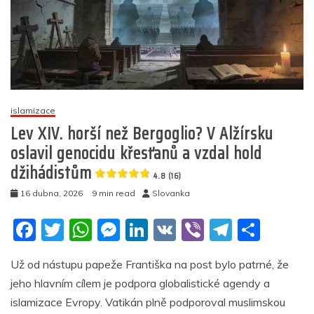
islamizace
Lev XIV. horší než Bergoglio? V Alžírsku
oslavil genocidu křesťanů a vzdal hold
džihádistům
4.8 (16)
16 dubna, 2026
9 min read
Slovanka
F
T
W
M
Li
V
Vi
T
S
a
w
h
e
n
K
b
el
h
Už od nástupu papeže Františka na post bylo patrné, že
c
itt
at
ss
k
er
e
ar
jeho hlavním cílem je podpora globalistické agendy a
e
er
s
e
e
gr
e
islamizace Evropy. Vatikán plně podporoval muslimskou