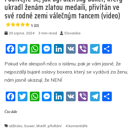
5
ukradl ženám zlatou medaili, přivítán ve
(21)
své rodné zemi válečným tancem (video)
5 (22)
20 srpna, 2024
3 min read
Slovanka
F
T
W
M
Li
V
Vi
T
S
a
w
h
e
n
K
b
el
h
Pokud víte alespoň něco o islámu, pak je vám jasné, že
c
itt
at
ss
k
er
e
ar
nejpozději bujaré oslavy boxera, který se vydává za ženu,
e
er
s
e
e
gr
e
nám jasně ukazují, že NENÍ
b
A
n
dI
a
F
T
W
M
Li
V
Vi
T
S
o
p
g
n
m
a
w
h
e
n
K
b
el
h
o
p
er
Číst dále
c
itt
at
ss
k
er
e
ar
k
e
er
s
e
e
gr
e
u
alžírsko
,
boxer
,
khelif
,
přivítání
4 komentáře
b
A
n
dI
a
textu