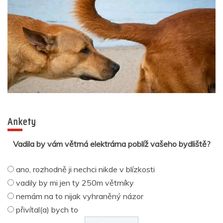
Ankety
Vadila by vám větrná elektrárna poblíž vašeho bydliště?
ano, rozhodně ji nechci nikde v blízkosti
vadily by mi jen ty 250m větrníky
nemám na to nijak vyhraněný názor
přivítal(a) bych to