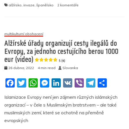
e
er
s
e
e
gr
e
u
alžírsko
,
invaze
,
španělsko
2 komentáře
b
A
n
dI
a
textu
s
o
p
g
n
m
názvem
Po
o
p
er
diplomatické
multikulturní obohacení
k
roztržce
Alžírské úřady organizují cesty ilegálů do
se
Evropy, za jednoho cestujícího berou 1000
Španělskem
eur (video)
začalo
5 (4)
Alžírsko
26 dubna, 2022
4 min read
Slovanka
posílat
do
F
T
W
M
Li
V
Vi
T
S
Evropy
tisíce
a
w
h
e
n
K
b
el
h
ilegálů
Islamizace Evropy není jen zájmem různých islámských
c
itt
at
ss
k
er
e
ar
5
organizací – v čele s Muslimským bratrstvem – ale také
e
er
s
e
e
gr
e
(6)
muslimských zemí, které se ochotně na přeměně
b
A
n
dI
a
evropských