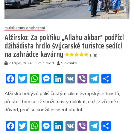
vzdal
hold
džihádistům
multikulturní obohacení
4.8
Alžírsko: Za pokřiku „Allahu akbar“ podřízl
(16)
džihádista hrdlo švýcarské turistce sedící
na zahrádce kavárny
5 (21)
23 října, 2024
3 min read
Slovanka
F
T
W
M
Li
V
Vi
T
S
a
w
h
e
n
K
b
el
h
Alžírsko nebývá příliš častým cílem evropských turistů,
c
itt
at
ss
k
er
e
ar
přesto i tam se již snaží turisty nalákat, což je zřejmě i
e
er
s
e
e
gr
e
důvod, proč se snažili incident ututlat.
b
A
n
dI
a
F
T
W
M
Li
V
Vi
T
S
o
p
g
n
m