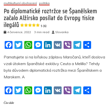
o
p
er
Za
multikulturní obohacení
politika
k
líbací
Po diplomatické roztržce se Španělskem
scénu
začalo Alžírsko posílat do Evropy tisíce
ve
ilegálů
filmu
5 (6)
byl
4 července, 2022
3 min read
Slovanka
zakázán
celý
F
T
W
M
Li
V
Vi
T
S
televizní
kanál
a
w
h
e
n
K
b
el
h
a
Pamatujete si na loňskou záplavu Maročanů, kteří doslova
majitel
c
itt
at
ss
k
er
e
ar
skončil
vzali útokem španělské exklávy Ceuta a Melilla? Tehdy
e
er
s
e
e
gr
e
ve
byla důvodem diplomatická roztržka mezi Španělskem a
vazbě
b
A
n
dI
a
Marokem. A
o
p
g
n
m
5
(5)
F
T
W
M
Li
V
Vi
T
S
o
p
er
a
w
h
e
n
K
b
el
h
k
Číst dále
c
itt
at
ss
k
er
e
ar