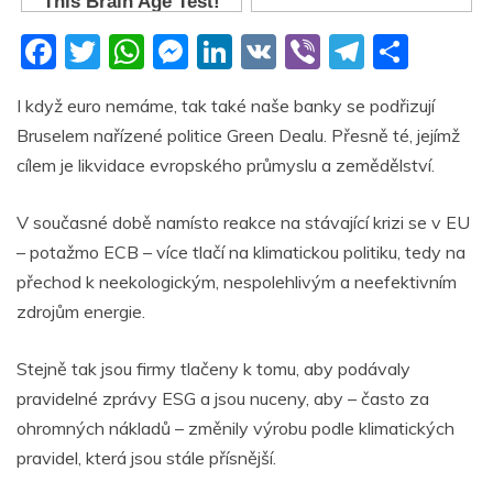
F
T
W
M
Li
V
Vi
T
S
a
w
h
e
n
K
b
el
h
I když euro nemáme, tak také naše banky se podřizují
c
itt
at
ss
k
er
e
ar
Bruselem nařízené politice Green Dealu. Přesně té, jejímž
e
er
s
e
e
gr
e
cílem je likvidace evropského průmyslu a zemědělství.
b
A
n
dI
a
o
p
g
n
m
V současné době namísto reakce na stávající krizi se v EU
– potažmo ECB – více tlačí na klimatickou politiku, tedy na
o
p
er
přechod k neekologickým, nespolehlivým a neefektivním
k
zdrojům energie.
Stejně tak jsou firmy tlačeny k tomu, aby podávaly
pravidelné zprávy ESG a jsou nuceny, aby – často za
ohromných nákladů – změnily výrobu podle klimatických
pravidel, která jsou stále přísnější.