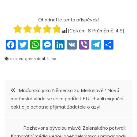
Ohodnoťte tento příspěvek!
[Celkem:
6
Průměrně:
4.8
]
F
T
W
M
Li
V
Vi
T
S
a
w
h
e
n
K
b
el
h
ecb
,
eu
,
green deal
,
klima
c
itt
at
ss
k
er
e
ar
e
er
s
e
e
gr
e
b
A
n
dI
a
Navigace
Maďarsko jako Německo za Merkelové? Nová
o
p
g
n
m
maďarská vláda se chce podřídit EU, chválí migrační
pro
o
p
er
pakt a je ochotna přijímat žadatele o azyl
k
příspěvek
Rozhovor s bývalou mluvčí Zelenského potvrdil:
Korporátní média vedou goebbelsovskou propagandu