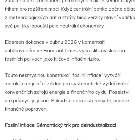
zaručena bez zohlednění přirozených rizik, je sémantickým
trikem pro rozšíření moci. Když centrální banka začne dělat
z meteorologických dat a ztráty biodiverzity hlavní vodítko
své politiky, opouští pole neutrální ekonomiky.
Elderson dokonce v dubnu 2026 v komentáři
publikovaném ve Financial Times vykreslil závislost na
fosilních palivech jako klíčové inflační riziko.
Touto nesmyslnou konstrukcí „fosilní inflace“ vytváří
morální a regulační základ pro systematické vytlačování
konvenčních zdrojů energie z finančního cyklu. Poselství
pro průmysl je jasné: Pokud se netransformujete, budete
finančně popraveni.
Fosilní inflace: Sémantický trik pro deindustrializaci