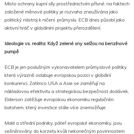
Místo ochrany kupní síly prostřednictvím přísné, na faktech
založené měnové politiky je rozvaha zneužívána jako
politický nástroj k ničení průmyslu. ECB dnes působí jako
aktivní hráč v globálním projektu přerozdělení.
Ideologie vs. realita: Když zelené sny selžou na benzínové
pumpě
ECB je jen poslušným vykonavatelem průmyslové politiky,
která výrazně oslabuje evropskou pozici v globální
konkurenci. Zatímco USA a Asie se zaměřují na
nákladovou efektivitu a strategickou bezpečnost dodávek,
Elderson zatěžuje evropskou ekonomiku regulačním
batohem, který investice stále více znemožňuje.
Malé a střední podniky, páteř evropské ekonomiky, jsou
sešněrovány do korzetu kvůli nekonečným povinnostem