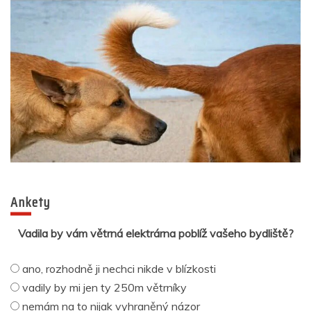
Ankety
Vadila by vám větrná elektrárna poblíž vašeho bydliště?
ano, rozhodně ji nechci nikde v blízkosti
vadily by mi jen ty 250m větrníky
nemám na to nijak vyhraněný názor