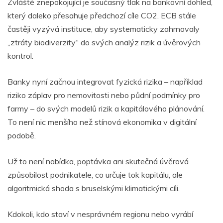
Zvláště znepokojující je současný tlak na bankovní dohled,
který daleko přesahuje předchozí cíle CO2. ECB stále
častěji vyzývá instituce, aby systematicky zahrnovaly
„ztráty biodiverzity“ do svých analýz rizik a úvěrových
kontrol.
Banky nyní začnou integrovat fyzická rizika – například
riziko záplav pro nemovitosti nebo půdní podmínky pro
farmy – do svých modelů rizik a kapitálového plánování.
To není nic menšího než stínová ekonomika v digitální
podobě.
Už to není nabídka, poptávka ani skutečná úvěrová
způsobilost podnikatele, co určuje tok kapitálu, ale
algoritmická shoda s bruselskými klimatickými cíli.
Kdokoli, kdo staví v nesprávném regionu nebo vyrábí