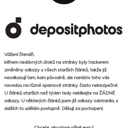
Vážení čtenáři,
během nedávných útoků na stránky byly hackerem
změněny odkazy u všech starších článků, takže již
neodkazují tam, kam původně, ale namísto toho vás
navedou na různé spamové stránky, často nebezpečné.
U článků starších než týden tedy neklikejte na ŽÁDNÉ
odkazy. U některých článků jsem již odkazy odstranila, u
dalších to udělám postupně. Děkuji za pochopení.
Chcete, abychom přijali euro?