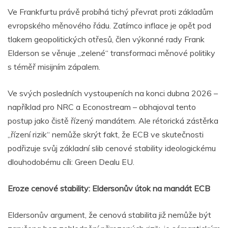
Ve Frankfurtu právě probíhá tichý převrat proti základům
evropského měnového řádu. Zatímco inflace je opět pod
tlakem geopolitických otřesů, člen výkonné rady Frank
Elderson se věnuje „zelené“ transformaci měnové politiky
s téměř misijním zápalem.
Ve svých posledních vystoupeních na konci dubna 2026 –
například pro NRC a Econostream – obhajoval tento
postup jako čistě řízený mandátem. Ale rétorická zástěrka
„řízení rizik“ nemůže skrýt fakt, že ECB ve skutečnosti
podřizuje svůj základní slib cenové stability ideologickému
dlouhodobému cíli: Green Dealu EU.
Eroze cenové stability: Eldersonův útok na mandát ECB
Eldersonův argument, že cenová stabilita již nemůže být