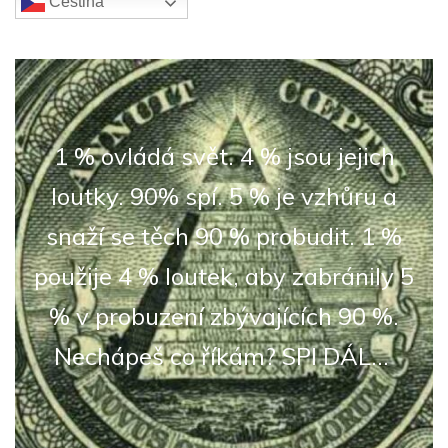
Čeština‎
1 % ovládá svět. 4 % jsou jejich
loutky. 90% spí. 5 % je vzhůru a
snaží se těch 90 % probudit. 1 %
použije 4 % loutek, aby zabránily 5
% v probuzení zbývajících 90 %.
Nechápeš co říkám? SPI DÁL...