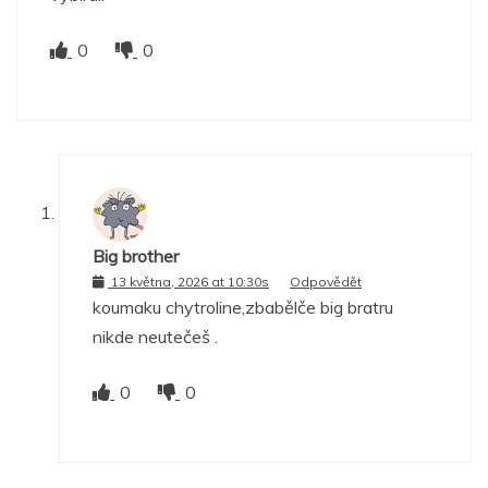
0
0
Big brother
13 května, 2026 at 10:30s
Odpovědět
koumaku chytroline,zbabělče big bratru
nikde neutečeš .
0
0