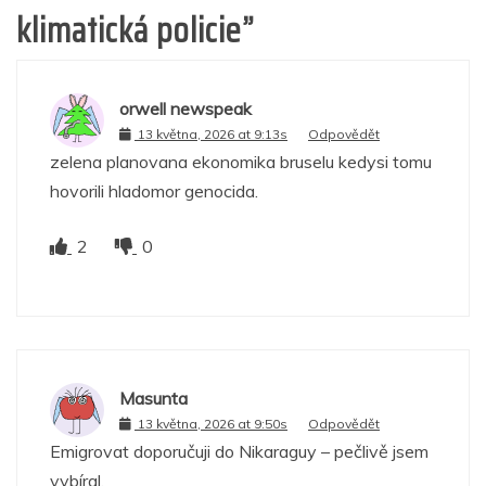
klimatická policie
”
orwell newspeak
13 května, 2026 at 9:13s
Odpovědět
zelena planovana ekonomika bruselu kedysi tomu
hovorili hladomor genocida.
2
0
Masunta
13 května, 2026 at 9:50s
Odpovědět
Emigrovat doporučuji do Nikaraguy – pečlivě jsem
vybíral.