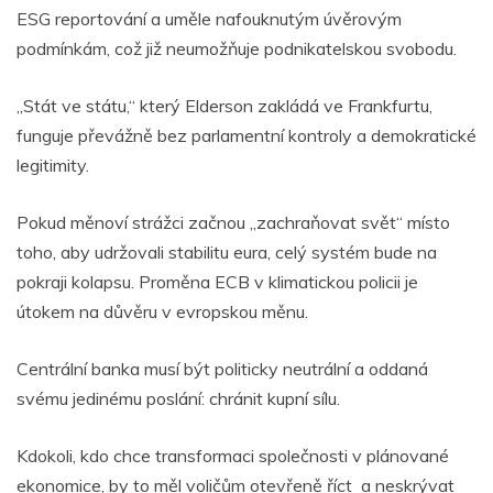
ESG reportování a uměle nafouknutým úvěrovým
podmínkám, což již neumožňuje podnikatelskou svobodu.
„Stát ve státu,“ který Elderson zakládá ve Frankfurtu,
funguje převážně bez parlamentní kontroly a demokratické
legitimity.
Pokud měnoví strážci začnou „zachraňovat svět“ místo
toho, aby udržovali stabilitu eura, celý systém bude na
pokraji kolapsu. Proměna ECB v klimatickou policii je
útokem na důvěru v evropskou měnu.
Centrální banka musí být politicky neutrální a oddaná
svému jedinému poslání: chránit kupní sílu.
Kdokoli, kdo chce transformaci společnosti v plánované
ekonomice, by to měl voličům otevřeně říct a neskrývat