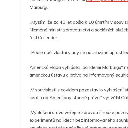
Marburgu:
„Myslím, že za 40 let došlo k 10 úmrtím v souvis
Nicméně ministr zdravotnictví a sociálních služeb
řekl Callender.
„Podle naší vlastní vlády se nacházíme uprost
Americká vláda vyhlásila „pandemii Marburgu“ ne
americkou ústavu a právo na informovaný souhl
„V souvislosti s covidem pozastavilo vyhlášení 
uvalilo na Američany stanné právo,“ vysvětlil Cal
„Vyhlášení stavu veřejné zdravotní nouze pozast
experimentů na lidech bez informovaného souhla
souhlasu, protože naše lidská práva byla pozasta