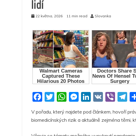
lidí
22 května, 2026
11 min read
Slovanka
F
T
W
M
Li
V
Vi
T
a
w
h
e
n
K
b
el
V pořadu, který najdete pod článkem, hovoří práv
c
itt
at
ss
k
er
e
biomedicínských rizik a aktuálně zejména těmi, k
e
er
s
e
e
g
b
A
n
dI
a
Věnuje se tématu možného vypuknutí pandemie ne