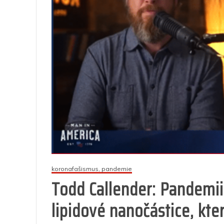
koronafašismus, pandemie
Todd Callender: Pandemi
lipidové nanočástice, kte