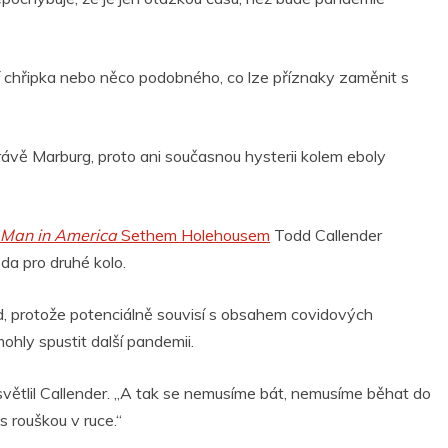
í chřipka nebo něco podobného, co lze příznaky zaměnit s
ávě Marburg, proto ani současnou hysterii kolem eboly
Man in America
Sethem Holehousem
Todd Callender
ůda pro druhé kolo.
, protože potenciálně souvisí s obsahem covidových
ohly spustit další pandemii.
ysvětlil Callender. „A tak se nemusíme bát, nemusíme běhat do
 rouškou v ruce.“