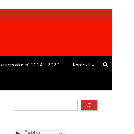
í europoslanců 2024 – 2029
Kontakt
Hledat
Čeština‎