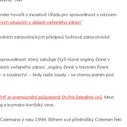
der hovořil o iniciativě Úřadu pro spravedlnost s názvem
ých situacích v oblasti veřejného zdraví.
“
národních zdravotnických předpisů Světové zdravotnické
spravedlnost, který sdružuje čtyři různé orgány činné v
lasti veřejného zdraví, „orgány činné v trestním řízení,
 – a soudnictví – tedy naše soudy – se stanou jedním pod
HF je onemocnění způsobené čtyřmi čeleděmi virů
. Mezi
rg a krymsko-konžský virus.
Colemana z roku 1994. Během své přednášky Coleman řekl: