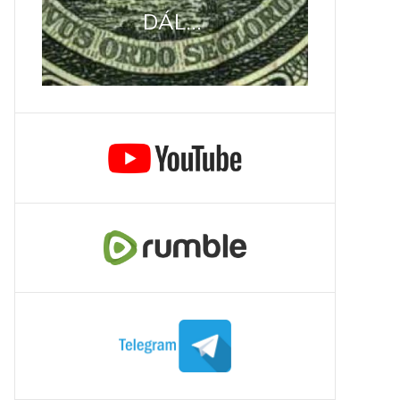
DÁL...