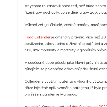
Abychom to zastavili hned teď, než bude zabito v
řízení, aby pochopily, co se děje, a aby zatkly p
Všichni veřejní činitelé, včetně armády, musí poc
Todd Callender
je americký právník. Více než 20 
postižením, zdravotního a životního pojištění a
rizik, rizik morbidity a mortality v globálním práv
V současné době působí jako hlavní právní zástu
týkajícím se povinného očkování příslušníků ozbr
Callender s využitím patentů a vládního výzkumu 
dříve injekčně aplikovaného patogenu již bylo pr
pro řešení pandemie Marburgu.
Americký Kongres zveřejnil
dne 9. prosince 2020