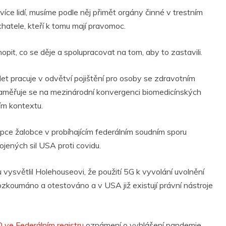
íce lidí, musíme podle něj přimět orgány činné v trestním
achatele, kteří k tomu mají pravomoc.
hopit, co se děje a spolupracovat na tom, aby to zastavili.
let pracuje v odvětví pojištění pro osoby se zdravotním
 zaměřuje se na mezinárodní konvergenci biomedicínských
ním kontextu.
pce žalobce v probíhajícím federálním soudním sporu
ojených sil USA proti covidu.
vysvětlil Holehouseovi, že použití 5G k vyvolání uvolnění
ozkoumáno a otestováno a v USA již existují právní nástroje
 ve Federálním registru
oznámení o vyhlášení pandemie