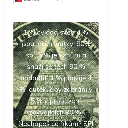
1 % ovládá svět. 4 %
jsou jejich loutky. 90%
spí. 5 % je vzhůru a
snaží se těch 90 %
probudit. 1 % použije 4
% loutek, aby zabránily
5 % v probuzení
zbývajících 90 %.
Nechápeš co říkám? SPI