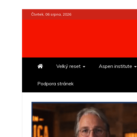
Skip
Čtvrtek, 06 srpna, 2026
to
content
Velký reset
Aspen institute
Podpora stránek