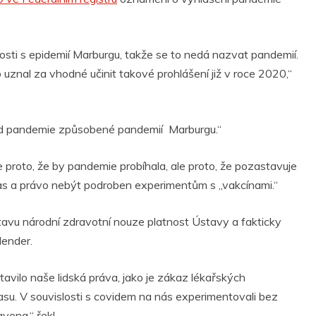
losti s epidemií Marburgu, takže se to nedá nazvat pandemií.
 uznal za vhodné učinit takové prohlášení již v roce 2020,“
řed pandemie způsobené pandemií Marburgu.“
 proto, že by pandemie probíhala, ale proto, že pozastavuje
as a právo nebýt podroben experimentům s „vakcínami.“
stavu národní zdravotní nouze platnost Ústavy a fakticky
lender.
avilo naše lidská práva, jako je zákaz lékařských
su. V souvislosti s covidem na nás experimentovali bez
vena,“ řekl.