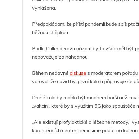
vyhlášena.
Předpokládám, že příští pandemií bude spíš ptač
běžnou chřipkou.
Podle Callenderova názoru by to však měl být pr
nepovažuje za náhodnou.
Během nedávné
diskuse
s moderátorem pořadu
varoval, že covid byl první kolo a připravuje se p
Druhé kolo by mohlo být mnohem horší než covid
„vakcín“, které by s využitím 5G jako spouštěče m
„Ale existují profylaktické a léčebné metody,“ v
karanténních center, nemusíme padat na kolena s