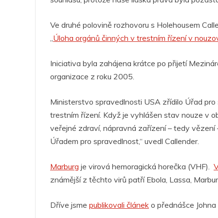
Ve druhé polovině rozhovoru s Holehousem Callen
„
Úloha orgánů činných v trestním řízení v nouzov
Iniciativa byla zahájena krátce po přijetí Mezi
organizace z roku 2005.
Ministerstvo spravedlnosti USA zřídilo Úřad pro 
trestním řízení. Když je vyhlášen stav nouze v ob
veřejné zdraví, nápravná zařízení – tedy vězení
Úřadem pro spravedlnost,“ uvedl Callender.
Marburg
je virová hemoragická horečka (VHF).
V
známější z těchto virů patří Ebola, Lassa, Marbu
Dříve jsme
publikovali článek
o přednášce Johna 