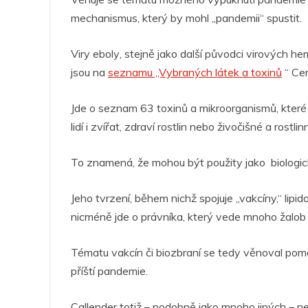
o
p
g
n
m
mechanismus, který by mohl „pandemii“ spustit.
o
p
er
Viry eboly
, stejně jako další původci virových h
k
jsou na
seznamu „Vybraných látek a toxinů
“ Cen
Jde o seznam 63 toxinů a mikroorganismů, které
lidí i zvířat, zdraví rostlin nebo živočišné a rostli
To znamená, že mohou být použity jako
biologic
Jeho tvrzení, během nichž spojuje „vakcíny,“ lip
nicméně jde o právníka, který vede mnoho žalob 
Tématu vakcín či biozbraní se tedy věnoval poměr
příští pandemie.
Callender totiž – podobně jako mnoho jiných – n