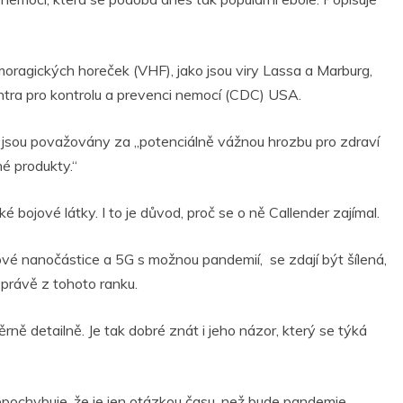
emoragických horeček (VHF), jako jsou viry Lassa a Marburg,
tra pro kontrolu a prevenci nemocí (CDC) USA.
 jsou považovány za „potenciálně vážnou hrozbu pro zdraví
nné produkty.“
ké bojové látky. I to je důvod, proč se o ně Callender zajímal.
idové nanočástice a 5G s možnou pandemií, se zdají být šílená,
právě z tohoto ranku.
ně detailně. Je tak dobré znát i jeho názor, který se týká
epochybuje, že je jen otázkou času, než bude pandemie