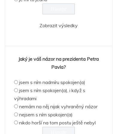
Zobrazit výsledky
Jaký je váš názor na prezidenta Petra
Pavla?
jsem s ním nadmíru spokojen(a)
jsem s ním spokojen(a), i když s
výhradami
nemám na něj nijak vyhraněný názor
nejsem s ním spokojen(a)
nikdo horší na tom postu ještě nebyl