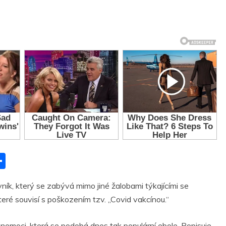
S
h
ník, který se zabývá mimo jiné žalobami týkajícími se
ar
teré souvisí s poškozením tzv. „Covid vakcínou.“
r
e
moci, která se podobá dnes tak populární ebole. Popisuje