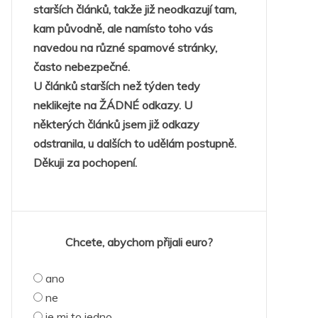
starších článků, takže již neodkazují tam,
kam původně, ale namísto toho vás
navedou na různé spamové stránky,
často nebezpečné.
U článků starších než týden tedy
neklikejte na ŽÁDNÉ odkazy. U
některých článků jsem již odkazy
odstranila, u dalších to udělám postupně.
Děkuji za pochopení.
Chcete, abychom přijali euro?
ano
ne
je mi to jedno